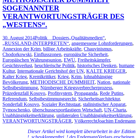
SOGENANNTER
VERANTWORTUNGSTRÄGER DES
„WESTENS“.
30. August 2014
Politik _ Dossiers
„Qualitätsmedien“
,
„RUSSLAND-INTERPRETEN“
,
angemessene Lohnforderungen
,
Annexion der Krim
,
billige Arbeitskräfte
,
Chauvinismus
,
Chodorkowski
,
Einflusszonen
,
europäische Sicherheit
,
Europäischen Währungsunion
,
EWU
,
Freiheitskämpfer
,
Gesichtsverlust
,
heuchlerische Politik
,
historisches Denken
,
humane
Kultur
,
Internationale Gerichtshof der UN
,
KALTE KRIEGER
,
Kalter Krieg
,
Kremlkritiker
,
Krieg
,
Krim
,
lohnabhängige
Bevölkerung
,
METHODISCHE DUMMHEIT
,
Nation
,
nationale
Selbstbestimmung
,
Nürnberger Kriegsverbrecherprozess
,
Präzedenzfall Kosovo
,
Profitsystem
,
Propaganda
,
Rede Putins
,
Referendum
,
Selbstbestimmungsrecht
,
Sicherheitsarchitektur
,
Sonderfall Kosovo
,
Sozialer Rechtsstaat
,
stalinistischer Apparat
,
Tymoschenko
,
überschussexportlastigen Wirtschaft
,
UN-Charta
,
Unabhängigkeitserklärung
,
unilateralen Unabhängigkeitserklärung
,
VERANTWORTUNGSTRÄGER
,
Völkerrecht
Joachim Endemann
Dieser Artikel wird komplett überarbeitet in der Edition
!_scheuklappenfrei_! des
EndemannVerlags
erscheinen.