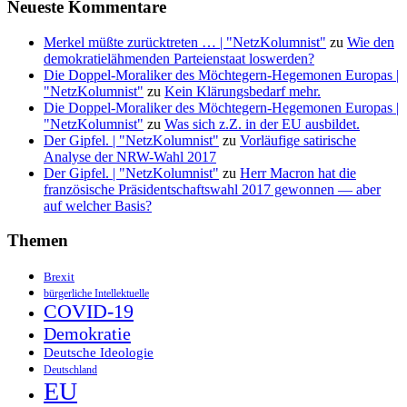
Neueste Kommentare
Merkel müßte zurücktreten … | "NetzKolumnist"
zu
Wie den
demokratielähmenden Parteienstaat loswerden?
Die Doppel-Moraliker des Möchtegern-Hegemonen Europas |
"NetzKolumnist"
zu
Kein Klärungsbedarf mehr.
Die Doppel-Moraliker des Möchtegern-Hegemonen Europas |
"NetzKolumnist"
zu
Was sich z.Z. in der EU ausbildet.
Der Gipfel. | "NetzKolumnist"
zu
Vorläufige satirische
Analyse der NRW-Wahl 2017
Der Gipfel. | "NetzKolumnist"
zu
Herr Macron hat die
französische Präsidentschaftswahl 2017 gewonnen — aber
auf welcher Basis?
Themen
Brexit
bürgerliche Intellektuelle
COVID-19
Demokratie
Deutsche Ideologie
Deutschland
EU