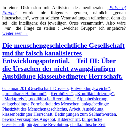
In einer Diskussion mit Aktivisten des neoliberalen „
Pulse of
Europe
“ wurde mir folgendes geraten, nämlich „genau
hinzuschauen“, wer an solchen Veranstaltungen teilnehme, denn da
sei „die Intelligenz des jeweiligen Ortes versammelt“. Also wäre
_
mir
_ die Frage zu stellen : „welcher Gruppe“ ich angehöre?
d
weiterlesen
→
A
d
Die menschengeschlechtliche Gesellschaft
N
und ihr falsch kanalisiertes
B
Entwicklungspotential. _ Teil III: Über
d
die Ursachen der nicht zwangsläufigen
P
o
Ausbildung klassenbedingter Herrschaft.
E
6. Januar 2015
Gesellschaft_Dossiers
„Entwicklungsweiche“
,
„fruchtbarer Halbmond“
,
„Kerbhölzer“
,
„Konflikteinfrierung“
,
„Marktpreis“
,
„neolithische Revolution“
,
Alphabetisierung
,
anlagebedingte Formbarkeit des Menschen
,
anlagebedingte
Plastizität des Menschengeschlechts
,
Arbeit
,
Ausbildung
klassenbedingter Herrschaft
,
Bedingungen zum Seßhaftwerden
,
bewußt verknapptes Angebot
,
Bilderschrift
,
bürgerliche
Gesellschaft
,
bürgerliche Revolution
,
chalkolithische Zeit
,