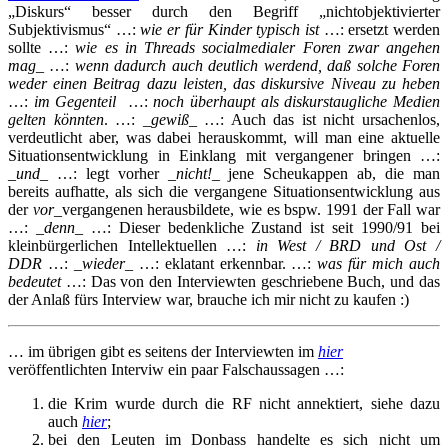
„Diskurs“ besser durch den Begriff „nichtobjektivierter
Subjektivismus“ …:
wie er für Kinder typisch ist
…: ersetzt werden
sollte …:
wie es in Threads socialmedialer Foren zwar angehen
mag
_ …:
wenn dadurch auch deutlich werdend, daß solche Foren
weder einen Beitrag dazu leisten, das diskursive Niveau zu heben
…:
im Gegenteil
…:
noch überhaupt als diskurstaugliche Medien
gelten könnten
. …: _
gewiß
_ …: Auch das ist nicht ursachenlos,
verdeutlicht aber, was dabei herauskommt, will man eine aktuelle
Situationsentwicklung in Einklang mit vergangener bringen …:
_
und
_ …: legt vorher _
nicht!
_ jene Scheukappen ab, die man
bereits aufhatte, als sich die vergangene Situationsentwicklung aus
der
vor
_vergangenen herausbildete, wie es bspw. 1991 der Fall war
…: _
denn
_ …: Dieser bedenkliche Zustand ist seit 1990/91 bei
kleinbürgerlichen Intellektuellen …:
in West / BRD und Ost /
DDR
…: _
wieder
_ …: eklatant erkennbar. …:
was für mich auch
bedeutet
…: Das von den Interviewten geschriebene Buch, und das
der Anlaß fürs Interview war, brauche ich mir nicht zu kaufen :)
… im übrigen gibt es seitens der Interviewten im
hier
veröffentlichten Interviw ein paar Falschaussagen …:
die Krim wurde durch die RF nicht annektiert, siehe dazu
auch
hier
;
bei den Leuten im Donbass handelte es sich nicht um