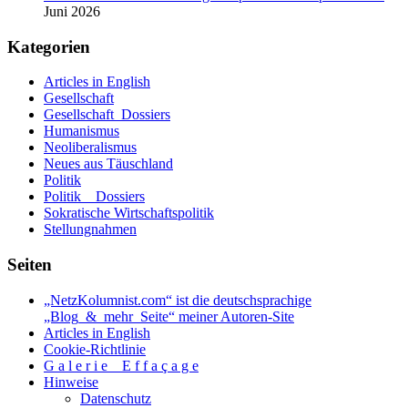
Juni 2026
Kategorien
Articles in English
Gesellschaft
Gesellschaft_Dossiers
Humanismus
Neoliberalismus
Neues aus Täuschland
Politik
Politik _ Dossiers
Sokratische Wirtschaftspolitik
Stellungnahmen
Seiten
„NetzKolumnist.com“ ist die deutschsprachige
„Blog_&_mehr_Seite“ meiner Autoren-Site
Articles in English
Cookie-Richtlinie
G a l e r i e _ E f f a ç a g e
Hinweise
Datenschutz