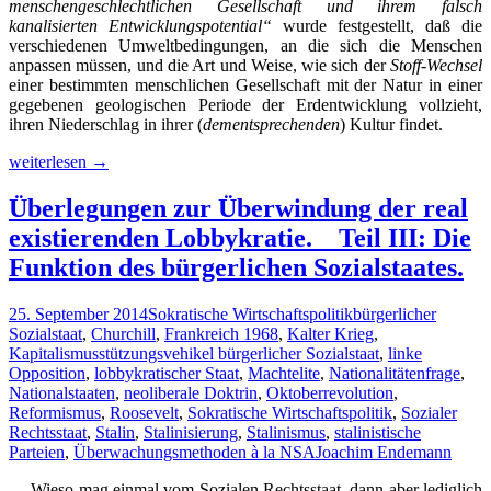
menschengeschlechtlichen Gesellschaft und ihrem falsch
kanalisierten Entwicklungspotential“
wurde festgestellt, daß die
verschiedenen Umweltbedingungen, an die sich die Menschen
anpassen müssen, und die Art und Weise, wie sich der
Stoff-Wechsel
einer bestimmten menschlichen Gesellschaft mit der Natur in einer
gegebenen geologischen Periode der Erdentwicklung vollzieht,
ihren Niederschlag in ihrer (
dementsprechenden
) Kultur findet.
Die
weiterlesen
→
menschengeschlechtliche
Gesellschaft
Überlegungen zur Überwindung der real
und
existierenden Lobbykratie. _ Teil III: Die
ihr
falsch
Funktion des bürgerlichen Sozialstaates.
kanalisiertes
Entwicklungspotential.
25. September 2014
Sokratische Wirtschaftspolitik
bürgerlicher
_
Sozialstaat
,
Churchill
,
Frankreich 1968
,
Kalter Krieg
,
Teil
Kapitalismusstützungsvehikel bürgerlicher Sozialstaat
,
linke
III:
Opposition
,
lobbykratischer Staat
,
Machtelite
,
Nationalitätenfrage
,
Über
Nationalstaaten
,
neoliberale Doktrin
,
Oktoberrevolution
,
die
Reformismus
,
Roosevelt
,
Sokratische Wirtschaftspolitik
,
Sozialer
Ursachen
Rechtsstaat
,
Stalin
,
Stalinisierung
,
Stalinismus
,
stalinistische
der
Parteien
,
Überwachungsmethoden à la NSA
Joachim Endemann
nicht
zwangsläufigen
… Wieso mag einmal vom Sozialen Rechtsstaat, dann aber lediglich