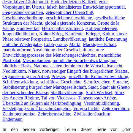
destruktiver Gipfelpunkt
,
Ende der letzten Kaltzeit
,
erste
Vorprägung im Uterus
,
falsch kanalisiertes Entwicklungspotential
,
Gegenstandssprachen
,
gelegentlicher Überschuß
,
Geschichtsschreibung
,
geschriebene Geschichte
,
gesellschaftliche
Strukturen der Macht
,
global agierende Konzerne
,
Grotte de la
Vache
,
Handwerker
,
Herrschaftsinstrument
,
Höhlenmalereien
,
Jungpaläolithikum
,
Kalter Krieg
,
Kaufleute
,
Krieger
,
Kultur
,
kurze
Phase relativer Prosperität
,
Landbevölkerung
,
lautliche Benennung
,
lautliche Wiedergabe
,
Lobbykratie
,
Markt
,
Marktgesellschaft
,
marktkonforme Ausrichtung der Gesellschaft
,
mehrere
Entwicklungsprozesse des Menschengeschlechtes
,
menschliche
Plastizität
,
Mesopotamien
,
mündliche Sprachentwicklung auf
bildlicher Basis
,
Nationalstaaten dominierende Wirtschaftsmacht
,
Neolithikum
,
Niaux
,
notwendiger Eingriff des bürgerlichen Staates
,
Organisierung der Arbeit
,
Priester
,
prozeßhafte Kultur-Entwicklung
,
Schriftentwicklung
,
schriftlose Geschichte
,
Schriftzeichen
,
Sprache
,
Stabilisierung bürgerlicher Marktgesellschaft
,
Stadt
,
Stadt als Ghetto
der herrschenden Klasse
,
Stadtbevölkerung
,
Stoff-Wechsel
,
Sturz
des Ancien Régime
,
Tal von Vicdessos
,
Tarascon-sur-Ariège
,
Überschuß an Gütern als Marktbedingung
,
Versinnbildlichung
,
Verstetigung von Überschußangebot
,
Vorgeschichte
,
Zeitexpedition
,
Zeitknotenpunkte
,
Zeitreisemaschine
,
Zivilisation
Joachim
Endemann
In den beiden vorherigen Teilen dieser Serie von „d
er