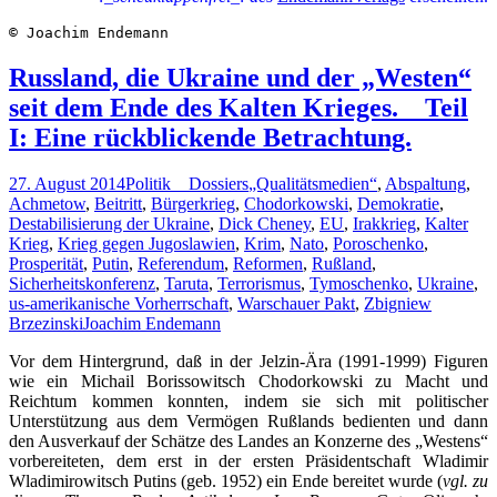
© Joachim Endemann
Russland, die Ukraine und der „Westen“
seit dem Ende des Kalten Krieges. _ Teil
I: Eine rückblickende Betrachtung.
27. August 2014
Politik _ Dossiers
„Qualitätsmedien“
,
Abspaltung
,
Achmetow
,
Beitritt
,
Bürgerkrieg
,
Chodorkowski
,
Demokratie
,
Destabilisierung der Ukraine
,
Dick Cheney
,
EU
,
Irakkrieg
,
Kalter
Krieg
,
Krieg gegen Jugoslawien
,
Krim
,
Nato
,
Poroschenko
,
Prosperität
,
Putin
,
Referendum
,
Reformen
,
Rußland
,
Sicherheitskonferenz
,
Taruta
,
Terrorismus
,
Tymoschenko
,
Ukraine
,
us-amerikanische Vorherrschaft
,
Warschauer Pakt
,
Zbigniew
Brzezinski
Joachim Endemann
Vor dem Hintergrund, daß in der Jelzin-Ära (1991-1999) Figuren
wie ein Michail Borissowitsch Chodorkowski zu Macht und
Reichtum kommen konnten, indem sie sich mit politischer
Unterstützung aus dem Vermögen Rußlands bedienten und dann
den Ausverkauf der Schätze des Landes an Konzerne des „Westens“
vorbereiteten, dem erst in der ersten Präsidentschaft Wladimir
Wladimirowitsch Putins (geb. 1952) ein Ende bereitet wurde (
vgl. zu