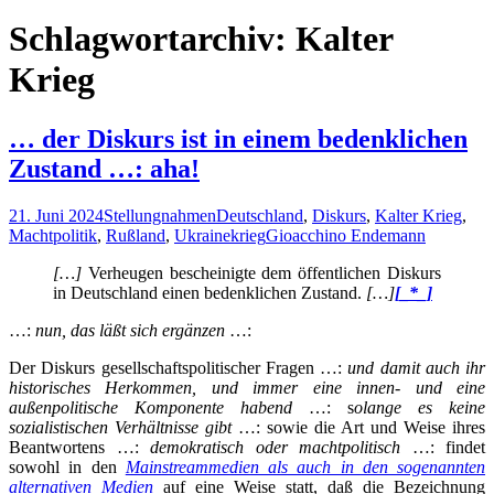
nach:
Schlagwortarchiv: Kalter
Krieg
… der Diskurs ist in einem bedenklichen
Zustand …: aha!
21. Juni 2024
Stellungnahmen
Deutschland
,
Diskurs
,
Kalter Krieg
,
Machtpolitik
,
Rußland
,
Ukrainekrieg
Gioacchino Endemann
[…]
Verheugen bescheinigte dem öffentlichen Diskurs
in Deutschland einen
bedenklichen Zustand.
[…]
[_*_]
…:
nun, das läßt sich ergänzen
…:
Der Diskurs gesellschaftspolitischer Fragen …:
und damit auch ihr
historisches Herkommen, und immer eine innen- und eine
außenpolitische Komponente habend
…: s
olange es keine
sozialistischen Verhältnisse gibt
…: sowie die Art und Weise ihres
Beantwortens …:
demokratisch oder machtpolitisch
…: findet
sowohl in den
Mainstreammedien als auch in den sogenannten
alternativen Medien
auf eine Weise statt, daß die Bezeichnung