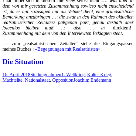
Zitat findet sich in diesem Interview selbst nicht …:
was aber in
dem von mir gesetzten Zusammenhang sowieso nicht entscheidend
ist, da es mir sozusagen nur als Vehikel dient, eine grundsätzliche
Bemerkung anzubringen
…:
die zwar in den Rahmen des aktuellen
realsatiristischen Zeitalters paßgenau paßt, genau deshalb aber
folgenlos bleiben muß
…:
_also_
…:
in _
direktem!_
Zusammenhang mit dem von den Interviewten Beklagten steht
.
…: zum „realsatiristischen Zeitalter“ siehe die Eingangspassen
meines Buches :
«Begegnungen mit Realsatiristen»
.
Die Situation
16. April 2018
Stellungnahmen
1. Weltkrieg
,
Kalter Krieg
,
Machtelite
,
Nationalstaat
,
Opposition
Joachim Endemann