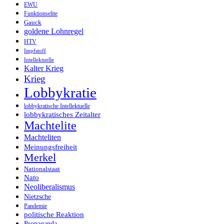
EWU
Funktionselite
Gauck
goldene Lohnregel
HTV
Impfstoff
Intellektuelle
Kalter Krieg
Krieg
Lobbykratie
lobbykratische Intellektuelle
lobbykratisches Zeitalter
Machtelite
Machteliten
Meinungsfreiheit
Merkel
Nationalstaat
Nato
Neoliberalismus
Nietzsche
Pandemie
politische Reaktion
Propaganda