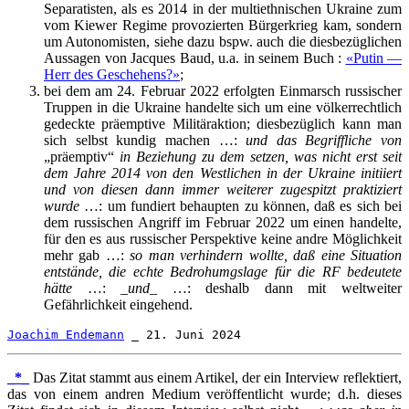
Separatisten, als es 2014 in der multiethnischen Ukraine zum
vom Kiewer Regime provozierten Bürgerkrieg kam, sondern
um Autonomisten, siehe dazu bspw. auch die diesbezüglichen
Aussagen von Jacques Baud, u.a. in seinem Buch :
«Putin —
Herr des Geschehens?»
;
bei dem am 24. Februar 2022 erfolgten Einmarsch russischer
Truppen in die Ukraine handelte sich um eine völkerrechtlich
gedeckte präemptive Militäraktion; diesbezüglich kann man
sich selbst kundig machen …:
und das Begriffliche von
„präemptiv“
in Beziehung zu dem setzen, was nicht erst seit
dem Jahre 2014 von den Westlichen in der Ukraine initiiert
und von diesen dann immer weiterer zugespitzt praktiziert
wurde
…: um fundiert behaupten zu können, daß es sich bei
dem russischen Angriff im Februar 2022 um einen handelte,
für den es aus russischer Perspektive keine andre Möglichkeit
mehr gab …:
so man verhindern wollte, daß eine Situation
entstände, die echte Bedrohumgslage für die RF bedeutete
hätte
…: _
und
_ …: deshalb dann mit weltweiter
Gefährlichkeit eingehend.
Joachim Endemann
 _ 21. Juni 2024
_*_
Das Zitat stammt aus einem Artikel, der ein Interview reflektiert,
das von einem andren Medium veröffentlicht wurde; d.h. dieses