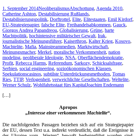
der
1. September 2014
Neoliberalismus
Abschottung
,
Agenda 2010
,
anderen
Catherine Ashton
,
Destabilisierung Rußlands
,
Europäer.
Destabilisierungspolitik
,
Dorftrottel
,
Elite
,
Elitestaaten
,
Emil Kirdorf
,
_
EU-Strategiepapier
,
falsche Elite
,
Freihandelsabkommen
,
Gauck
,
Teil
Giorgos Andrea Papandreou
,
Globalisierung
,
Grüne
,
harte
II
Machtpolitik
,
hochintensive militärischer Gewalt
,
Irak
,
journalistische Meinungsführer
,
Kaiserthron
,
Kalter Krieg
,
Kosovo
,
Machtelite
,
Mafia
,
Mainstreammedien
,
Marktwirtschaft
,
Meinungsmacher
,
Merkel
,
moralische Verkommenheit
,
nation
modeling
,
neoliberale Ideologie
,
NSA
,
Oberflächendemokratie
,
Profit
,
Rebecca Harms
,
Referendum
,
Sarkozy
,
Schicksalsfrage
,
Serbien
,
social engineering
,
sozioökonomischen Klassen
,
Spekulationscasinos
,
subtilste Unterdrückungsmethoden
,
Tomas
Ries
,
TTIP
,
Verlogenheit
,
verweichlichte Gesellschaften
,
Weltelite
,
Werner Schulz
,
Wohlfahrtsstaat fürs Kapital
Joachim Endemann
[…]
Apropos
„
Interesse einer verkommenen Machtelite
“.
Die nachfolgenden Passagen beziehen sich auf ein Strategiepapier
der EU, dessen Text u.a. indirekt verdeutlicht, daß die Ereignisse in
der Ukraine vom „Westen“ bewußt herbeigeführt worden sind.