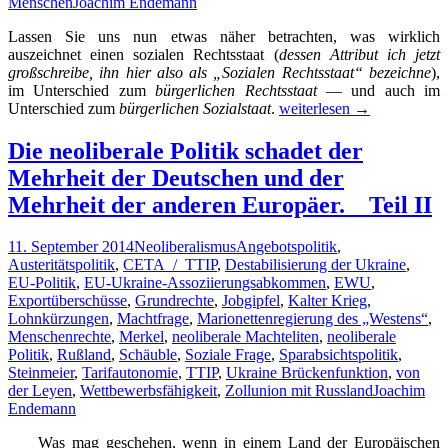
Menschen
Joachim Endemann
Lassen Sie uns nun etwas näher betrachten, was wirklich
auszeichnet einen sozialen Rechtsstaat (
dessen Attribut ich jetzt
großschreibe, ihn hier also als „Sozialen Rechtsstaat“ bezeichne
),
im Unterschied zum
bürgerlichen Rechtsstaat
— und auch im
Überlegungen
Unterschied zum
bürgerlichen Sozialstaat
.
weiterlesen
→
zur
Überwindung
Die neoliberale Politik schadet der
der
Mehrheit der Deutschen und der
real
existierenden
Mehrheit der anderen Europäer. _ Teil II
Lobbykratie.
_
11. September 2014
Neoliberalismus
Angebotspolitik
,
Teil
Austeritätspolitik
,
CETA_/_TTIP
,
Destabilisierung der Ukraine
,
II:
EU-Politik
,
EU-Ukraine-Assoziierungsabkommen
,
EWU
,
Der
Exportüberschüsse
,
Grundrechte
,
Jobgipfel
,
Kalter Krieg
,
Soziale
Lohnkürzungen
,
Machtfrage
,
Marionettenregierung des „Westens“
,
Rechtsstaat
Menschenrechte
,
Merkel
,
neoliberale Machteliten
,
neoliberale
im
Politik
,
Rußland
,
Schäuble
,
Soziale Frage
,
Sparabsichtspolitik
,
Gegensatz
Steinmeier
,
Tarifautonomie
,
TTIP
,
Ukraine Brückenfunktion
,
von
zum
der Leyen
,
Wettbewerbsfähigkeit
,
Zollunion mit Russland
Joachim
bürger-
Endemann
lichen
Sozialstaat.
Was mag geschehen, wenn in einem Land der Europäischen