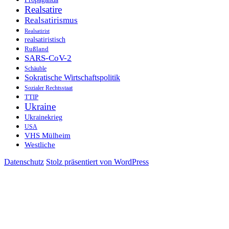
Realsatire
Realsatirismus
Realsatirist
realsatiristisch
Rußland
SARS-CoV-2
Schäuble
Sokratische Wirtschaftspolitik
Sozialer Rechtsstaat
TTIP
Ukraine
Ukrainekrieg
USA
VHS Mülheim
Westliche
Datenschutz
Stolz präsentiert von WordPress