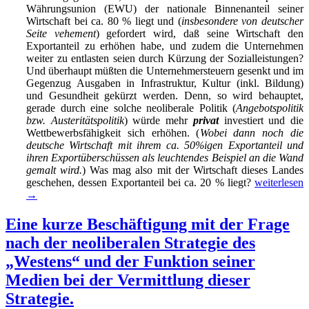
Währungsunion (EWU) der nationale Binnenanteil seiner
Wirtschaft bei ca. 80 % liegt und (
insbesondere von deutscher
Seite vehement
) gefordert wird, daß seine Wirtschaft den
Exportanteil zu erhöhen habe, und zudem die Unternehmen
weiter zu entlasten seien durch Kürzung der Sozialleistungen?
Und überhaupt müßten die Unternehmersteuern gesenkt und im
Gegenzug Ausgaben in Infrastruktur, Kultur (inkl. Bildung)
und Gesundheit gekürzt werden. Denn, so wird behauptet,
gerade durch eine solche neoliberale Politik (
Angebotspolitik
bzw. Austeritätspolitik
) würde mehr
privat
investiert und die
Wettbewerbsfähigkeit sich erhöhen. (
Wobei dann noch die
deutsche Wirtschaft mit ihrem ca. 50%igen Exportanteil und
ihren Exportüberschüssen als leuchtendes Beispiel an die Wand
gemalt wird.
) Was mag also mit der Wirtschaft dieses Landes
Die
geschehen, dessen Exportanteil bei ca. 20 % liegt?
weiterlesen
neoliberale
→
Politik
schadet
Eine kurze Beschäftigung mit der Frage
der
nach der neoliberalen Strategie des
Mehrheit
der
„Westens“ und der Funktion seiner
Deutschen
Medien bei der Vermittlung dieser
und
der
Strategie.
Mehrheit