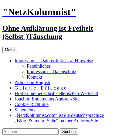
Zum
"NetzKolumnist"
Inhalt
springen
Ohne Aufklärung ist Freiheit
(Selbst-)Täuschung
Menü
Impressum _ Datenschutz u. a. Hinweise
Persönliches
Impressum _ Datenschutz
Kontakt
Articles in English
G a l e r i e _ E f f a ç a g e
Hörbar meiner schriftstellerischen Werkstatt
Joachim Endemanns Autoren-Site
Cookie-Richtlinie
Statements
„NetzKolumnist.com“ ist die deutschsprachige
„Blog_&_mehr_Seite“ meiner Autoren-Site
Suchen