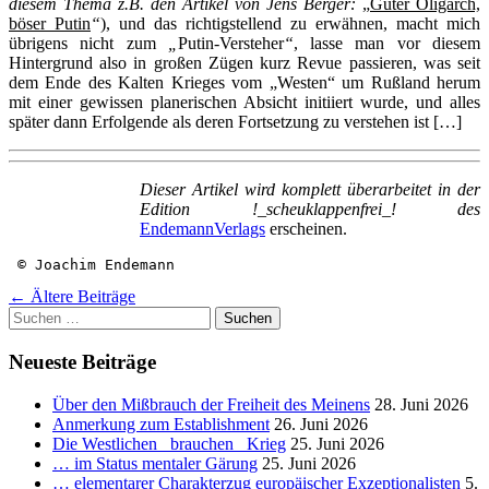
diesem Thema z.B. den Artikel von Jens Berger:
„
Guter Oligarch,
böser Putin
“
), und das richtigstellend zu erwähnen, macht mich
übrigens nicht zum
„
Putin-Versteher
“
, lasse man vor diesem
Hintergrund also in großen Zügen kurz Revue passieren, was seit
dem Ende des Kalten Krieges vom „Westen“ um Rußland herum
mit einer gewissen planerischen Absicht initiiert wurde, und alles
später dann Erfolgende als deren Fortsetzung zu verstehen ist
[…]
Dieser Artikel wird komplett überarbeitet in der
Edition !_scheuklappenfrei_! des
EndemannVerlags
erscheinen.
 © Joachim Endemann
Beitragsnavigation
←
Ältere Beiträge
Suchen
nach:
Neueste Beiträge
Über den Mißbrauch der Freiheit des Meinens
28. Juni 2026
Anmerkung zum Establishment
26. Juni 2026
Die Westlichen _brauchen_ Krieg
25. Juni 2026
… im Status mentaler Gärung
25. Juni 2026
… elementarer Charakterzug europäischer Exzeptionalisten
5.