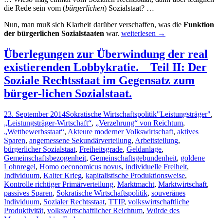
Ausbildung
die Rede sein vom (
bürgerlichen
) Sozialstaat? …
klassenbedingter
Herrschaft.
Nun, man muß sich Klarheit darüber verschaffen, was die
Funktion
Überlegungen
der bürgerlichen Sozialstaaten
war.
weiterlesen
→
zur
Überwindung
Überlegungen zur Überwindung der real
der
existierenden Lobbykratie. _ Teil II: Der
real
existierenden
Soziale Rechtsstaat im Gegensatz zum
Lobbykratie.
bürger-lichen Sozialstaat.
_
Teil
III:
23. September 2014
Sokratische Wirtschaftspolitik
"Leistungsträger"
,
Die
„Leistungsträger-Wirtschaft“
,
„Verzehrung“ von Reichtum
,
Funktion
„Wettbewerbsstaat“
,
Akteure moderner Volkswirtschaft
,
aktives
des
Sparen
,
angemessene Sekundärverteilung
,
Arbeitsteilung
,
bürgerlichen
bürgerlicher Sozialstaat
,
Freiheitsgrade
,
Geldanlage
,
Sozialstaates.
Gemeinschaftsbezogenheit
,
Gemeinschaftsgebundenheit
,
goldene
Lohnregel
,
Homo oeconomicus novus
,
individuelle Freiheit
,
Individuum
,
Kalter Krieg
,
kapitalistische Produktionsweise
,
Kontrolle richtiger Primärverteilung
,
Marktmacht
,
Marktwirtschaft
,
passives Sparen
,
Sokratische Wirtschaftspolitik
,
souveränes
Individuum
,
Sozialer Rechtsstaat
,
TTIP
,
volkswirtschaftliche
Produktivität
,
volkswirtschaftlicher Reichtum
,
Würde des