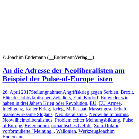
© Joachim Endemann (__EndemannVerlag__)
An die Adresse der Neoliberalisten am
Beispiel der Pulse-of-Europe_isten
26. April 2017
Stellungnahmen
Angriffskrieg gegen Serbien
,
Brexit
,
Elite des lobbykratischen Zeitalters
,
Emil Kirdorf
,
Entweder wir
haben in drei Jahren Krieg oder Revolution
,
EU
,
EU-Armee
,
Intelligenz
,
Kalter Krieg
,
Krieg
,
Mafiastaat
,
Massengesellschaft
,
massenwirksame Slogans
,
Neoliberalismus
,
Neowilhelminismus
,
Neowilhelmoliberalismus
,
Problem echter Meinungsbildung
,
Pulse
of Europe
,
Referendum
,
romantisches Gefühl
,
Spin-Doktor
,
vorformulierte "Meinung"
,
Wallonien
,
Werkzeug
Joachim
Endemann