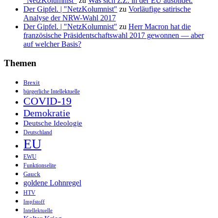
"NetzKolumnist"
zu
Was sich z.Z. in der EU ausbildet.
Der Gipfel. | "NetzKolumnist"
zu
Vorläufige satirische
Analyse der NRW-Wahl 2017
Der Gipfel. | "NetzKolumnist"
zu
Herr Macron hat die
französische Präsidentschaftswahl 2017 gewonnen — aber
auf welcher Basis?
Themen
Brexit
bürgerliche Intellektuelle
COVID-19
Demokratie
Deutsche Ideologie
Deutschland
EU
EWU
Funktionselite
Gauck
goldene Lohnregel
HTV
Impfstoff
Intellektuelle