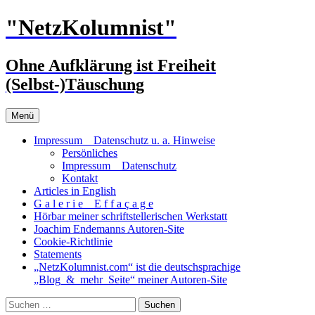
Zum
"NetzKolumnist"
Inhalt
springen
Ohne Aufklärung ist Freiheit
(Selbst-)Täuschung
Menü
Impressum _ Datenschutz u. a. Hinweise
Persönliches
Impressum _ Datenschutz
Kontakt
Articles in English
G a l e r i e _ E f f a ç a g e
Hörbar meiner schriftstellerischen Werkstatt
Joachim Endemanns Autoren-Site
Cookie-Richtlinie
Statements
„NetzKolumnist.com“ ist die deutschsprachige
„Blog_&_mehr_Seite“ meiner Autoren-Site
Suchen