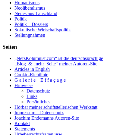
Humanismus
Neoliberalismus
Neues aus Täuschland
Politik
Politik _ Dossiers
Sokratische Wirtschaftspolitik
Stellungnahmen
Seiten
„NetzKolumnist.com“ ist die deutschsprachige
„Blog_&_mehr_Seite“ meiner Autoren-Site
Articles in English
Cookie-Richtlinie
G a l e r i e _ E f f a ç a g e
Hinweise
Datenschutz
Links
Persönliches
Hörbar meiner schriftstellerischen Werkstatt
Impressum _ Datenschutz
Joachim Endemanns Autoren-Site
Kontakt
Statements
Urheberrechtsfragen usw. . . .