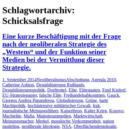
nach:
Schlagwortarchiv:
Schicksalsfrage
Eine kurze Beschäftigung mit der Frage
nach der neoliberalen Strategie des
„Westens“ und der Funktion seiner
Medien bei der Vermittlung dieser
Strategie.
1. September 2014
Neoliberalismus
Abschottung
,
Agenda 2010
,
Catherine Ashton
,
Destabilisierung Rußlands
,
Destabilisierungspolitik
,
Dorftrottel
,
Elite
,
Elitestaaten
,
Emil Kirdorf
,
EU-Strategiepapier
,
falsche Elite
,
Freihandelsabkommen
,
Gauck
,
Giorgos Andrea Papandreou
,
Globalisierung
,
Grüne
,
harte
Machtpolitik
,
hochintensive militärischer Gewalt
,
Irak
,
journalistische Meinungsführer
,
Kaiserthron
,
Kalter Krieg
,
Kosovo
,
Machtelite
,
Mafia
,
Mainstreammedien
,
Marktwirtschaft
,
Meinungsmacher
,
Merkel
,
moralische Verkommenheit
,
nation
modeling
,
neoliberale Ideologie
,
NSA
,
Oberflächendemokratie
,