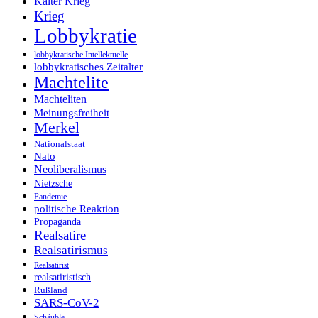
Kalter Krieg
Krieg
Lobbykratie
lobbykratische Intellektuelle
lobbykratisches Zeitalter
Machtelite
Machteliten
Meinungsfreiheit
Merkel
Nationalstaat
Nato
Neoliberalismus
Nietzsche
Pandemie
politische Reaktion
Propaganda
Realsatire
Realsatirismus
Realsatirist
realsatiristisch
Rußland
SARS-CoV-2
Schäuble