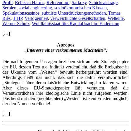
Profit
,
Rebecca Harms
,
Referendum
,
Sarkozy
,
Schicksalsfrage
,
Serbien
,
social engineering
,
sozioökonomischen Klassen
,
Spekulationscasinos
,
subtilste Unterdrückungsmethoden
,
Tomas
Ries
,
TTIP
,
Verlogenheit
,
verweichlichte Gesellschaften
,
Weltelite
,
Werner Schulz
,
Wohlfahrtsstaat fürs Kapital
Joachim Endemann
[…]
Apropos
„
Interesse einer verkommenen Machtelite
“.
Die nachfolgenden Passagen beziehen sich auf ein Strategiepapier
der EU, dessen Text u.a. indirekt verdeutlicht, daß die Ereignisse in
der Ukraine vom „Westen“ bewußt herbeigeführt worden sind.
Allerdings heißt das nicht, daß sich die dafür verantwortlichen
„Strategen“ über deren tatsächliche Entwicklung im klaren waren.
Aber dieses EU-Strategiepapier läßt vermuten, daß die
Verantwortlichen ihre ideologische Linie nicht aufgeben werden.
Das heißt mit dem (neoliberalen) „Westen“ ist kein Frieden möglich,
der den Namen verdiente!
[…]