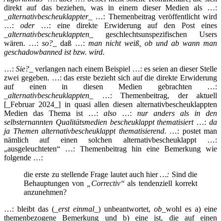
direkt auf das beziehen, was in einem dieser Medien als …:
_
alternativbescheuklappter
_ …: Themenbeitrag veröffentlicht wird
…:
oder
…: eine direkte Erwiderung auf den Post eines
_
alternativbescheuklappten
_ geschlechtsunspezifischen Users
wären. …:
so?
_ daß …:
man nicht weiß, ob und ab wann man
geschadowbanned ist bzw. wird
.
…:
Sie?
_ verlangen nach einem Beispiel …: es seien an dieser Stelle
zwei gegeben. …: das erste bezieht sich auf die direkte Erwiderung
auf einen in diesen Medien gebrachten …:
_
alternativbescheuklappten
_ …: Themenbeitrag, der aktuell
[_Februar 2024_] in quasi allen diesen alternativbescheuklappten
Medien das Thema ist …:
also
…:
nur anders als in den
selbsternannten Qualitätsmedien bescheuklappt thematisiert
…:
da
ja Themen alternativbescheuklappt thematisierend
. …: postet man
nämlich auf einen solchen alternativbescheuklappt …:
„ausgeleuchteten“ …: Themenbeitrag hin eine Bemerkung wie
folgende …:
die erste zu stellende Frage lautet auch hier
…:
Sind die
Behauptungen von
„Correctiv“
als tendenziell korrekt
anzunehmen?
…: bleibt das (_
erst einmal
_) unbeantwortet,
ob
_wohl es a) eine
themenbezogene Bemerkung und b) eine ist, die auf einen