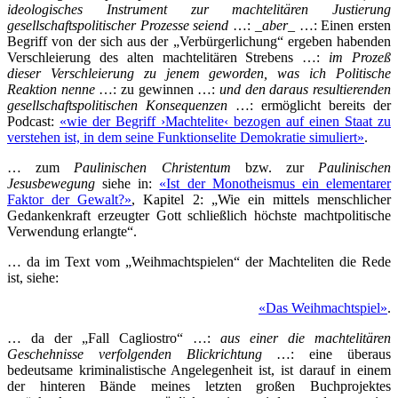
ideologisches Instrument zur machtelitären Justierung
gesellschaftspolitischer Prozesse seiend
…: _
aber
_ …: Einen ersten
Begriff von der sich aus der „Verbürgerlichung“ ergeben habenden
Verschleierung des alten machtelitären Strebens …:
im Prozeß
dieser Verschleierung zu jenem geworden, was ich Politische
Reaktion nenne
…: zu gewinnen …:
und den daraus resultierenden
gesellschaftspolitischen Konsequenzen
…: ermöglicht bereits der
Podcast:
«wie der Begriff ›Machtelite‹ bezogen auf einen Staat zu
verstehen ist, in dem seine Funktionselite Demokratie simuliert»
.
… zum
Paulinischen Christentum
bzw. zur
Paulinischen
Jesusbewegung
siehe in:
«Ist der Monotheismus ein elementarer
Faktor der Gewalt?»
, Kapitel 2: „Wie ein mittels menschlicher
Gedankenkraft erzeugter Gott schließlich höchste machtpolitische
Verwendung erlangte“.
… da im Text vom „Weihmachtspielen“ der Machteliten die Rede
ist, siehe:
«Das Weihmachtspiel»
.
… da der „Fall Cagliostro“ …:
aus einer die machtelitären
Geschehnisse verfolgenden Blickrichtung
…: eine überaus
bedeutsame kriminalistische Angelegenheit ist, ist darauf in einem
der hinteren Bände meines letzten großen Buchprojektes