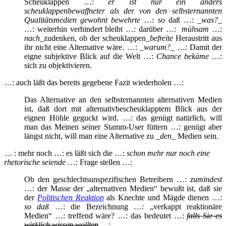
Scheuklappen …:
er ist nur ein anders
scheuklappenbewaffneter als der von den selbsternannten
Qualitätsmedien gewohnt bewehrte
…: so daß …: _
was?
_
…: weiterhin verhindert bleibt …: darüber …:
mühsam
…:
nach
_zudenken, ob der scheuklappen_
befreite
Heraustritt aus
ihr nicht eine Alternative wäre. …: _
warum?
_ …: Damit der
eigne subjektive Blick auf die Welt …:
Chance bekäme
…:
sich zu objektivieren.
…: auch läßt das bereits gegebene Fazit wiederholen …:
Das Alternative an den selbsternannten alternativen Medien
ist, daß dort mit alternativbescheuklapptem Blick aus der
eignen Höhle geguckt wird. …: das genügt natürlich, will
man das Meinen seiner Stamm-User füttern …: genügt aber
längst nicht, will man eine Alternative zu _
den
_ Medien sein.
… : mehr noch …: es läßt sich die …:
schon mehr nur noch eine
rhetorische seiende
…: Frage stellen …:
Ob den geschlechtsunspezifischen Betreibern …:
zumindest
…: der Masse der „alternativen Medien“ bewußt ist, daß sie
der
Politischen Reaktion
als Knechte und Mägde dienen …:
so daß
…: die Bezeichnung …: „verkappt reaktionäre
Medien“ …: treffend wäre? …: das bedeutet …:
falls Sie es
wirklich wissen wollten
…: