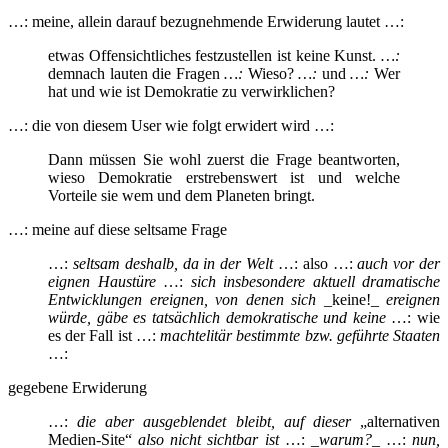
…: meine, allein darauf bezugnehmende Erwiderung lautet …:
etwas Offensichtliches festzustellen ist keine Kunst.
…:
demnach lauten die Fragen
…:
Wieso?
…:
und
…:
Wer
hat und wie ist Demokratie zu verwirklichen?
…: die von diesem User wie folgt erwidert wird …:
Dann müssen Sie wohl zuerst die Frage beantworten,
wieso Demokratie erstrebenswert ist und welche
Vorteile sie wem und dem Planeten bringt.
…: meine auf diese seltsame Frage
…:
seltsam deshalb, da in der Welt
…: also …:
auch vor der
eignen Haustüre
…:
sich insbesondere aktuell dramatische
Entwicklungen ereignen, von denen
sich
_keine!_
ereignen
würde, gäbe es tatsächlich demokratische und keine
…: wie
es der Fall ist …:
machtelitär bestimmte bzw. geführte Staaten
…:
gegebene Erwiderung
…:
die aber ausgeblendet bleibt, auf dieser
„alternativen
Medien-Site“
also
nicht sichtbar ist
…: _
warum?
_ …:
nun,