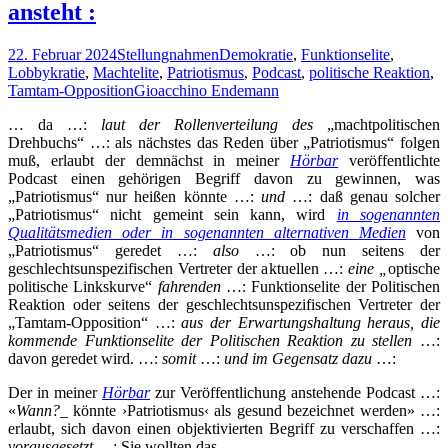
ansteht :
22. Februar 2024
Stellungnahmen
Demokratie
,
Funktionselite
,
Lobbykratie
,
Machtelite
,
Patriotismus
,
Podcast
,
politische Reaktion
,
Tamtam-Opposition
Gioacchino Endemann
… da …:
laut der Rollenverteilung des
„machtpolitischen
Drehbuchs“ …: als nächstes das Reden über „Patriotismus“ folgen
muß, erlaubt der demnächst in meiner
Hörbar
veröffentlichte
Podcast einen gehörigen Begriff davon zu gewinnen, was
„Patriotismus“ nur heißen könnte …:
und
…: daß genau solcher
„Patriotismus“ nicht gemeint sein kann, wird
in sogenannten
Qualitätsmedien oder in sogenannten alternativen Medien
von
„Patriotismus“ geredet …:
also
…: ob nun seitens der
geschlechtsunspezifischen Vertreter der aktuellen …:
eine „
optische
politische Linkskurve“
fahrenden
…: Funktionselite der Politischen
Reaktion oder seitens der geschlechtsunspezifischen Vertreter der
„Tamtam-Opposition“ …:
aus der Erwartungshaltung heraus, die
kommende Funktionselite der Politischen Reaktion zu stellen
…:
davon geredet wird. …:
somit
…:
und
im Gegensatz dazu
…:
Der in meiner
Hörbar
zur Veröffentlichung anstehende Podcast …:
«
Wann?
_ könnte ›Patriotismus‹ als gesund bezeichnet werden» …:
erlaubt, sich davon einen objektivierten Begriff zu verschaffen …:
vorausgesetzt
…: Sie wollten das.