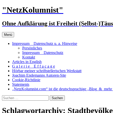
Zum
"NetzKolumnist"
Inhalt
springen
Ohne Aufklärung ist Freiheit (Selbst-)Täu
Menü
Impressum _ Datenschutz u. a. Hinweise
Persönliches
Impressum _ Datenschutz
Kontakt
Articles in English
G a l e r i e _ E f f a ç a g e
Hörbar meiner schriftstellerischen Werkstatt
Joachim Endemanns Autoren-Site
Cookie-Richtlinie
Statements
„NetzKolumnist.com“ ist die deutschsprachige „Blog_&_mehr_
Suchen
nach:
Schlagwortarchiv: Stadtbevölk