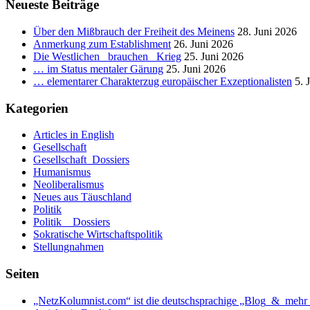
ihr
Neueste Beiträge
falsch
kanalisiertes
Über den Mißbrauch der Freiheit des Meinens
28. Juni 2026
Entwicklungspotential.
Anmerkung zum Establishment
26. Juni 2026
_
Die Westlichen _brauchen_ Krieg
25. Juni 2026
Teil
… im Status mentaler Gärung
25. Juni 2026
III:
… elementarer Charakterzug europäischer Exzeptionalisten
5. 
Über
die
Kategorien
Ursachen
der
Articles in English
nicht
Gesellschaft
zwangsläufigen
Gesellschaft_Dossiers
Ausbildung
Humanismus
klassenbedingter
Neoliberalismus
Herrschaft.
Neues aus Täuschland
Politik
Politik _ Dossiers
Sokratische Wirtschaftspolitik
Stellungnahmen
Seiten
„NetzKolumnist.com“ ist die deutschsprachige „Blog_&_mehr_