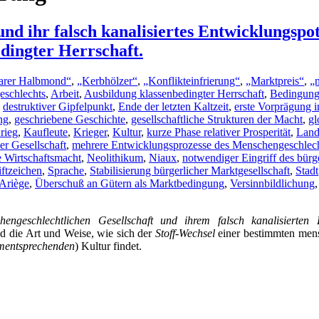
nd ihr falsch kanalisiertes Entwicklungspote
dingter Herrschaft.
barer Halbmond“
,
„Kerbhölzer“
,
„Konflikteinfrierung“
,
„Marktpreis“
,
„
eschlechts
,
Arbeit
,
Ausbildung klassenbedingter Herrschaft
,
Bedingung
,
destruktiver Gipfelpunkt
,
Ende der letzten Kaltzeit
,
erste Vorprägung 
ng
,
geschriebene Geschichte
,
gesellschaftliche Strukturen der Macht
,
gl
rieg
,
Kaufleute
,
Krieger
,
Kultur
,
kurze Phase relativer Prosperität
,
Land
r Gesellschaft
,
mehrere Entwicklungsprozesse des Menschengeschlec
e Wirtschaftsmacht
,
Neolithikum
,
Niaux
,
notwendiger Eingriff des bürge
iftzeichen
,
Sprache
,
Stabilisierung bürgerlicher Marktgesellschaft
,
Stadt
-Ariège
,
Überschuß an Gütern als Marktbedingung
,
Versinnbildlichung
engeschlechtlichen Gesellschaft und ihrem falsch kanalisierten E
 die Art und Weise, wie sich der
Stoff-Wechsel
einer bestimmten mens
mentsprechenden
) Kultur findet.