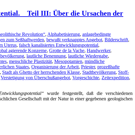
ntial. _ Teil III: Über die Ursachen der
neolithische Revolution“
,
Alphabetisierung
,
anlagebedingte
en zum Seßhaftwerden
,
bewußt verknapptes Angebot
,
Bilderschrift
,
im Uterus
,
falsch kanalisiertes Entwicklungspotential
,
obal agierende Konzerne
,
Grotte de la Vache
,
Handwerker
,
bevölkerung
,
lautliche Benennung
,
lautliche Wiedergabe
,
htes
,
menschliche Plastizität
,
Mesopotamien
,
mündliche
rlichen Staates
,
Organisierung der Arbeit
,
Priester
,
prozeßhafte
,
Stadt als Ghetto der herrschenden Klasse
,
Stadtbevölkerung
,
Stoff-
,
Verstetigung von Überschußangebot
,
Vorgeschichte
,
Zeitexpedition
,
ntwicklungspotential“
wurde festgestellt, daß die verschiedenen
chlichen Gesellschaft mit der Natur in einer gegebenen geologischen