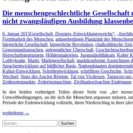
Die menschengeschlechtliche Gesellschaft u
nicht zwangsläufigen Ausbildung klassenbe
6. Januar 2015
Gesellschaft_Dossiers
„Entwicklungsweiche“
,
„frucht
Formbarkeit des Menschen
,
anlagebedingte Plastizität des Menscheng
bürgerliche Gesellschaft
,
bürgerliche Revolution
,
chalkolithische Zeit
Gegenstandssprachen
,
gelegentlicher Überschuß
,
Geschichtsschreibu
Herrschaftsinstrument
,
Höhlenmalereien
,
Jungpaläolithikum
,
Kalter K
Lobbykratie
,
Markt
,
Marktgesellschaft
,
marktkonforme Ausrichtung de
Sprachentwicklung auf bildlicher Basis
,
Nationalstaaten dominierend
Kultur-Entwicklung
,
Schriftentwicklung
,
schriftlose Geschichte
,
Schr
Wechsel
,
Sturz des Ancien Régime
,
Tal von Vicdessos
,
Tarascon-sur
Zeitknotenpunkte
,
Zeitreisemaschine
,
Zivilisation
Joachim Endemann
In den beiden vorherigen Teilen dieser Serie von „d
er mensch
Umweltbedingungen, an die sich die Menschen anpassen müssen, und
Periode der Erdentwicklung vollzieht, ihren Niederschlag in ihrer (
de
Die
weiterlesen
→
menschengeschlechtliche
Suchen
Gesellschaft
nach:
und