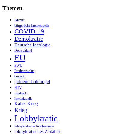
Themen
Brexit
bürgerliche Intellektuelle
COVID-19
Demokratie
Deutsche Ideologie
Deutschland
EU
EWU
Funktionselite
Gauck
goldene Lohnregel
HTV
Impfstoff
Intellektuelle
Kalter Krieg
Krieg
Lobbykratie
lobbykratische Intellektuelle
lobbykratisches Zeitalter