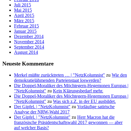
Juli 2015
Mai 2015
April 2015
März 2015
Februar 2015
Januar 2015
Dezember 2014
November 2014
September 2014
August 2014
Neueste Kommentare
Merkel müßte zurücktreten … | "NetzKolumnist"
zu
Wie den
demokratielähmenden Parteienstaat loswerden?
Die Doppel-Moraliker des Möchtegern-Hegemonen Europas |
"NetzKolumnist"
zu
Kein Klärungsbedarf mehr.
Die Doppel-Moraliker des Möchtegern-Hegemonen Europas |
"NetzKolumnist"
zu
Was sich z.Z. in der EU ausbildet.
Der Gipfel. | "NetzKolumnist"
zu
Vorläufige satirische
Analyse der NRW-Wahl 2017
Der Gipfel. | "NetzKolumnist"
zu
Herr Macron hat die
französische Präsidentschaftswahl 2017 gewonnen — aber
auf welcher Basis?