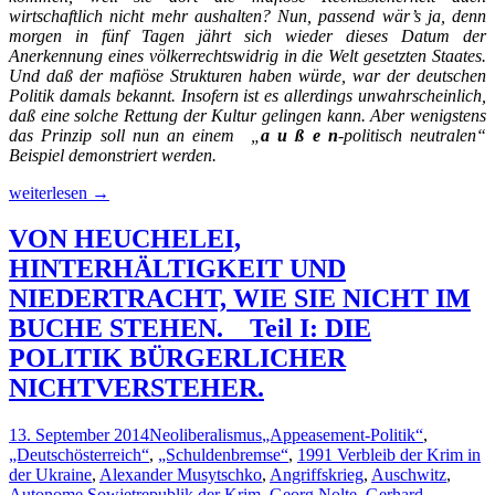
wirtschaftlich nicht mehr aushalten? Nun, passend wär’s ja, denn
morgen in fünf Tagen jährt sich wieder dieses Datum der
Anerkennung eines völkerrechtswidrig in die Welt gesetzten Staates.
Und daß der mafiöse Strukturen haben würde, war der deutschen
Politik damals bekannt. Insofern ist es allerdings unwahrscheinlich,
daß eine solche Rettung der Kultur gelingen kann. Aber wenigstens
das Prinzip soll nun an einem „
a u ß e n
-politisch neutralen“
Beispiel
demonstriert werden.
20.
weiterlesen
→
Februar
2008
VON HEUCHELEI,
oder
HINTERHÄLTIGKEIT UND
Die
Rettung
NIEDERTRACHT, WIE SIE NICHT IM
aus
BUCHE STEHEN. _ Teil I: DIE
dem
ersparten
POLITIK BÜRGERLICHER
Tod
NICHTVERSTEHER.
der
Kultur
oder
13. September 2014
Neoliberalismus
„Appeasement-Politik“
,
Die
„Deutschösterreich“
,
„Schuldenbremse“
,
1991 Verbleib der Krim in
Reanimation
der Ukraine
,
Alexander Musytschko
,
Angriffskrieg
,
Auschwitz
,
der
Autonome Sowjetrepublik der Krim
,
Georg Nolte
,
Gerhard