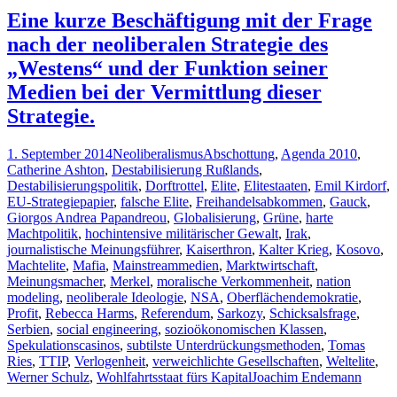
UND
Eine kurze Beschäftigung mit der Frage
NIEDERTR
nach der neoliberalen Strategie des
WIE
SIE
„Westens“ und der Funktion seiner
NICHT
Medien bei der Vermittlung dieser
IM
BUCHE
Strategie.
STEHEN.
_
1. September 2014
Neoliberalismus
Abschottung
,
Agenda 2010
,
Teil
Catherine Ashton
,
Destabilisierung Rußlands
,
I:
Destabilisierungspolitik
,
Dorftrottel
,
Elite
,
Elitestaaten
,
Emil Kirdorf
,
DIE
EU-Strategiepapier
,
falsche Elite
,
Freihandelsabkommen
,
Gauck
,
POLITIK
Giorgos Andrea Papandreou
,
Globalisierung
,
Grüne
,
harte
BÜRGERL
Machtpolitik
,
hochintensive militärischer Gewalt
,
Irak
,
NICHTVE
journalistische Meinungsführer
,
Kaiserthron
,
Kalter Krieg
,
Kosovo
,
Machtelite
,
Mafia
,
Mainstreammedien
,
Marktwirtschaft
,
Meinungsmacher
,
Merkel
,
moralische Verkommenheit
,
nation
modeling
,
neoliberale Ideologie
,
NSA
,
Oberflächendemokratie
,
Profit
,
Rebecca Harms
,
Referendum
,
Sarkozy
,
Schicksalsfrage
,
Serbien
,
social engineering
,
sozioökonomischen Klassen
,
Spekulationscasinos
,
subtilste Unterdrückungsmethoden
,
Tomas
Ries
,
TTIP
,
Verlogenheit
,
verweichlichte Gesellschaften
,
Weltelite
,
Werner Schulz
,
Wohlfahrtsstaat fürs Kapital
Joachim Endemann