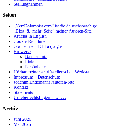
Stellungnahmen
Seiten
„NetzKolumnist.com“ ist die deutschsprachige
„Blog_&_mehr_Seite“ meiner Autoren-Site
Articles in English
Cookie-Richtlinie
G a l e r i e _ E f f a ç a g e
Hinweise
Datenschutz
Links
Persönliches
Hörbar meiner schriftstellerischen Werkstatt
Impressum _ Datenschutz
Joachim Endemanns Autoren-Site
Kontakt
Statements
Urheberrechtsfragen usw. . . .
Archiv
Juni 2026
Mai 2026