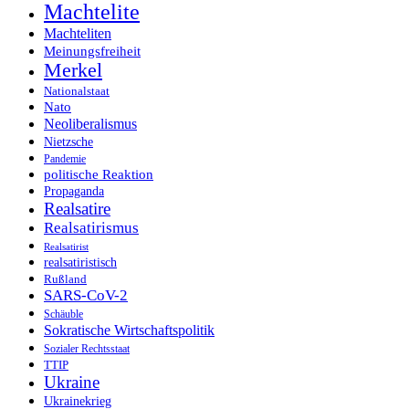
Machtelite
Machteliten
Meinungsfreiheit
Merkel
Nationalstaat
Nato
Neoliberalismus
Nietzsche
Pandemie
politische Reaktion
Propaganda
Realsatire
Realsatirismus
Realsatirist
realsatiristisch
Rußland
SARS-CoV-2
Schäuble
Sokratische Wirtschaftspolitik
Sozialer Rechtsstaat
TTIP
Ukraine
Ukrainekrieg