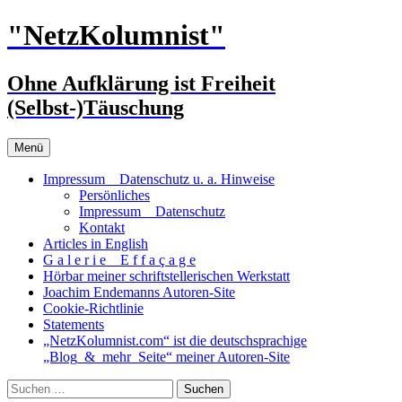
Zum
"NetzKolumnist"
Inhalt
springen
Ohne Aufklärung ist Freiheit
(Selbst-)Täuschung
Menü
Impressum _ Datenschutz u. a. Hinweise
Persönliches
Impressum _ Datenschutz
Kontakt
Articles in English
G a l e r i e _ E f f a ç a g e
Hörbar meiner schriftstellerischen Werkstatt
Joachim Endemanns Autoren-Site
Cookie-Richtlinie
Statements
„NetzKolumnist.com“ ist die deutschsprachige
„Blog_&_mehr_Seite“ meiner Autoren-Site
Suchen