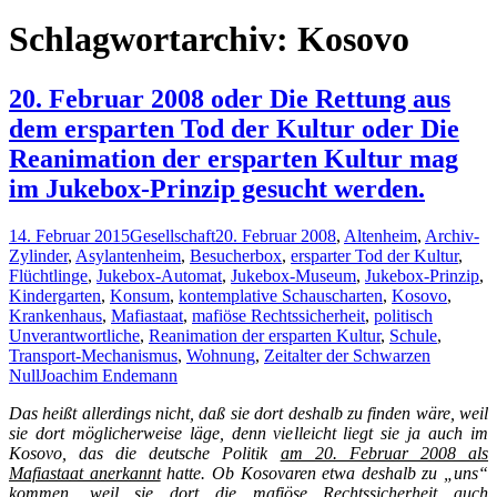
nach:
Schlagwortarchiv: Kosovo
20. Februar 2008 oder Die Rettung aus
dem ersparten Tod der Kultur oder Die
Reanimation der ersparten Kultur mag
im Jukebox-Prinzip gesucht werden.
14. Februar 2015
Gesellschaft
20. Februar 2008
,
Altenheim
,
Archiv-
Zylinder
,
Asylantenheim
,
Besucherbox
,
ersparter Tod der Kultur
,
Flüchtlinge
,
Jukebox-Automat
,
Jukebox-Museum
,
Jukebox-Prinzip
,
Kindergarten
,
Konsum
,
kontemplative Schauscharten
,
Kosovo
,
Krankenhaus
,
Mafiastaat
,
mafiöse Rechtssicherheit
,
politisch
Unverantwortliche
,
Reanimation der ersparten Kultur
,
Schule
,
Transport-Mechanismus
,
Wohnung
,
Zeitalter der Schwarzen
Null
Joachim Endemann
Das heißt allerdings nicht, daß sie dort deshalb zu finden wäre, weil
sie dort möglicherweise läge, denn vielleicht liegt sie ja auch im
Kosovo, das die deutsche
Politik
am 20. Februar 2008 als
Mafiastaat anerkannt
hatte. Ob Kosovaren
etwa deshalb zu „uns“
kommen, weil sie dort die mafiöse Rechtssicherheit auch