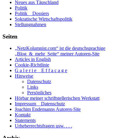
Neues aus Täuschland
Politik
Politik _ Dossiers
Sokratische Wirtschaftspolitik
Stellungnahmen
Seiten
„NetzKolumnist.com“ ist die deutschsprachige
„Blog_&_mehr_Seite“ meiner Autoren-Site
Articles in English
Cookie-Richtlinie
G a l e r i e _ E f f a ç a g e
Hinweise
Datenschutz
Links
Persönliches
Hörbar meiner schriftstellerischen Werkstatt
Impressum _ Datenschutz
Joachim Endemanns Autoren-Site
Kontakt
Statements
Urheberrechtsfragen usw. . . .
Archiv