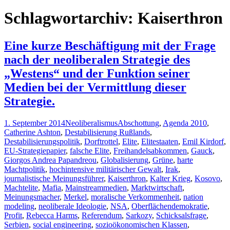
nach:
Schlagwortarchiv: Kaiserthron
Eine kurze Beschäftigung mit der Frage
nach der neoliberalen Strategie des
„Westens“ und der Funktion seiner
Medien bei der Vermittlung dieser
Strategie.
1. September 2014
Neoliberalismus
Abschottung
,
Agenda 2010
,
Catherine Ashton
,
Destabilisierung Rußlands
,
Destabilisierungspolitik
,
Dorftrottel
,
Elite
,
Elitestaaten
,
Emil Kirdorf
,
EU-Strategiepapier
,
falsche Elite
,
Freihandelsabkommen
,
Gauck
,
Giorgos Andrea Papandreou
,
Globalisierung
,
Grüne
,
harte
Machtpolitik
,
hochintensive militärischer Gewalt
,
Irak
,
journalistische Meinungsführer
,
Kaiserthron
,
Kalter Krieg
,
Kosovo
,
Machtelite
,
Mafia
,
Mainstreammedien
,
Marktwirtschaft
,
Meinungsmacher
,
Merkel
,
moralische Verkommenheit
,
nation
modeling
,
neoliberale Ideologie
,
NSA
,
Oberflächendemokratie
,
Profit
,
Rebecca Harms
,
Referendum
,
Sarkozy
,
Schicksalsfrage
,
Serbien
,
social engineering
,
sozioökonomischen Klassen
,