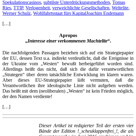
Spekulationscasinos
,
subtilste Unterdrückungsmethoden
,
Tomas
Ries
,
TTIP
,
Verlogenheit
,
verweichlichte Gesellschaften
,
Weltelite
,
Werner Schulz
,
Wohlfahrtsstaat fürs Kapital
Joachim Endemann
[…]
Apropos
„
Interesse einer verkommenen Machtelite
“.
Die nachfolgenden Passagen beziehen sich auf ein Strategiepapier
der EU, dessen Text u.a. indirekt verdeutlicht, daß die Ereignisse in
der Ukraine vom „Westen“ bewußt herbeigeführt worden sind.
Allerdings heißt das nicht, daß sich die dafür verantwortlichen
„Strategen“ über deren tatsächliche Entwicklung im klaren waren.
Aber dieses EU-Strategiepapier läßt vermuten, daß die
Verantwortlichen ihre ideologische Linie nicht aufgeben werden.
Das heißt mit dem (neoliberalen) „Westen“ ist kein Frieden möglich,
der den Namen verdiente!
[…]
Dieser Artikel ist redigierter Teil der ersten vier
Bände der Edition !_scheuklappenfrei_!, die als