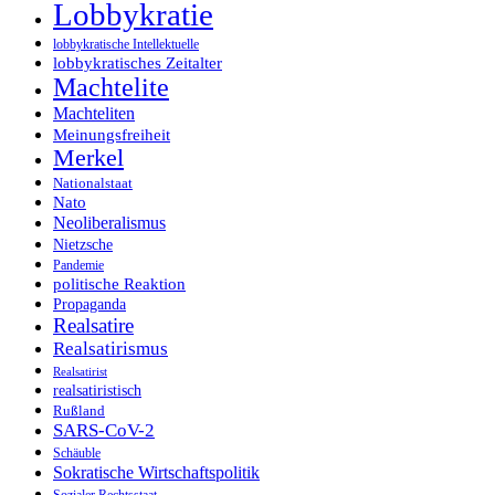
Lobbykratie
lobbykratische Intellektuelle
lobbykratisches Zeitalter
Machtelite
Machteliten
Meinungsfreiheit
Merkel
Nationalstaat
Nato
Neoliberalismus
Nietzsche
Pandemie
politische Reaktion
Propaganda
Realsatire
Realsatirismus
Realsatirist
realsatiristisch
Rußland
SARS-CoV-2
Schäuble
Sokratische Wirtschaftspolitik
Sozialer Rechtsstaat