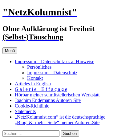
Zum
"NetzKolumnist"
Inhalt
springen
Ohne Aufklärung ist Freiheit
(Selbst-)Täuschung
Menü
Impressum _ Datenschutz u. a. Hinweise
Persönliches
Impressum _ Datenschutz
Kontakt
Articles in English
G a l e r i e _ E f f a ç a g e
Hörbar meiner schriftstellerischen Werkstatt
Joachim Endemanns Autoren-Site
Cookie-Richtlinie
Statements
„NetzKolumnist.com“ ist die deutschsprachige
„Blog_&_mehr_Seite“ meiner Autoren-Site
Suchen