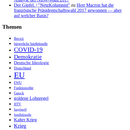
Der Gipfel. | "NetzKolumnist"
zu
Herr Macron hat die
französische Präsidentschaftswahl 2017 gewonnen — aber
auf welcher Basis?
Themen
Brexit
bürgerliche Intellektuelle
COVID-19
Demokratie
Deutsche Ideologie
Deutschland
EU
EWU
Funktionselite
Gauck
goldene Lohnregel
HTV
Impfstoff
Intellektuelle
Kalter Krieg
Krieg