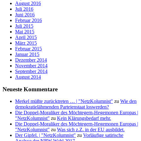
August 2016
Juli 2016
Juni 2016
Februar 2016
Juli 2015
Mai 2015
April 2015
März 2015
Februar 2015
Januar 2015
Dezember 2014
November 2014
September 2014
August 2014
Neueste Kommentare
Merkel müßte zurücktreten … | "NetzKolumnist"
zu
Wie den
demokratielähmenden Parteienstaat loswerden?
Die Doppel-Moraliker des Möchtegern-Hegemonen Europas |
"NetzKolumnist"
zu
Kein Klärungsbedarf mehr.
Die Doppel-Moraliker des Möchtegern-Hegemonen Europas |
"NetzKolumnist"
zu
Was sich z.Z. in der EU ausbildet.
Der Gipfel. | "NetzKolumnist"
zu
Vorläufige satirische
Analyse der NRW-Wahl 2017