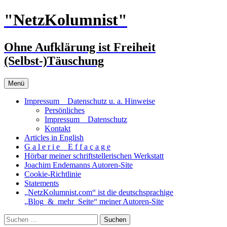
Zum
"NetzKolumnist"
Inhalt
springen
Ohne Aufklärung ist Freiheit
(Selbst-)Täuschung
Menü
Impressum _ Datenschutz u. a. Hinweise
Persönliches
Impressum _ Datenschutz
Kontakt
Articles in English
G a l e r i e _ E f f a ç a g e
Hörbar meiner schriftstellerischen Werkstatt
Joachim Endemanns Autoren-Site
Cookie-Richtlinie
Statements
„NetzKolumnist.com“ ist die deutschsprachige
„Blog_&_mehr_Seite“ meiner Autoren-Site
Suchen