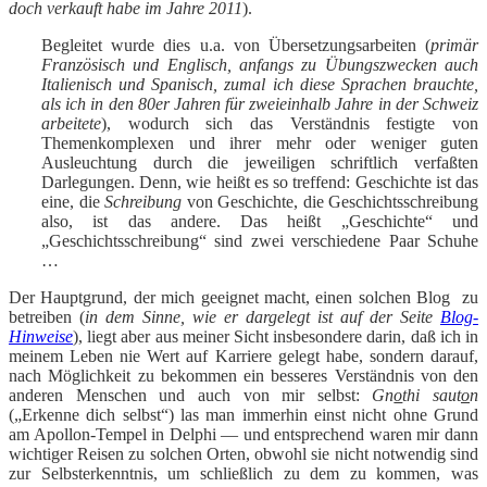
doch verkauft habe im Jahre 2011
).
Begleitet wurde dies u.a. von Übersetzungsarbeiten (
primär
Französisch und Englisch, anfangs zu Übungszwecken auch
Italienisch und Spanisch, zumal ich diese Sprachen brauchte,
als ich in den 80er Jahren für zweieinhalb Jahre in der Schweiz
arbeitete
), wodurch sich das Verständnis festigte von
Themenkomplexen und ihrer mehr oder weniger guten
Ausleuchtung durch die jeweiligen schriftlich verfaßten
Darlegungen. Denn, wie heißt es so treffend: Geschichte ist das
eine, die
Schreibung
von Geschichte, die Geschichtsschreibung
also, ist das andere. Das heißt „Geschichte“ und
„Geschichtsschreibung“ sind zwei verschiedene Paar Schuhe
…
Der Hauptgrund, der mich geeignet macht, einen solchen Blog zu
betreiben (
in dem Sinne, wie er dargelegt ist auf der Seite
Blog-
Hinweise
), liegt aber aus meiner Sicht insbesondere darin, daß ich in
meinem Leben nie Wert auf Karriere gelegt habe, sondern darauf,
nach Möglichkeit zu bekommen ein besseres Verständnis von den
anderen Menschen und auch von mir selbst:
Gn
o
thi saut
o
n
(„Erkenne dich selbst“) las man immerhin einst nicht ohne Grund
am Apollon-Tempel in Delphi — und entsprechend waren mir dann
wichtiger Reisen zu solchen Orten, obwohl sie nicht notwendig sind
zur Selbsterkenntnis, um schließlich zu dem zu kommen, was