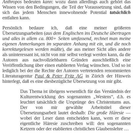
Anthropos
bedeuten
kann
: wozu dann allerdings auch gehört das
Wissen von den Bedingungen, die Teil der Voraussetzung sind, daß
sich das jedem Menschen innewohnende Potential
tatsächlich
entfalten kann.
Persönlich bedaure ich, daß eine meiner größeren
Übersetzungsarbeiten (
aus dem Englischen ins Deutsche übertragen
und alles in allem ca. 800+ Seiten umfassend, rechnet man meine
eigenen Anmerkungen im separaten Anhang mit ein, und die noch
korrekturgelesen werden müßte
), die aus meiner Sicht alles andere
als uninteressant ist, nicht von mir selbst verlegt werden kann, da die
Autoren aus nachvollziehbaren Gründen ausschließlich eine
Veröffentlichung über einen etablierten Verlag wünschen. Und so ist
lediglich bei der die Rechte der Autoren vertretenden renommierten
Literaturagentur
Paul & Peter Fritz AG
in Zürich der Hinweis
hinterlegt, daß es eine diesbezügliche Übersetzung von mir gibt.
Das Thema ist übrigens wesentlich für das Verständnis der
Kulturentwicklung des sogenannten „Westens“, d.h. es
leuchtet tatsächlich die Ursprünge des Christentums aus.
Der von mir gewählte Arbeitstitel dieser
Übersetzungsarbeit lautet deshalb:
Die große Häresie
—
wobei der Leser dann entscheiden kann, wem er diese
eigentliche Häresie zuschreiben will: den sogenannten
Ketzern oder der etablierten christlichen Glaubenslehre …