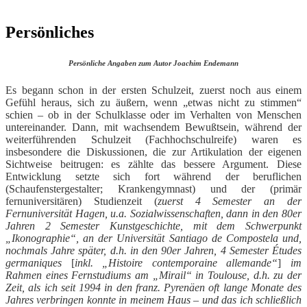
nach:
Persönliches
Persönliche Angaben zum Autor Joachim Endemann
Es begann schon in der ersten Schulzeit, zuerst noch aus einem
Gefühl heraus, sich zu äußern, wenn „etwas nicht zu stimmen“
schien – ob in der Schulklasse oder im Verhalten von Menschen
untereinander. Dann, mit wachsendem Bewußtsein, während der
weiterführenden Schulzeit (Fachhochschulreife) waren es
insbesondere die Diskussionen, die zur Artikulation der eigenen
Sichtweise beitrugen: es zählte das bessere Argument. Diese
Entwicklung setzte sich fort während der beruflichen
(Schaufenstergestalter; Krankengymnast) und der (primär
fernuniversitären) Studienzeit (
zuerst 4 Semester an der
Fernuniversität Hagen, u.a. Sozialwissenschaften, dann in den 80er
Jahren 2 Semester Kunstgeschichte, mit dem Schwerpunkt
„Ikonographie“, an der Universität Santiago de Compostela und,
nochmals Jahre später, d.h. in den 90er Jahren, 4 Semester
Études
germaniques
[
inkl. „Histoire contemporaine allemande“
]
im
Rahmen eines Fernstudiums am „Mirail“ in Toulouse, d.h. zu der
Zeit, als ich seit 1994 in den franz. Pyrenäen oft lange Monate des
Jahres verbringen konnte in meinem Haus – und das ich schließlich