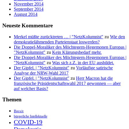
November 2014
September 2014
August 2014
Neueste Kommentare
Merkel müßte zurücktreten … | "NetzKolumnist"
zu
Wie den
demokratielähmenden Parteienstaat loswerden?
Die Doppel-Moraliker des Möchtegern-Hegemonen Europas |
"NetzKolumnist"
zu
Kein Klärungsbedarf mehr.
Die Doppel-Moraliker des Möchtegern-Hegemonen Europas |
"NetzKolumnist"
zu
Was sich z.Z. in der EU ausbildet.
Der Gipfel. | "NetzKolumnist"
zu
Vorläufige satirische
Analyse der NRW-Wahl 2017
Der Gipfel. | "NetzKolumnist"
zu
Herr Macron hat die
französische Präsidentschaftswahl 2017 gewonnen — aber
auf welcher Basis?
Themen
Brexit
bürgerliche Intellektuelle
COVID-19