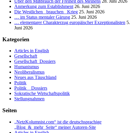
Über den Mißbrauch der Freiheit des Meinens
28. Juni 2026
Anmerkung zum Establishment
26. Juni 2026
Die Westlichen _brauchen_ Krieg
25. Juni 2026
… im Status mentaler Gärung
25. Juni 2026
… elementarer Charakterzug europäischer Exzeptionalisten
5.
Juni 2026
Kategorien
Articles in English
Gesellschaft
Gesellschaft_Dossiers
Humanismus
Neoliberalismus
Neues aus Täuschland
Politik
Politik _ Dossiers
Sokratische Wirtschaftspolitik
Stellungnahmen
Seiten
„NetzKolumnist.com“ ist die deutschsprachige
„Blog_&_mehr_Seite“ meiner Autoren-Site
Articles in English