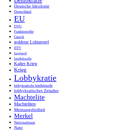
Demokratie
Deutsche Ideologie
Deutschland
EU
EWU
Funktionselite
Gauck
goldene Lohnregel
HTV
Impfstoff
Intellektuelle
Kalter Krieg
Krieg
Lobbykratie
lobbykratische Intellektuelle
lobbykratisches Zeitalter
Machtelite
Machteliten
Meinungsfreiheit
Merkel
Nationalstaat
Nato