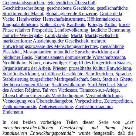
Gegenstandssprachen
,
gelegentlicher Überschuß
,
Geschichtsschreibung
,
geschriebene Geschichte
,
gesellschaftliche
Strukturen der Macht
,
global agierende Konzerne
,
Grotte de la
Vache
,
Handwerker
,
Herrschaftsinstrument
,
Höhlenmalereien
,
Jungpaläolithikum
,
Kalter Krieg
,
Kaufleute
,
Krieger
,
Kultur
,
kurze
Phase relativer Prosperität
,
Landbevölkerung
,
lautliche Benennung
,
lautliche Wiedergabe
,
Lobbykratie
,
Markt
,
Marktgesellschaft
,
marktkonforme Ausrichtung der Gesellschaft
,
mehrere
Entwicklungsprozesse des Menschengeschlechtes
,
menschliche
Plastizität
,
Mesopotamien
,
mündliche Sprachentwicklung auf
bildlicher Basis
,
Nationalstaaten dominierende Wirtschaftsmacht
,
Neolithikum
,
Niaux
,
notwendiger Eingriff des bürgerlichen Staates
,
Organisierung der Arbeit
,
Priester
,
prozeßhafte Kultur-Entwicklung
,
Schriftentwicklung
,
schriftlose Geschichte
,
Schriftzeichen
,
Sprache
,
Stabilisierung bürgerlicher Marktgesellschaft
,
Stadt
,
Stadt als Ghetto
der herrschenden Klasse
,
Stadtbevölkerung
,
Stoff-Wechsel
,
Sturz
des Ancien Régime
,
Tal von Vicdessos
,
Tarascon-sur-Ariège
,
Überschuß an Gütern als Marktbedingung
,
Versinnbildlichung
,
Verstetigung von Überschußangebot
,
Vorgeschichte
,
Zeitexpedition
,
Zeitknotenpunkte
,
Zeitreisemaschine
,
Zivilisation
Joachim
Endemann
In den beiden vorherigen Teilen dieser Serie von „d
er
menschengeschlechtlichen Gesellschaft und ihrem falsch
kanalisierten Entwicklungspotential“
wurde festgestellt, daß die