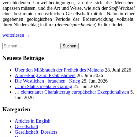
verschiedenen Umweltbedingungen, an die sich die Menschen
anpassen müssen, und die Art und Weise, wie sich der
Stoff-Wechsel
einer bestimmten menschlichen Gesellschaft mit der Natur in einer
gegebenen geologischen Periode der Erdentwicklung vollzieht,
ihren Niederschlag in ihrer (
dementsprechenden
) Kultur findet.
Die
weiterlesen
→
menschengeschlechtliche
Suchen
Gesellschaft
nach:
und
ihr
Neueste Beiträge
falsch
kanalisiertes
Über den Mißbrauch der Freiheit des Meinens
28. Juni 2026
Entwicklungspotential.
Anmerkung zum Establishment
26. Juni 2026
_
Die Westlichen _brauchen_ Krieg
25. Juni 2026
Teil
… im Status mentaler Gärung
25. Juni 2026
III:
… elementarer Charakterzug europäischer Exzeptionalisten
5.
Über
Juni 2026
die
Ursachen
Kategorien
der
nicht
Articles in English
zwangsläufigen
Gesellschaft
Ausbildung
Gesellschaft_Dossiers
klassenbedingter