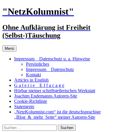
Zum
"NetzKolumnist"
Inhalt
springen
Ohne Aufklärung ist Freiheit
(Selbst-)Täuschung
Menü
Impressum _ Datenschutz u. a. Hinweise
Persönliches
Impressum _ Datenschutz
Kontakt
Articles in English
G a l e r i e _ E f f a ç a g e
Hörbar meiner schriftstellerischen Werkstatt
Joachim Endemanns Autoren-Site
Cookie-Richtlinie
Statements
„NetzKolumnist.com“ ist die deutschsprachige
„Blog_&_mehr_Seite“ meiner Autoren-Site
Suchen