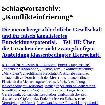
nach:
Schlagwortarchiv:
„Konflikteinfrierung“
Die menschengeschlechtliche Gesellschaft
und ihr falsch kanalisiertes
Entwicklungspotential. _ Teil III: Über
die Ursachen der nicht zwangsläufigen
Ausbildung klassenbedingter Herrschaft.
6. Januar 2015
Gesellschaft_Dossiers
„Entwicklungsweiche“
,
„fruchtbarer Halbmond“
,
„Kerbhölzer“
,
„Konflikteinfrierung“
,
„Marktpreis“
,
„neolithische Revolution“
,
Alphabetisierung
,
anlagebedingte Formbarkeit des Menschen
,
anlagebedingte
Plastizität des Menschengeschlechts
,
Arbeit
,
Ausbildung
klassenbedingter Herrschaft
,
Bedingungen zum Seßhaftwerden
,
bewußt verknapptes Angebot
,
Bilderschrift
,
bürgerliche
Gesellschaft
,
bürgerliche Revolution
,
chalkolithische Zeit
,
destruktiver Gipfelpunkt
,
Ende der letzten Kaltzeit
,
erste
Vorprägung im Uterus
,
falsch kanalisiertes Entwicklungspotential
,