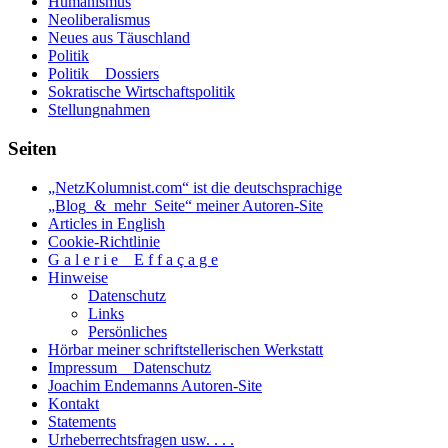
Humanismus
Herrschaft.
Neoliberalismus
Neues aus Täuschland
Politik
Politik _ Dossiers
Sokratische Wirtschaftspolitik
Stellungnahmen
Seiten
„NetzKolumnist.com“ ist die deutschsprachige
„Blog_&_mehr_Seite“ meiner Autoren-Site
Articles in English
Cookie-Richtlinie
G a l e r i e _ E f f a ç a g e
Hinweise
Datenschutz
Links
Persönliches
Hörbar meiner schriftstellerischen Werkstatt
Impressum _ Datenschutz
Joachim Endemanns Autoren-Site
Kontakt
Statements
Urheberrechtsfragen usw. . . .