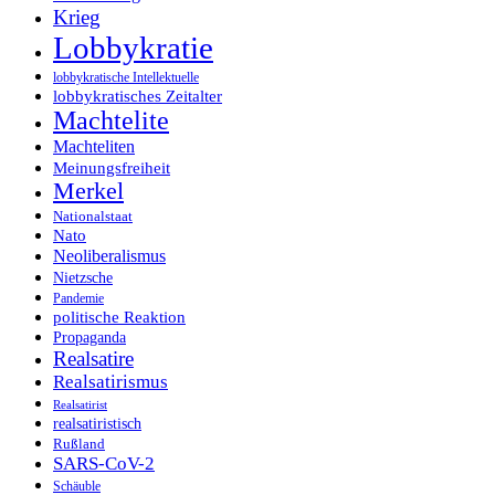
Krieg
Lobbykratie
lobbykratische Intellektuelle
lobbykratisches Zeitalter
Machtelite
Machteliten
Meinungsfreiheit
Merkel
Nationalstaat
Nato
Neoliberalismus
Nietzsche
Pandemie
politische Reaktion
Propaganda
Realsatire
Realsatirismus
Realsatirist
realsatiristisch
Rußland
SARS-CoV-2
Schäuble