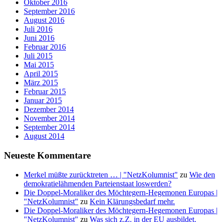
Oktober 2016
September 2016
August 2016
Juli 2016
Juni 2016
Februar 2016
Juli 2015
Mai 2015
April 2015
März 2015
Februar 2015
Januar 2015
Dezember 2014
November 2014
September 2014
August 2014
Neueste Kommentare
Merkel müßte zurücktreten … | "NetzKolumnist"
zu
Wie den
demokratielähmenden Parteienstaat loswerden?
Die Doppel-Moraliker des Möchtegern-Hegemonen Europas |
"NetzKolumnist"
zu
Kein Klärungsbedarf mehr.
Die Doppel-Moraliker des Möchtegern-Hegemonen Europas |
"NetzKolumnist"
zu
Was sich z.Z. in der EU ausbildet.