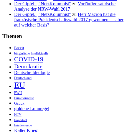
Der Gipfel. | "NetzKolumnist"
zu
Vorläufige satirische
Analyse der NRW-Wahl 2017
Der Gipfel. | "NetzKolumnist"
zu
Herr Macron hat die
französische Präsidentschaftswahl 2017 gewonnen — aber
auf welcher Basis?
Themen
Brexit
bürgerliche Intellektuelle
COVID-19
Demokratie
Deutsche Ideologie
Deutschland
EU
EWU
Funktionselite
Gauck
goldene Lohnregel
HTV
Impfstoff
Intellektuelle
Kalter Krieg