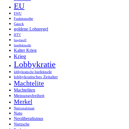
EU
EWU
Funktionselite
Gauck
goldene Lohnregel
HTV
Impfstoff
Intellektuelle
Kalter Krieg
Krieg
Lobbykratie
lobbykratische Intellektuelle
lobbykratisches Zeitalter
Machtelite
Machteliten
Meinungsfreiheit
Merkel
Nationalstaat
Nato
Neoliberalismus
Nietzsche