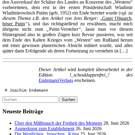
den Ausverkauf der Schätze des Landes an Konzerne des „Westens“
vorbereiteten, dem erst in der ersten Präsidentschaft Wladimir
Wladimirowitsch Putins (geb. 1952) ein Ende bereitet wurde (
vgl. zu
diesem Thema z.B. den Artikel von Jens Berger:
„
Guter Oligarch,
böser Putin
“
), und das richtigstellend zu erwähnen, macht mich
übrigens nicht zum
„
Putin-Versteher
“
, lasse man vor diesem
Hintergrund also in großen Zügen kurz Revue passieren, was seit
dem Ende des Kalten Krieges vom „Westen“ um Rußland herum
mit einer gewissen planerischen Absicht initiiert wurde, und alles
später dann Erfolgende als deren Fortsetzung zu verstehen ist
[…]
Dieser Artikel wird komplett überarbeitet in der
Edition !_scheuklappenfrei_! des
EndemannVerlags
erscheinen.
 © Joachim Endemann
Suchen
nach:
Neueste Beiträge
Über den Mißbrauch der Freiheit des Meinens
28. Juni 2026
Anmerkung zum Establishment
26. Juni 2026
Die Westlichen _brauchen_ Krieg
25. Juni 2026