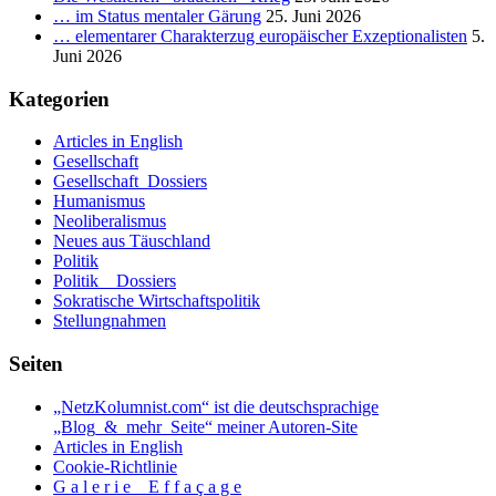
… im Status mentaler Gärung
25. Juni 2026
… elementarer Charakterzug europäischer Exzeptionalisten
5.
Juni 2026
Kategorien
Articles in English
Gesellschaft
Gesellschaft_Dossiers
Humanismus
Neoliberalismus
Neues aus Täuschland
Politik
Politik _ Dossiers
Sokratische Wirtschaftspolitik
Stellungnahmen
Seiten
„NetzKolumnist.com“ ist die deutschsprachige
„Blog_&_mehr_Seite“ meiner Autoren-Site
Articles in English
Cookie-Richtlinie
G a l e r i e _ E f f a ç a g e