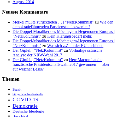
August 2014
Neueste Kommentare
Merkel müßte zurücktreten … | "NetzKolumnist"
zu
Wie den
demokratielähmenden Parteienstaat loswerden?
Die Doppel-Moraliker des Möchtegern-Hegemonen Europas |
"NetzKolumnist"
zu
Kein Klärungsbedarf mehr.
Die Doppel-Moraliker des Möchtegern-Hegemonen Europas |
"NetzKolumnist"
zu
Was sich z.Z. in der EU ausbildet.
Der Gipfel. | "NetzKolumnist"
zu
Vorläufige satirische
Analyse der NRW-Wahl 2017
Der Gipfel. | "NetzKolumnist"
zu
Herr Macron hat die
französische Präsidentschaftswahl 2017 gewonnen — aber
auf welcher Basis?
Themen
Brexit
bürgerliche Intellektuelle
COVID-19
Demokratie
Deutsche Ideologie
Deutschland