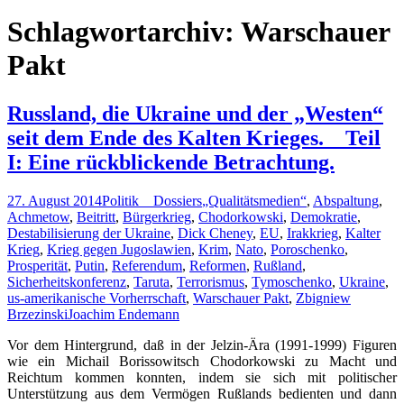
nach:
Schlagwortarchiv: Warschauer
Pakt
Russland, die Ukraine und der „Westen“
seit dem Ende des Kalten Krieges. _ Teil
I: Eine rückblickende Betrachtung.
27. August 2014
Politik _ Dossiers
„Qualitätsmedien“
,
Abspaltung
,
Achmetow
,
Beitritt
,
Bürgerkrieg
,
Chodorkowski
,
Demokratie
,
Destabilisierung der Ukraine
,
Dick Cheney
,
EU
,
Irakkrieg
,
Kalter
Krieg
,
Krieg gegen Jugoslawien
,
Krim
,
Nato
,
Poroschenko
,
Prosperität
,
Putin
,
Referendum
,
Reformen
,
Rußland
,
Sicherheitskonferenz
,
Taruta
,
Terrorismus
,
Tymoschenko
,
Ukraine
,
us-amerikanische Vorherrschaft
,
Warschauer Pakt
,
Zbigniew
Brzezinski
Joachim Endemann
Vor dem Hintergrund, daß in der Jelzin-Ära (1991-1999) Figuren
wie ein Michail Borissowitsch Chodorkowski zu Macht und
Reichtum kommen konnten, indem sie sich mit politischer
Unterstützung aus dem Vermögen Rußlands bedienten und dann