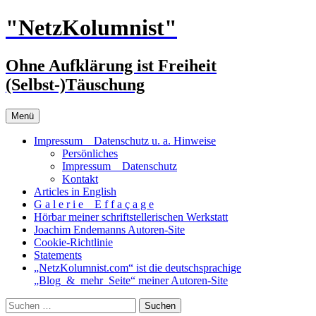
Zum
"NetzKolumnist"
Inhalt
springen
Ohne Aufklärung ist Freiheit
(Selbst-)Täuschung
Menü
Impressum _ Datenschutz u. a. Hinweise
Persönliches
Impressum _ Datenschutz
Kontakt
Articles in English
G a l e r i e _ E f f a ç a g e
Hörbar meiner schriftstellerischen Werkstatt
Joachim Endemanns Autoren-Site
Cookie-Richtlinie
Statements
„NetzKolumnist.com“ ist die deutschsprachige
„Blog_&_mehr_Seite“ meiner Autoren-Site
Suchen