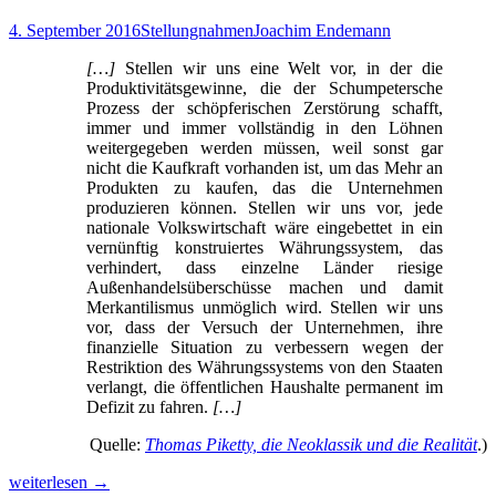
der
“Flüchtlingspolitik“
4. September 2016
Stellungnahmen
Joachim Endemann
erst
seine
[…]
Stellen wir uns eine Welt vor, in der die
eigentliche
Produktivitätsgewinne, die der Schumpetersche
Bedeutung
Prozess der schöpferischen Zerstörung schafft,
bekommt.
immer und immer vollständig in den Löhnen
weitergegeben werden müssen, weil sonst gar
nicht die Kaufkraft vorhanden ist, um das Mehr an
Produkten zu kaufen, das die Unternehmen
produzieren können. Stellen wir uns vor, jede
nationale Volkswirtschaft wäre eingebettet in ein
vernünftig konstruiertes Währungssystem, das
verhindert, dass einzelne Länder riesige
Außenhandelsüberschüsse machen und damit
Merkantilismus unmöglich wird. Stellen wir uns
vor, dass der Versuch der Unternehmen, ihre
finanzielle Situation zu verbessern wegen der
Restriktion des Währungssystems von den Staaten
verlangt, die öffentlichen Haushalte permanent im
Defizit zu fahren.
[…]
Quelle:
Thomas Piketty, die Neoklassik und die Realität
.)
Wer
weiterlesen
→