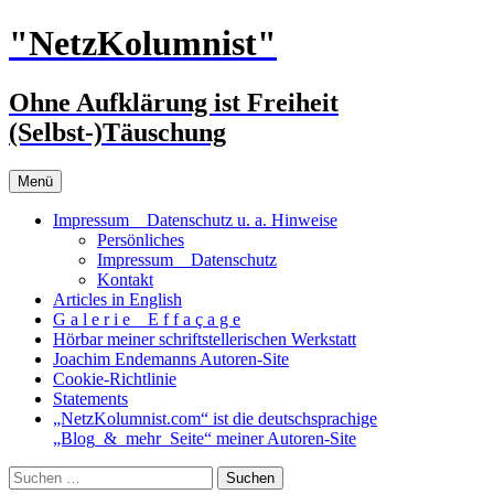
Zum
"NetzKolumnist"
Inhalt
springen
Ohne Aufklärung ist Freiheit
(Selbst-)Täuschung
Menü
Impressum _ Datenschutz u. a. Hinweise
Persönliches
Impressum _ Datenschutz
Kontakt
Articles in English
G a l e r i e _ E f f a ç a g e
Hörbar meiner schriftstellerischen Werkstatt
Joachim Endemanns Autoren-Site
Cookie-Richtlinie
Statements
„NetzKolumnist.com“ ist die deutschsprachige
„Blog_&_mehr_Seite“ meiner Autoren-Site
Suchen