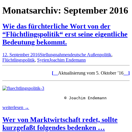
nach:
Monatsarchiv: September 2016
Wie das fürchterliche Wort von der
“Flüchtlingspolitik“ erst seine eigentliche
Bedeutung bekommt.
12. September 2016
Stellungnahmen
deutsche Außenpolitik
,
Flüchtlingspolitik
,
Syrien
Joachim Endemann
[__
Aktualisierung vom 5. Oktober ’16
__]
© Joachim Endemann
Wie
weiterlesen
→
das
fürchterliche
Wer von Marktwirtschaft redet, sollte
Wort
kurzgefaßt folgendes bedenken …
von