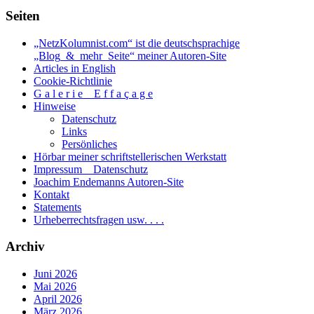
Seiten
„NetzKolumnist.com“ ist die deutschsprachige
„Blog_&_mehr_Seite“ meiner Autoren-Site
Articles in English
Cookie-Richtlinie
G a l e r i e _ E f f a ç a g e
Hinweise
Datenschutz
Links
Persönliches
Hörbar meiner schriftstellerischen Werkstatt
Impressum _ Datenschutz
Joachim Endemanns Autoren-Site
Kontakt
Statements
Urheberrechtsfragen usw. . . .
Archiv
Juni 2026
Mai 2026
April 2026
März 2026