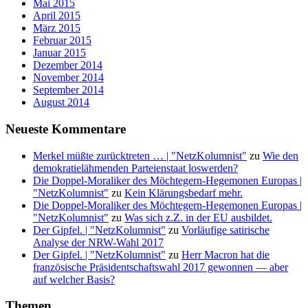
Mai 2015
April 2015
März 2015
Februar 2015
Januar 2015
Dezember 2014
November 2014
September 2014
August 2014
Neueste Kommentare
Merkel müßte zurücktreten … | "NetzKolumnist"
zu
Wie den
demokratielähmenden Parteienstaat loswerden?
Die Doppel-Moraliker des Möchtegern-Hegemonen Europas |
"NetzKolumnist"
zu
Kein Klärungsbedarf mehr.
Die Doppel-Moraliker des Möchtegern-Hegemonen Europas |
"NetzKolumnist"
zu
Was sich z.Z. in der EU ausbildet.
Der Gipfel. | "NetzKolumnist"
zu
Vorläufige satirische
Analyse der NRW-Wahl 2017
Der Gipfel. | "NetzKolumnist"
zu
Herr Macron hat die
französische Präsidentschaftswahl 2017 gewonnen — aber
auf welcher Basis?
Themen