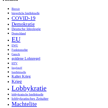
Brexit
bürgerliche Intellektuelle
COVID-19
Demokratie
Deutsche Ideologie
Deutschland
EU
EWU
Funktionselite
Gauck
goldene Lohnregel
HTV
Impfstoff
Intellektuelle
Kalter Krieg
Krieg
Lobbykratie
lobbykratische Intellektuelle
lobbykratisches Zeitalter
Machtelite