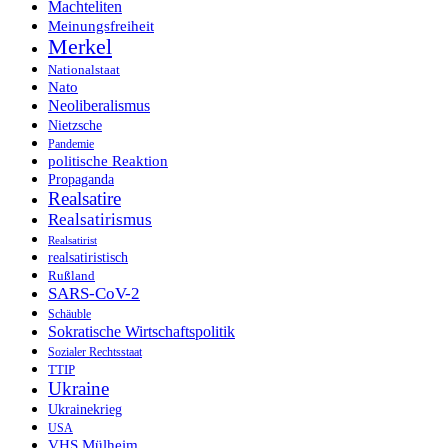
Machteliten
Meinungsfreiheit
Merkel
Nationalstaat
Nato
Neoliberalismus
Nietzsche
Pandemie
politische Reaktion
Propaganda
Realsatire
Realsatirismus
Realsatirist
realsatiristisch
Rußland
SARS-CoV-2
Schäuble
Sokratische Wirtschaftspolitik
Sozialer Rechtsstaat
TTIP
Ukraine
Ukrainekrieg
USA
VHS Mülheim