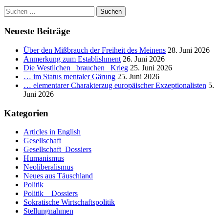
von
Suchen
Marktwirtschaft
nach:
redet,
sollte
Neueste Beiträge
kurzgefaßt
folgendes
Über den Mißbrauch der Freiheit des Meinens
28. Juni 2026
bedenken
Anmerkung zum Establishment
26. Juni 2026
…
Die Westlichen _brauchen_ Krieg
25. Juni 2026
… im Status mentaler Gärung
25. Juni 2026
… elementarer Charakterzug europäischer Exzeptionalisten
5.
Juni 2026
Kategorien
Articles in English
Gesellschaft
Gesellschaft_Dossiers
Humanismus
Neoliberalismus
Neues aus Täuschland
Politik
Politik _ Dossiers
Sokratische Wirtschaftspolitik
Stellungnahmen