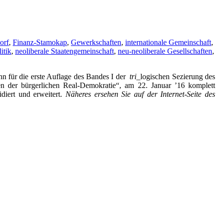
orf
,
Finanz-Stamokap
,
Gewerkschaften
,
internationale Gemeinschaft
,
itik
,
neoliberale Staatengemeinschaft
,
neu-neoliberale Gesellschaften
,
ann für die erste Auflage des Bandes I der
tri
_logischen Sezierung des
n der bürgerlichen Real-Demokratie“, am 22. Januar ’16 komplett
diert und erweitert.
Näheres ersehen Sie auf der
Internet-Seite des