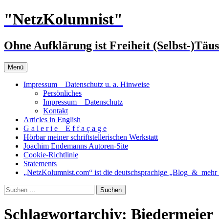
Zum
"NetzKolumnist"
Inhalt
springen
Ohne Aufklärung ist Freiheit (Selbst-)Täu
Menü
Impressum _ Datenschutz u. a. Hinweise
Persönliches
Impressum _ Datenschutz
Kontakt
Articles in English
G a l e r i e _ E f f a ç a g e
Hörbar meiner schriftstellerischen Werkstatt
Joachim Endemanns Autoren-Site
Cookie-Richtlinie
Statements
„NetzKolumnist.com“ ist die deutschsprachige „Blog_&_mehr_
Suchen
nach:
Schlagwortarchiv: Biedermeier