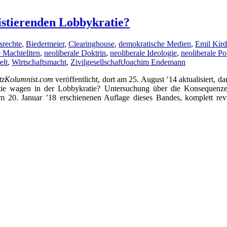
istierenden Lobbykratie?
srechte
,
Biedermeier
,
Clearinghouse
,
demokratische Medien
,
Emil Kird
e Machteliten
,
neoliberale Doktrin
,
neoliberale Ideologie
,
neoliberale Pol
lt
,
Wirtschaftsmacht
,
Zivilgesellschaft
Joachim Endemann
tzKolumnist.com
veröffentlicht, dort am 25. August ’14 aktualisiert, d
tie wagen in der Lobbykratie? Untersuchung über die Konsequenze
m 20. Januar ’18 erschienenen Auflage dieses Bandes, komplett revi