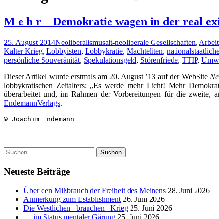
M e h r _ Demokratie wagen in der real ex
25. August 2014
Neoliberalismus
alt-neoliberale Gesellschaften
,
Arbeit
Kalter Krieg
,
Lobbyisten
,
Lobbykratie
,
Machteliten
,
nationalstaatlich
persönliche Souveränität
,
Spekulationsgeld
,
Störenfriede
,
TTIP
,
Umwe
Dieser Artikel wurde erstmals am 20. August ’13 auf der WebSite
Ne
lobbykratischen Zeitalters: „Es werde mehr Licht! Mehr Demokra
überarbeitet und, im Rahmen der Vorbereitungen für die zweite, a
EndemannVerlags
.
© Joachim Endemann
Suchen
nach:
Neueste Beiträge
Über den Mißbrauch der Freiheit des Meinens
28. Juni 2026
Anmerkung zum Establishment
26. Juni 2026
Die Westlichen _brauchen_ Krieg
25. Juni 2026
… im Status mentaler Gärung
25. Juni 2026