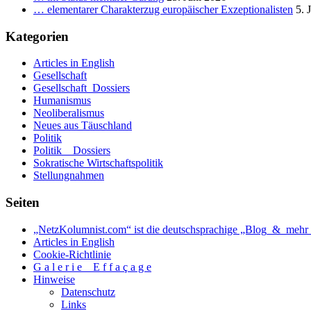
… elementarer Charakterzug europäischer Exzeptionalisten
5. 
Kategorien
Articles in English
Gesellschaft
Gesellschaft_Dossiers
Humanismus
Neoliberalismus
Neues aus Täuschland
Politik
Politik _ Dossiers
Sokratische Wirtschaftspolitik
Stellungnahmen
Seiten
„NetzKolumnist.com“ ist die deutschsprachige „Blog_&_mehr_
Articles in English
Cookie-Richtlinie
G a l e r i e _ E f f a ç a g e
Hinweise
Datenschutz
Links