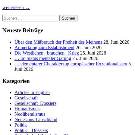
20.
weiterlesen
→
Februar
Suchen
2008
nach:
oder
Die
Neueste Beiträge
Rettung
aus
Über den Mißbrauch der Freiheit des Meinens
28. Juni 2026
dem
Anmerkung zum Establishment
26. Juni 2026
ersparten
Die Westlichen _brauchen_ Krieg
25. Juni 2026
Tod
… im Status mentaler Gärung
25. Juni 2026
der
… elementarer Charakterzug europäischer Exzeptionalisten
5.
Kultur
Juni 2026
oder
Die
Kategorien
Reanimation
der
Articles in English
ersparten
Gesellschaft
Kultur
Gesellschaft_Dossiers
mag
Humanismus
im
Neoliberalismus
Jukebox-
Neues aus Täuschland
Prinzip
Politik
gesucht
Politik _ Dossiers
werden.