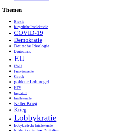
Themen
Brexit
bürgerliche Intellektuelle
COVID-19
Demokratie
Deutsche Ideologie
Deutschland
EU
EWU
Funktionselite
Gauck
goldene Lohnregel
HTV
Impfstoff
Intellektuelle
Kalter Krieg
Krieg
Lobbykratie
lobbykratische Intellektuelle
lobbykratisches Zeitalter