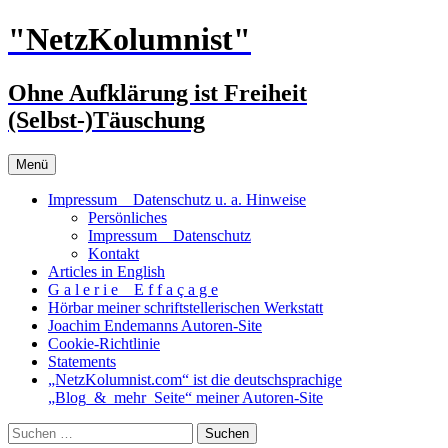
Zum
"NetzKolumnist"
Inhalt
springen
Ohne Aufklärung ist Freiheit
(Selbst-)Täuschung
Menü
Impressum _ Datenschutz u. a. Hinweise
Persönliches
Impressum _ Datenschutz
Kontakt
Articles in English
G a l e r i e _ E f f a ç a g e
Hörbar meiner schriftstellerischen Werkstatt
Joachim Endemanns Autoren-Site
Cookie-Richtlinie
Statements
„NetzKolumnist.com“ ist die deutschsprachige
„Blog_&_mehr_Seite“ meiner Autoren-Site
Suchen