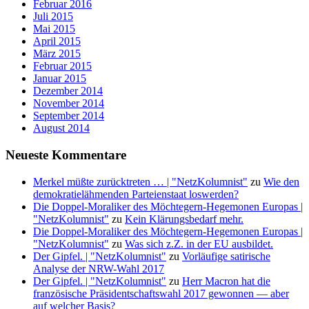
Februar 2016
Juli 2015
Mai 2015
April 2015
März 2015
Februar 2015
Januar 2015
Dezember 2014
November 2014
September 2014
August 2014
Neueste Kommentare
Merkel müßte zurücktreten … | "NetzKolumnist"
zu
Wie den
demokratielähmenden Parteienstaat loswerden?
Die Doppel-Moraliker des Möchtegern-Hegemonen Europas |
"NetzKolumnist"
zu
Kein Klärungsbedarf mehr.
Die Doppel-Moraliker des Möchtegern-Hegemonen Europas |
"NetzKolumnist"
zu
Was sich z.Z. in der EU ausbildet.
Der Gipfel. | "NetzKolumnist"
zu
Vorläufige satirische
Analyse der NRW-Wahl 2017
Der Gipfel. | "NetzKolumnist"
zu
Herr Macron hat die
französische Präsidentschaftswahl 2017 gewonnen — aber
auf welcher Basis?