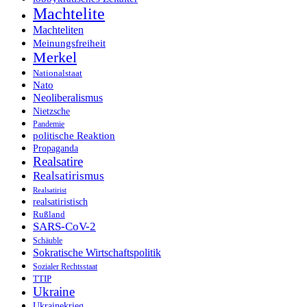
Machtelite
Machteliten
Meinungsfreiheit
Merkel
Nationalstaat
Nato
Neoliberalismus
Nietzsche
Pandemie
politische Reaktion
Propaganda
Realsatire
Realsatirismus
Realsatirist
realsatiristisch
Rußland
SARS-CoV-2
Schäuble
Sokratische Wirtschaftspolitik
Sozialer Rechtsstaat
TTIP
Ukraine
Ukrainekrieg