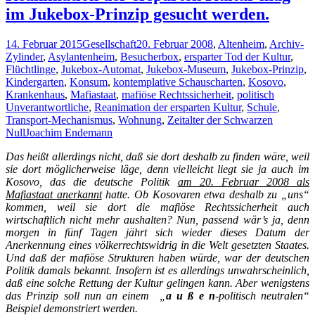
im Jukebox-Prinzip gesucht werden.
14. Februar 2015
Gesellschaft
20. Februar 2008
,
Altenheim
,
Archiv-
Zylinder
,
Asylantenheim
,
Besucherbox
,
ersparter Tod der Kultur
,
Flüchtlinge
,
Jukebox-Automat
,
Jukebox-Museum
,
Jukebox-Prinzip
,
Kindergarten
,
Konsum
,
kontemplative Schauscharten
,
Kosovo
,
Krankenhaus
,
Mafiastaat
,
mafiöse Rechtssicherheit
,
politisch
Unverantwortliche
,
Reanimation der ersparten Kultur
,
Schule
,
Transport-Mechanismus
,
Wohnung
,
Zeitalter der Schwarzen
Null
Joachim Endemann
Das heißt allerdings nicht, daß sie dort deshalb zu finden wäre, weil
sie dort möglicherweise läge, denn vielleicht liegt sie ja auch im
Kosovo, das die deutsche
Politik
am 20. Februar 2008 als
Mafiastaat anerkannt
hatte. Ob Kosovaren
etwa deshalb zu „uns“
kommen, weil sie dort die mafiöse Rechtssicherheit auch
wirtschaftlich nicht mehr aushalten? Nun, passend wär’s ja, denn
morgen in fünf Tagen jährt sich wieder dieses Datum der
Anerkennung eines völkerrechtswidrig in die Welt gesetzten Staates.
Und daß der mafiöse Strukturen haben würde, war der deutschen
Politik damals bekannt. Insofern ist es allerdings unwahrscheinlich,
daß eine solche Rettung der Kultur gelingen kann. Aber wenigstens
das Prinzip soll nun an einem „
a u ß e n
-politisch neutralen“
Beispiel
demonstriert werden.