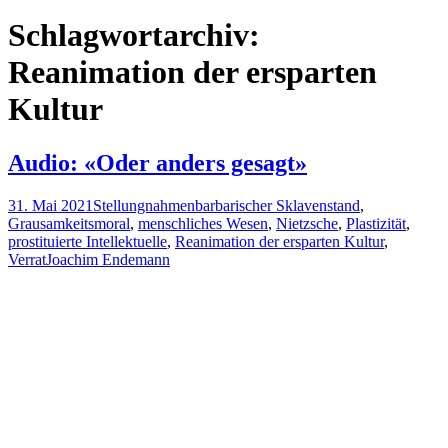
nach:
Schlagwortarchiv:
Reanimation der ersparten
Kultur
Audio: «Oder anders gesagt»
31. Mai 2021
Stellungnahmen
barbarischer Sklavenstand
,
Grausamkeitsmoral
,
menschliches Wesen
,
Nietzsche
,
Plastizität
,
prostituierte Intellektuelle
,
Reanimation der ersparten Kultur
,
Verrat
Joachim Endemann