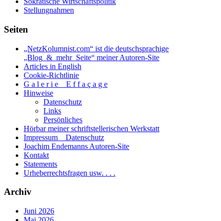
Sokratische Wirtschaftspolitik
Stellungnahmen
Seiten
„NetzKolumnist.com“ ist die deutschsprachige
„Blog_&_mehr_Seite“ meiner Autoren-Site
Articles in English
Cookie-Richtlinie
G a l e r i e _ E f f a ç a g e
Hinweise
Datenschutz
Links
Persönliches
Hörbar meiner schriftstellerischen Werkstatt
Impressum _ Datenschutz
Joachim Endemanns Autoren-Site
Kontakt
Statements
Urheberrechtsfragen usw. . . .
Archiv
Juni 2026
Mai 2026