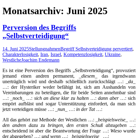
nach:
Monatsarchiv: Juni 2025
Perversion des Begriffs
„Selbstverteidigung“
14. Juni 2025
Stellungnahmen
Begriff Selbstverteidigung pervertiert
,
Charakterlosigkeit
,
Iran
,
Israel
,
Kompetenzlosigkeit
,
Ukraine
,
Westliche
Joachim Endemann
Es ist eine Perversion des Begriffs „Selbstverteidigung“, provoziert
jemand einen andren permanent, _
diesem
_ das irgendwann
unerträglich wird und deshalb schließlich zurückschlägt …: _
da
_
…: der Hysteriker weder befähigt ist, sich am Aushandeln von
Vereinbarungen zu beteiligen, die für beide Seiten annehmbar sind
…: _
noch
_ …:
sich an diese klar zu halten
…:
dann aber
…: sich
empört aufbläst und sogar Unterstützung einfordert, da man sich
jetzt verteidigen müsse …: _
nun
_ …:
in der Tat
…:
All das gehört zur Methode der Westlichen …: _
beispielsweise
_ …:
den andren dazu zu bringen, den ersten Schuß abzugeben
…:
entscheidend ist aber die Beantwortung der Frage …:
Wieso
wurde
der abgegeben? …:
und wenn
…: _
beispielsweise_
…: