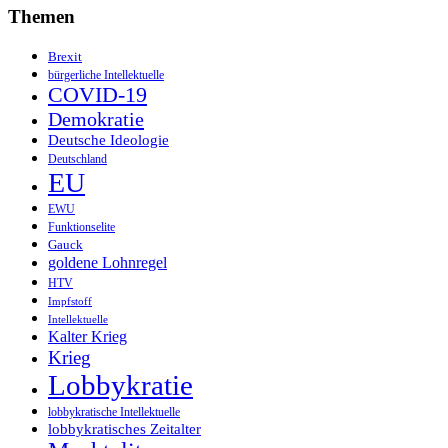
Themen
Brexit
bürgerliche Intellektuelle
COVID-19
Demokratie
Deutsche Ideologie
Deutschland
EU
EWU
Funktionselite
Gauck
goldene Lohnregel
HTV
Impfstoff
Intellektuelle
Kalter Krieg
Krieg
Lobbykratie
lobbykratische Intellektuelle
lobbykratisches Zeitalter