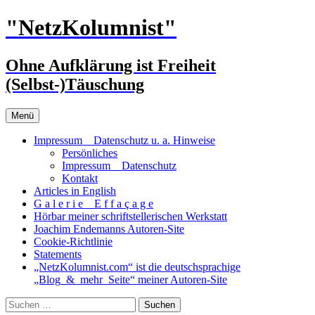
Zum
"NetzKolumnist"
Inhalt
springen
Ohne Aufklärung ist Freiheit
(Selbst-)Täuschung
Menü
Impressum _ Datenschutz u. a. Hinweise
Persönliches
Impressum _ Datenschutz
Kontakt
Articles in English
G a l e r i e _ E f f a ç a g e
Hörbar meiner schriftstellerischen Werkstatt
Joachim Endemanns Autoren-Site
Cookie-Richtlinie
Statements
„NetzKolumnist.com“ ist die deutschsprachige
„Blog_&_mehr_Seite“ meiner Autoren-Site
Suchen