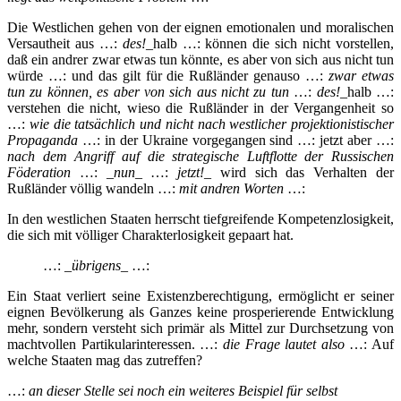
Die Westlichen gehen von der eignen emotionalen und moralischen
Versautheit aus …:
des!
_halb …: können die sich nicht vorstellen,
daß ein andrer zwar etwas tun könnte, es aber von sich aus nicht tun
würde …: und das gilt für die Rußländer genauso …:
zwar etwas
tun zu können, es aber von sich aus nicht zu tun
…:
des!
_halb …:
verstehen die nicht, wieso die Rußländer in der Vergangenheit so
…:
wie die tatsächlich und nicht nach westlicher projektionistischer
Propaganda
…: in der Ukraine vorgegangen sind …: jetzt aber …:
nach dem Angriff auf die strategische Luftflotte der Russischen
Föderation
…: _
nun
_ …:
jetzt!
_ wird sich das Verhalten der
Rußländer völlig wandeln …:
mit andren Worten
…:
In den westlichen Staaten herrscht tiefgreifende Kompetenzlosigkeit,
die sich mit völliger Charakterlosigkeit gepaart hat.
…: _
übrigens
_ …:
Ein Staat verliert seine Existenzberechtigung, ermöglicht er seiner
eignen Bevölkerung als Ganzes keine prosperierende Entwicklung
mehr, sondern versteht sich primär als Mittel zur Durchsetzung von
machtvollen Partikularinteressen. …:
die Frage lautet also
…: Auf
welche Staaten mag das zutreffen?
…:
an dieser Stelle sei noch ein weiteres Beispiel
für selbst