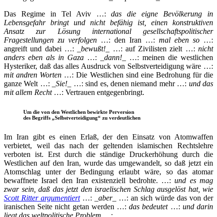
Das Regime in Tel Aviv …:
das die eigne Bevölkerung in
Lebensgefahr bringt und nicht befähig ist, einen konstruktiven
Ansatz zur Lösung international gesellschaftspolitischer
Fragestellungen zu verfolgen
…: den Iran …:
mal eben so
…:
angreift und dabei …: _
bewußt!
_ …: auf Zivilisten zielt …:
nicht
anders eben als in Gaza
…: _
dann!
_ …: meinen die westlichen
Hysteriker, daß das alles Ausdruck von Selbstverteidigung wäre …:
mit andren Worten
…: Die Westlichen sind eine Bedrohung für die
ganze Welt …: _
Sie!
_ …: sind es, denen niemand mehr …:
und das
mit allem Recht
…: Vertrauen entgegenbringt.
Um die von den Westlichen bewirkte Perversion
des Begriffs „Selbstverteidigung“ zu verdeutlichen
Im Iran gibt es einen Erlaß, der den Einsatz von Atomwaffen
verbietet, weil das nach der geltenden islamischen Rechtslehre
verboten ist. Erst durch die ständige Druckerhöhung durch die
Westlichen auf den Iran, wurde das umgewandelt, so daß jetzt ein
Atomschlag unter der Bedingung erlaubt wäre, so das atomar
bewaffnete Israel den Iran existenziell bedrohte. …:
und es mag
zwar sein, daß das jetzt den israelischen Schlag ausgelöst hat, wie
Scott Ritter argumentiert
…: _
aber
_ …: an sich würde das von der
iranischen Seite nicht getan werden …:
das bedeutet
…:
und darin
liegt das weltpolitische Problem
…: