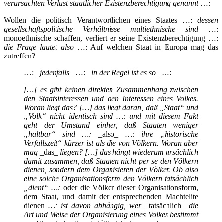
verursachten Verlust staatlicher Existenzberechtigung genannt
…:
Wollen die politisch Verantwortlichen eines Staates …:
dessen
gesellschaftspolitische Verhältnisse multiethnische sind
…:
monoethnische schaffen, verliert er seine Existenzberechtigung …:
die Frage lautet also
…: Auf welchen Staat in Europa mag das
zutreffen?
…: _
jedenfalls
_ …: _
in der Regel ist es so
_ …:
[…] es gibt keinen direkten Zusammenhang zwischen
den Staatsinteressen und den Interessen eines Volkes.
Woran liegt das? […] das liegt daran, daß „Staat“ und
„Volk“ nicht identisch sind …: und mit diesem Fakt
geht der Umstand einher, daß Staaten weniger
„haltbar“ sind …:
_also_
…: ihre „historische
Verfallszeit“ kürzer ist als die von Völkern. Woran aber
mag
_das_
liegen? […] das hängt wiederum ursächlich
damit zusammen, daß Staaten nicht per se den Völkern
dienen, sondern dem Organisieren der Völker. Ob also
eine solche Organisationsform den Völkern tatsächlich
„dient“ …:
oder die Völker dieser Organisationsform,
dem Staat, und damit der entsprechenden Machtelite
dienen
…: ist davon abhängig, wer
_tatsächlich_
die
Art und Weise der Organisierung eines Volkes bestimmt