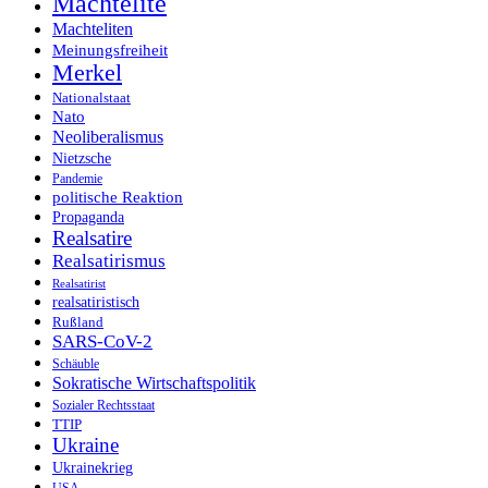
Machtelite
Machteliten
Meinungsfreiheit
Merkel
Nationalstaat
Nato
Neoliberalismus
Nietzsche
Pandemie
politische Reaktion
Propaganda
Realsatire
Realsatirismus
Realsatirist
realsatiristisch
Rußland
SARS-CoV-2
Schäuble
Sokratische Wirtschaftspolitik
Sozialer Rechtsstaat
TTIP
Ukraine
Ukrainekrieg