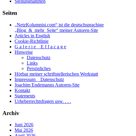
Stellungnahmen
Seiten
„NetzKolumnist.com“ ist die deutschsprachige
„Blog_&_mehr_Seite“ meiner Autoren-Site
Articles in English
Cookie-Richtlinie
G a l e r i e _ E f f a ç a g e
Hinweise
Datenschutz
Links
Persönliches
Hörbar meiner schriftstellerischen Werkstatt
Impressum _ Datenschutz
Joachim Endemanns Autoren-Site
Kontakt
Statements
Urheberrechtsfragen usw. . . .
Archiv
Juni 2026
Mai 2026
April 2026