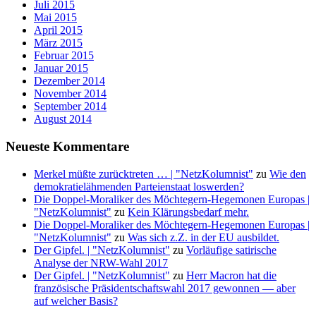
Juli 2015
Mai 2015
April 2015
März 2015
Februar 2015
Januar 2015
Dezember 2014
November 2014
September 2014
August 2014
Neueste Kommentare
Merkel müßte zurücktreten … | "NetzKolumnist"
zu
Wie den
demokratielähmenden Parteienstaat loswerden?
Die Doppel-Moraliker des Möchtegern-Hegemonen Europas |
"NetzKolumnist"
zu
Kein Klärungsbedarf mehr.
Die Doppel-Moraliker des Möchtegern-Hegemonen Europas |
"NetzKolumnist"
zu
Was sich z.Z. in der EU ausbildet.
Der Gipfel. | "NetzKolumnist"
zu
Vorläufige satirische
Analyse der NRW-Wahl 2017
Der Gipfel. | "NetzKolumnist"
zu
Herr Macron hat die
französische Präsidentschaftswahl 2017 gewonnen — aber
auf welcher Basis?