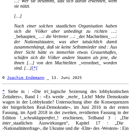
…: Wer sie bestimmt, läßt sich daran erkennen, wem
sie nützt.
[…]
Nach einer solchen staatlichen Organisation haben
sich die Völker aber unbedingt zu richten …:
_behaupten_
…: die Vertreter …:
_der Machteliten_
…:
der Nationalstaaten, was aber tatsächlich damit
zusammenhängt, daß sie keine Selbstmörder sind : Aus
ihrer Sicht hätte es immerhin etwas Grauenhaftes,
schüfen sich die Völker andere Staaten als jene, die
ihnen […] von den Machteliten
_verordnet_
worden
sind. […]
[*]
© 
Joachim Endemann
 _ 13. Juni 2025
*
Siehe in : «Die
tri
_logische Sezierung des lobbykratischen
Zeitalters», Band I : «Es werde _
mehr
_ Licht! Mehr Demokratie
wagen in der Lobbykratie? Untersuchung über die Konsequenzen
der bürgerlichen Real-Demokratie», im Juni 2016 in der ersten
Fassung, im April 2018 in der zweiten, revidierten Fassung in der
Edition !_
scheuklappenfrei
_! erschienen, Teilband 3 : „Die
inter_
staatlichen Auswirkungen“, Kapitel 17 : „Die
›Nationalitätenfrage‹, die Ukraine und die ›Elite‹ des ›Westens‹ : Ein