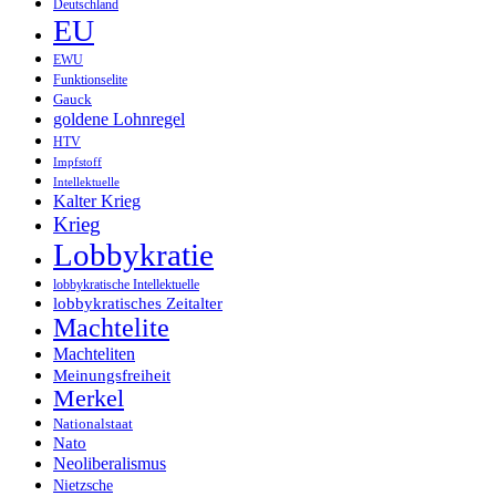
Deutschland
EU
EWU
Funktionselite
Gauck
goldene Lohnregel
HTV
Impfstoff
Intellektuelle
Kalter Krieg
Krieg
Lobbykratie
lobbykratische Intellektuelle
lobbykratisches Zeitalter
Machtelite
Machteliten
Meinungsfreiheit
Merkel
Nationalstaat
Nato
Neoliberalismus
Nietzsche