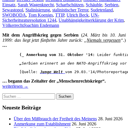
Einsatz
,
Sarah Wagenknecht
,
Scharfschützen
,
Schäuble
,
Serbien
,
Sewastopol
,
Stalinisierung
,
stalinistischer Terror
,
Sudetenland
,
SWOBODA
,
Tom Koenigs
,
TTIP
,
Ulrich Beck
,
UN-
Sicherheitsratsresolution 1244
,
Unabhängigkeitserklärung der Krim
,
Völkerrecht
Joachim Endemann
Mit dem Angriffskrieg gegen Serbien
(
24. März bis 10. Juni
1999: das liegt jetzt fünfzehn Jahre zurück: „
Niemals vergessen
“.
)
…
(_ Anmerkung vom 31. Oktober '14:
 Leider
 funkti
„
Serbien erinnert an den NATO-Angriffskrieg vor
[Quelle: 
Junge Welt
vom
 29.03.'14/Photoreportag
VON
… begann das Zeitalter der „Menschenrechtskriege“.
HEUCHELE
weiterlesen
→
HINTERHÄ
Suchen
UND
nach:
NIEDERTR
WIE
Neueste Beiträge
SIE
NICHT
Über den Mißbrauch der Freiheit des Meinens
28. Juni 2026
IM
Anmerkung zum Establishment
26. Juni 2026
BUCHE