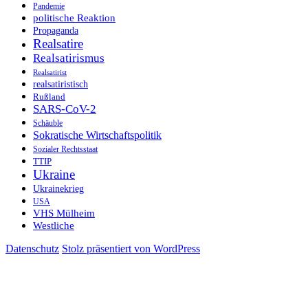
Pandemie
politische Reaktion
Propaganda
Realsatire
Realsatirismus
Realsatirist
realsatiristisch
Rußland
SARS-CoV-2
Schäuble
Sokratische Wirtschaftspolitik
Sozialer Rechtsstaat
TTIP
Ukraine
Ukrainekrieg
USA
VHS Mülheim
Westliche
Datenschutz
Stolz präsentiert von WordPress