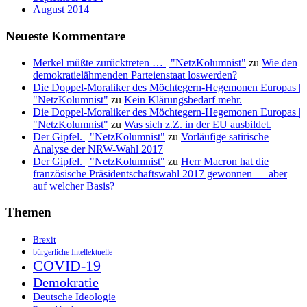
August 2014
Neueste Kommentare
Merkel müßte zurücktreten … | "NetzKolumnist"
zu
Wie den
demokratielähmenden Parteienstaat loswerden?
Die Doppel-Moraliker des Möchtegern-Hegemonen Europas |
"NetzKolumnist"
zu
Kein Klärungsbedarf mehr.
Die Doppel-Moraliker des Möchtegern-Hegemonen Europas |
"NetzKolumnist"
zu
Was sich z.Z. in der EU ausbildet.
Der Gipfel. | "NetzKolumnist"
zu
Vorläufige satirische
Analyse der NRW-Wahl 2017
Der Gipfel. | "NetzKolumnist"
zu
Herr Macron hat die
französische Präsidentschaftswahl 2017 gewonnen — aber
auf welcher Basis?
Themen
Brexit
bürgerliche Intellektuelle
COVID-19
Demokratie
Deutsche Ideologie