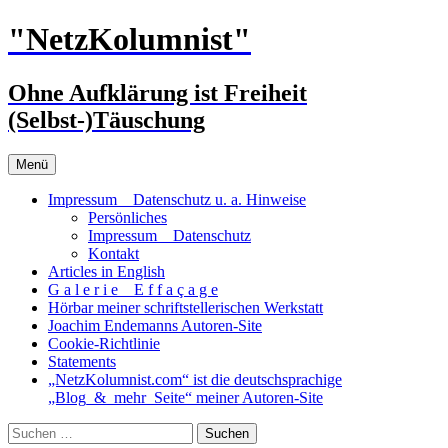
Zum
"NetzKolumnist"
Inhalt
springen
Ohne Aufklärung ist Freiheit
(Selbst-)Täuschung
Menü
Impressum _ Datenschutz u. a. Hinweise
Persönliches
Impressum _ Datenschutz
Kontakt
Articles in English
G a l e r i e _ E f f a ç a g e
Hörbar meiner schriftstellerischen Werkstatt
Joachim Endemanns Autoren-Site
Cookie-Richtlinie
Statements
„NetzKolumnist.com“ ist die deutschsprachige
„Blog_&_mehr_Seite“ meiner Autoren-Site
Suchen