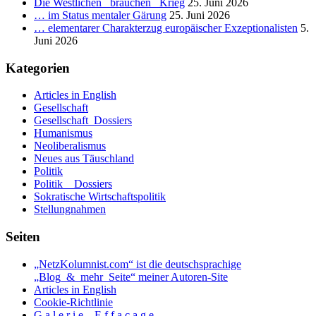
Die Westlichen _brauchen_ Krieg
25. Juni 2026
STEHEN.
… im Status mentaler Gärung
25. Juni 2026
_
… elementarer Charakterzug europäischer Exzeptionalisten
5.
Teil
Juni 2026
I:
DIE
Kategorien
POLITIK
BÜRGERL
Articles in English
NICHTVE
Gesellschaft
Gesellschaft_Dossiers
Humanismus
Neoliberalismus
Neues aus Täuschland
Politik
Politik _ Dossiers
Sokratische Wirtschaftspolitik
Stellungnahmen
Seiten
„NetzKolumnist.com“ ist die deutschsprachige
„Blog_&_mehr_Seite“ meiner Autoren-Site
Articles in English
Cookie-Richtlinie
G a l e r i e _ E f f a ç a g e