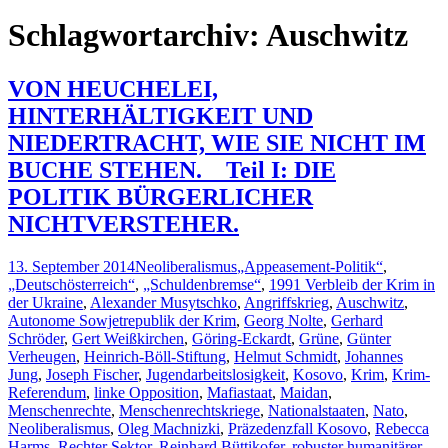
nach:
Schlagwortarchiv: Auschwitz
VON HEUCHELEI,
HINTERHÄLTIGKEIT UND
NIEDERTRACHT, WIE SIE NICHT IM
BUCHE STEHEN. _ Teil I: DIE
POLITIK BÜRGERLICHER
NICHTVERSTEHER.
13. September 2014
Neoliberalismus
„Appeasement-Politik“
,
„Deutschösterreich“
,
„Schuldenbremse“
,
1991 Verbleib der Krim in
der Ukraine
,
Alexander Musytschko
,
Angriffskrieg
,
Auschwitz
,
Autonome Sowjetrepublik der Krim
,
Georg Nolte
,
Gerhard
Schröder
,
Gert Weißkirchen
,
Göring-Eckardt
,
Grüne
,
Günter
Verheugen
,
Heinrich-Böll-Stiftung
,
Helmut Schmidt
,
Johannes
Jung
,
Joseph Fischer
,
Jugendarbeitslosigkeit
,
Kosovo
,
Krim
,
Krim-
Referendum
,
linke Opposition
,
Mafiastaat
,
Maidan
,
Menschenrechte
,
Menschenrechtskriege
,
Nationalstaaten
,
Nato
,
Neoliberalismus
,
Oleg Machnizki
,
Präzedenzfall Kosovo
,
Rebecca
Harms
,
Rechter Sektor
,
Reinhard Büttikofer
,
robuster humanitärer