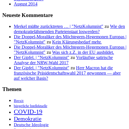
August 2014
Neueste Kommentare
Merkel müßte zurücktreten … | "NetzKolumnist"
zu
Wie den
demokratielähmenden Parteienstaat loswerden?
Die Doppel-Moraliker des Möchtegern-Hegemonen Europas |
"NetzKolumnist"
zu
Kein Klärungsbedarf mehr.
Die Doppel-Moraliker des Möchtegern-Hegemonen Europas |
"NetzKolumnist"
zu
Was sich z.Z. in der EU ausbildet.
Der Gipfel. | "NetzKolumnist"
zu
Vorläufige satirische
Analyse der NRW-Wahl 2017
Der Gipfel. | "NetzKolumnist"
zu
Herr Macron hat die
französische Präsidentschaftswahl 2017 gewonnen — aber
auf welcher Basis?
Themen
Brexit
bürgerliche Intellektuelle
COVID-19
Demokratie
Deutsche Ideologie