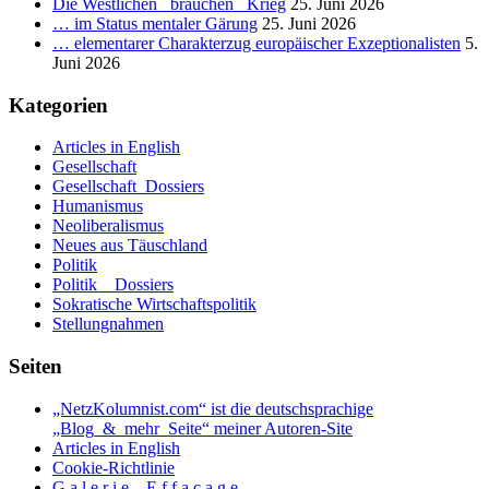
Die Westlichen _brauchen_ Krieg
25. Juni 2026
STEHEN.
… im Status mentaler Gärung
25. Juni 2026
_
… elementarer Charakterzug europäischer Exzeptionalisten
5.
Teil
Juni 2026
I:
DIE
Kategorien
POLITIK
BÜRGERL
Articles in English
NICHTVE
Gesellschaft
Gesellschaft_Dossiers
Humanismus
Neoliberalismus
Neues aus Täuschland
Politik
Politik _ Dossiers
Sokratische Wirtschaftspolitik
Stellungnahmen
Seiten
„NetzKolumnist.com“ ist die deutschsprachige
„Blog_&_mehr_Seite“ meiner Autoren-Site
Articles in English
Cookie-Richtlinie
G a l e r i e _ E f f a ç a g e