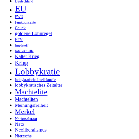
Deutschland
EU
EWU
Funktionselite
Gauck
goldene Lohnregel
HTV
Impfstoff
Intellektuelle
Kalter Krieg
Krieg
Lobbykratie
lobbykratische Intellektuelle
lobbykratisches Zeitalter
Machtelite
Machteliten
Meinungsfreiheit
Merkel
Nationalstaat
Nato
Neoliberalismus
Nietzsche