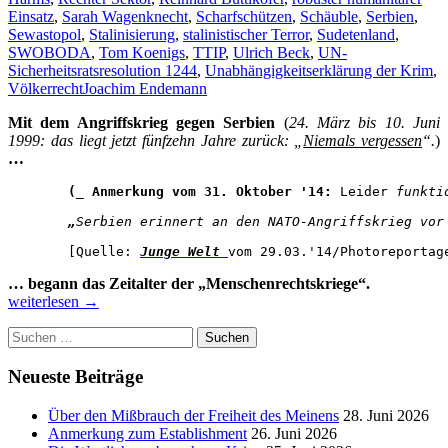
Einsatz
,
Sarah Wagenknecht
,
Scharfschützen
,
Schäuble
,
Serbien
,
Sewastopol
,
Stalinisierung
,
stalinistischer Terror
,
Sudetenland
,
SWOBODA
,
Tom Koenigs
,
TTIP
,
Ulrich Beck
,
UN-
Sicherheitsratsresolution 1244
,
Unabhängigkeitserklärung der Krim
,
Völkerrecht
Joachim Endemann
Mit dem Angriffskrieg gegen Serbien
(
24. März bis 10. Juni
1999: das liegt jetzt fünfzehn Jahre zurück: „
Niemals vergessen
“.
)
…
(_ Anmerkung vom 31. Oktober '14:
 Leider
 funkti
„
Serbien erinnert an den NATO-Angriffskrieg vor
[Quelle: 
Junge Welt
vom
 29.03.'14/Photoreportag
VON
… begann das Zeitalter der „Menschenrechtskriege“.
HEUCHELE
weiterlesen
→
HINTERHÄ
Suchen
UND
nach:
NIEDERTR
WIE
Neueste Beiträge
SIE
NICHT
Über den Mißbrauch der Freiheit des Meinens
28. Juni 2026
IM
Anmerkung zum Establishment
26. Juni 2026
BUCHE