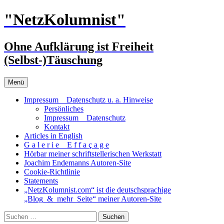
Zum
"NetzKolumnist"
Inhalt
springen
Ohne Aufklärung ist Freiheit
(Selbst-)Täuschung
Menü
Impressum _ Datenschutz u. a. Hinweise
Persönliches
Impressum _ Datenschutz
Kontakt
Articles in English
G a l e r i e _ E f f a ç a g e
Hörbar meiner schriftstellerischen Werkstatt
Joachim Endemanns Autoren-Site
Cookie-Richtlinie
Statements
„NetzKolumnist.com“ ist die deutschsprachige
„Blog_&_mehr_Seite“ meiner Autoren-Site
Suchen