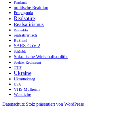
Pandemie
politische Reaktion
Propaganda
Realsatire
Realsatirismus
Realsatirist
realsatiristisch
Rußland
SARS-CoV-2
Schäuble
Sokratische Wirtschaftspolitik
Sozialer Rechtsstaat
TTIP
Ukraine
Ukrainekrieg
USA
VHS Mülheim
Westliche
Datenschutz
Stolz präsentiert von WordPress