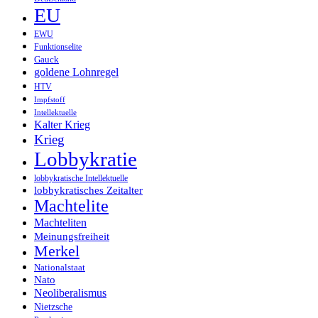
EU
EWU
Funktionselite
Gauck
goldene Lohnregel
HTV
Impfstoff
Intellektuelle
Kalter Krieg
Krieg
Lobbykratie
lobbykratische Intellektuelle
lobbykratisches Zeitalter
Machtelite
Machteliten
Meinungsfreiheit
Merkel
Nationalstaat
Nato
Neoliberalismus
Nietzsche