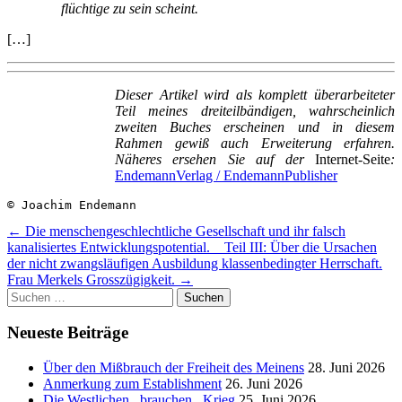
flüchtige zu sein scheint.
[…]
Dieser Artikel wird als komplett überarbeiteter
Teil meines dreiteilbändigen, wahrscheinlich
zweiten Buches erscheinen und in diesem
Rahmen gewiß auch Erweiterung erfahren.
Näheres ersehen Sie auf der
Internet-Seite
:
EndemannVerlag / EndemannPublisher
© Joachim Endemann
Beitragsnavigation
←
Die menschengeschlechtliche Gesellschaft und ihr falsch
kanalisiertes Entwicklungspotential. _ Teil III: Über die Ursachen
der nicht zwangsläufigen Ausbildung klassenbedingter Herrschaft.
Frau Merkels Grosszügigkeit.
→
Suchen
nach:
Neueste Beiträge
Über den Mißbrauch der Freiheit des Meinens
28. Juni 2026
Anmerkung zum Establishment
26. Juni 2026
Die Westlichen _brauchen_ Krieg
25. Juni 2026