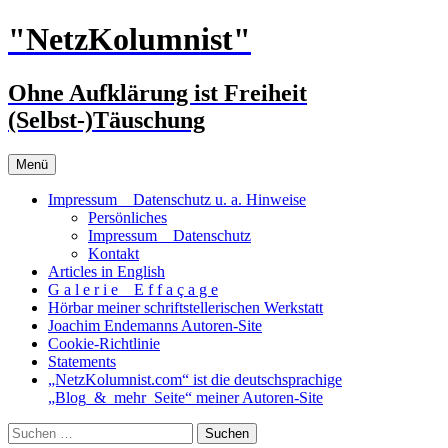
Zum
"NetzKolumnist"
Inhalt
springen
Ohne Aufklärung ist Freiheit
(Selbst-)Täuschung
Menü
Impressum _ Datenschutz u. a. Hinweise
Persönliches
Impressum _ Datenschutz
Kontakt
Articles in English
G a l e r i e _ E f f a ç a g e
Hörbar meiner schriftstellerischen Werkstatt
Joachim Endemanns Autoren-Site
Cookie-Richtlinie
Statements
„NetzKolumnist.com“ ist die deutschsprachige
„Blog_&_mehr_Seite“ meiner Autoren-Site
Suchen