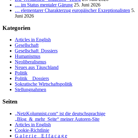
… im Status mentaler Gärung
25. Juni 2026
… elementarer Charakterzug europäischer Exzeptionalisten
5.
Juni 2026
Kategorien
Articles in English
Gesellschaft
Gesellschaft_Dossiers
Humanismus
Neoliberalismus
Neues aus Täuschland
Politik
Politik _ Dossiers
Sokratische Wirtschaftspolitik
Stellungnahmen
Seiten
„NetzKolumnist.com“ ist die deutschsprachige
„Blog_&_mehr_Seite“ meiner Autoren-Site
Articles in English
Cookie-Richtlinie
G a l e r i e _ E f f a ç a g e