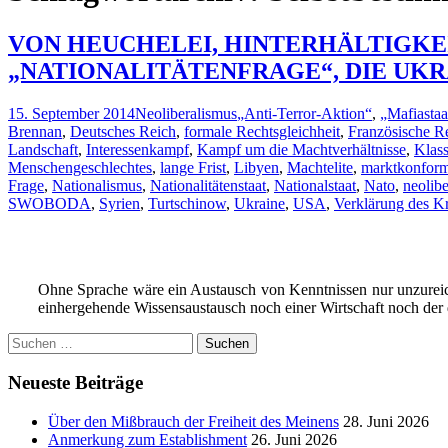
VON HEUCHELEI, HINTERHÄLTIGKEIT 
„NATIONALITÄTENFRAGE“, DIE UKRA
15. September 2014
Neoliberalismus
„Anti-Terror-Aktion“
,
„Mafiasta
Brennan
,
Deutsches Reich
,
formale Rechtsgleichheit
,
Französische R
Landschaft
,
Interessenkampf
,
Kampf um die Machtverhältnisse
,
Klas
Menschengeschlechtes
,
lange Frist
,
Libyen
,
Machtelite
,
marktkonform
Frage
,
Nationalismus
,
Nationalitätenstaat
,
Nationalstaat
,
Nato
,
neolib
SWOBODA
,
Syrien
,
Turtschinow
,
Ukraine
,
USA
,
Verklärung des K
Ohne Sprache wäre ein Austausch von Kenntnissen nur unzure
einhergehende Wissensaustausch noch einer Wirtschaft noch der
Suchen
nach:
Neueste Beiträge
Über den Mißbrauch der Freiheit des Meinens
28. Juni 2026
Anmerkung zum Establishment
26. Juni 2026