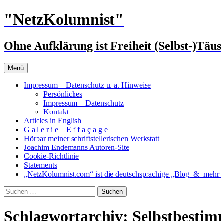
Zum
"NetzKolumnist"
Inhalt
springen
Ohne Aufklärung ist Freiheit (Selbst-)Täu
Menü
Impressum _ Datenschutz u. a. Hinweise
Persönliches
Impressum _ Datenschutz
Kontakt
Articles in English
G a l e r i e _ E f f a ç a g e
Hörbar meiner schriftstellerischen Werkstatt
Joachim Endemanns Autoren-Site
Cookie-Richtlinie
Statements
„NetzKolumnist.com“ ist die deutschsprachige „Blog_&_mehr_
Suchen
nach:
Schlagwortarchiv: Selbstbestim