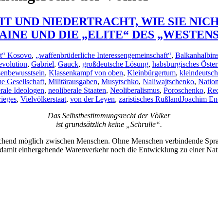
UND NIEDERTRACHT, WIE SIE NICHT I
INE UND DIE „ELITE“ DES „WESTENS
at“ Kosovo
,
„waffenbrüderliche Interessengemeinschaft“
,
Balkanhalbins
evolution
,
Gabriel
,
Gauck
,
großdeutsche Lösung
,
habsburgisches Öste
senbewusstsein
,
Klassenkampf von oben
,
Kleinbürgertum
,
kleindeutsc
e Gesellschaft
,
Militärausgaben
,
Musytschko
,
Naliwajtschenko
,
Natio
erale Ideologen
,
neoliberale Staaten
,
Neoliberalismus
,
Poroschenko
,
Rec
rieges
,
Vielvölkerstaat
,
von der Leyen
,
zaristisches Rußland
Joachim E
Das Selbstbestimmungsrecht der Völker
ist grundsätzlich keine „Schrulle“.
ichend möglich zwischen Menschen. Ohne Menschen verbindende Spra
 damit einhergehende Warenverkehr noch die Entwicklung zu einer Na