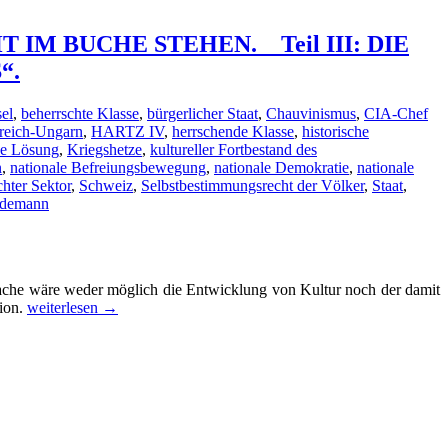
M BUCHE STEHEN. _ Teil III: DIE
“.
el
,
beherrschte Klasse
,
bürgerlicher Staat
,
Chauvinismus
,
CIA-Chef
rreich-Ungarn
,
HARTZ IV
,
herrschende Klasse
,
historische
he Lösung
,
Kriegshetze
,
kultureller Fortbestand des
n
,
nationale Befreiungsbewegung
,
nationale Demokratie
,
nationale
hter Sektor
,
Schweiz
,
Selbstbestimmungsrecht der Völker
,
Staat
,
ndemann
che wäre weder möglich die Entwicklung von Kultur noch der damit
VON
tion.
weiterlesen
→
HEUCHELEI,
HINTERHÄLTIGKEIT
UND
NIEDERTRACHT,
WIE
SIE
NICHT