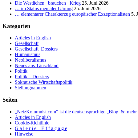
Die Westlichen _brauchen_ Krieg
25. Juni 2026
… im Status mentaler Gärung
25. Juni 2026
… elementarer Charakterzug europäischer Exzeptionalisten
5. 
Kategorien
Articles in English
Gesellschaft
Gesellschaft_Dossiers
Humanismus
Neoliberalismus
Neues aus Täuschland
Politik
Politik _ Dossiers
Sokratische Wirtschaftspolitik
Stellungnahmen
Seiten
„NetzKolumnist.com“ ist die deutschsprachige „Blog_&_mehr_
Articles in English
Cookie-Richtlinie
G a l e r i e _ E f f a ç a g e
Hinweise