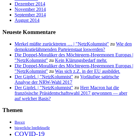
Dezember 2014
November 2014
September 2014
August 2014
Neueste Kommentare
Merkel müßte zurücktreten … | "NetzKolumnist"
zu
Wie den
demokratielähmenden Parteienstaat loswerden?
Die Doppel-Moraliker des Möchtegern-Hegemonen Europas |
"NetzKolumnist"
zu
Kein Klärungsbedarf mehr.
Die Doppel-Moraliker des Möchtegern-Hegemonen Europas |
"NetzKolumnist"
zu
Was sich z.Z. in der EU ausbildet.
Der Gipfel. | "NetzKolumnist"
zu
Vorläufige satirische
Analyse der NRW-Wahl 2017
Der Gipfel. | "NetzKolumnist"
zu
Herr Macron hat die
französische Präsidentschaftswahl 2017 gewonnen — aber
auf welcher Basis?
Themen
Brexit
bürgerliche Intellektuelle
COVID-19