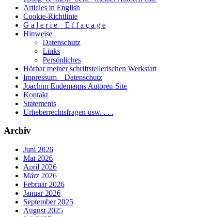
Articles in English
Cookie-Richtlinie
G a l e r i e _ E f f a ç a g e
Hinweise
Datenschutz
Links
Persönliches
Hörbar meiner schriftstellerischen Werkstatt
Impressum _ Datenschutz
Joachim Endemanns Autoren-Site
Kontakt
Statements
Urheberrechtsfragen usw. . . .
Archiv
Juni 2026
Mai 2026
April 2026
März 2026
Februar 2026
Januar 2026
September 2025
August 2025