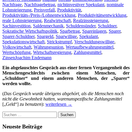
Nachfrage
,
Nachfragebetrag
,
nichtinvestiver Spekulant
,
nominale
Lohnsteigerung
,
Preisverfall
,
Produktivität
,
Produktivitäts-/Preis-/Lohnentwicklung
,
Produktivitätsentwicklung
,
reale Lohnsteigerung
,
Realwirtschaft
,
Realzinssteigerung
,
Sachinvestition
,
Saldenmechanik
,
Schuldensünder
,
Schuldner
,
Sokratische Wirtschaftspolitik
,
Sparbetrag
,
Spareinlagen
,
Sparer
,
Sparer-Schuldner
,
Spargeld
,
Sparwillige
,
Spekulant
,
Spekulationswirtschaft
,
Strickstrumpf
,
Verschuldungswillige
,
Volkswirtschaft
,
Währungsunion
,
Wertaufbewahrungsmittel
,
Wertschöpfung
,
Wirtschaftsregierung
,
Zahlungsmittel
,
Zinsen
Joachim Endemann
Ein abgelauschtes Gespräch aus einer fernen Vergangenheit des
Menschengeschlechts
zwischen einem Menschen, der
„Schuldner“ und einem anderen Menschen, der „Sparer“
werden wollte.
(
Das Gespräch wurde übrigens abgehört, als die Menschen noch
nicht die Gewohnheit hatten, warenunspezifische Zahlungsmittel
Wodurch
[„Geld“]
zu benutzen
):
weiterlesen
→
wird
Suchen
(volkswirtschaftliches)
nach:
Sparen
möglich?
Neueste Beiträge