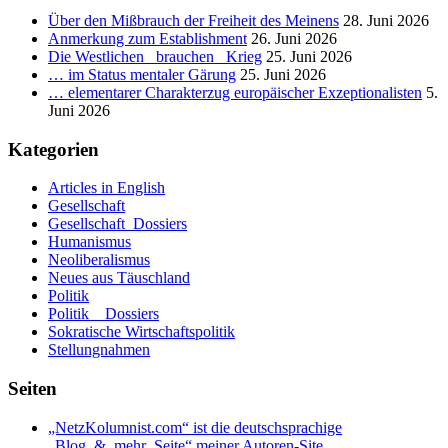
Über den Mißbrauch der Freiheit des Meinens
28. Juni 2026
Anmerkung zum Establishment
26. Juni 2026
Die Westlichen _brauchen_ Krieg
25. Juni 2026
… im Status mentaler Gärung
25. Juni 2026
… elementarer Charakterzug europäischer Exzeptionalisten
5.
Juni 2026
Kategorien
Articles in English
Gesellschaft
Gesellschaft_Dossiers
Humanismus
Neoliberalismus
Neues aus Täuschland
Politik
Politik _ Dossiers
Sokratische Wirtschaftspolitik
Stellungnahmen
Seiten
„NetzKolumnist.com“ ist die deutschsprachige
„Blog_&_mehr_Seite“ meiner Autoren-Site