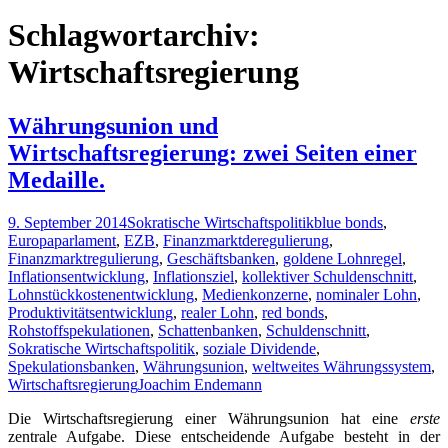
nach:
Schlagwortarchiv:
Wirtschaftsregierung
Währungsunion und
Wirtschaftsregierung: zwei Seiten einer
Medaille.
9. September 2014
Sokratische Wirtschaftspolitik
blue bonds
,
Europaparlament
,
EZB
,
Finanzmarktderegulierung
,
Finanzmarktregulierung
,
Geschäftsbanken
,
goldene Lohnregel
,
Inflationsentwicklung
,
Inflationsziel
,
kollektiver Schuldenschnitt
,
Lohnstückkostenentwicklung
,
Medienkonzerne
,
nominaler Lohn
,
Produktivitätsentwicklung
,
realer Lohn
,
red bonds
,
Rohstoffspekulationen
,
Schattenbanken
,
Schuldenschnitt
,
Sokratische Wirtschaftspolitik
,
soziale Dividende
,
Spekulationsbanken
,
Währungsunion
,
weltweites Währungssystem
,
Wirtschaftsregierung
Joachim Endemann
Die Wirtschaftsregierung einer Währungsunion hat eine
erste
zentrale Aufgabe. Diese entscheidende Aufgabe besteht in der