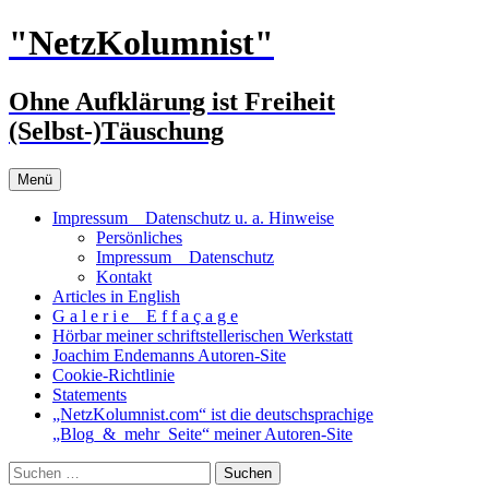
Zum
"NetzKolumnist"
Inhalt
springen
Ohne Aufklärung ist Freiheit
(Selbst-)Täuschung
Menü
Impressum _ Datenschutz u. a. Hinweise
Persönliches
Impressum _ Datenschutz
Kontakt
Articles in English
G a l e r i e _ E f f a ç a g e
Hörbar meiner schriftstellerischen Werkstatt
Joachim Endemanns Autoren-Site
Cookie-Richtlinie
Statements
„NetzKolumnist.com“ ist die deutschsprachige
„Blog_&_mehr_Seite“ meiner Autoren-Site
Suchen