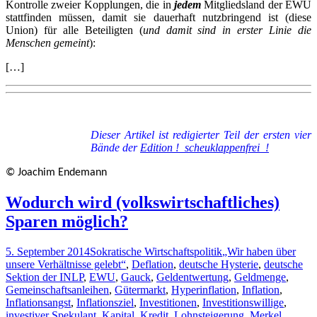
Kontrolle zweier Kopplungen, die in
jedem
Mitgliedsland der EWU
stattfinden müssen, damit sie dauerhaft nutzbringend ist (diese
Union) für alle Beteiligten (
und damit sind in erster Linie die
Menschen gemeint
):
[…]
Dieser Artikel ist redigierter Teil der ersten vier
Bände der
Edition !_scheuklappenfrei_!
© Joachim Endemann
Wodurch wird (volkswirtschaftliches)
Sparen möglich?
5. September 2014
Sokratische Wirtschaftspolitik
„Wir haben über
unsere Verhältnisse gelebt“
,
Deflation
,
deutsche Hysterie
,
deutsche
Sektion der INLP
,
EWU
,
Gauck
,
Geldentwertung
,
Geldmenge
,
Gemeinschaftsanleihen
,
Gütermarkt
,
Hyperinflation
,
Inflation
,
Inflationsangst
,
Inflationsziel
,
Investitionen
,
Investitionswillige
,
investiver Spekulant
,
Kapital
,
Kredit
,
Lohnsteigerung
,
Merkel
,