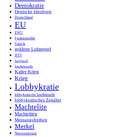
Demokratie
Deutsche Ideologie
Deutschland
EU
EWU
Funktionselite
Gauck
goldene Lohnregel
HTV
Impfstoff
Intellektuelle
Kalter Krieg
Krieg
Lobbykratie
lobbykratische Intellektuelle
lobbykratisches Zeitalter
Machtelite
Machteliten
Meinungsfreiheit
Merkel
Nationalstaat