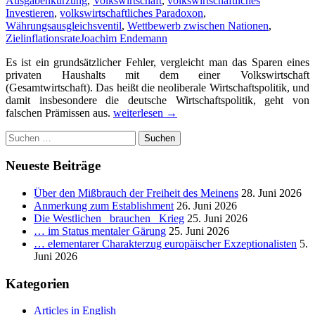
Ausgabenkürzung
,
Volkswirtschaft
,
volkswirtschaftliches
Investieren
,
volkswirtschaftliches Paradoxon
,
Währungsausgleichsventil
,
Wettbewerb zwischen Nationen
,
Zielinflationsrate
Joachim Endemann
Es ist ein grundsätzlicher Fehler, vergleicht man das Sparen eines
privaten Haushalts mit dem einer Volkswirtschaft
(Gesamtwirtschaft). Das heißt die neoliberale Wirtschaftspolitik, und
damit insbesondere die deutsche Wirtschaftspolitik, geht von
Ein
falschen Prämissen aus.
weiterlesen
→
privater
Suchen
Haushalt
nach:
spart,
indem
Neueste Beiträge
er
seine
Über den Mißbrauch der Freiheit des Meinens
28. Juni 2026
Ausgaben
Anmerkung zum Establishment
26. Juni 2026
verringert.
Die Westlichen _brauchen_ Krieg
25. Juni 2026
Gilt
… im Status mentaler Gärung
25. Juni 2026
das
… elementarer Charakterzug europäischer Exzeptionalisten
5.
auch
Juni 2026
für
die
Kategorien
Gesamtwirtschaft
eines
Articles in English
Staates