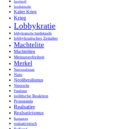
Impfstoff
Intellektuelle
Kalter Krieg
Krieg
Lobbykratie
lobbykratische Intellektuelle
lobbykratisches Zeitalter
Machtelite
Machteliten
Meinungsfreiheit
Merkel
Nationalstaat
Nato
Neoliberalismus
Nietzsche
Pandemie
politische Reaktion
Propaganda
Realsatire
Realsatirismus
Realsatirist
realsatiristisch
Rußland