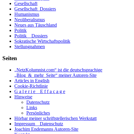
Gesellschaft
oder
Gesellschaft_Dossiers
einer
Humanismus
Staatengemeinschaft?
Neoliberalismus
Neues aus Täuschland
Politik
Politik _ Dossiers
Sokratische Wirtschaftspolitik
Stellungnahmen
Seiten
„NetzKolumnist.com“ ist die deutschsprachige
„Blog_&_mehr_Seite“ meiner Autoren-Site
Articles in English
Cookie-Richtlinie
G a l e r i e _ E f f a ç a g e
Hinweise
Datenschutz
Links
Persönliches
Hörbar meiner schriftstellerischen Werkstatt
Impressum _ Datenschutz
Joachim Endemanns Autoren-Site