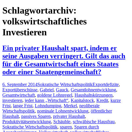
nach:
Schlagwortarchiv:
volkswirtschaftliches
Investieren
Ein privater Haushalt spart, indem er
seine Ausgaben verringert. Gilt das auch
für die Gesamtwirtschaft eines Staates
oder einer Staatengemeinschaft?
6. September 2014
Sokratische Wirtschaftspolitik
Exportdefizite
,
Exportüberschüsse
,
Gabriel
,
Gauck
,
Gesamtlohnentwicklung
,
Gesamtwirtschaft
,
goldene Lohnregel
,
Haushaltskürzungen
,
investieren
,
jeder kann „Wirtschaft“
,
Kapitalstock
,
Kredit
,
kurze
Frist
,
lange Frist
,
Lohndumping
,
Merkel
,
neoliberale
Wirtschaftspolitik
,
nominale Lohnentwicklung
,
öffentlicher
Haushalt
,
passives Sparen
,
privater Haushalt
,
Produktivitätsentwicklung
,
Schäuble
,
schwäbische Hausfrau
,
Sokratische Wirtschaftspolitik
,
sparen
,
Sparen durch