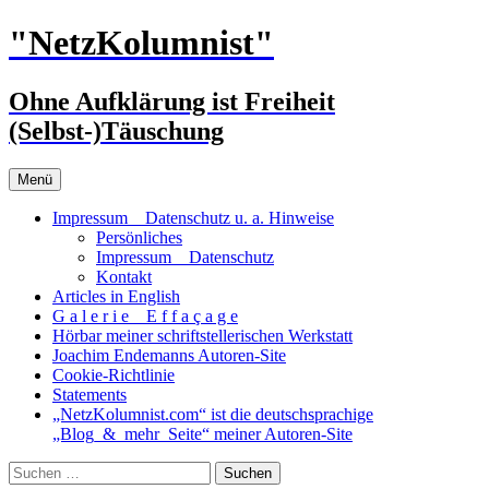
Zum
"NetzKolumnist"
Inhalt
springen
Ohne Aufklärung ist Freiheit
(Selbst-)Täuschung
Menü
Impressum _ Datenschutz u. a. Hinweise
Persönliches
Impressum _ Datenschutz
Kontakt
Articles in English
G a l e r i e _ E f f a ç a g e
Hörbar meiner schriftstellerischen Werkstatt
Joachim Endemanns Autoren-Site
Cookie-Richtlinie
Statements
„NetzKolumnist.com“ ist die deutschsprachige
„Blog_&_mehr_Seite“ meiner Autoren-Site
Suchen