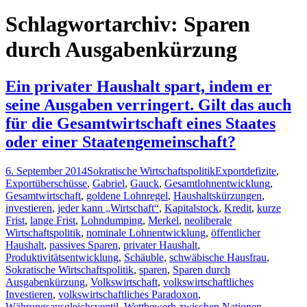
nach:
Schlagwortarchiv: Sparen
durch Ausgabenkürzung
Ein privater Haushalt spart, indem er
seine Ausgaben verringert. Gilt das auch
für die Gesamtwirtschaft eines Staates
oder einer Staatengemeinschaft?
6. September 2014
Sokratische Wirtschaftspolitik
Exportdefizite
,
Exportüberschüsse
,
Gabriel
,
Gauck
,
Gesamtlohnentwicklung
,
Gesamtwirtschaft
,
goldene Lohnregel
,
Haushaltskürzungen
,
investieren
,
jeder kann „Wirtschaft“
,
Kapitalstock
,
Kredit
,
kurze
Frist
,
lange Frist
,
Lohndumping
,
Merkel
,
neoliberale
Wirtschaftspolitik
,
nominale Lohnentwicklung
,
öffentlicher
Haushalt
,
passives Sparen
,
privater Haushalt
,
Produktivitätsentwicklung
,
Schäuble
,
schwäbische Hausfrau
,
Sokratische Wirtschaftspolitik
,
sparen
,
Sparen durch
Ausgabenkürzung
,
Volkswirtschaft
,
volkswirtschaftliches
Investieren
,
volkswirtschaftliches Paradoxon
,
Währungsausgleichsventil
,
Wettbewerb zwischen Nationen
,