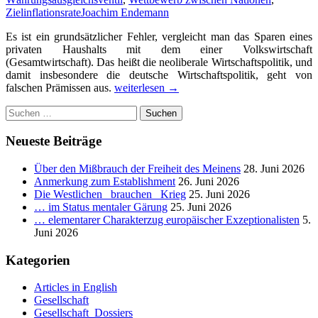
Zielinflationsrate
Joachim Endemann
Es ist ein grundsätzlicher Fehler, vergleicht man das Sparen eines
privaten Haushalts mit dem einer Volkswirtschaft
(Gesamtwirtschaft). Das heißt die neoliberale Wirtschaftspolitik, und
damit insbesondere die deutsche Wirtschaftspolitik, geht von
Ein
falschen Prämissen aus.
weiterlesen
→
privater
Suchen
Haushalt
nach:
spart,
indem
Neueste Beiträge
er
seine
Über den Mißbrauch der Freiheit des Meinens
28. Juni 2026
Ausgaben
Anmerkung zum Establishment
26. Juni 2026
verringert.
Die Westlichen _brauchen_ Krieg
25. Juni 2026
Gilt
… im Status mentaler Gärung
25. Juni 2026
das
… elementarer Charakterzug europäischer Exzeptionalisten
5.
auch
Juni 2026
für
die
Kategorien
Gesamtwirtschaft
eines
Articles in English
Staates
Gesellschaft
oder
Gesellschaft_Dossiers
einer