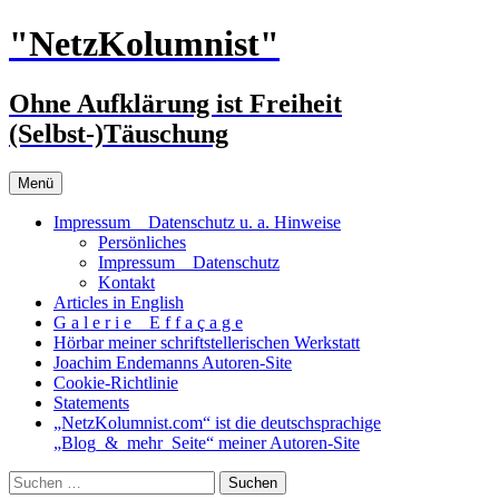
Zum
"NetzKolumnist"
Inhalt
springen
Ohne Aufklärung ist Freiheit
(Selbst-)Täuschung
Menü
Impressum _ Datenschutz u. a. Hinweise
Persönliches
Impressum _ Datenschutz
Kontakt
Articles in English
G a l e r i e _ E f f a ç a g e
Hörbar meiner schriftstellerischen Werkstatt
Joachim Endemanns Autoren-Site
Cookie-Richtlinie
Statements
„NetzKolumnist.com“ ist die deutschsprachige
„Blog_&_mehr_Seite“ meiner Autoren-Site
Suchen