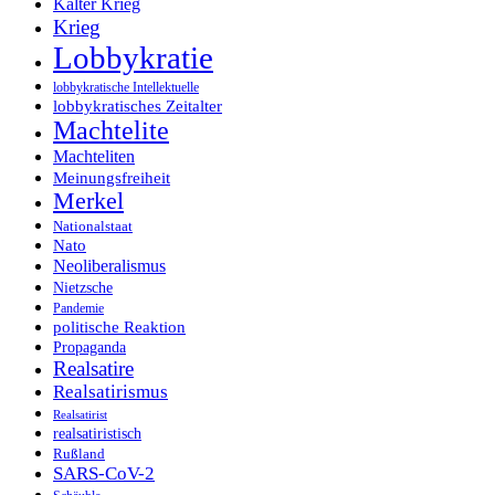
Kalter Krieg
Krieg
Lobbykratie
lobbykratische Intellektuelle
lobbykratisches Zeitalter
Machtelite
Machteliten
Meinungsfreiheit
Merkel
Nationalstaat
Nato
Neoliberalismus
Nietzsche
Pandemie
politische Reaktion
Propaganda
Realsatire
Realsatirismus
Realsatirist
realsatiristisch
Rußland
SARS-CoV-2