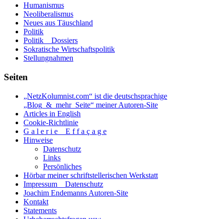
Humanismus
Staatengemeinschaft?
Neoliberalismus
Neues aus Täuschland
Politik
Politik _ Dossiers
Sokratische Wirtschaftspolitik
Stellungnahmen
Seiten
„NetzKolumnist.com“ ist die deutschsprachige
„Blog_&_mehr_Seite“ meiner Autoren-Site
Articles in English
Cookie-Richtlinie
G a l e r i e _ E f f a ç a g e
Hinweise
Datenschutz
Links
Persönliches
Hörbar meiner schriftstellerischen Werkstatt
Impressum _ Datenschutz
Joachim Endemanns Autoren-Site
Kontakt
Statements