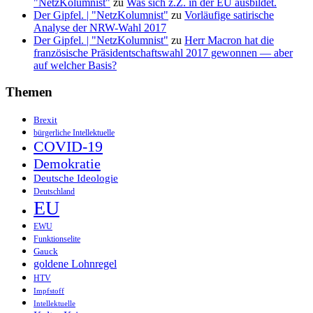
"NetzKolumnist"
zu
Was sich z.Z. in der EU ausbildet.
Der Gipfel. | "NetzKolumnist"
zu
Vorläufige satirische
Analyse der NRW-Wahl 2017
Der Gipfel. | "NetzKolumnist"
zu
Herr Macron hat die
französische Präsidentschaftswahl 2017 gewonnen — aber
auf welcher Basis?
Themen
Brexit
bürgerliche Intellektuelle
COVID-19
Demokratie
Deutsche Ideologie
Deutschland
EU
EWU
Funktionselite
Gauck
goldene Lohnregel
HTV
Impfstoff
Intellektuelle