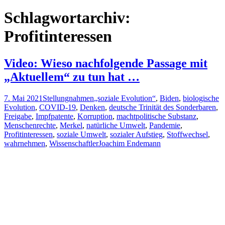
nach:
Schlagwortarchiv:
Profitinteressen
Video: Wieso nachfolgende Passage mit
„Aktuellem“ zu tun hat …
7. Mai 2021
Stellungnahmen
„soziale Evolution“
,
Biden
,
biologische
Evolution
,
COVID-19
,
Denken
,
deutsche Trinität des Sonderbaren
,
Freigabe
,
Impfpatente
,
Korruption
,
machtpolitische Substanz
,
Menschenrechte
,
Merkel
,
natürliche Umwelt
,
Pandemie
,
Profitinteressen
,
soziale Umwelt
,
sozialer Aufstieg
,
Stoffwechsel
,
wahrnehmen
,
Wissenschaftler
Joachim Endemann