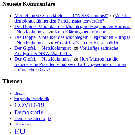
Neueste Kommentare
Merkel müßte zurücktreten … | "NetzKolumnist"
zu
Wie den
demokratielähmenden Parteienstaat loswerden?
Die Doppel-Moraliker des Möchtegern-Hegemonen Europas |
"NetzKolumnist"
zu
Kein Klärungsbedarf mehr.
Die Doppel-Moraliker des Möchtegern-Hegemonen Europas |
"NetzKolumnist"
zu
Was sich z.Z. in der EU ausbildet.
Der Gipfel. | "NetzKolumnist"
zu
Vorläufige satirische
Analyse der NRW-Wahl 2017
Der Gipfel. | "NetzKolumnist"
zu
Herr Macron hat die
französische Präsidentschaftswahl 2017 gewonnen — aber
auf welcher Basis?
Themen
Brexit
bürgerliche Intellektuelle
COVID-19
Demokratie
Deutsche Ideologie
Deutschland
EU