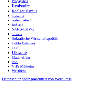
Propaganda
Realsatire
Realsatirismus
Realsatirist
realsatiristisch
Rußland
SARS-CoV-2
Schäuble
Sokratische Wirtschaftspolitik
Sozialer Rechtsstaat
TTIP
Ukraine
Ukrainekrieg
USA
VHS Mülheim
Westliche
Datenschutz
Stolz präsentiert von WordPress