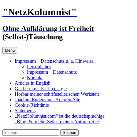
Zum
"NetzKolumnist"
Inhalt
springen
Ohne Aufklärung ist Freiheit
(Selbst-)Täuschung
Menü
Impressum _ Datenschutz u. a. Hinweise
Persönliches
Impressum _ Datenschutz
Kontakt
Articles in English
G a l e r i e _ E f f a ç a g e
Hörbar meiner schriftstellerischen Werkstatt
Joachim Endemanns Autoren-Site
Cookie-Richtlinie
Statements
„NetzKolumnist.com“ ist die deutschsprachige
„Blog_&_mehr_Seite“ meiner Autoren-Site
Suchen