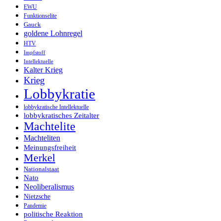
EWU
Funktionselite
Gauck
goldene Lohnregel
HTV
Impfstoff
Intellektuelle
Kalter Krieg
Krieg
Lobbykratie
lobbykratische Intellektuelle
lobbykratisches Zeitalter
Machtelite
Machteliten
Meinungsfreiheit
Merkel
Nationalstaat
Nato
Neoliberalismus
Nietzsche
Pandemie
politische Reaktion