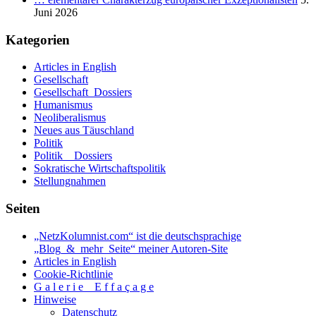
Juni 2026
Kategorien
Articles in English
Gesellschaft
Gesellschaft_Dossiers
Humanismus
Neoliberalismus
Neues aus Täuschland
Politik
Politik _ Dossiers
Sokratische Wirtschaftspolitik
Stellungnahmen
Seiten
„NetzKolumnist.com“ ist die deutschsprachige
„Blog_&_mehr_Seite“ meiner Autoren-Site
Articles in English
Cookie-Richtlinie
G a l e r i e _ E f f a ç a g e
Hinweise
Datenschutz