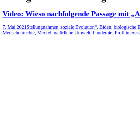
Video: Wieso nachfolgende Passage mit „A
7. Mai 2021
Stellungnahmen
„soziale Evolution“
,
Biden
,
biologische 
Menschenrechte
,
Merkel
,
natürliche Umwelt
,
Pandemie
,
Profitinteres