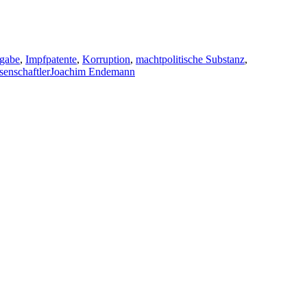
igabe
,
Impfpatente
,
Korruption
,
machtpolitische Substanz
,
senschaftler
Joachim Endemann