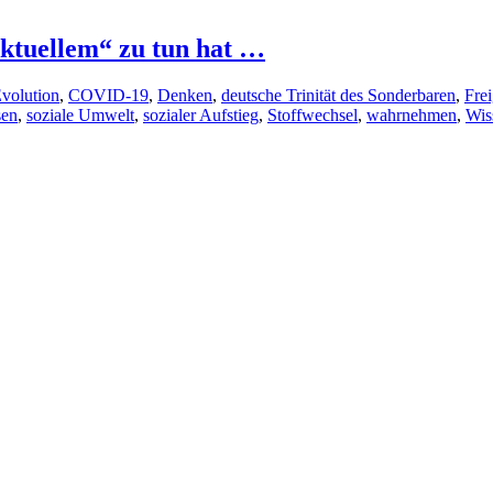
ktuellem“ zu tun hat …
Evolution
,
COVID-19
,
Denken
,
deutsche Trinität des Sonderbaren
,
Fre
sen
,
soziale Umwelt
,
sozialer Aufstieg
,
Stoffwechsel
,
wahrnehmen
,
Wis