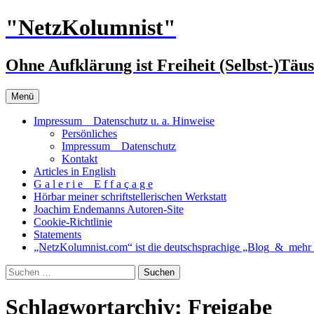
Zum
"NetzKolumnist"
Inhalt
springen
Ohne Aufklärung ist Freiheit (Selbst-)Täu
Menü
Impressum _ Datenschutz u. a. Hinweise
Persönliches
Impressum _ Datenschutz
Kontakt
Articles in English
G a l e r i e _ E f f a ç a g e
Hörbar meiner schriftstellerischen Werkstatt
Joachim Endemanns Autoren-Site
Cookie-Richtlinie
Statements
„NetzKolumnist.com“ ist die deutschsprachige „Blog_&_mehr_
Suchen
nach:
Schlagwortarchiv: Freigabe