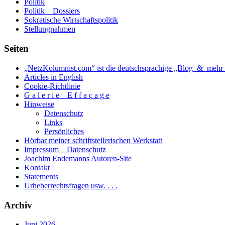
Politik
Politik _ Dossiers
Sokratische Wirtschaftspolitik
Stellungnahmen
Seiten
„NetzKolumnist.com“ ist die deutschsprachige „Blog_&_mehr_
Articles in English
Cookie-Richtlinie
G a l e r i e _ E f f a ç a g e
Hinweise
Datenschutz
Links
Persönliches
Hörbar meiner schriftstellerischen Werkstatt
Impressum _ Datenschutz
Joachim Endemanns Autoren-Site
Kontakt
Statements
Urheberrechtsfragen usw. . . .
Archiv
Juni 2026