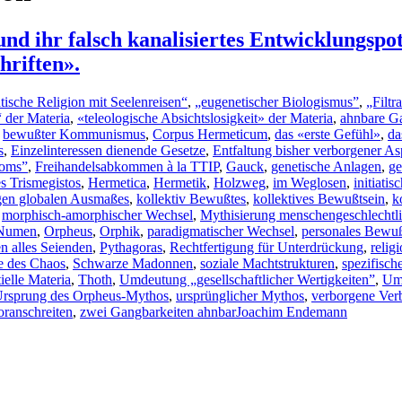
d ihr falsch kanalisiertes Entwicklungspoten
hriften».
tische Religion mit Seelenreisen“
,
„eugenetischer Biologismus”
,
„Filt
 der Materia
,
«teleologische Absichtslosigkeit» der Materia
,
ahnbare G
,
bewußter Kommunismus
,
Corpus Hermeticum
,
das «erste Gefühl»
,
da
s
,
Einzelinteressen dienende Gesetze
,
Entfaltung bisher verborgener As
roms”
,
Freihandelsabkommen à la TTIP
,
Gauck
,
genetische Anlagen
,
ge
 Trismegistos
,
Hermetica
,
Hermetik
,
Holzweg
,
im Weglosen
,
initiati
gen globalen Ausmaßes
,
kollektiv Bewußtes
,
kollektives Bewußtsein
,
k
,
morphisch-amorphischer Wechsel
,
Mythisierung menschengeschlechtli
Numen
,
Orpheus
,
Orphik
,
paradigmatischer Wechsel
,
personales Bewu
en alles Seienden
,
Pythagoras
,
Rechtfertigung für Unterdrückung
,
relig
e des Chaos
,
Schwarze Madonnen
,
soziale Machtstrukturen
,
spezifisc
ielle Materia
,
Thoth
,
Umdeutung „gesellschaftlicher Wertigkeiten”
,
Um
rsprung des Orpheus-Mythos
,
ursprünglicher Mythos
,
verborgene Verb
oranschreiten
,
zwei Gangbarkeiten ahnbar
Joachim Endemann