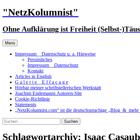
Zum
"NetzKolumnist"
Inhalt
springen
Ohne Aufklärung ist Freiheit (Selbst-)Täu
Menü
Impressum _ Datenschutz u. a. Hinweise
Persönliches
Impressum _ Datenschutz
Kontakt
Articles in English
G a l e r i e _ E f f a ç a g e
Hörbar meiner schriftstellerischen Werkstatt
Joachim Endemanns Autoren-Site
Cookie-Richtlinie
Statements
„NetzKolumnist.com“ ist die deutschsprachige „Blog_&_mehr_
Suchen
nach:
Schlagwortarchiv: Isaac Casau