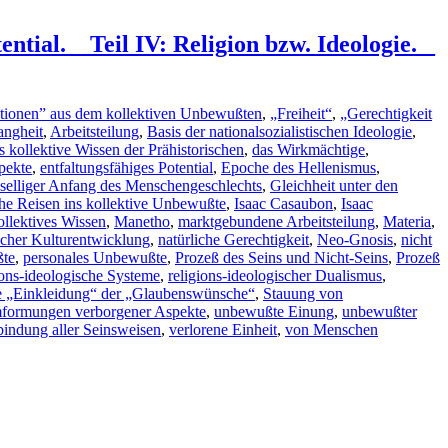
tial. _ Teil IV: Religion bzw. Ideologie. _
rationen” aus dem kollektiven Unbewußten
,
„Freiheit“
,
„Gerechtigkeit
angheit
,
Arbeitsteilung
,
Basis der nationalsozialistischen Ideologie
,
s kollektive Wissen der Prähistorischen
,
das Wirkmächtige
,
pekte
,
entfaltungsfähiges Potential
,
Epoche des Hellenismus
,
selliger Anfang des Menschengeschlechts
,
Gleichheit unter den
sche Reisen ins kollektive Unbewußte
,
Isaac Casaubon
,
Isaac
ollektives Wissen
,
Manetho
,
marktgebundene Arbeitsteilung
,
Materia
,
cher Kulturentwicklung
,
natürliche Gerechtigkeit
,
Neo-Gnosis
,
nicht
ßte
,
personales Unbewußte
,
Prozeß des Seins und Nicht-Seins
,
Prozeß
ions-ideologische Systeme
,
religions-ideologischer Dualismus
,
he „Einkleidung“ der „Glaubenswünsche“
,
Stauung von
formungen verborgener Aspekte
,
unbewußte Einung
,
unbewußter
indung aller Seinsweisen
,
verlorene Einheit
,
von Menschen