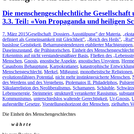
Die menschengeschlechtliche Gesellschaft un
3.3. Teil: «Von Propaganda und heiligen Sc
7. März 2015
Gesellschaft_Dossiers
„Ausstülpung” der Materia
,
„eksta
definiert als Gemeinsamkeit mit Gleichheit”
,
„Reich des Heils”
,
„Ruf“
basislose Geistigkeit
,
Beharrungstendenzen etablierter Machtgruppen
Daseinszustand
,
die Prähistorischen
,
Einheit des Menschengeschlecht
Erkenntnis auf nicht verstandesmäßiger Basis
,
Fließen des „Lebensst
Menschen
,
Gnosis
,
gnostische Aspekte
,
gnostisches Ursystem
,
Hermes
Casaubons Behauptung
,
Karpokratianer
,
katastrophische Entwicklun
Menschengeschlecht
,
Merkel
,
Mißgunst
,
monotheistische Religionen
evolutionsfähiges Potential
,
nicht mehr instinktgesicherte Menschen
,
des Werdens und des Vergehens
,
Ptolemaios II. Philadelphos
,
Pulsier
Säkularreligion des Neoliberalismus
,
Schamanen
,
Schäuble
,
Schwärz
Lebensenergie
,
Steinmeier
,
strukturell verankerter Rassismus
,
substant
Kommunismus
,
unterschiedslos waltende Gerechtigkeit
,
Ur-Gnosis
,
U
aufgestellte Gesetze
,
Vorstellungshorizont der Menschen
,
zielhaftes V
Die Einheit des Menschengeschlechtes
w ä h r t e