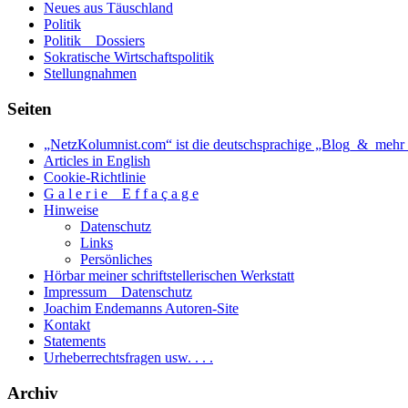
Neues aus Täuschland
heiligen
Politik
Schriften».
Politik _ Dossiers
Sokratische Wirtschaftspolitik
Stellungnahmen
Seiten
„NetzKolumnist.com“ ist die deutschsprachige „Blog_&_mehr_
Articles in English
Cookie-Richtlinie
G a l e r i e _ E f f a ç a g e
Hinweise
Datenschutz
Links
Persönliches
Hörbar meiner schriftstellerischen Werkstatt
Impressum _ Datenschutz
Joachim Endemanns Autoren-Site
Kontakt
Statements
Urheberrechtsfragen usw. . . .
Archiv