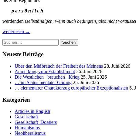
bis zum Beginn des
p e r s ö n l i c h
werdenden (
selbständigen, wenn auch bedingten, also nicht vorausse
Die
weiterlesen
→
menschengeschlechtliche
Suchen
Gesellschaft
nach:
und
ihr
Neueste Beiträge
falsch
kanalisiertes
Über den Mißbrauch der Freiheit des Meinens
28. Juni 2026
Entwicklungspotential.
Anmerkung zum Establishment
26. Juni 2026
_
Die Westlichen _brauchen_ Krieg
25. Juni 2026
Teil
… im Status mentaler Gärung
25. Juni 2026
IV:
… elementarer Charakterzug europäischer Exzeptionalisten
5. 
Religion
bzw.
Kategorien
Ideologie.
_
Articles in English
3.3.
Gesellschaft
Teil:
Gesellschaft_Dossiers
«Von
Humanismus
Propaganda
Neoliberalismus
und