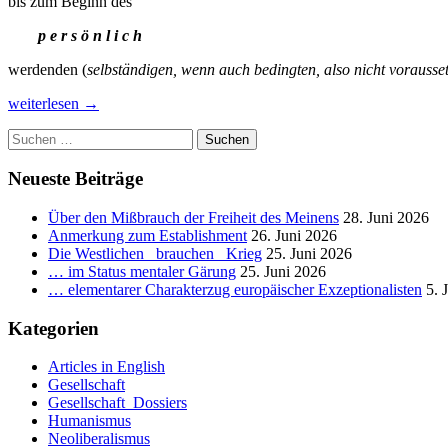
bis zum Beginn des
p e r s ö n l i c h
werdenden (
selbständigen, wenn auch bedingten, also nicht vorausse
Die
weiterlesen
→
menschengeschlechtliche
Suchen
Gesellschaft
nach:
und
ihr
Neueste Beiträge
falsch
kanalisiertes
Über den Mißbrauch der Freiheit des Meinens
28. Juni 2026
Entwicklungspotential.
Anmerkung zum Establishment
26. Juni 2026
_
Die Westlichen _brauchen_ Krieg
25. Juni 2026
Teil
… im Status mentaler Gärung
25. Juni 2026
IV:
… elementarer Charakterzug europäischer Exzeptionalisten
5. 
Religion
bzw.
Kategorien
Ideologie.
_
Articles in English
3.3.
Gesellschaft
Teil:
Gesellschaft_Dossiers
«Von
Humanismus
Propaganda
Neoliberalismus
und