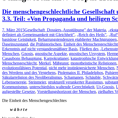
Die menschengeschlechtliche Gesellschaft un
3.3. Teil: «Von Propaganda und heiligen Sc
7. März 2015
Gesellschaft_Dossiers
„Ausstülpung” der Materia
,
„eksta
definiert als Gemeinsamkeit mit Gleichheit”
,
„Reich des Heils”
,
„Ruf“
basislose Geistigkeit
,
Beharrungstendenzen etablierter Machtgruppen
Daseinszustand
,
die Prähistorischen
,
Einheit des Menschengeschlecht
Erkenntnis auf nicht verstandesmäßiger Basis
,
Fließen des „Lebensst
Menschen
,
Gnosis
,
gnostische Aspekte
,
gnostisches Ursystem
,
Hermes
Casaubons Behauptung
,
Karpokratianer
,
katastrophische Entwicklun
Menschengeschlecht
,
Merkel
,
Mißgunst
,
monotheistische Religionen
evolutionsfähiges Potential
,
nicht mehr instinktgesicherte Menschen
,
des Werdens und des Vergehens
,
Ptolemaios II. Philadelphos
,
Pulsier
Säkularreligion des Neoliberalismus
,
Schamanen
,
Schäuble
,
Schwärz
Lebensenergie
,
Steinmeier
,
strukturell verankerter Rassismus
,
substant
Kommunismus
,
unterschiedslos waltende Gerechtigkeit
,
Ur-Gnosis
,
U
aufgestellte Gesetze
,
Vorstellungshorizont der Menschen
,
zielhaftes V
Die Einheit des Menschengeschlechtes
w ä h r t e