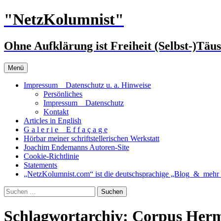
Zum
"NetzKolumnist"
Inhalt
springen
Ohne Aufklärung ist Freiheit (Selbst-)Täu
Menü
Impressum _ Datenschutz u. a. Hinweise
Persönliches
Impressum _ Datenschutz
Kontakt
Articles in English
G a l e r i e _ E f f a ç a g e
Hörbar meiner schriftstellerischen Werkstatt
Joachim Endemanns Autoren-Site
Cookie-Richtlinie
Statements
„NetzKolumnist.com“ ist die deutschsprachige „Blog_&_mehr_
Suchen
nach:
Schlagwortarchiv: Corpus Her