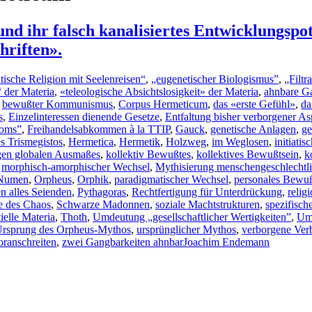
d ihr falsch kanalisiertes Entwicklungspoten
hriften».
tische Religion mit Seelenreisen“
,
„eugenetischer Biologismus”
,
„Filt
 der Materia
,
«teleologische Absichtslosigkeit» der Materia
,
ahnbare G
,
bewußter Kommunismus
,
Corpus Hermeticum
,
das «erste Gefühl»
,
da
s
,
Einzelinteressen dienende Gesetze
,
Entfaltung bisher verborgener As
roms”
,
Freihandelsabkommen à la TTIP
,
Gauck
,
genetische Anlagen
,
ge
 Trismegistos
,
Hermetica
,
Hermetik
,
Holzweg
,
im Weglosen
,
initiati
gen globalen Ausmaßes
,
kollektiv Bewußtes
,
kollektives Bewußtsein
,
k
,
morphisch-amorphischer Wechsel
,
Mythisierung menschengeschlechtli
Numen
,
Orpheus
,
Orphik
,
paradigmatischer Wechsel
,
personales Bewu
en alles Seienden
,
Pythagoras
,
Rechtfertigung für Unterdrückung
,
relig
e des Chaos
,
Schwarze Madonnen
,
soziale Machtstrukturen
,
spezifisc
ielle Materia
,
Thoth
,
Umdeutung „gesellschaftlicher Wertigkeiten”
,
Um
rsprung des Orpheus-Mythos
,
ursprünglicher Mythos
,
verborgene Verb
oranschreiten
,
zwei Gangbarkeiten ahnbar
Joachim Endemann