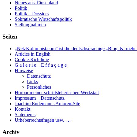
Neues aus Täuschland
heiligen
Politik
Schriften».
Politik _ Dossiers
Sokratische Wirtschaftspolitik
Stellungnahmen
Seiten
„NetzKolumnist.com“ ist die deutschsprachige „Blog_&_mehr_
Articles in English
Cookie-Richtlinie
G a l e r i e _ E f f a ç a g e
Hinweise
Datenschutz
Links
Persönliches
Hörbar meiner schriftstellerischen Werkstatt
Impressum _ Datenschutz
Joachim Endemanns Autoren-Site
Kontakt
Statements
Urheberrechtsfragen usw. . . .
Archiv