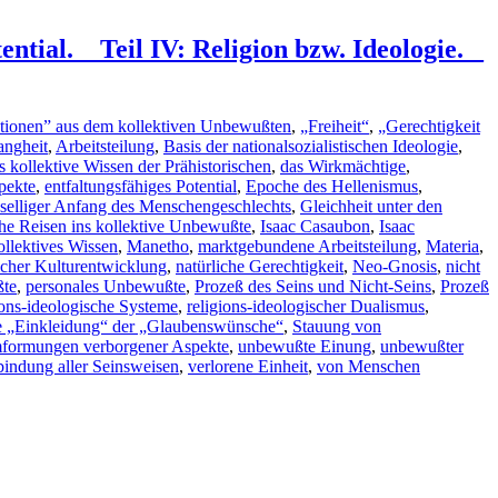
tial. _ Teil IV: Religion bzw. Ideologie. _
rationen” aus dem kollektiven Unbewußten
,
„Freiheit“
,
„Gerechtigkeit
angheit
,
Arbeitsteilung
,
Basis der nationalsozialistischen Ideologie
,
s kollektive Wissen der Prähistorischen
,
das Wirkmächtige
,
pekte
,
entfaltungsfähiges Potential
,
Epoche des Hellenismus
,
selliger Anfang des Menschengeschlechts
,
Gleichheit unter den
sche Reisen ins kollektive Unbewußte
,
Isaac Casaubon
,
Isaac
ollektives Wissen
,
Manetho
,
marktgebundene Arbeitsteilung
,
Materia
,
cher Kulturentwicklung
,
natürliche Gerechtigkeit
,
Neo-Gnosis
,
nicht
ßte
,
personales Unbewußte
,
Prozeß des Seins und Nicht-Seins
,
Prozeß
ions-ideologische Systeme
,
religions-ideologischer Dualismus
,
he „Einkleidung“ der „Glaubenswünsche“
,
Stauung von
formungen verborgener Aspekte
,
unbewußte Einung
,
unbewußter
indung aller Seinsweisen
,
verlorene Einheit
,
von Menschen