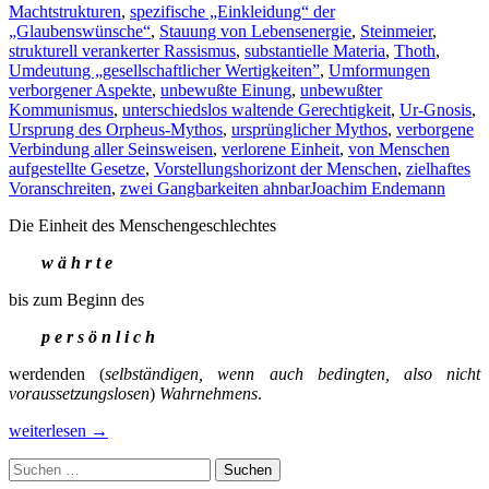
Machtstrukturen
,
spezifische „Einkleidung“ der
„Glaubenswünsche“
,
Stauung von Lebensenergie
,
Steinmeier
,
strukturell verankerter Rassismus
,
substantielle Materia
,
Thoth
,
Umdeutung „gesellschaftlicher Wertigkeiten”
,
Umformungen
verborgener Aspekte
,
unbewußte Einung
,
unbewußter
Kommunismus
,
unterschiedslos waltende Gerechtigkeit
,
Ur-Gnosis
,
Ursprung des Orpheus-Mythos
,
ursprünglicher Mythos
,
verborgene
Verbindung aller Seinsweisen
,
verlorene Einheit
,
von Menschen
aufgestellte Gesetze
,
Vorstellungshorizont der Menschen
,
zielhaftes
Voranschreiten
,
zwei Gangbarkeiten ahnbar
Joachim Endemann
Die Einheit des Menschengeschlechtes
w ä h r t e
bis zum Beginn des
p e r s ö n l i c h
werdenden (
selbständigen, wenn auch bedingten, also nicht
voraussetzungslosen
)
Wahrnehmens
.
Die
weiterlesen
→
menschengeschlechtliche
Suchen
Gesellschaft
nach:
und