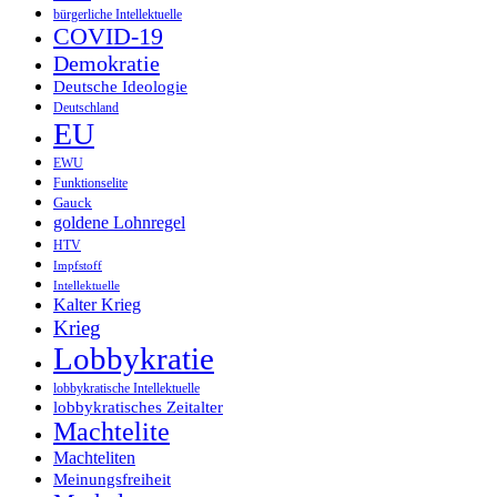
bürgerliche Intellektuelle
COVID-19
Demokratie
Deutsche Ideologie
Deutschland
EU
EWU
Funktionselite
Gauck
goldene Lohnregel
HTV
Impfstoff
Intellektuelle
Kalter Krieg
Krieg
Lobbykratie
lobbykratische Intellektuelle
lobbykratisches Zeitalter
Machtelite
Machteliten
Meinungsfreiheit