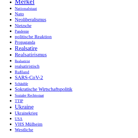
Merkel
Nationalstaat
Nato
Neoliberalismus
Nietzsche
Pandemie
politische Reaktion
Propaganda
Realsatire
Realsatirismus
Realsatirist
realsatiristisch
Rußland
SARS-CoV-2
Schäuble
Sokratische Wirtschaftspolitik
Sozialer Rechtsstaat
TTIP
Ukraine
Ukrainekrieg
USA
VHS Mülheim
Westliche