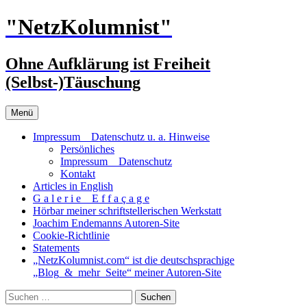
Zum
"NetzKolumnist"
Inhalt
springen
Ohne Aufklärung ist Freiheit
(Selbst-)Täuschung
Menü
Impressum _ Datenschutz u. a. Hinweise
Persönliches
Impressum _ Datenschutz
Kontakt
Articles in English
G a l e r i e _ E f f a ç a g e
Hörbar meiner schriftstellerischen Werkstatt
Joachim Endemanns Autoren-Site
Cookie-Richtlinie
Statements
„NetzKolumnist.com“ ist die deutschsprachige
„Blog_&_mehr_Seite“ meiner Autoren-Site
Suchen