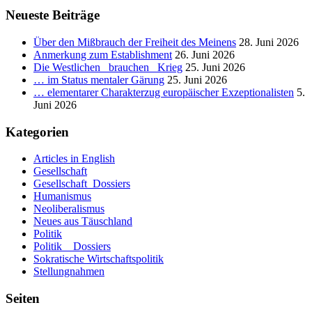
ihr
Neueste Beiträge
falsch
kanalisiertes
Über den Mißbrauch der Freiheit des Meinens
28. Juni 2026
Entwicklungspotential.
Anmerkung zum Establishment
26. Juni 2026
_
Die Westlichen _brauchen_ Krieg
25. Juni 2026
Teil
… im Status mentaler Gärung
25. Juni 2026
IV:
… elementarer Charakterzug europäischer Exzeptionalisten
5.
Religion
Juni 2026
bzw.
Ideologie.
Kategorien
_
3.3.
Articles in English
Teil:
Gesellschaft
«Von
Gesellschaft_Dossiers
Propaganda
Humanismus
und
Neoliberalismus
heiligen
Neues aus Täuschland
Schriften».
Politik
Politik _ Dossiers
Sokratische Wirtschaftspolitik
Stellungnahmen
Seiten