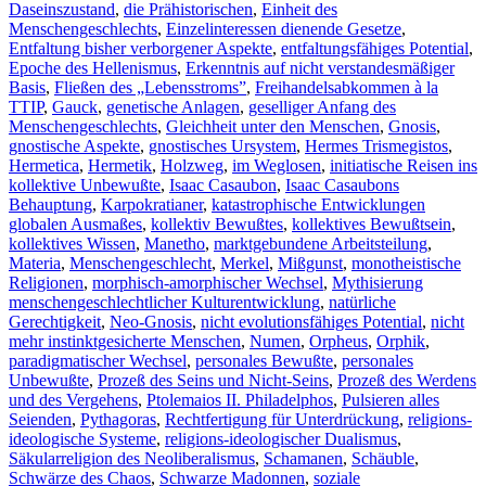
Daseinszustand
,
die Prähistorischen
,
Einheit des
Menschengeschlechts
,
Einzelinteressen dienende Gesetze
,
Entfaltung bisher verborgener Aspekte
,
entfaltungsfähiges Potential
,
Epoche des Hellenismus
,
Erkenntnis auf nicht verstandesmäßiger
Basis
,
Fließen des „Lebensstroms”
,
Freihandelsabkommen à la
TTIP
,
Gauck
,
genetische Anlagen
,
geselliger Anfang des
Menschengeschlechts
,
Gleichheit unter den Menschen
,
Gnosis
,
gnostische Aspekte
,
gnostisches Ursystem
,
Hermes Trismegistos
,
Hermetica
,
Hermetik
,
Holzweg
,
im Weglosen
,
initiatische Reisen ins
kollektive Unbewußte
,
Isaac Casaubon
,
Isaac Casaubons
Behauptung
,
Karpokratianer
,
katastrophische Entwicklungen
globalen Ausmaßes
,
kollektiv Bewußtes
,
kollektives Bewußtsein
,
kollektives Wissen
,
Manetho
,
marktgebundene Arbeitsteilung
,
Materia
,
Menschengeschlecht
,
Merkel
,
Mißgunst
,
monotheistische
Religionen
,
morphisch-amorphischer Wechsel
,
Mythisierung
menschengeschlechtlicher Kulturentwicklung
,
natürliche
Gerechtigkeit
,
Neo-Gnosis
,
nicht evolutionsfähiges Potential
,
nicht
mehr instinktgesicherte Menschen
,
Numen
,
Orpheus
,
Orphik
,
paradigmatischer Wechsel
,
personales Bewußte
,
personales
Unbewußte
,
Prozeß des Seins und Nicht-Seins
,
Prozeß des Werdens
und des Vergehens
,
Ptolemaios II. Philadelphos
,
Pulsieren alles
Seienden
,
Pythagoras
,
Rechtfertigung für Unterdrückung
,
religions-
ideologische Systeme
,
religions-ideologischer Dualismus
,
Säkularreligion des Neoliberalismus
,
Schamanen
,
Schäuble
,
Schwärze des Chaos
,
Schwarze Madonnen
,
soziale