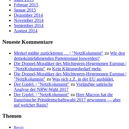
Februar 2015
Januar 2015
Dezember 2014
November 2014
September 2014
August 2014
Neueste Kommentare
Merkel müßte zurücktreten … | "NetzKolumnist"
zu
Wie den
demokratielähmenden Parteienstaat loswerden?
Die Doppel-Moraliker des Möchtegern-Hegemonen Europas |
"NetzKolumnist"
zu
Kein Klärungsbedarf mehr.
Die Doppel-Moraliker des Möchtegern-Hegemonen Europas |
"NetzKolumnist"
zu
Was sich z.Z. in der EU ausbildet.
Der Gipfel. | "NetzKolumnist"
zu
Vorläufige satirische
Analyse der NRW-Wahl 2017
Der Gipfel. | "NetzKolumnist"
zu
Herr Macron hat die
französische Präsidentschaftswahl 2017 gewonnen — aber
auf welcher Basis?
Themen
Brexit