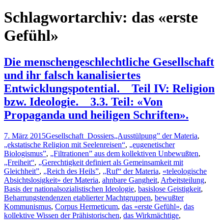
nach:
Schlagwortarchiv: das «erste
Gefühl»
Die menschengeschlechtliche Gesellschaft
und ihr falsch kanalisiertes
Entwicklungspotential. _ Teil IV: Religion
bzw. Ideologie. _ 3.3. Teil: «Von
Propaganda und heiligen Schriften».
7. März 2015
Gesellschaft_Dossiers
„Ausstülpung” der Materia
,
„ekstatische Religion mit Seelenreisen“
,
„eugenetischer
Biologismus”
,
„Filtrationen” aus dem kollektiven Unbewußten
,
„Freiheit“
,
„Gerechtigkeit definiert als Gemeinsamkeit mit
Gleichheit”
,
„Reich des Heils”
,
„Ruf“ der Materia
,
«teleologische
Absichtslosigkeit» der Materia
,
ahnbare Gangheit
,
Arbeitsteilung
,
Basis der nationalsozialistischen Ideologie
,
basislose Geistigkeit
,
Beharrungstendenzen etablierter Machtgruppen
,
bewußter
Kommunismus
,
Corpus Hermeticum
,
das «erste Gefühl»
,
das
kollektive Wissen der Prähistorischen
,
das Wirkmächtige
,