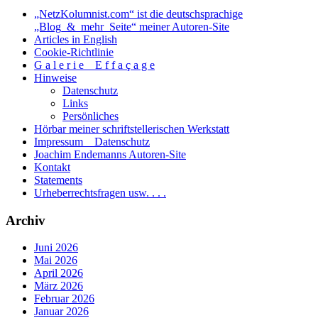
„NetzKolumnist.com“ ist die deutschsprachige
„Blog_&_mehr_Seite“ meiner Autoren-Site
Articles in English
Cookie-Richtlinie
G a l e r i e _ E f f a ç a g e
Hinweise
Datenschutz
Links
Persönliches
Hörbar meiner schriftstellerischen Werkstatt
Impressum _ Datenschutz
Joachim Endemanns Autoren-Site
Kontakt
Statements
Urheberrechtsfragen usw. . . .
Archiv
Juni 2026
Mai 2026
April 2026
März 2026
Februar 2026
Januar 2026