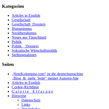
Kategorien
Articles in English
Gesellschaft
Gesellschaft_Dossiers
Humanismus
Neoliberalismus
Neues aus Täuschland
Politik
Politik _ Dossiers
Sokratische Wirtschaftspolitik
Stellungnahmen
Seiten
„NetzKolumnist.com“ ist die deutschsprachige
„Blog_&_mehr_Seite“ meiner Autoren-Site
Articles in English
Cookie-Richtlinie
G a l e r i e _ E f f a ç a g e
Hinweise
Datenschutz
Links
Persönliches