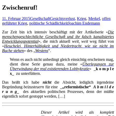
nach:
Zwischenruf!
11. Februar 2015
Gesellschaft
Gesichtsverlust
,
Krieg
,
Merkel
,
offen
geführter Krieg
,
politische Schädlichkeit
Joachim Endemann
Zur Zeit bin ich intensiv beschäftigt mit der Artikelserie «
Die
menschengeschlechtliche Gesellschaft und ihr falsch kanalisiertes
Entwicklungspotential
», die mich aktuell
weit, weit
weg führt von
«
Heuchelei, Hinterhältigkeit und Niedertracht, wie sie nicht im
Buche stehen
» des „
Westens
“.
Wenn es auch nicht unbedingt gleich einsichtig erscheinen mag,
dient diese Serie genau dazu, meine «
Überlegungen zur
Überwindung der real existierenden Lobbykratie
»
_k o m p l e
x_
zu unterfüttern.
Das heißt ich habe
nicht
die Absicht, lediglich irgendeine
Begründung
beizusteuern
für eine
_„reformistische“
A b m i l d e
r u n g
_
des aktuellen politischen Prozesses, denn der müßte
eigentlich sofort gestoppt werden, […]
Dieser Artikel wird als komplett