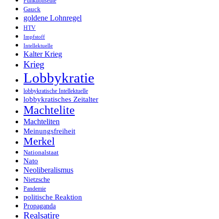
Funktionselite
Gauck
goldene Lohnregel
HTV
Impfstoff
Intellektuelle
Kalter Krieg
Krieg
Lobbykratie
lobbykratische Intellektuelle
lobbykratisches Zeitalter
Machtelite
Machteliten
Meinungsfreiheit
Merkel
Nationalstaat
Nato
Neoliberalismus
Nietzsche
Pandemie
politische Reaktion
Propaganda
Realsatire