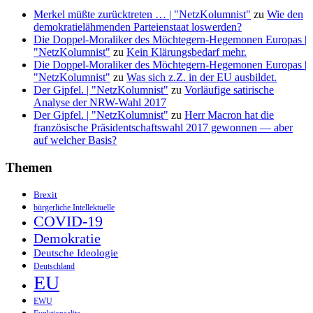
Merkel müßte zurücktreten … | "NetzKolumnist"
zu
Wie den
demokratielähmenden Parteienstaat loswerden?
Die Doppel-Moraliker des Möchtegern-Hegemonen Europas |
"NetzKolumnist"
zu
Kein Klärungsbedarf mehr.
Die Doppel-Moraliker des Möchtegern-Hegemonen Europas |
"NetzKolumnist"
zu
Was sich z.Z. in der EU ausbildet.
Der Gipfel. | "NetzKolumnist"
zu
Vorläufige satirische
Analyse der NRW-Wahl 2017
Der Gipfel. | "NetzKolumnist"
zu
Herr Macron hat die
französische Präsidentschaftswahl 2017 gewonnen — aber
auf welcher Basis?
Themen
Brexit
bürgerliche Intellektuelle
COVID-19
Demokratie
Deutsche Ideologie
Deutschland
EU
EWU