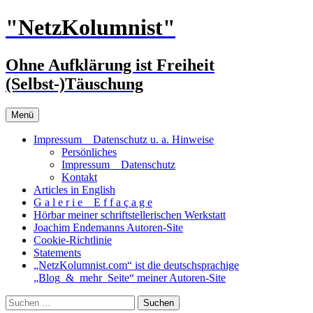
Zum
"NetzKolumnist"
Inhalt
springen
Ohne Aufklärung ist Freiheit
(Selbst-)Täuschung
Menü
Impressum _ Datenschutz u. a. Hinweise
Persönliches
Impressum _ Datenschutz
Kontakt
Articles in English
G a l e r i e _ E f f a ç a g e
Hörbar meiner schriftstellerischen Werkstatt
Joachim Endemanns Autoren-Site
Cookie-Richtlinie
Statements
„NetzKolumnist.com“ ist die deutschsprachige
„Blog_&_mehr_Seite“ meiner Autoren-Site
Suchen