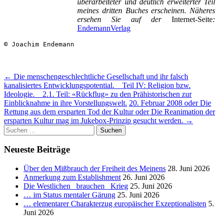
überarbeiteter und deutlich erweiterter Teil
meines dritten Buches erscheinen. Näheres
ersehen Sie auf der
Internet-Seite
:
EndemannVerlag
© Joachim Endemann
Beitragsnavigation
←
Die menschengeschlechtliche Gesellschaft und ihr falsch
kanalisiertes Entwicklungspotential. _ Teil IV: Religion bzw.
Ideologie. _ 2.1. Teil: «Rückflug» zu den Prähistorischen zur
Einblicknahme in ihre Vorstellungswelt.
20. Februar 2008 oder Die
Rettung aus dem ersparten Tod der Kultur oder Die Reanimation der
ersparten Kultur mag im Jukebox-Prinzip gesucht werden.
→
Suchen
nach:
Neueste Beiträge
Über den Mißbrauch der Freiheit des Meinens
28. Juni 2026
Anmerkung zum Establishment
26. Juni 2026
Die Westlichen _brauchen_ Krieg
25. Juni 2026
… im Status mentaler Gärung
25. Juni 2026
… elementarer Charakterzug europäischer Exzeptionalisten
5.
Juni 2026