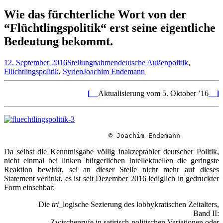
nach:
Wie das fürchterliche Wort von der
“Flüchtlingspolitik“ erst seine eigentliche
Bedeutung bekommt.
12. September 2016
Stellungnahmen
deutsche Außenpolitik
,
Flüchtlingspolitik
,
Syrien
Joachim Endemann
[__
Aktualisierung vom 5. Oktober ’16
__]
© Joachim Endemann
Da selbst die Kenntnisgabe völlig inakzeptabler deutscher Politik,
nicht einmal bei linken bürgerlichen Intellektuellen die geringste
Reaktion bewirkt, sei an dieser Stelle nicht mehr auf dieses
Statement verlinkt, es ist seit Dezember 2016 lediglich in gedruckter
Form einsehbar:
Die
tri
_logische Sezierung des lobbykratischen Zeitalters,
Band II:
Zwischenrufe in satirisch-politischen Variationen oder