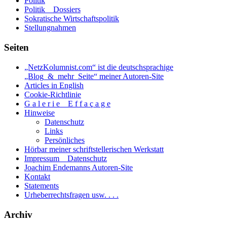
Politik
Politik _ Dossiers
Sokratische Wirtschaftspolitik
Stellungnahmen
Seiten
„NetzKolumnist.com“ ist die deutschsprachige
„Blog_&_mehr_Seite“ meiner Autoren-Site
Articles in English
Cookie-Richtlinie
G a l e r i e _ E f f a ç a g e
Hinweise
Datenschutz
Links
Persönliches
Hörbar meiner schriftstellerischen Werkstatt
Impressum _ Datenschutz
Joachim Endemanns Autoren-Site
Kontakt
Statements
Urheberrechtsfragen usw. . . .
Archiv