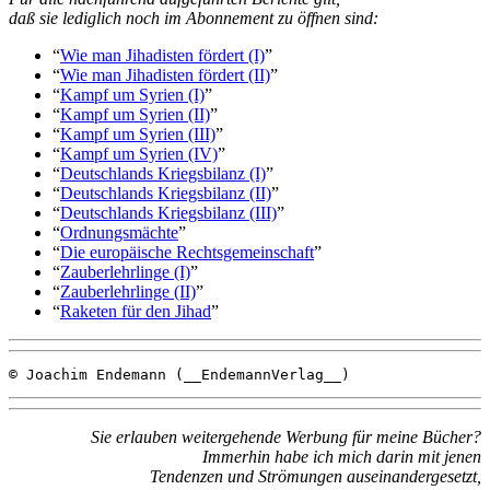
daß sie lediglich noch im Abonnement zu öffnen sind:
“
Wie man Jihadisten fördert (I)
”
“
Wie man Jihadisten fördert (II)
”
“
Kampf um Syrien (I)
”
“
Kampf um Syrien (II)
”
“
Kampf um Syrien (III)
”
“
Kampf um Syrien (IV)
”
“
Deutschlands Kriegsbilanz (I)
”
“
Deutschlands Kriegsbilanz (II)
”
“
Deutschlands Kriegsbilanz (III)
”
“
Ordnungsmächte
”
“
Die europäische Rechtsgemeinschaft
”
“
Zauberlehrlinge (I)
”
“
Zauberlehrlinge (II)
”
“
Raketen für den Jihad
”
© Joachim Endemann (__EndemannVerlag__)
Sie erlauben weitergehende Werbung für meine Bücher?
Immerhin habe ich mich darin mit jenen
Tendenzen und Strömungen auseinandergesetzt,