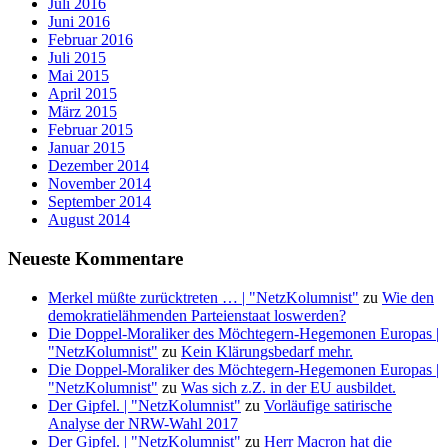
Juli 2016
Juni 2016
Februar 2016
Juli 2015
Mai 2015
April 2015
März 2015
Februar 2015
Januar 2015
Dezember 2014
November 2014
September 2014
August 2014
Neueste Kommentare
Merkel müßte zurücktreten … | "NetzKolumnist"
zu
Wie den
demokratielähmenden Parteienstaat loswerden?
Die Doppel-Moraliker des Möchtegern-Hegemonen Europas |
"NetzKolumnist"
zu
Kein Klärungsbedarf mehr.
Die Doppel-Moraliker des Möchtegern-Hegemonen Europas |
"NetzKolumnist"
zu
Was sich z.Z. in der EU ausbildet.
Der Gipfel. | "NetzKolumnist"
zu
Vorläufige satirische
Analyse der NRW-Wahl 2017
Der Gipfel. | "NetzKolumnist"
zu
Herr Macron hat die