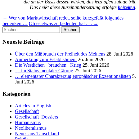
die an der Basis dessen wirken, das jetzt offen zutage tritt.
— Das heißt diese Auseinandersetzung erfolgte
beizeiten
.
Beitragsnavigation
←
Wer von Marktwirtschaft redet, sollte kurzgefaßt folgendes
bedenken …
Ob es etwas zu bedeuten hat . . .
→
Suchen
nach:
Neueste Beiträge
Über den Mißbrauch der Freiheit des Meinens
28. Juni 2026
Anmerkung zum Establishment
26. Juni 2026
Die Westlichen _brauchen_ Krieg
25. Juni 2026
… im Status mentaler Gärung
25. Juni 2026
… elementarer Charakterzug europäischer Exzeptionalisten
5.
Juni 2026
Kategorien
Articles in English
Gesellschaft
Gesellschaft_Dossiers
Humanismus
Neoliberalismus
Neues aus Täuschland