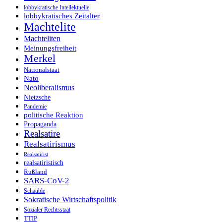
lobbykratische Intellektuelle
lobbykratisches Zeitalter
Machtelite
Machteliten
Meinungsfreiheit
Merkel
Nationalstaat
Nato
Neoliberalismus
Nietzsche
Pandemie
politische Reaktion
Propaganda
Realsatire
Realsatirismus
Realsatirist
realsatiristisch
Rußland
SARS-CoV-2
Schäuble
Sokratische Wirtschaftspolitik
Sozialer Rechtsstaat
TTIP