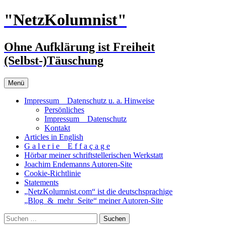
Zum
"NetzKolumnist"
Inhalt
springen
Ohne Aufklärung ist Freiheit
(Selbst-)Täuschung
Menü
Impressum _ Datenschutz u. a. Hinweise
Persönliches
Impressum _ Datenschutz
Kontakt
Articles in English
G a l e r i e _ E f f a ç a g e
Hörbar meiner schriftstellerischen Werkstatt
Joachim Endemanns Autoren-Site
Cookie-Richtlinie
Statements
„NetzKolumnist.com“ ist die deutschsprachige
„Blog_&_mehr_Seite“ meiner Autoren-Site
Suchen