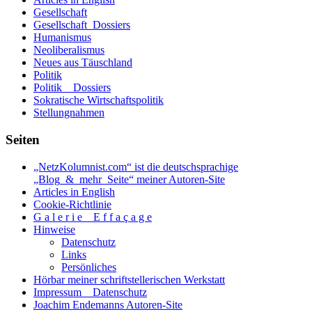
Gesellschaft
Gesellschaft_Dossiers
Humanismus
Neoliberalismus
Neues aus Täuschland
Politik
Politik _ Dossiers
Sokratische Wirtschaftspolitik
Stellungnahmen
Seiten
„NetzKolumnist.com“ ist die deutschsprachige
„Blog_&_mehr_Seite“ meiner Autoren-Site
Articles in English
Cookie-Richtlinie
G a l e r i e _ E f f a ç a g e
Hinweise
Datenschutz
Links
Persönliches
Hörbar meiner schriftstellerischen Werkstatt
Impressum _ Datenschutz
Joachim Endemanns Autoren-Site