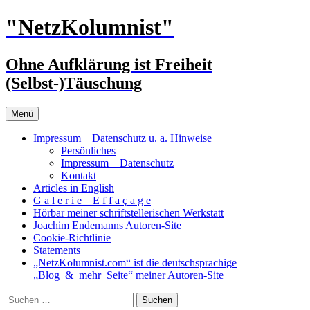
Zum
"NetzKolumnist"
Inhalt
springen
Ohne Aufklärung ist Freiheit
(Selbst-)Täuschung
Menü
Impressum _ Datenschutz u. a. Hinweise
Persönliches
Impressum _ Datenschutz
Kontakt
Articles in English
G a l e r i e _ E f f a ç a g e
Hörbar meiner schriftstellerischen Werkstatt
Joachim Endemanns Autoren-Site
Cookie-Richtlinie
Statements
„NetzKolumnist.com“ ist die deutschsprachige
„Blog_&_mehr_Seite“ meiner Autoren-Site
Suchen