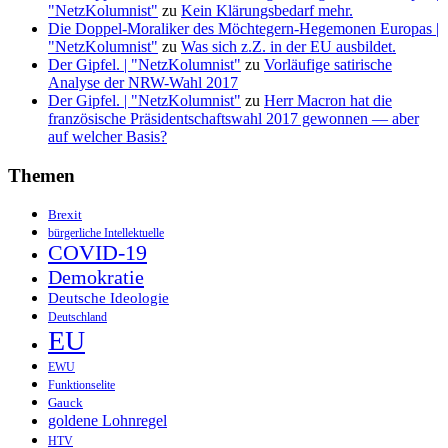
"NetzKolumnist"
zu
Kein Klärungsbedarf mehr.
Die Doppel-Moraliker des Möchtegern-Hegemonen Europas |
"NetzKolumnist"
zu
Was sich z.Z. in der EU ausbildet.
Der Gipfel. | "NetzKolumnist"
zu
Vorläufige satirische
Analyse der NRW-Wahl 2017
Der Gipfel. | "NetzKolumnist"
zu
Herr Macron hat die
französische Präsidentschaftswahl 2017 gewonnen — aber
auf welcher Basis?
Themen
Brexit
bürgerliche Intellektuelle
COVID-19
Demokratie
Deutsche Ideologie
Deutschland
EU
EWU
Funktionselite
Gauck
goldene Lohnregel
HTV