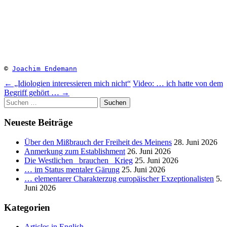
© 
Joachim Endemann
Beitragsnavigation
←
„Idiologien interessieren mich nicht“
Video: … ich hatte von dem
Begriff gehört …
→
Suchen
nach:
Neueste Beiträge
Über den Mißbrauch der Freiheit des Meinens
28. Juni 2026
Anmerkung zum Establishment
26. Juni 2026
Die Westlichen _brauchen_ Krieg
25. Juni 2026
… im Status mentaler Gärung
25. Juni 2026
… elementarer Charakterzug europäischer Exzeptionalisten
5.
Juni 2026
Kategorien
Articles in English