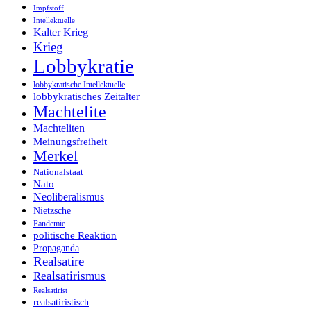
Impfstoff
Intellektuelle
Kalter Krieg
Krieg
Lobbykratie
lobbykratische Intellektuelle
lobbykratisches Zeitalter
Machtelite
Machteliten
Meinungsfreiheit
Merkel
Nationalstaat
Nato
Neoliberalismus
Nietzsche
Pandemie
politische Reaktion
Propaganda
Realsatire
Realsatirismus
Realsatirist
realsatiristisch