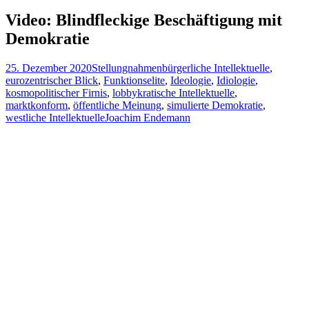
nach:
Video: Blindfleckige Beschäftigung mit
Demokratie
25. Dezember 2020
Stellungnahmen
bürgerliche Intellektuelle
,
eurozentrischer Blick
,
Funktionselite
,
Ideologie
,
Idiologie
,
kosmopolitischer Firnis
,
lobbykratische Intellektuelle
,
marktkonform
,
öffentliche Meinung
,
simulierte Demokratie
,
westliche Intellektuelle
Joachim Endemann