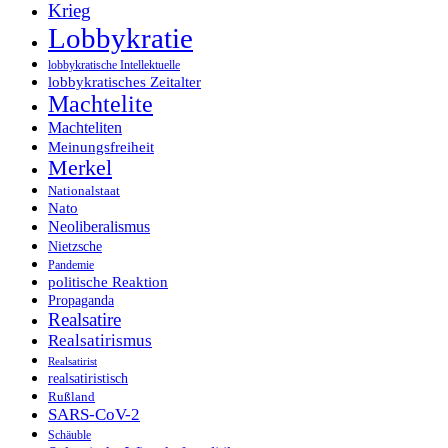
Krieg
Lobbykratie
lobbykratische Intellektuelle
lobbykratisches Zeitalter
Machtelite
Machteliten
Meinungsfreiheit
Merkel
Nationalstaat
Nato
Neoliberalismus
Nietzsche
Pandemie
politische Reaktion
Propaganda
Realsatire
Realsatirismus
Realsatirist
realsatiristisch
Rußland
SARS-CoV-2
Schäuble