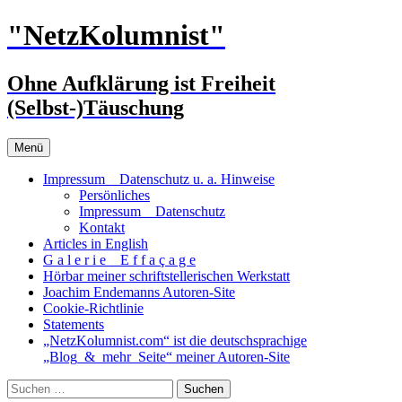
Zum
"NetzKolumnist"
Inhalt
springen
Ohne Aufklärung ist Freiheit
(Selbst-)Täuschung
Menü
Impressum _ Datenschutz u. a. Hinweise
Persönliches
Impressum _ Datenschutz
Kontakt
Articles in English
G a l e r i e _ E f f a ç a g e
Hörbar meiner schriftstellerischen Werkstatt
Joachim Endemanns Autoren-Site
Cookie-Richtlinie
Statements
„NetzKolumnist.com“ ist die deutschsprachige
„Blog_&_mehr_Seite“ meiner Autoren-Site
Suchen