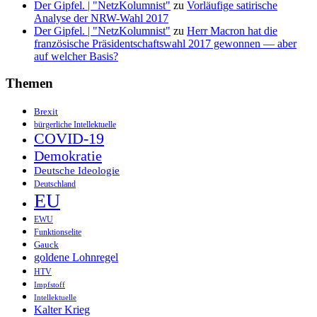
Der Gipfel. | "NetzKolumnist"
zu
Vorläufige satirische
Analyse der NRW-Wahl 2017
Der Gipfel. | "NetzKolumnist"
zu
Herr Macron hat die
französische Präsidentschaftswahl 2017 gewonnen — aber
auf welcher Basis?
Themen
Brexit
bürgerliche Intellektuelle
COVID-19
Demokratie
Deutsche Ideologie
Deutschland
EU
EWU
Funktionselite
Gauck
goldene Lohnregel
HTV
Impfstoff
Intellektuelle
Kalter Krieg