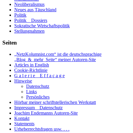
Neoliberalismus
Neues aus Täuschland
Politik
Politik _ Dossiers
Sokratische Wirtschaftspolitik
Stellungnahmen
Seiten
„NetzKolumnist.com“ ist die deutschsprachige
„Blog_&_mehr_Seite“ meiner Autoren-Site
Articles in English
Cookie-Richtlinie
G a l e r i e _ E f f a ç a g e
Hinweise
Datenschutz
Links
Persönliches
Hörbar meiner schriftstellerischen Werkstatt
Impressum _ Datenschutz
Joachim Endemanns Autoren-Site
Kontakt
Statements
Urheberrechtsfragen usw. . . .