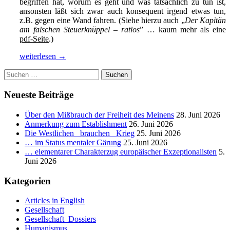
begriffen hat, worum es geht und was tatsächlich zu tun ist,
ansonsten läßt sich zwar auch konsequent irgend etwas tun,
z.B. gegen eine Wand fahren. (Siehe hierzu auch „
Der Kapitän
am falschen Steuerknüppel – ratlos
” … kaum mehr als eine
pdf-Seite
.)
Zwischen
weiterlesen
→
Nationen
Suchen
kann
nach:
es
keinen
Neueste Beiträge
Wettbewerb
geben,
Über den Mißbrauch der Freiheit des Meinens
28. Juni 2026
der
Anmerkung zum Establishment
26. Juni 2026
dem
Die Westlichen _brauchen_ Krieg
25. Juni 2026
zwischen
… im Status mentaler Gärung
25. Juni 2026
Unternehmen
… elementarer Charakterzug europäischer Exzeptionalisten
5.
vergleichbar
Juni 2026
ist.
_
Kategorien
Teil
II
Articles in English
Gesellschaft
Gesellschaft_Dossiers
Humanismus