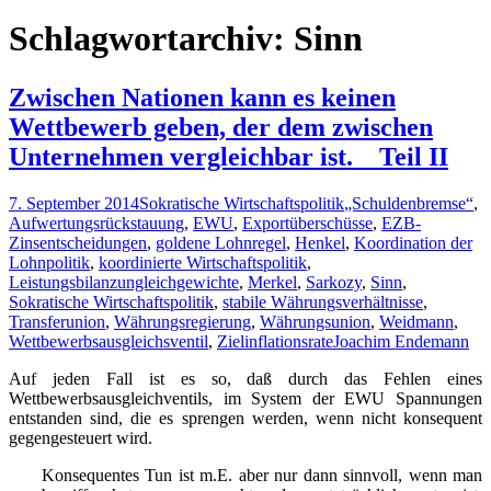
nach:
Schlagwortarchiv: Sinn
Zwischen Nationen kann es keinen
Wettbewerb geben, der dem zwischen
Unternehmen vergleichbar ist. _ Teil II
7. September 2014
Sokratische Wirtschaftspolitik
„Schuldenbremse“
,
Aufwertungsrückstauung
,
EWU
,
Exportüberschüsse
,
EZB-
Zinsentscheidungen
,
goldene Lohnregel
,
Henkel
,
Koordination der
Lohnpolitik
,
koordinierte Wirtschaftspolitik
,
Leistungsbilanzungleichgewichte
,
Merkel
,
Sarkozy
,
Sinn
,
Sokratische Wirtschaftspolitik
,
stabile Währungsverhältnisse
,
Transferunion
,
Währungsregierung
,
Währungsunion
,
Weidmann
,
Wettbewerbsausgleichsventil
,
Zielinflationsrate
Joachim Endemann
Auf jeden Fall ist es
so, daß durch das Fehlen eines
Wettbewerbsausgleichventils, im System der EWU Spannungen
entstanden sind, die es sprengen werden, wenn nicht konsequent
gegengesteuert wird.
Konsequentes Tun ist m.E. aber nur dann sinnvoll, wenn man