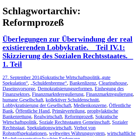
nach:
Schlagwortarchiv:
Reformprozeß
Überlegungen zur Überwindung der real
existierenden Lobbykratie. _ Teil IV.1:
Skizzierung des Sozialen Rechtsstaates. _
1. Teil
27. September 2014
Sokratische Wirtschaftspolitik
„gute
Spekulation“
,
„Schuldenbremse“
,
Bankenlizenz
,
Clearinghouse
,
Daseinsvorsorge
,
Demokratisierungsreformen
,
Einhegung des
Finanzsektors
,
Finanzmarktderegulierung
,
Finanzmarktregulierung
,
humane Gesellschaft
,
kollektiver Schuldenschnitt
,
Lobbykratisierung der Gesellschaft
,
Medienkonzerne
,
Öffentliche
Bank
,
Öffentliche Hand
,
Primärverteilung
,
prophylaktische
Bankenrettung
,
Realwirtschaft
,
Reformprozeß
,
Sokratische
Wirtschaftspolitik
,
Soziale Rechtsstaaten Gemeinschaft
,
Sozialer
Rechtsstaat
,
Spekulationswirtschaft
,
Verbot von
Rohstoffspekulationen
,
weltweites Währungssystem
,
wirtschaftliche
Machtkonzentration
Joachim Endemann