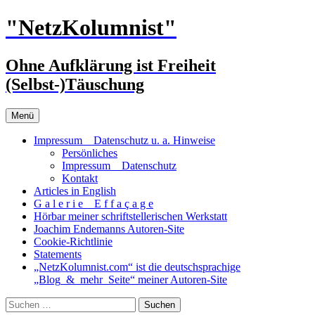
Zum
"NetzKolumnist"
Inhalt
springen
Ohne Aufklärung ist Freiheit
(Selbst-)Täuschung
Menü
Impressum _ Datenschutz u. a. Hinweise
Persönliches
Impressum _ Datenschutz
Kontakt
Articles in English
G a l e r i e _ E f f a ç a g e
Hörbar meiner schriftstellerischen Werkstatt
Joachim Endemanns Autoren-Site
Cookie-Richtlinie
Statements
„NetzKolumnist.com“ ist die deutschsprachige
„Blog_&_mehr_Seite“ meiner Autoren-Site
Suchen