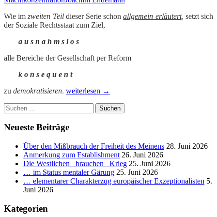
Wie im
zweiten Teil
dieser Serie schon
allgemein erläutert
,
setzt sich
der Soziale Rechtsstaat zum Ziel,
a u s n a h m s l o s
alle Bereiche der Gesellschaft per Reform
k o n s e q u e n t
Überlegungen
zu
demokratisieren
.
weiterlesen
→
zur
Suchen
Überwindung
nach:
der
real
Neueste Beiträge
existierenden
Lobbykratie.
Über den Mißbrauch der Freiheit des Meinens
28. Juni 2026
_
Anmerkung zum Establishment
26. Juni 2026
Teil
Die Westlichen _brauchen_ Krieg
25. Juni 2026
IV.1:
… im Status mentaler Gärung
25. Juni 2026
Skizzierung
… elementarer Charakterzug europäischer Exzeptionalisten
5.
des
Juni 2026
Sozialen
Rechtsstaates.
Kategorien
_