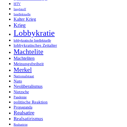
HTV
Impfstoff
Intellektuelle
Kalter Krieg
Krieg
Lobbykratie
lobbykratische Intellektuelle
lobbykratisches Zeitalter
Machtelite
Machteliten
Meinungsfreiheit
Merkel
Nationalstaat
Nato
Neoliberalismus
Nietzsche
Pandemie
politische Reaktion
Propaganda
Realsatire
Realsatirismus
Realsatirist