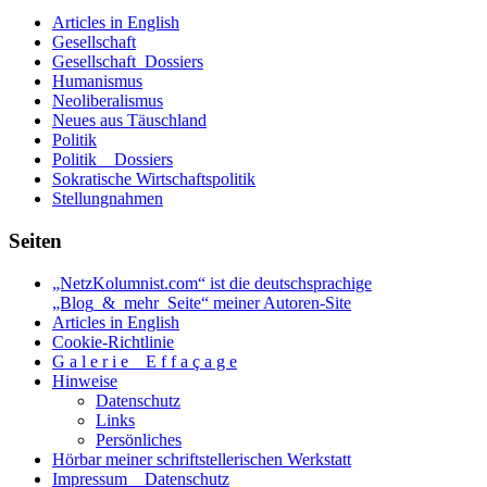
1.
Articles in English
Teil
Gesellschaft
Gesellschaft_Dossiers
Humanismus
Neoliberalismus
Neues aus Täuschland
Politik
Politik _ Dossiers
Sokratische Wirtschaftspolitik
Stellungnahmen
Seiten
„NetzKolumnist.com“ ist die deutschsprachige
„Blog_&_mehr_Seite“ meiner Autoren-Site
Articles in English
Cookie-Richtlinie
G a l e r i e _ E f f a ç a g e
Hinweise
Datenschutz
Links
Persönliches
Hörbar meiner schriftstellerischen Werkstatt
Impressum _ Datenschutz