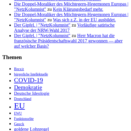
Die Doppel-Moraliker des Möchtegern-Hegemonen Europas |
"NetzKolumnist"
zu
Kein Klärungsbedarf mehr.
Die Doppel-Moraliker des Möchtegern-Hegemonen Europas |
"NetzKolumnist"
zu
Was sich z.Z. in der EU ausbildet.
Der Gipfel. | "NetzKolumnist"
zu
Vorläufige satirische
Analyse der NRW-Wahl 2017
Der Gipfel. | "NetzKolumnist"
zu
Herr Macron hat die
französische Präsidentschaftswahl 2017 gewonnen — aber
auf welcher Basis?
Themen
Brexit
bürgerliche Intellektuelle
COVID-19
Demokratie
Deutsche Ideologie
Deutschland
EU
EWU
Funktionselite
Gauck
goldene Lohnregel