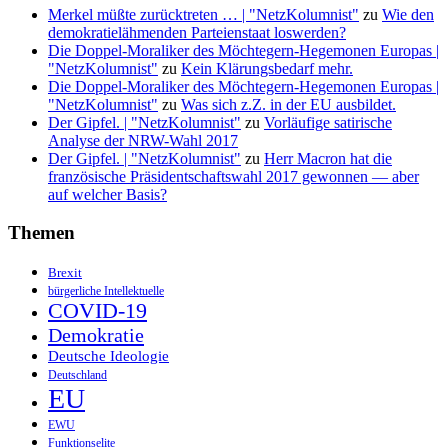
Merkel müßte zurücktreten … | "NetzKolumnist"
zu
Wie den
demokratielähmenden Parteienstaat loswerden?
Die Doppel-Moraliker des Möchtegern-Hegemonen Europas |
"NetzKolumnist"
zu
Kein Klärungsbedarf mehr.
Die Doppel-Moraliker des Möchtegern-Hegemonen Europas |
"NetzKolumnist"
zu
Was sich z.Z. in der EU ausbildet.
Der Gipfel. | "NetzKolumnist"
zu
Vorläufige satirische
Analyse der NRW-Wahl 2017
Der Gipfel. | "NetzKolumnist"
zu
Herr Macron hat die
französische Präsidentschaftswahl 2017 gewonnen — aber
auf welcher Basis?
Themen
Brexit
bürgerliche Intellektuelle
COVID-19
Demokratie
Deutsche Ideologie
Deutschland
EU
EWU
Funktionselite