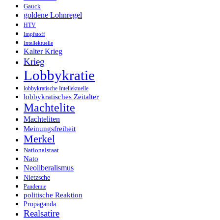
Gauck
goldene Lohnregel
HTV
Impfstoff
Intellektuelle
Kalter Krieg
Krieg
Lobbykratie
lobbykratische Intellektuelle
lobbykratisches Zeitalter
Machtelite
Machteliten
Meinungsfreiheit
Merkel
Nationalstaat
Nato
Neoliberalismus
Nietzsche
Pandemie
politische Reaktion
Propaganda
Realsatire