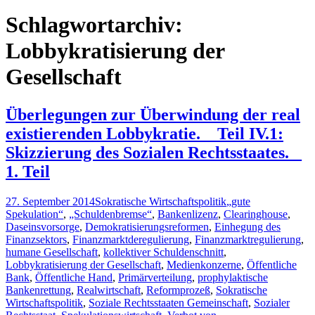
nach:
Schlagwortarchiv:
Lobbykratisierung der
Gesellschaft
Überlegungen zur Überwindung der real
existierenden Lobbykratie. _ Teil IV.1:
Skizzierung des Sozialen Rechtsstaates. _
1. Teil
27. September 2014
Sokratische Wirtschaftspolitik
„gute
Spekulation“
,
„Schuldenbremse“
,
Bankenlizenz
,
Clearinghouse
,
Daseinsvorsorge
,
Demokratisierungsreformen
,
Einhegung des
Finanzsektors
,
Finanzmarktderegulierung
,
Finanzmarktregulierung
,
humane Gesellschaft
,
kollektiver Schuldenschnitt
,
Lobbykratisierung der Gesellschaft
,
Medienkonzerne
,
Öffentliche
Bank
,
Öffentliche Hand
,
Primärverteilung
,
prophylaktische
Bankenrettung
,
Realwirtschaft
,
Reformprozeß
,
Sokratische
Wirtschaftspolitik
,
Soziale Rechtsstaaten Gemeinschaft
,
Sozialer