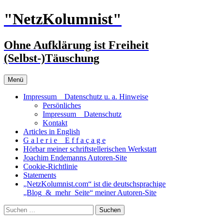
Zum
"NetzKolumnist"
Inhalt
springen
Ohne Aufklärung ist Freiheit
(Selbst-)Täuschung
Menü
Impressum _ Datenschutz u. a. Hinweise
Persönliches
Impressum _ Datenschutz
Kontakt
Articles in English
G a l e r i e _ E f f a ç a g e
Hörbar meiner schriftstellerischen Werkstatt
Joachim Endemanns Autoren-Site
Cookie-Richtlinie
Statements
„NetzKolumnist.com“ ist die deutschsprachige
„Blog_&_mehr_Seite“ meiner Autoren-Site
Suchen