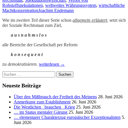
Rechtsstaat
,
Spekulationswirtschaft
,
Verbot von
Rohstoffspekulationen
,
weltweites Währungssystem
,
wirtschaftliche
Machtkonzentration
Joachim Endemann
Wie im
zweiten Teil
dieser Serie schon
allgemein erläutert
,
setzt sich
der Soziale Rechtsstaat zum Ziel,
a u s n a h m s l o s
alle Bereiche der Gesellschaft per Reform
k o n s e q u e n t
Überlegungen
zu
demokratisieren
.
weiterlesen
→
zur
Suchen
Überwindung
nach:
der
real
Neueste Beiträge
existierenden
Lobbykratie.
Über den Mißbrauch der Freiheit des Meinens
28. Juni 2026
_
Anmerkung zum Establishment
26. Juni 2026
Teil
Die Westlichen _brauchen_ Krieg
25. Juni 2026
IV.1:
… im Status mentaler Gärung
25. Juni 2026
Skizzierung
… elementarer Charakterzug europäischer Exzeptionalisten
5.
des
Juni 2026
Sozialen