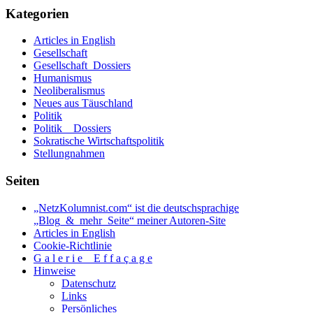
Rechtsstaates.
Kategorien
_
1.
Articles in English
Teil
Gesellschaft
Gesellschaft_Dossiers
Humanismus
Neoliberalismus
Neues aus Täuschland
Politik
Politik _ Dossiers
Sokratische Wirtschaftspolitik
Stellungnahmen
Seiten
„NetzKolumnist.com“ ist die deutschsprachige
„Blog_&_mehr_Seite“ meiner Autoren-Site
Articles in English
Cookie-Richtlinie
G a l e r i e _ E f f a ç a g e
Hinweise
Datenschutz
Links
Persönliches