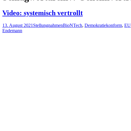
Video: systemisch vertrollt
13. August 2021
Stellungnahmen
BioNTech
,
Demokratiekonform
,
EU
Endemann