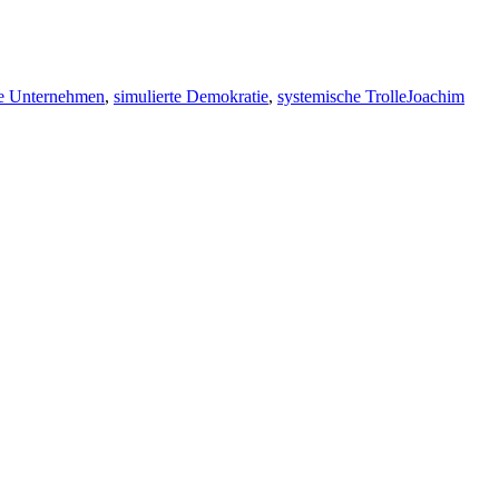
rte Unternehmen
,
simulierte Demokratie
,
systemische Trolle
Joachim