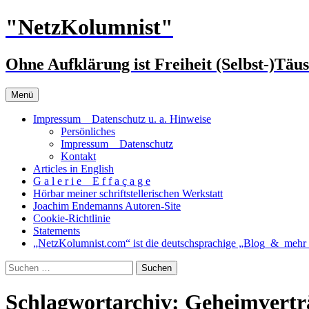
Zum
"NetzKolumnist"
Inhalt
springen
Ohne Aufklärung ist Freiheit (Selbst-)Täu
Menü
Impressum _ Datenschutz u. a. Hinweise
Persönliches
Impressum _ Datenschutz
Kontakt
Articles in English
G a l e r i e _ E f f a ç a g e
Hörbar meiner schriftstellerischen Werkstatt
Joachim Endemanns Autoren-Site
Cookie-Richtlinie
Statements
„NetzKolumnist.com“ ist die deutschsprachige „Blog_&_mehr_
Suchen
nach:
Schlagwortarchiv: Geheimvertr