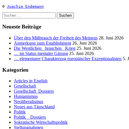
© 
Joachim Endemann
Suchen
nach:
Neueste Beiträge
Über den Mißbrauch der Freiheit des Meinens
28. Juni 2026
Anmerkung zum Establishment
26. Juni 2026
Die Westlichen _brauchen_ Krieg
25. Juni 2026
… im Status mentaler Gärung
25. Juni 2026
… elementarer Charakterzug europäischer Exzeptionalisten
5. 
Kategorien
Articles in English
Gesellschaft
Gesellschaft_Dossiers
Humanismus
Neoliberalismus
Neues aus Täuschland
Politik
Politik _ Dossiers
Sokratische Wirtschaftspolitik
Stellungnahmen