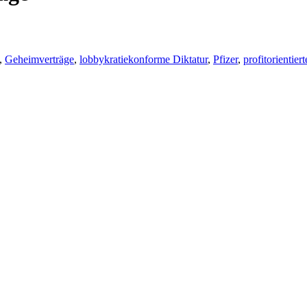
,
Geheimverträge
,
lobbykratiekonforme Diktatur
,
Pfizer
,
profitorientie