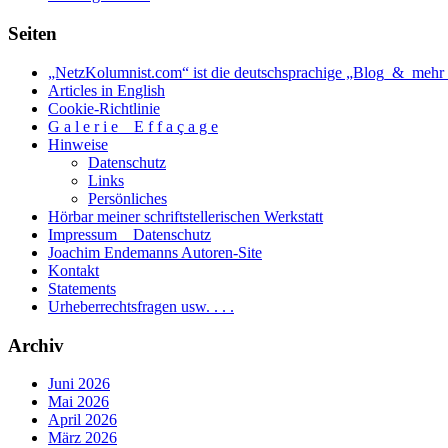
Seiten
„NetzKolumnist.com“ ist die deutschsprachige „Blog_&_mehr_
Articles in English
Cookie-Richtlinie
G a l e r i e _ E f f a ç a g e
Hinweise
Datenschutz
Links
Persönliches
Hörbar meiner schriftstellerischen Werkstatt
Impressum _ Datenschutz
Joachim Endemanns Autoren-Site
Kontakt
Statements
Urheberrechtsfragen usw. . . .
Archiv
Juni 2026
Mai 2026
April 2026
März 2026