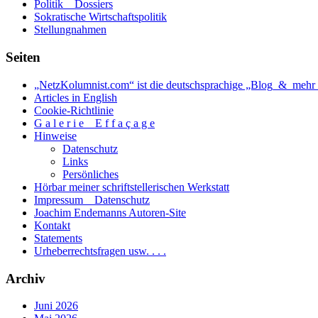
Politik _ Dossiers
Sokratische Wirtschaftspolitik
Stellungnahmen
Seiten
„NetzKolumnist.com“ ist die deutschsprachige „Blog_&_mehr_
Articles in English
Cookie-Richtlinie
G a l e r i e _ E f f a ç a g e
Hinweise
Datenschutz
Links
Persönliches
Hörbar meiner schriftstellerischen Werkstatt
Impressum _ Datenschutz
Joachim Endemanns Autoren-Site
Kontakt
Statements
Urheberrechtsfragen usw. . . .
Archiv
Juni 2026