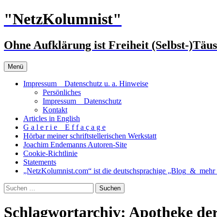
Zum
"NetzKolumnist"
Inhalt
springen
Ohne Aufklärung ist Freiheit (Selbst-)Täu
Menü
Impressum _ Datenschutz u. a. Hinweise
Persönliches
Impressum _ Datenschutz
Kontakt
Articles in English
G a l e r i e _ E f f a ç a g e
Hörbar meiner schriftstellerischen Werkstatt
Joachim Endemanns Autoren-Site
Cookie-Richtlinie
Statements
„NetzKolumnist.com“ ist die deutschsprachige „Blog_&_mehr_
Suchen
nach:
Schlagwortarchiv: Apotheke de