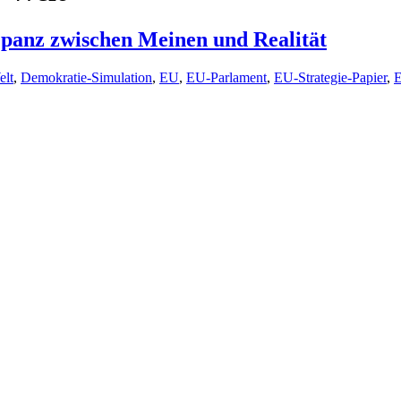
repanz zwischen Meinen und Realität
elt
,
Demokratie-Simulation
,
EU
,
EU-Parlament
,
EU-Strategie-Papier
,
E