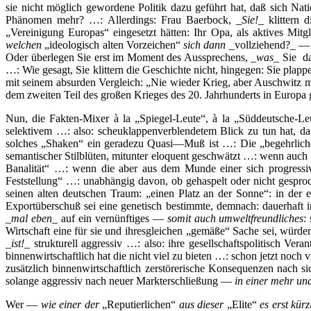
sie nicht möglich gewordene Politik dazu geführt hat, daß sich Nati
Phänomen mehr? …: Allerdings: Frau Baerbock, _
Sie!
_ klittern 
„Vereinigung Europas“ eingesetzt hätten: Ihr Opa, als aktives Mi
welchen
„ideologisch alten Vorzeichen“
sich dann
_vollziehend?_ —
Oder überlegen Sie erst im Moment des Aussprechens, _
was
_ Sie 
…: Wie gesagt, Sie klittern die Geschichte nicht, hingegen: Sie plapp
mit seinem absurden Vergleich: „Nie wieder Krieg, aber Auschwitz ma
dem zweiten Teil des großen Krieges des 20. Jahrhunderts in Europ
Nun, die Fakten-Mixer à la „Spiegel-Leute“, à la „Süddeutsche-L
selektivem …: also: scheuklappenverblendetem Blick zu tun hat, da si
solches „Shaken“ ein geradezu Quasi—Muß ist …: Die „begehrlich
semantischer Stilblüten, mitunter eloquent geschwätzt …: wenn auch
Banalität“ …: wenn die aber aus dem Munde einer sich progress
Feststellung“ …: unabhängig davon, ob gehaspelt oder nicht gesp
seinen alten deutschen Traum: „einen Platz an der Sonne“: in der 
Exportüberschuß sei eine genetisch bestimmte, demnach: dauerhaft 
_
mal eben
_ auf ein vernünftiges —
somit auch umweltfreundliches
:
Wirtschaft eine für sie und ihresgleichen „gemäße“ Sache sei, würde
_
ist!
_ strukturell aggressiv …: also: ihre gesellschaftspolitisch Ve
binnenwirtschaftlich hat die nicht viel zu bieten …: schon jetzt noc
zusätzlich binnenwirtschaftlich zerstörerische Konsequenzen nach 
solange aggressiv nach neuer Markterschließung —
in einer mehr un
Wer —
wie einer der
„Reputierlichen“
aus dieser
„Elite“
es erst kür