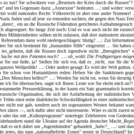
ts zu tun? Sie schwätzen von „Besetzen der Krim durch die Russen“? Si
“ und im Gegensatz dazu: „Annexion“ bedeuten …: und weiter: verscha
letzt wohl nationales Recht: Völkerrecht ist aber eine andre Nummer!
der Nazis Juden und all jene zu ermorden suchten, die gegen den Nazi-Ter
 _
dann!
_ ein an die Russische Föderation gerichtetes Aufnahmegesuch 
ich abgesegnet: für lange Zeit noch: Und es war auch nicht die russis
chen Militäreinheiten sollten nicht zulassen, daß dort stationierte ukr
s Referendum dann wohl niedergeschlagen: blutig? …: Zur Informatio
en Sie sich bestimmt für „humanitäre Hilfe“ eingesetzt … Sie haben 
:
ins
_geheim, daß die Russen doch irgendwie nicht: „Ihresgleichen“
 Sache mit den Patenten noch?
…:
ob
_wohl:
Die Profitgierigen mögen
n Sie nur ließe, ja? Stellen Sie sich vor, daß es _
nicht
_ nur für die 
Weltpolitik! …: Oder anders gesagt: Es wird der Welt guttun, wen
Sie schon von Humanitärem reden: Heben Sie die Sanktionen gegen 
: „Den Menschen helfen?“ …: Werden Sie nicht rot, wenn Sie derartig
e ich Sie überraschen, sagte ich Ihnen: Leute wie Sie ekeln mich an?!
estammelte Presseerklärung, in der kaum ein Satz grammatisch korrekt 
ussische Organisation, die sich der Aufarbeitung der stalinistischen 
 Trittin einst seine dialektische Schwätzfähigkeit in einer stalinistisc
rechen nicht nur gab, sondern auch im sogenannten Westen bekannt war
hen sitzen
—, sich dafür aber nicht interessierte. Wäre es nicht zuerst
oder das mit „Kulturprogramm“ unterlegte Zelebrieren von Gedenkta
. Jahrhunderts stand die Ukraine auf der Agenda deutscher Macht_
Begie
n, daß es sich dabei um „Jugendsünden“ gehandelt _
habe?
_ …: und dann
reits jenes, das man „nationalbefreite Zonen“ nennt: in Deutschland? Is