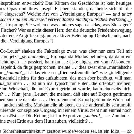
itsproblem entwickelt? Das Klittern der Geschichte ist kein heutiges
hres Opas und Ihres Joseph Fischers ständen, da beide sich für die
opas“ eingesetzt? Welche Art von „Vereinigung Europas“ —
und unter
chen sind ein universell verwendbares machtpolitisches Werkzeug
._)
?
_ Ursprung: Sie wollen etwas anderes sagen als das, was Sie sagen?
r Fischer? War es nicht dieser Herr, der die deutsche Friedenbewegung
s der erste Angriffskrieg: unter aktiver Beteiligung Deutschlands, nach
 die „Vereinigung Europas“?
-Co-Leute“ shaken die Faktenlage zwar: was aber nur zum Teil mit
, im jetzt _
permanenten
_ Propaganda-Modus befinden, da dann ein
ichtungen …: passiert, hat man …: also: abgesehen vom Absondern
spelnd, da flugs gesprochen, meinte …: dies zwar eine „martialische
ur _
kommt?
_, ist das eine so „friedensfreundliche“ wie „intelligente
bstantiell nichts für das aufzubieten, das man aber benötigt, will man
us
_träumen …: Ist nun mal typisch für Eliten, die offenbar meinen,
ine Wirtschaft, die auf Export getrimmt wurde, kann einerseits nicht
? …: Nun, jene „Leute“, die meinen, daß eine auf Export getrimmte
hen sind die das aber. …: Denn: eine auf Export getrimmte Wirtschaft
_ andren ständig Marktanteile abjagen, da sie andernfalls schrumpft:
sultierende konzeptlose Umgang mit einem Virus, zieht nun einmal noch
x auslöst …: Die Rettung ist im Export zu _
suchen!
_ …: Zumindest
e zwei Erde aus dem Hut zaubert, vielleicht? …
Sicherheitsarchitektur“ zerstört würde/worden sei, ist ein Idiot —
ob