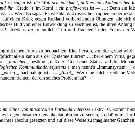
ohl zu sagen ist
:
die Wahrscheinlichkeit, daß es ein akademischer Id
 und ihr
„Credo“ (_im Kern!_)
ein profitwertes ist
— …: Denn ein Idiot s
 ist. …: Wer also sagt: „Es ist Fakt, daß russische Truppen an der ukrai
, auf einen Krieg gegen Rußland vorbereitenden Übungen, die sich d
istisches Bild von einer Entwicklung zu zeichnen ist, die ihren Anfang 
tzt!
_ friedens_
un
_freundliche Tun und Trachten in den Fokus der 
 mit einem Virus zu beobachten: Eine Person, von der gesagt wird, dies
pflicht allein kann aus der Epidemie führen“ …: bei einem Virus, geg
aus _
mal eben
_ bestimmt, daß der „Genesenen-Status“ auf drei Monat
ologischen
Kommunikationssystems
(_man nennt’s „Immunsystem“_)
d
 _
einzig!
_ nachhaltige ist. …: _
Also!
_: Wer eine solche zeitliche Ve
emandem richten, der ein solches Problem hat?
o:
im Sinne von machtvollen Partikularinteressen
aktiv ist, kommt hin
um es in gemeinsamer Gedankentat absolut zu setzen, so daß nun: „ihr
e ihres absolut gesetzten und auf diese Weise zu imaginierter Ganzhe