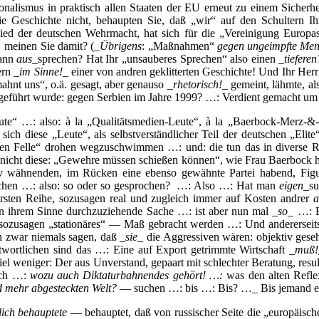
onalismus in praktisch allen Staaten der EU erneut zu einem Sicherhe
die Geschichte nicht, behaupten Sie, daß „wir“ auf den Schultern I
tglied der deutschen Wehrmacht, hat sich für die „Vereinigung Eur
 meinen Sie damit? (_
Übrigens
: „Maßnahmen“
gegen ungeimpfte Mens
dann
aus
_sprechen? Hat Ihr „unsauberes Sprechen“ also einen _
tieferen
ern _
im Sinne!
_ einer von andren geklitterten Geschichte! Und Ihr Her
hnt uns“, o.ä. gesagt, aber genauso _
rhetorisch!
_ gemeint, lähmte, al
a geführt wurde: gegen Serbien im Jahre 1999? …: Verdient gemacht um
eute“ …: also: à la „Qualitätsmedien-Leute“, à la „Baerbock-Merz-&
ch diese „Leute“, als selbstverständlicher Teil der deutschen „Elite“
en Felle“ drohen wegzuschwimmen …: und: die tun das in diverse R
 nicht diese: „Gewehre müssen schießen können“, wie Frau Baerbock ha
iv wähnenden, im Rücken eine ebenso gewähnte Partei habend, Fig
rochen …: also: so oder so gesprochen? …: Also …: Hat man
eigen
_su
ersten Reihe, sozusagen real und zugleich immer auf Kosten andrer
a
in ihrem Sinne durchzuziehende Sache …: ist aber nun mal _
so
_ …: E
 sozusagen „stationäres“ — Maß gebracht werden …: Und andererseits
n zwar niemals sagen, daß _
sie
_ die Aggressiven wären: objektiv gese
rantwortlichen sind das …: Eine auf Export getrimmte Wirtschaft _
muß!
h viel weniger: Der aus Unverstand, gepaart mit schlechter Beratung, re
sich …:
wozu auch Diktaturbahnendes gehört! …:
was den alten Refle
d mehr abgesteckten Welt?
— suchen …: bis …: Bis? …_ Bis jemand ein
zlich behauptete
— behauptet, daß von russischer Seite die „europäische 