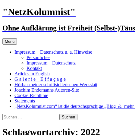
Zum
"NetzKolumnist"
Inhalt
springen
Ohne Aufklärung ist Freiheit (Selbst-)Täu
Menü
Impressum _ Datenschutz u. a. Hinweise
Persönliches
Impressum _ Datenschutz
Kontakt
Articles in English
G a l e r i e _ E f f a ç a g e
Hörbar meiner schriftstellerischen Werkstatt
Joachim Endemanns Autoren-Site
Cookie-Richtlinie
Statements
„NetzKolumnist.com“ ist die deutschsprachige „Blog_&_mehr_
Suchen
nach:
Schlagwortarchiv: 2022