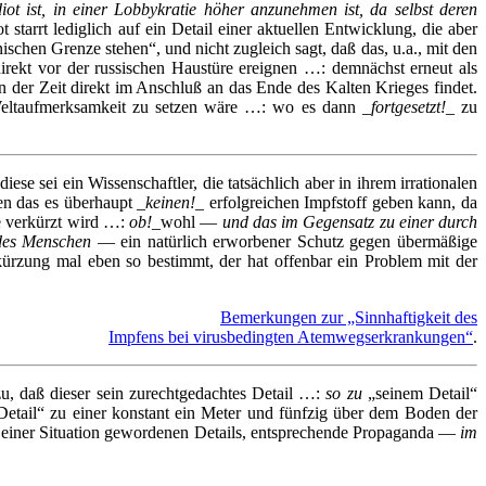
iot ist, in einer Lobbykratie höher anzunehmen ist, da selbst deren
tarrt lediglich auf ein Detail einer aktuellen Entwicklung, die aber
nischen Grenze stehen“, und nicht zugleich sagt, daß das, u.a., mit den
irekt vor der russischen Haustüre ereignen …: demnächst erneut als
in der Zeit direkt im Anschluß an das Ende des Kalten Krieges findet.
Weltaufmerksamkeit zu setzen wäre …: wo es dann _
fortgesetzt!
_ zu
e sei ein Wissenschaftler, die tatsächlich aber in ihrem irrationalen
en das es überhaupt _
keinen!
_ erfolgreichen Impfstoff geben
kann,
da
e verkürzt wird …:
ob!
_wohl —
und das im Gegensatz zu einer durch
es Menschen
— ein natürlich erworbener Schutz gegen übermäßige
rkürzung mal eben so bestimmt, der hat offenbar ein Problem mit der
Bemerkungen zur „Sinnhaftigkeit des
Impfens bei virusbedingten Atemwegserkrankungen“
.
zu, daß dieser sein zurechtgedachtes Detail …:
so zu
„seinem Detail“
 Detail“ zu einer konstant ein Meter und fünfzig über dem Boden der
it einer Situation gewordenen Details, entsprechende Propaganda —
im