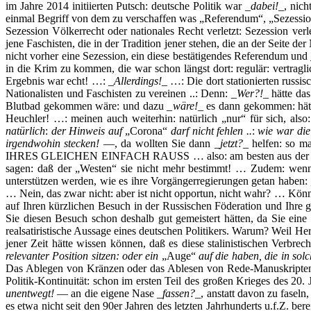
im Jahre 2014 initiierten Putsch: deutsche Politik war _
dabei!
_, nich
einmal Begriff von dem zu verschaffen was „Referendum“, „Sezession
Sezession Völkerrecht oder nationales Recht verletzt: Sezession ver
jene Faschisten, die in der Tradition jener stehen, die an der Seite 
nicht vorher eine Sezession, ein diese bestätigendes Referendum und
in die Krim zu kommen, die war schon längst dort: regulär: vertragl
Ergebnis war echt! …: _
Allerdings!
_ …: Die dort stationierten russis
Nationalisten und Faschisten zu vereinen ..: Denn: _
Wer?!
_ hätte da
Blutbad gekommen wäre: und dazu _
wäre!
_ es dann gekommen: hätt
Heuchler! …: meinen auch weiterhin: natürlich „nur“ für sich, also
natürlich
:
der Hinweis auf
„Corona“
darf nicht fehlen ..
:
wie war die
irgendwohin stecken!
—, da wollten Sie dann _
jetzt?
_ helfen: so ma
IHRES GLEICHEN EINFACH RAUSS … also: am besten aus der ganzen 
sagen: daß der „Westen“ sie nicht mehr bestimmt! … Zudem: wenn 
unterstützen werden, wie es ihre Vorgängerregierungen getan haben
… Nein, das zwar nicht: aber ist nicht opportun, nicht wahr? … Könnt
auf Ihren kürzlichen Besuch in der Russischen Föderation und Ihre g
Sie diesen Besuch schon deshalb gut gemeistert hätten, da Sie eine r
realsatiristische Aussage eines deutschen Politikers. Warum? Weil Herr
jener Zeit hätte wissen können, daß es diese stalinistischen Verb
relevanter Position sitzen: oder ein
„Auge“
auf die haben, die in solc
Das Ablegen von Kränzen oder das Ablesen von Rede-Manuskripten 
Politik-Kontinuität: schon im ersten Teil des großen Krieges des 20
unentwegt!
— an die eigene Nase _
fassen?
_, anstatt davon zu fasel
es etwa nicht seit den 90er Jahren des letzten Jahrhunderts u.f.Z. be