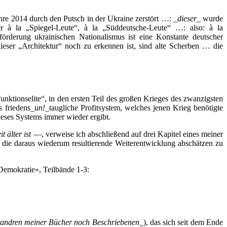
re 2014 durch den Putsch in der Ukraine zerstört …: _
dieser
_ wurde
er à la „Spiegel-Leute“, à la „Süddeutsche-Leute“ …: also: à la
örderung ukrainischen Nationalismus ist eine Konstante deutscher
ieser „Architektur“ noch zu erkennen ist, sind alte Scherben … die
Funktionselite“, in den ersten Teil des großen Krieges des zwanzigsten
s friedens_
un!_
taugliche Profitsystem, welches jenen Krieg benötigte
ieses Systems immer wieder ergibt.
 älter ist
—, verweise ich abschließend auf drei Kapitel eines meiner
 die daraus wiederum resultierende Weiterentwicklung abschätzen zu
Demokratie», Teilbände 1-3:
n andren meiner Bücher noch Beschriebenen
_), das sich seit dem Ende