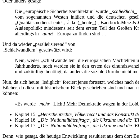
Oder anders gesagt:
Die „europäische Sicherheitsarchitektur“ wurde _
schließlich!
_
vom sogenannten Westen initiiert und die deutschen gesel
„Qualitätsmedien-Leute“, à la (_heute_) „Baerbock-Merz-&-
Außenpolitik: mindestens seit dem ersten Teil des Großen Kr
allerdings in _
ganz!
_ Europa zu finden sind …
Und da wieder „parallelisierend“ von
„Schlafwandlern“ geschwätzt wird:
Nein, weder „schlafwandelten“ die europäischen Machteliten und 
Jahrhunderts, noch werden sie in den ersten des einundzwanzi
und zukünftige benötigt, da anders die soziale Unruhe nicht me
Nun, da sich heute „lediglich“ forciert jenes fortsetzt, welches nac
Bücher, da diese mit historischem Blick geschrieben sind und man 
können:
«Es werde _
mehr
_ Licht! Mehr Demokratie wagen in der Lobb
Kapitel 15: „
Menschenrechte, Völkerrecht und das Konstrukt d
Kapitel 16:
„Die ‘Nationalitätenfrage’, die Ukraine und die ‘El
Kapitel 17:
„Die ‘Nationalitätenfrage’, die Ukraine und die ‘El
Denn, wie gesagt, die heutige Entwicklung resultiert aus dem dort B