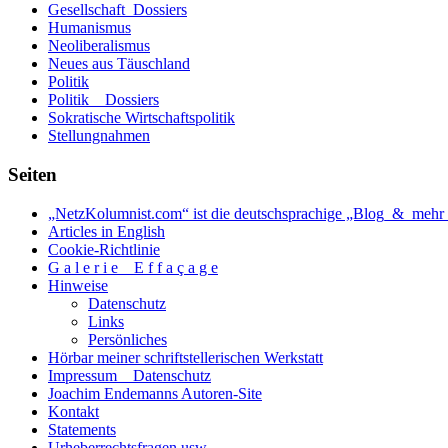
Gesellschaft_Dossiers
Humanismus
Neoliberalismus
Neues aus Täuschland
Politik
Politik _ Dossiers
Sokratische Wirtschaftspolitik
Stellungnahmen
Seiten
„NetzKolumnist.com“ ist die deutschsprachige „Blog_&_mehr_
Articles in English
Cookie-Richtlinie
G a l e r i e _ E f f a ç a g e
Hinweise
Datenschutz
Links
Persönliches
Hörbar meiner schriftstellerischen Werkstatt
Impressum _ Datenschutz
Joachim Endemanns Autoren-Site
Kontakt
Statements
Urheberrechtsfragen usw. . . .