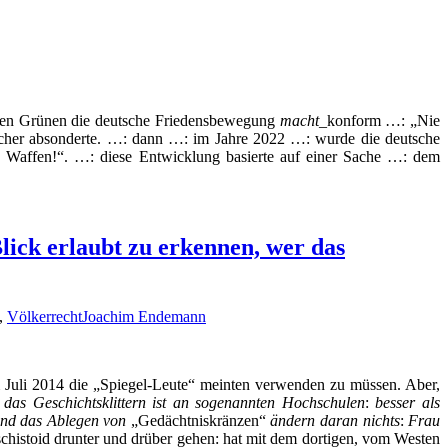
chen Grünen die deutsche Friedensbewegung
macht
_konform …: „Nie
ischer absonderte. …: dann …: im Jahre 2022 …: wurde die deutsche
 Waffen!“. …: diese Entwicklung basierte auf einer Sache …: dem
lick erlaubt zu erkennen, wer das
,
Völkerrecht
Joachim Endemann
 Juli 2014 die „Spiegel-Leute“ meinten verwenden zu müssen. Aber,
:
das Geschichtsklittern ist an sogenannten Hochschulen
:
besser als
und das Ablegen von
„Gedächtniskränzen“
ändern daran nichts
:
Frau
histoid drunter und drüber gehen: hat mit dem dortigen, vom Westen