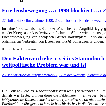
Friedensbewegung …: 1999 blockiert …: 
27. Juli 2022
Stellungnahmen
1999
,
2022
,
blockiert
,
Friedenbewegun
Im Jahre 1999 …: als aus Sicht der Westlichen der Angriffskrieg ge
wieder Krieg, aber Auschwitz verpflichtet uns!“ …: wie der einst
Friedensbewegung von ebenjenen Grünen korrumpiert …: so daß es
organisierten Verbreiten von Lügen aus
macht
_politischen Gründen.
© Joachim Endemann
Den Faktenverdrehern sei ins Stammbuch ge
weltpolitische Problem war und ist
28. Januar 2022
Stellungnahmen
2022
,
Elite des Westens
,
Konstrukt de
Die Collage (_
die 2014 socialmedial viral war
_) verwendet ein Titel
damals wie heute, bringen diese die Faktenlage —
entweder
_bew
lobbykratische Kaderschmieden benannt, so selten schon nicht mehr
Baerbock!
…:
übrigens auch nicht heuchlerisches in die Ostukraine 