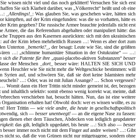
e wissen nicht viel und das noch geklittert! Versuchen Sie sich erst
ffen Sie sich Klarheit darüber, was „Völkerrecht“ heißt und ob eine
 …: _
Allerdings!
_: Was glauben Sie, was geschehen wäre, hätten sich
ror kämpften, auf der Krim eingefunden: was die so vorhatten, hätte es
der Krim gegeben? Die russische Armee brauchte jedenfalls nicht erst
che Armee, die das Referendum abgehalten oder manipuliert hätte: das
ainische Truppen aus den Kasernen ausrückten: sich mit den ukrainischen
n: auf der Krim leben mehrheitlich Russen …: Wenn es aber dort zum
den Unterton _
bemerkt?
_, der besagt: Leute wie Sie, sind die größten
 wären …: „schlimme humanitäre Situation in der Ostukraine“ — …:
 sich die Patente für ihre
„quasi-placebo-aktiven Substanzen“
besser
Masse der Menschen _
dort
_ besser wäre: HALTEN SIE SICH UND
n Heuchler wie Sie nicht mehr die Weltgeschicke bestimmen: will
Syrien auf, und schwören Sie, daß sie dort keine Islamisten mehr
 heucheln? …: Oder, was ist mit Julian Assange? … Schon vergessen?
 … Womit dann ein Herr Trittin nicht minder gemeint ist, der, bezogen
und inhaltlich selektiv: somit ebenso wenig korrekt war, meinte, daß
Verbrechen verschieben hat, besucht hätten. Nun, das ist eine weitere
hen Organisation erhalten hat! Obwohl doch: wer es wissen wollte, es zu
en! Herr Trittin —
wie viele andre, die heute in gesellschaftspolitisch
 notwendig, sich —
besser unentwegt!
— an die eigene Nase zu fassen:
gen dienen eher dem Täuschen, Abdecken von lediglich geupdateter
rigkeit
: das gilt, lediglich upgedatet, bis heute …: Sich also —
besser
 besser immer noch nicht mit dem Finger auf andre weisen? …: Gibt
t es nicht so, daß die von Grünen nicht nur mitgetragene, sondern ohne