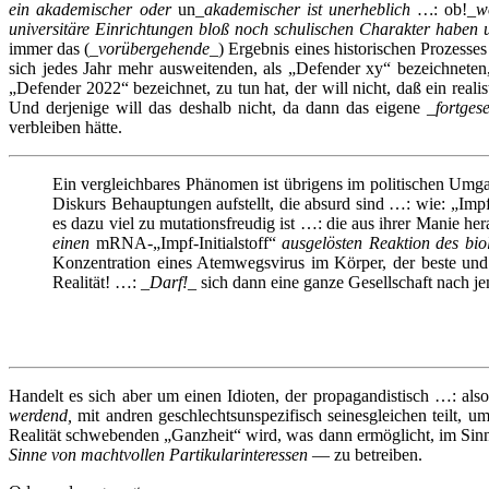
ein akademischer oder
un
_akademischer ist unerheblich …
: ob!_
w
universitäre Einrichtungen bloß noch schulischen Charakter haben
immer das (_
vorübergehende
_) Ergebnis eines historischen Prozesses
sich jedes Jahr mehr ausweitenden, als „Defender xy“ bezeichneten
„Defender 2022“ bezeichnet, zu tun hat, der will nicht, daß ein real
Und derjenige will das deshalb nicht, da dann das eigene _
fortgese
verbleiben hätte.
Ein vergleichbares Phänomen ist übrigens im politischen Umgang
Diskurs Behauptungen aufstellt, die absurd sind …: wie: „Impf
es dazu viel zu mutationsfreudig ist …:
die aus ihrer Manie her
einen
mRNA-„Impf-Initialstoff“
ausgelösten Reaktion des bi
Konzentration eines Atemwegsvirus im Körper
,
der beste und
Realität! …: _
Darf!
_ sich dann eine ganze Gesellschaft nach j
Handelt es sich aber um einen Idioten, der propagandistisch …: als
werdend,
mit andren geschlechtsunspezifisch seinesgleichen teilt, 
Realität schwebenden „Ganzheit“ wird, was dann ermöglicht, im Sinn
Sinne von machtvollen Partikularinteressen
— zu betreiben.