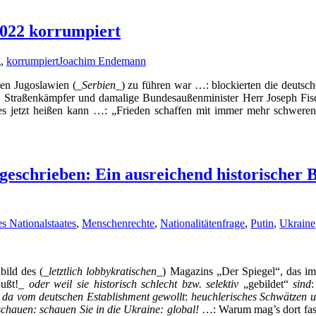
2022 korrumpiert
g
,
korrumpiert
Joachim Endemann
gen Jugoslawien (_
Serbien
_) zu führen war …: blockierten die deuts
ige Straßenkämpfer und damalige Bundesaußenminister Herr Joseph F
 jetzt heißen kann …: „Frieden schaffen mit immer mehr schweren
schrieben: Ein ausreichend historischer B
s Nationalstaates
,
Menschenrechte
,
Nationalitätenfrage
,
Putin
,
Ukraine
bild des (_
letztlich lobbykratischen
_) Magazins „Der Spiegel“, das im
ußt!_
oder weil sie historisch schlecht bzw. selektiv
„gebildet“
sind
, da vom deutschen Establishment gewollt
:
heuchlerisches Schwätzen 
schauen: schauen Sie in die Ukraine: global!
…: Warum mag’s dort fasc