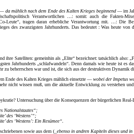
 —
da mählich nach dem Ende des Kalten Krieges beginnend
— im Jah
lschaftspolitisch Verantwortlichen …: somit: auch die Fakten-Mix
Co-Leute“, tragen daran erhebliche Verantwortung mit. …: Die Bef
ieges des zwanzigsten Jahrhunderts. Das bedeutet : Was heute von d
ihre Satelliten: gemeinhin als „Elite“ bezeichnet: tatsächlich also: „
gsten Jahrhunderts „schlafwandeln“. Denn damals wie heute ist es da
hr zu beherrschen war und ist, die sich aus der destruktiven Dynamik d
h dem Ende des Kalten Krieges mählich einsetzte —
wobei der Impetus weit
mehr nicht wissen muß, um die aktuelle Entwicklung zu verstehen und
ykratie? Untersuchung über die Konsequenzen der bürgerlichen Real-
es Nationalstaates“
;
ite’ des ‘Westens’“
;
ite’ des ‘Westens’: Ein Resümee“.
eschriebenen sowie aus dem (_
ebenso in andren Kapiteln dieses und i