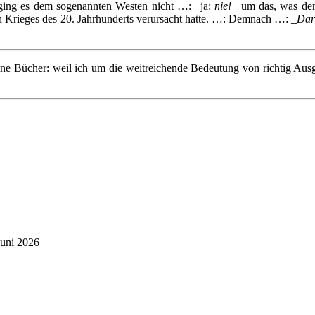
 ging es dem sogenannten Westen nicht …: _ja:
nie!
_ um das, was den
en Krieges des 20. Jahrhunderts verursacht hatte. …: Demnach …: _
Dar
ne Bücher: weil ich um die weitreichende Bedeutung von richtig Aus
Juni 2026