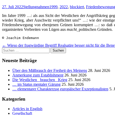
27. Juli 2022
Stellungnahmen
1999
,
2022
,
blockiert
,
Friedenbewegun
Im Jahre 1999 …: als aus Sicht der Westlichen der Angriffskrieg ge
wieder Krieg, aber Auschwitz verpflichtet uns!“ …: wie der einst
Friedensbewegung von ebenjenen Grünen korrumpiert …: so daß es
organisierten Verbreiten von Lügen aus
macht
_politischen Gründen.
© Joachim Endemann
Beitragsnavigation
←
Wieso der fragwürdige Begriff Realsatire besser nicht für die Bene
Suchen
nach:
Neueste Beiträge
Über den Mißbrauch der Freiheit des Meinens
28. Juni 2026
Anmerkung zum Establishment
26. Juni 2026
Die Westlichen _brauchen_ Krieg
25. Juni 2026
… im Status mentaler Gärung
25. Juni 2026
… elementarer Charakterzug europäischer Exzeptionalisten
5. 
Kategorien
Articles in English
Gesellschaft