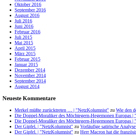
Oktober 2016
September 2016
August 2016
Juli 2016
Juni 2016
Februar 2016
Juli 2015
Mai 2015
April 2015
März 2015
Februar 2015
Januar 2015
Dezember 2014
November 2014
September 2014
August 2014
Neueste Kommentare
Merkel müßte zurücktreten … | "NetzKolumnist"
zu
Wie den d
Die Doppel-Moraliker des Möchtegern-Hegemonen Europas | 
Die Doppel-Moraliker des Möchtegern-Hegemonen Europas | 
Der Gipfel. | "NetzKolumnist"
zu
Vorläufige satirische Anal
Der Gipfel. | "NetzKolumnist"
zu
Herr Macron hat die französ