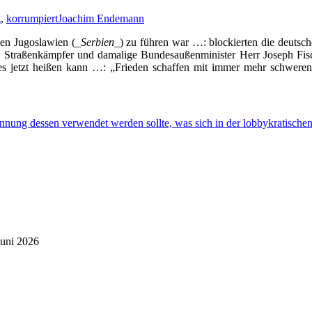
g
,
korrumpiert
Joachim Endemann
gen Jugoslawien (_
Serbien
_) zu führen war …: blockierten die deuts
ige Straßenkämpfer und damalige Bundesaußenminister Herr Joseph F
 jetzt heißen kann …: „Frieden schaffen mit immer mehr schweren
nnung dessen verwendet werden sollte, was sich in der lobbykratischen
Juni 2026