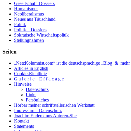
Gesellschaft_Dossiers
Humanismus
Neoliberalismus
Neues aus Täuschland
Politik
Politik _ Dossiers
Sokratische Wirtschaftspolitik
Stellungnahmen
Seiten
„NetzKolumnist.com“ ist die deutschsprachige „Blog_&_mehr_
Articles in English
Cookie-Richtlinie
G a l e r i e _ E f f a ç a g e
Hinweise
Datenschutz
Links
Persönliches
Hörbar meiner schriftstellerischen Werkstatt
Impressum _ Datenschutz
Joachim Endemanns Autoren-Site
Kontakt
Statements