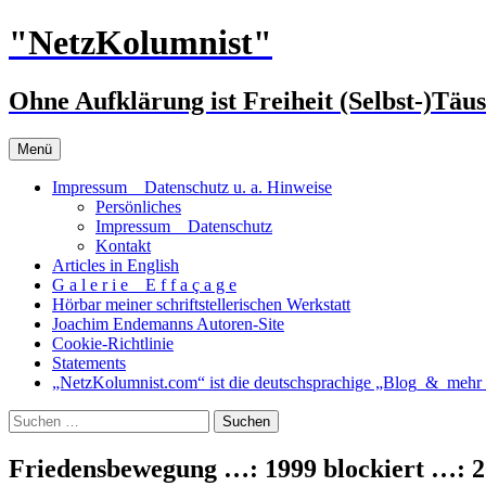
Zum
"NetzKolumnist"
Inhalt
springen
Ohne Aufklärung ist Freiheit (Selbst-)Täu
Menü
Impressum _ Datenschutz u. a. Hinweise
Persönliches
Impressum _ Datenschutz
Kontakt
Articles in English
G a l e r i e _ E f f a ç a g e
Hörbar meiner schriftstellerischen Werkstatt
Joachim Endemanns Autoren-Site
Cookie-Richtlinie
Statements
„NetzKolumnist.com“ ist die deutschsprachige „Blog_&_mehr_
Suchen
nach:
Friedensbewegung …: 1999 blockiert …: 