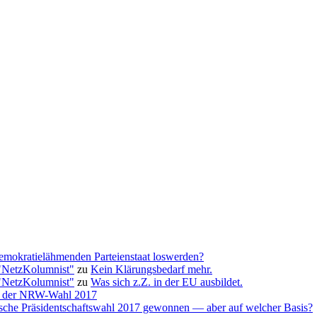
emokratielähmenden Parteienstaat loswerden?
"NetzKolumnist"
zu
Kein Klärungsbedarf mehr.
"NetzKolumnist"
zu
Was sich z.Z. in der EU ausbildet.
yse der NRW-Wahl 2017
ische Präsidentschaftswahl 2017 gewonnen — aber auf welcher Basis?