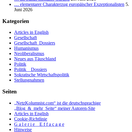
… elementarer Charakterzug europäischer Exzeptionalisten
5.
Juni 2026
Kategorien
Articles in English
Gesellschaft
Gesellschaft_Dossiers
Humanismus
Neoliberalismus
Neues aus Täuschland
Politik
Politik _ Dossiers
Sokratische Wirtschaftspolitik
Stellungnahmen
Seiten
„NetzKolumnist.com“ ist die deutschsprachige
„Blog_&_mehr_Seite“ meiner Autoren-Site
Articles in English
Cookie-Richtlinie
G a l e r i e _ E f f a ç a g e
Hinweise