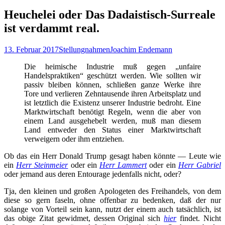
nach:
Heuchelei oder Das Dadaistisch-Surreale
ist verdammt real.
13. Februar 2017
Stellungnahmen
Joachim Endemann
Die heimische Industrie muß gegen „unfaire
Handelspraktiken“ geschützt werden. Wie sollten wir
passiv bleiben können, schließen ganze Werke ihre
Tore und verlieren Zehntausende ihren Arbeitsplatz und
ist letztlich die Existenz unserer Industrie bedroht. Eine
Marktwirtschaft benötigt Regeln, wenn die aber von
einem Land ausgehebelt werden, muß man diesem
Land entweder den Status einer Marktwirtschaft
verweigern oder ihm entziehen.
Ob das ein Herr Donald Trump gesagt haben könnte — Leute wie
ein
Herr Steinmeier
oder ein
Herr Lammert
oder ein
Herr Gabriel
oder jemand aus deren Entourage jedenfalls nicht, oder?
Tja, den kleinen und großen Apologeten des Freihandels, von dem
diese so gern faseln, ohne offenbar zu bedenken, daß der nur
solange von Vorteil sein kann, nutzt der einem auch tatsächlich, ist
das obige Zitat gewidmet, dessen Original sich
hier
findet. Nicht