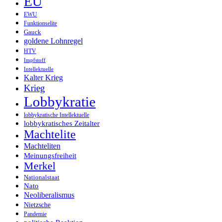
EU
EWU
Funktionselite
Gauck
goldene Lohnregel
HTV
Impfstoff
Intellektuelle
Kalter Krieg
Krieg
Lobbykratie
lobbykratische Intellektuelle
lobbykratisches Zeitalter
Machtelite
Machteliten
Meinungsfreiheit
Merkel
Nationalstaat
Nato
Neoliberalismus
Nietzsche
Pandemie