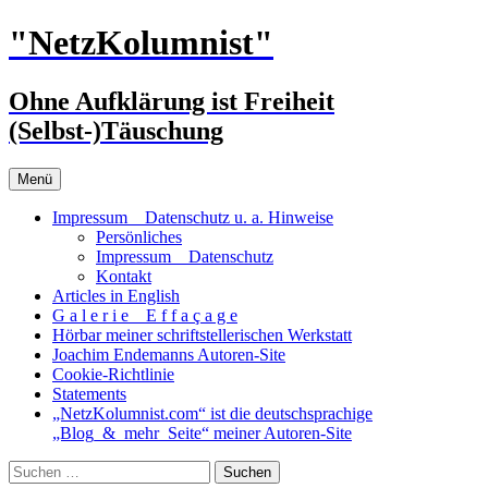
Zum
"NetzKolumnist"
Inhalt
springen
Ohne Aufklärung ist Freiheit
(Selbst-)Täuschung
Menü
Impressum _ Datenschutz u. a. Hinweise
Persönliches
Impressum _ Datenschutz
Kontakt
Articles in English
G a l e r i e _ E f f a ç a g e
Hörbar meiner schriftstellerischen Werkstatt
Joachim Endemanns Autoren-Site
Cookie-Richtlinie
Statements
„NetzKolumnist.com“ ist die deutschsprachige
„Blog_&_mehr_Seite“ meiner Autoren-Site
Suchen