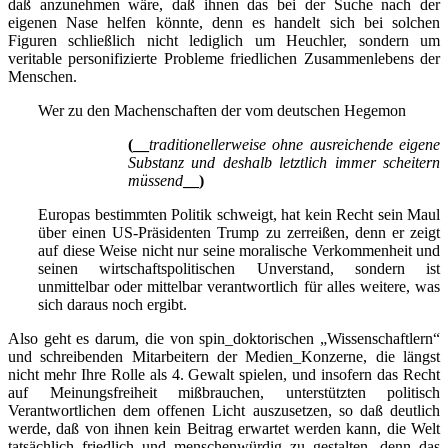
daß anzunehmen wäre, daß ihnen das bei der Suche nach der
eigenen Nase helfen könnte, denn es handelt sich bei solchen
Figuren schließlich nicht lediglich um Heuchler, sondern um
veritable personifizierte Probleme friedlichen Zusammenlebens der
Menschen.
Wer zu den Machenschaften der vom deutschen Hegemon
(__
traditionellerweise ohne ausreichende eigene
Substanz und deshalb letztlich immer scheitern
müssend
__)
Europas bestimmten Politik schweigt, hat kein Recht sein Maul
über einen US-Präsidenten Trump zu zerreißen, denn er zeigt
auf diese Weise nicht nur seine moralische Verkommenheit und
seinen wirtschaftspolitischen Unverstand, sondern ist
unmittelbar oder mittelbar verantwortlich für alles weitere, was
sich daraus noch ergibt.
Also geht es darum, die von spin_doktorischen „Wissenschaftlern“
und schreibenden Mitarbeitern der Medien_Konzerne, die längst
nicht mehr Ihre Rolle als 4. Gewalt spielen, und insofern das Recht
auf Meinungsfreiheit mißbrauchen, unterstützten politisch
Verantwortlichen dem offenen Licht auszusetzen, so daß deutlich
werde, daß von ihnen kein Beitrag erwartet werden kann, die Welt
tatsächlich friedlich und menschenwürdig zu gestalten, denn das