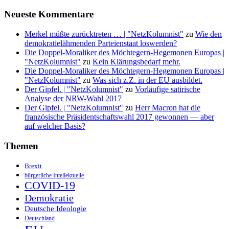
Neueste Kommentare
Merkel müßte zurücktreten … | "NetzKolumnist"
zu
Wie den
demokratielähmenden Parteienstaat loswerden?
Die Doppel-Moraliker des Möchtegern-Hegemonen Europas |
"NetzKolumnist"
zu
Kein Klärungsbedarf mehr.
Die Doppel-Moraliker des Möchtegern-Hegemonen Europas |
"NetzKolumnist"
zu
Was sich z.Z. in der EU ausbildet.
Der Gipfel. | "NetzKolumnist"
zu
Vorläufige satirische
Analyse der NRW-Wahl 2017
Der Gipfel. | "NetzKolumnist"
zu
Herr Macron hat die
französische Präsidentschaftswahl 2017 gewonnen — aber
auf welcher Basis?
Themen
Brexit
bürgerliche Intellektuelle
COVID-19
Demokratie
Deutsche Ideologie
Deutschland