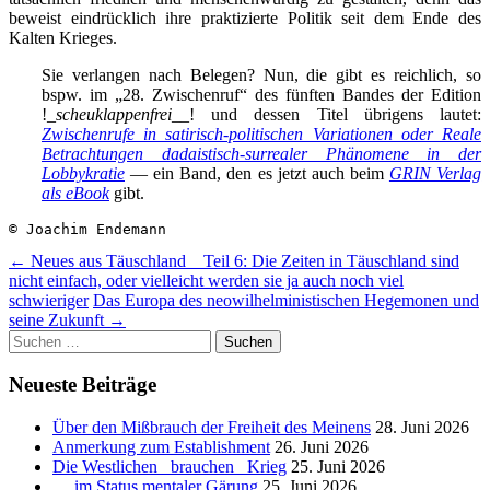
beweist eindrücklich ihre praktizierte Politik seit dem Ende des
Kalten Krieges.
Sie verlangen nach Belegen? Nun, die gibt es reichlich, so
bspw. im „28. Zwischenruf“ des fünften Bandes der Edition
!_
scheuklappenfrei
__! und dessen Titel übrigens lautet:
Zwischenrufe in satirisch-politischen Variationen oder Reale
Betrachtungen dadaistisch-surrealer Phänomene in der
Lobbykratie
— ein Band, den es jetzt auch beim
GRIN Verlag
als eBook
gibt.
© Joachim Endemann
Beitragsnavigation
←
Neues aus Täuschland _ Teil 6: Die Zeiten in Täuschland sind
nicht einfach, oder vielleicht werden sie ja auch noch viel
schwieriger
Das Europa des neowilhelministischen Hegemonen und
seine Zukunft
→
Suchen
nach:
Neueste Beiträge
Über den Mißbrauch der Freiheit des Meinens
28. Juni 2026
Anmerkung zum Establishment
26. Juni 2026
Die Westlichen _brauchen_ Krieg
25. Juni 2026
… im Status mentaler Gärung
25. Juni 2026