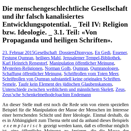
nach:
Die menschengeschlechtliche Gesellschaft
und ihr falsch kanalisiertes
Entwicklungspotential. _ Teil IV: Religion
bzw. Ideologie. _ 3.1. Teil: «Von
Propaganda und heiligen Schriften».
23. Februar 2015
Gesellschaft_Dossiers
Dionysos
,
En Gedi
,
Essener
,
Festung Qumran
,
heiliges Mahl
,
Jerusalemer Tempel-Bibliothek
,
Karl Heinrich Rengstorf
,
Manipulation öffentlicher Meinung
,
Mysterien-Religionen
,
Norman Golb
,
Qumran
,
Qumranologen
,
Schaffung öffentlicher Meinung
,
Schriftrollen vom Toten Meer
,
Schriftrollen von Qumran substantiell keine originalen Schriften
,
Semele
,
Taufe kein Element des jüdischen Glaubenskanons
,
Unterschiede zwischen weiblichem und männlichem Skelett
,
Zeus
,
Zeus’sche Schenkelmethode
Joachim Endemann
An dieser Stelle muß erst noch die Rede sein von einem speziellen
Beispiel für die Manipulation der Masse der Menschen im Interesse
einer herrschenden Schicht und ihrer Ideologie. Einmal deshalb, da
es in Abhängigkeit zum Thema steht und da anhand dieses Beispiels
e x e m p l a r i s c h
gezeigt werden kann, daß es offenbar möglich
ist, eine öffentliche Meinung zu
kreieren
, die die Masse der