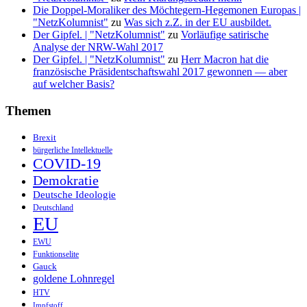
Die Doppel-Moraliker des Möchtegern-Hegemonen Europas |
"NetzKolumnist"
zu
Was sich z.Z. in der EU ausbildet.
Der Gipfel. | "NetzKolumnist"
zu
Vorläufige satirische
Analyse der NRW-Wahl 2017
Der Gipfel. | "NetzKolumnist"
zu
Herr Macron hat die
französische Präsidentschaftswahl 2017 gewonnen — aber
auf welcher Basis?
Themen
Brexit
bürgerliche Intellektuelle
COVID-19
Demokratie
Deutsche Ideologie
Deutschland
EU
EWU
Funktionselite
Gauck
goldene Lohnregel
HTV
Impfstoff