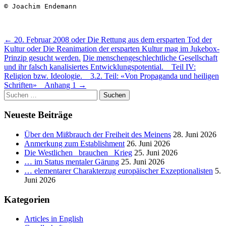
© Joachim Endemann
Beitragsnavigation
←
20. Februar 2008 oder Die Rettung aus dem ersparten Tod der
Kultur oder Die Reanimation der ersparten Kultur mag im Jukebox-
Prinzip gesucht werden.
Die menschengeschlechtliche Gesellschaft
und ihr falsch kanalisiertes Entwicklungspotential. _ Teil IV:
Religion bzw. Ideologie. _ 3.2. Teil: «Von Propaganda und heiligen
Schriften» _ Anhang 1
→
Suchen
nach:
Neueste Beiträge
Über den Mißbrauch der Freiheit des Meinens
28. Juni 2026
Anmerkung zum Establishment
26. Juni 2026
Die Westlichen _brauchen_ Krieg
25. Juni 2026
… im Status mentaler Gärung
25. Juni 2026
… elementarer Charakterzug europäischer Exzeptionalisten
5.
Juni 2026
Kategorien
Articles in English