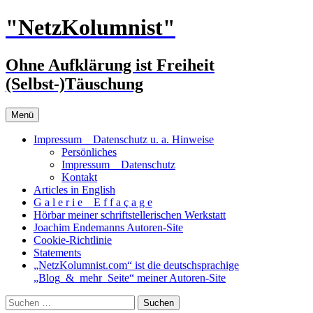
Zum
"NetzKolumnist"
Inhalt
springen
Ohne Aufklärung ist Freiheit
(Selbst-)Täuschung
Menü
Impressum _ Datenschutz u. a. Hinweise
Persönliches
Impressum _ Datenschutz
Kontakt
Articles in English
G a l e r i e _ E f f a ç a g e
Hörbar meiner schriftstellerischen Werkstatt
Joachim Endemanns Autoren-Site
Cookie-Richtlinie
Statements
„NetzKolumnist.com“ ist die deutschsprachige
„Blog_&_mehr_Seite“ meiner Autoren-Site
Suchen