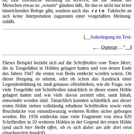
Menschen etwas zu „wissen“ glauben läßt, für das es nicht nur
keine
hinreichenden Belege gibt, sondern auch das
r e i n
Faktische an
sich
keine
Interpretation zugunsten einer vorgefaßten Meinung
zuläßt.
[__
Ankerlegung im Text:
„…
Qumran
…”
__]
Dieses Beispiel bezieht sich auf die
Schriftrollen vom Toten Meer
,
die in Tongefäßen in Höhlen gelagert hatten und von denen Ende
des Jahres 1947 die ersten von Bedu entdeckt worden wären. Ob
dieser Hergang so stimmt, oder ob schon
das
Ausdruck einer
Legendenbildung ist, muß genauso offenbleiben, wie
die
Frage, wie
viele Tongefäße mit Schriftrollen tatsächlich in dieser ersten Höhle
gelagert hatten und wie viele davon zerstört oder, samt Inhalt,
entwendet worden sind. Tatsächlich konnten schließlich aus
dieser
ersten Höhle sieben vollständig erhaltene Schriftrollen sowie viele
Bruchstücke von einundzwanzig weiteren Rollen sicher geborgen
werden. Bis 1956 entdeckte man viele Fragmente von etwa 820
Schriftrollen in 10 weiteren Höhlen in der Gegend der ersten Höhle
(
und auch hier bleibt offen, ob es sich dabei um alle dort einst
eingelagerten handelt
).