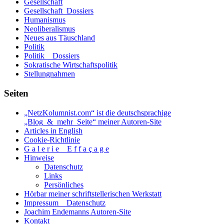
Gesellschaft
Gesellschaft_Dossiers
Humanismus
Neoliberalismus
Neues aus Täuschland
Politik
Politik _ Dossiers
Sokratische Wirtschaftspolitik
Stellungnahmen
Seiten
„NetzKolumnist.com“ ist die deutschsprachige
„Blog_&_mehr_Seite“ meiner Autoren-Site
Articles in English
Cookie-Richtlinie
G a l e r i e _ E f f a ç a g e
Hinweise
Datenschutz
Links
Persönliches
Hörbar meiner schriftstellerischen Werkstatt
Impressum _ Datenschutz
Joachim Endemanns Autoren-Site
Kontakt