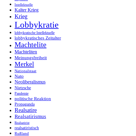
Intellektuelle
Kalter Krieg
Krieg
Lobbykratie
lobbykratische Intellektuelle
lobbykratisches Zeitalter
Machtelite
Machteliten
Meinungsfreiheit
Merkel
Nationalstaat
Nato
Neoliberalismus
Nietzsche
Pandemie
politische Reaktion
Propaganda
Realsatire
Realsatirismus
Realsatirist
realsatiristisch
Rußland