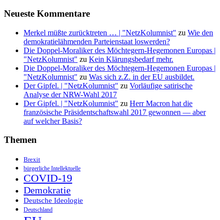
Neueste Kommentare
Merkel müßte zurücktreten … | "NetzKolumnist"
zu
Wie den
demokratielähmenden Parteienstaat loswerden?
Die Doppel-Moraliker des Möchtegern-Hegemonen Europas |
"NetzKolumnist"
zu
Kein Klärungsbedarf mehr.
Die Doppel-Moraliker des Möchtegern-Hegemonen Europas |
"NetzKolumnist"
zu
Was sich z.Z. in der EU ausbildet.
Der Gipfel. | "NetzKolumnist"
zu
Vorläufige satirische
Analyse der NRW-Wahl 2017
Der Gipfel. | "NetzKolumnist"
zu
Herr Macron hat die
französische Präsidentschaftswahl 2017 gewonnen — aber
auf welcher Basis?
Themen
Brexit
bürgerliche Intellektuelle
COVID-19
Demokratie
Deutsche Ideologie
Deutschland