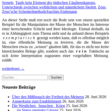
Semele
,
Taufe kein Element des jüdischen Glaubenskanons
,
Unterschiede zwischen weiblichem und männlichem Skelett
,
Zeus
,
Zeus’sche Schenkelmethode
Joachim Endemann
An dieser Stelle muß erst noch die Rede sein von einem speziellen
Beispiel für die Manipulation der Masse der Menschen im Interesse
einer herrschenden Schicht und ihrer Ideologie. Einmal deshalb, da
es in Abhängigkeit zum Thema steht und da anhand dieses Beispiels
e x e m p l a r i s c h
gezeigt werden kann, daß es offenbar möglich
ist, eine öffentliche Meinung zu
kreieren
, die die Masse der
Menschen etwas zu „wissen“ glauben läßt, für das es nicht nur
keine
hinreichenden Belege gibt, sondern auch das
r e i n
Faktische an
sich
keine
Interpretation zugunsten einer vorgefaßten Meinung
zuläßt.
Die
weiterlesen
→
menschengeschlechtliche
Suchen
Gesellschaft
nach:
und
ihr
Neueste Beiträge
falsch
kanalisiertes
Über den Mißbrauch der Freiheit des Meinens
28. Juni 2026
Entwicklungspotential.
Anmerkung zum Establishment
26. Juni 2026
_
Die Westlichen _brauchen_ Krieg
25. Juni 2026
Teil
… im Status mentaler Gärung
25. Juni 2026