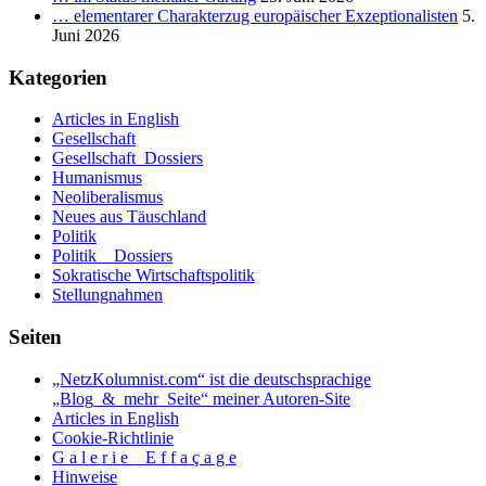
IV:
… elementarer Charakterzug europäischer Exzeptionalisten
5.
Religion
Juni 2026
bzw.
Ideologie.
Kategorien
_
3.1.
Articles in English
Teil:
Gesellschaft
«Von
Gesellschaft_Dossiers
Propaganda
Humanismus
und
Neoliberalismus
heiligen
Neues aus Täuschland
Schriften».
Politik
Politik _ Dossiers
Sokratische Wirtschaftspolitik
Stellungnahmen
Seiten
„NetzKolumnist.com“ ist die deutschsprachige
„Blog_&_mehr_Seite“ meiner Autoren-Site
Articles in English
Cookie-Richtlinie
G a l e r i e _ E f f a ç a g e
Hinweise