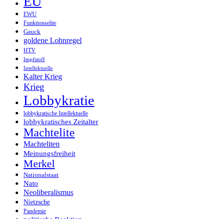
EU
EWU
Funktionselite
Gauck
goldene Lohnregel
HTV
Impfstoff
Intellektuelle
Kalter Krieg
Krieg
Lobbykratie
lobbykratische Intellektuelle
lobbykratisches Zeitalter
Machtelite
Machteliten
Meinungsfreiheit
Merkel
Nationalstaat
Nato
Neoliberalismus
Nietzsche
Pandemie