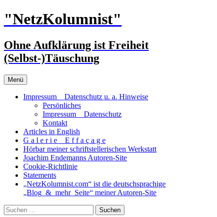
Zum
"NetzKolumnist"
Inhalt
springen
Ohne Aufklärung ist Freiheit
(Selbst-)Täuschung
Menü
Impressum _ Datenschutz u. a. Hinweise
Persönliches
Impressum _ Datenschutz
Kontakt
Articles in English
G a l e r i e _ E f f a ç a g e
Hörbar meiner schriftstellerischen Werkstatt
Joachim Endemanns Autoren-Site
Cookie-Richtlinie
Statements
„NetzKolumnist.com“ ist die deutschsprachige
„Blog_&_mehr_Seite“ meiner Autoren-Site
Suchen