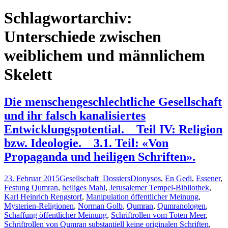
nach:
Schlagwortarchiv:
Unterschiede zwischen
weiblichem und männlichem
Skelett
Die menschengeschlechtliche Gesellschaft
und ihr falsch kanalisiertes
Entwicklungspotential. _ Teil IV: Religion
bzw. Ideologie. _ 3.1. Teil: «Von
Propaganda und heiligen Schriften».
23. Februar 2015
Gesellschaft_Dossiers
Dionysos
,
En Gedi
,
Essener
,
Festung Qumran
,
heiliges Mahl
,
Jerusalemer Tempel-Bibliothek
,
Karl Heinrich Rengstorf
,
Manipulation öffentlicher Meinung
,
Mysterien-Religionen
,
Norman Golb
,
Qumran
,
Qumranologen
,
Schaffung öffentlicher Meinung
,
Schriftrollen vom Toten Meer
,
Schriftrollen von Qumran substantiell keine originalen Schriften
,