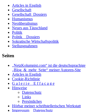
Articles in English
Gesellschaft
Gesellschaft_Dossiers
Humanismus
Neoliberalismus
Neues aus Täuschland
Politik
Politik _ Dossiers
Sokratische Wirtschaftspolitik
Stellungnahmen
Seiten
„NetzKolumnist.com“ ist die deutschsprachige
„Blog_&_mehr_Seite“ meiner Autoren-Site
Articles in English
Cookie-Richtlinie
G a l e r i e _ E f f a ç a g e
Hinweise
Datenschutz
Links
Persönliches
Hörbar meiner schriftstellerischen Werkstatt
Impressum _ Datenschutz