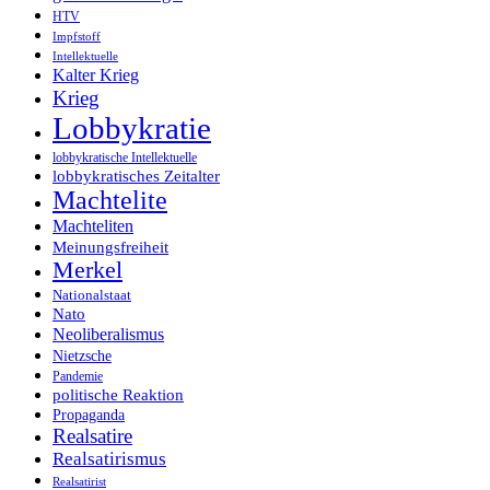
HTV
Impfstoff
Intellektuelle
Kalter Krieg
Krieg
Lobbykratie
lobbykratische Intellektuelle
lobbykratisches Zeitalter
Machtelite
Machteliten
Meinungsfreiheit
Merkel
Nationalstaat
Nato
Neoliberalismus
Nietzsche
Pandemie
politische Reaktion
Propaganda
Realsatire
Realsatirismus
Realsatirist