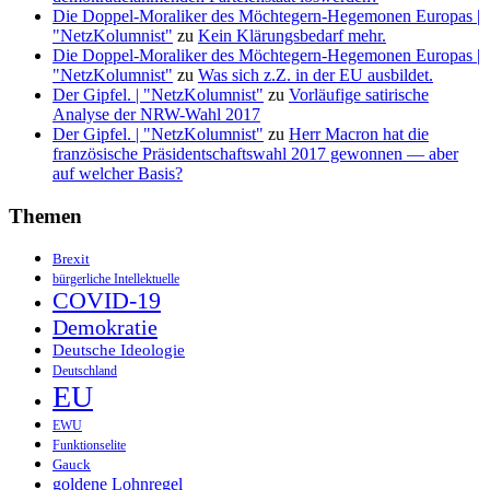
Die Doppel-Moraliker des Möchtegern-Hegemonen Europas |
"NetzKolumnist"
zu
Kein Klärungsbedarf mehr.
Die Doppel-Moraliker des Möchtegern-Hegemonen Europas |
"NetzKolumnist"
zu
Was sich z.Z. in der EU ausbildet.
Der Gipfel. | "NetzKolumnist"
zu
Vorläufige satirische
Analyse der NRW-Wahl 2017
Der Gipfel. | "NetzKolumnist"
zu
Herr Macron hat die
französische Präsidentschaftswahl 2017 gewonnen — aber
auf welcher Basis?
Themen
Brexit
bürgerliche Intellektuelle
COVID-19
Demokratie
Deutsche Ideologie
Deutschland
EU
EWU
Funktionselite
Gauck
goldene Lohnregel