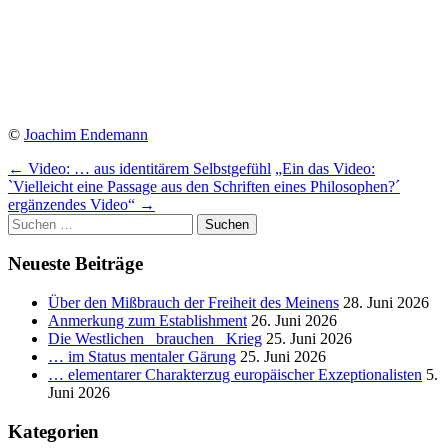
©
Joachim Endemann
Beitragsnavigation
←
Video: … aus identitärem Selbstgefühl
„Ein das Video:
`Vielleicht eine Passage aus den Schriften eines Philosophen?´
ergänzendes Video“
→
Suchen
nach:
Neueste Beiträge
Über den Mißbrauch der Freiheit des Meinens
28. Juni 2026
Anmerkung zum Establishment
26. Juni 2026
Die Westlichen _brauchen_ Krieg
25. Juni 2026
… im Status mentaler Gärung
25. Juni 2026
… elementarer Charakterzug europäischer Exzeptionalisten
5.
Juni 2026
Kategorien