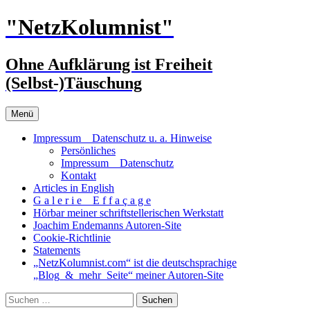
Zum
"NetzKolumnist"
Inhalt
springen
Ohne Aufklärung ist Freiheit
(Selbst-)Täuschung
Menü
Impressum _ Datenschutz u. a. Hinweise
Persönliches
Impressum _ Datenschutz
Kontakt
Articles in English
G a l e r i e _ E f f a ç a g e
Hörbar meiner schriftstellerischen Werkstatt
Joachim Endemanns Autoren-Site
Cookie-Richtlinie
Statements
„NetzKolumnist.com“ ist die deutschsprachige
„Blog_&_mehr_Seite“ meiner Autoren-Site
Suchen