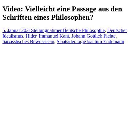
nach:
Video: Vielleicht eine Passage aus den
Schriften eines Philosophen?
5. Januar 2021
Stellungnahmen
Deutsche Philosophie
,
Deutscher
Idealismus
,
Hitler
,
Immanuel Kant
,
Johann Gottlieb Fichte
,
narzisstisches Bewusstsein
,
Staatsideologie
Joachim Endemann