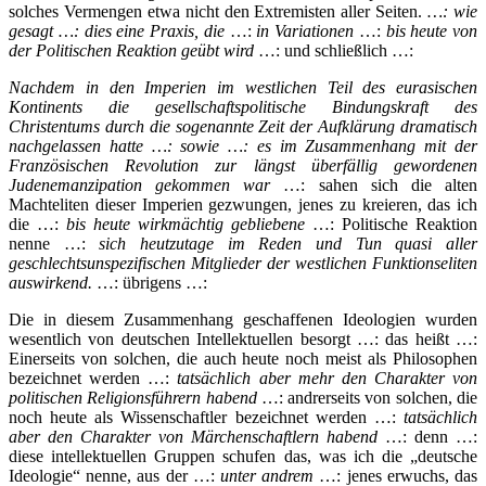
solches Vermengen etwa nicht den Extremisten aller Seiten.
…:
wie
gesagt …:
dies eine Praxis, die
…:
in Variationen
…:
bis heute von
der Politischen Reaktion geübt wird
…: und schließlich …:
Nachdem in den Imperien im westlichen Teil des eurasischen
Kontinents die gesellschaftspolitische Bindungskraft des
Christentums durch die sogenannte Zeit der Aufklärung dramatisch
nachgelassen hatte …: sowie …: es im Zusammenhang mit der
Französischen Revolution zur längst überfällig gewordenen
Judenemanzipation gekommen war
…: sahen sich die alten
Machteliten dieser Imperien gezwungen, jenes zu kreieren, das ich
die …:
bis heute wirkmächtig gebliebene
…: Politische Reaktion
nenne …:
sich heutzutage im Reden und Tun quasi aller
geschlechtsunspezifischen Mitglieder der westlichen Funktionseliten
auswirkend.
…: übrigens …:
Die in diesem Zusammenhang geschaffenen Ideologien wurden
wesentlich von deutschen Intellektuellen besorgt …: das heißt …:
Einerseits von solchen, die auch heute noch meist als Philosophen
bezeichnet werden …:
tatsächlich aber mehr den Charakter von
politischen Religionsführern habend
…: andrerseits von solchen, die
noch heute als Wissenschaftler bezeichnet werden …:
tatsächlich
aber den Charakter von Märchenschaftlern habend
…: denn …:
diese intellektuellen Gruppen schufen das, was ich die „deutsche
Ideologie“ nenne, aus der …:
unter andrem
…: jenes erwuchs, das