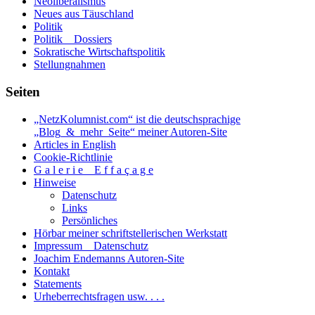
Neoliberalismus
Neues aus Täuschland
Politik
Politik _ Dossiers
Sokratische Wirtschaftspolitik
Stellungnahmen
Seiten
„NetzKolumnist.com“ ist die deutschsprachige
„Blog_&_mehr_Seite“ meiner Autoren-Site
Articles in English
Cookie-Richtlinie
G a l e r i e _ E f f a ç a g e
Hinweise
Datenschutz
Links
Persönliches
Hörbar meiner schriftstellerischen Werkstatt
Impressum _ Datenschutz
Joachim Endemanns Autoren-Site
Kontakt
Statements
Urheberrechtsfragen usw. . . .