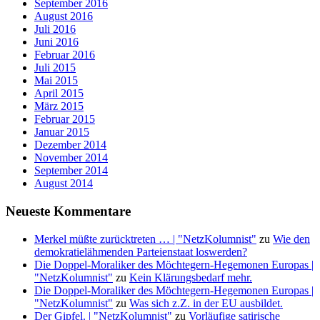
September 2016
August 2016
Juli 2016
Juni 2016
Februar 2016
Juli 2015
Mai 2015
April 2015
März 2015
Februar 2015
Januar 2015
Dezember 2014
November 2014
September 2014
August 2014
Neueste Kommentare
Merkel müßte zurücktreten … | "NetzKolumnist"
zu
Wie den
demokratielähmenden Parteienstaat loswerden?
Die Doppel-Moraliker des Möchtegern-Hegemonen Europas |
"NetzKolumnist"
zu
Kein Klärungsbedarf mehr.
Die Doppel-Moraliker des Möchtegern-Hegemonen Europas |
"NetzKolumnist"
zu
Was sich z.Z. in der EU ausbildet.
Der Gipfel. | "NetzKolumnist"
zu
Vorläufige satirische