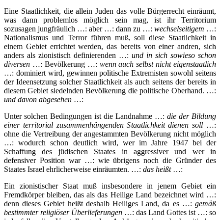
Eine Staatlichkeit, die allein Juden das volle Bürgerrecht einräumt,
was dann problemlos möglich sein mag, ist ihr Territorium
sozusagen jungfräulich …: aber …: dann zu …:
wechselseitigem
…:
Nationalismus und Terror führen muß, soll diese Staatlichkeit in
einem Gebiet errichtet werden, das bereits von einer andren, sich
anders als zionistisch definierenden …:
und in sich sowieso schon
diversen
…: Bevölkerung …:
wenn auch selbst nicht eigenstaatlich
…: dominiert wird, gewinnen politische Extremisten sowohl seitens
der Ideensetzung solcher Staatlichkeit als auch seitens der bereits in
diesem Gebiet siedelnden Bevölkerung die politische Oberhand. …:
und davon abgesehen
…:
Unter solchen Bedingungen ist die Landnahme …:
die der Bildung
einer territorial zusammenhängenden Staatlichkeit dienen soll
…:
ohne die Vertreibung der angestammten Bevölkerung nicht möglich
…: wodurch schon deutlich wird, wer im Jahre 1947 bei der
Schaffung des jüdischen Staates in aggressiver und wer in
defensiver Position war …: wie übrigens noch die Gründer des
Staates Israel ehrlicherweise einräumten. …:
das heißt
…:
Ein zionistischer Staat muß insbesondere in jenem Gebiet ein
Fremdkörper bleiben, das als das Heilige Land bezeichnet wird …:
denn dieses Gebiet heißt deshalb Heiliges Land, da es …:
gemäß
bestimmter religiöser Überlieferungen
…: das Land Gottes ist …: so