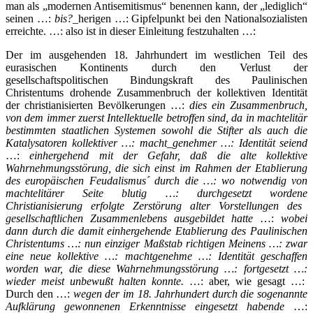
man als „modernen Antisemitismus“ benennen kann, der „lediglich“
seinen …:
bis?
_herigen …: Gipfelpunkt bei den Nationalsozialisten
erreichte. …: also ist in dieser Einleitung festzuhalten …:
Der im ausgehenden 18. Jahrhundert im westlichen Teil des
eurasischen Kontinents durch den Verlust der
gesellschaftspolitischen Bindungskraft des Paulinischen
Christentums drohende Zusammenbruch der kollektiven Identität
der christianisierten Bevölkerungen …:
dies ein Zusammenbruch,
von dem immer zuerst Intellektuelle betroffen sind, da in machtelitär
bestimmten staatlichen Systemen sowohl die Stifter als auch die
Katalysatoren kollektiver …: macht
_
genehmer …: Identität seiend
…:
einhergehend mit der Gefahr, daß die alte kollektive
Wahrnehmungsstörung, die sich einst im Rahmen der Etablierung
des europäischen Feudalismus´ durch die
…:
wo notwendig von
machtelitärer Seite
blutig
…:
durchgesetzt
wordene
Christianisierung erfolgte Zerstörung alter Vorstellungen des
gesellschaftlichen Zusammenlebens ausgebildet hatte
…:
wobei
dann durch die damit einhergehende Etablierung des Paulinischen
Christentums
…: nun einziger Maßstab richtigen Meinens …:
zwar
eine neue kollektive …: machtgenehme …: Identität geschaffen
worden war, die diese Wahrnehmungsstörung
…:
fortgesetzt
…:
wieder meist unbewußt halten konnte.
…: aber, wie gesagt …:
Durch den …:
wegen der im 18. Jahrhundert durch die sogenannte
Aufklärung gewonnenen Erkenntnisse eingesetzt habende
…: