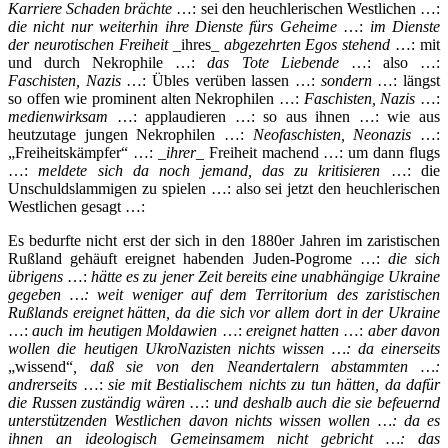
Karriere Schaden brächte
…: sei den heuchlerischen Westlichen …:
die
nicht nur weiterhin ihre Dienste fürs Geheime
…:
im Dienste
der neurotischen Freiheit
_ihres_
abgezehrten Egos stehend
…: mit
und durch Nekrophile …:
das Tote Liebende
…: also …:
Faschisten, Nazis
…: Übles verüben lassen …:
sondern
…: längst
so offen wie prominent alten Nekrophilen …:
Faschisten, Nazis
…:
medienwirksam
…: applaudieren …: so aus ihnen …: wie aus
heutzutage jungen Nekrophilen …:
Neofaschisten, Neonazis
…:
„Freiheitskämpfer“ …: _
ihrer
_ Freiheit machend …: um dann flugs
…:
meldete sich da noch jemand, das zu kritisieren
…: die
Unschuldslammigen zu spielen …: also sei jetzt den heuchlerischen
Westlichen gesagt …:
Es bedurfte nicht erst der sich in den 1880er Jahren im zaristischen
Rußland gehäuft ereignet habenden Juden-Pogrome …:
die sich
übrigens
…:
hätte es zu jener Zeit bereits eine unabhängige Ukraine
gegeben …:
weit weniger auf dem Territorium des zaristischen
Rußlands ereignet hätten, da die sich vor allem dort in der Ukraine
…:
auch im heutigen Moldawien
…:
ereignet hatten
…:
aber davon
wollen die heutigen UkroNazisten nichts wissen …: da einerseits
„wissend“
, daß sie von den Neandertalern abstammten …:
andrerseits
…:
sie mit Bestialischem nichts zu tun hätten, da dafür
die Russen zuständig wären
…:
und deshalb auch die sie befeuernd
unterstützenden Westlichen davon nichts wissen wollen …: da es
ihnen an ideologisch Gemeinsamem nicht gebricht …: das