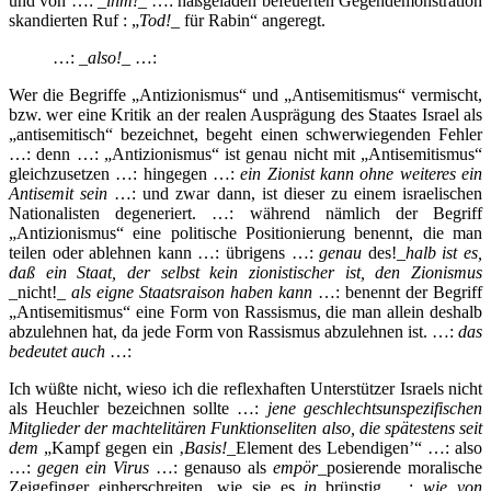
und von …:
_
ihm!
_
…: haßgeladen befeuerten Gegendemonstration
skandierten Ruf : „
Tod!
_ für Rabin“ angeregt.
…: _
also!
_ …:
Wer die Begriffe „Antizionismus“ und „Antisemitismus“ vermischt,
bzw. wer eine Kritik an der realen Ausprägung des Staates Israel als
„antisemitisch“ bezeichnet, begeht einen schwerwiegenden Fehler
…: denn …: „Antizionismus“ ist genau nicht mit „Antisemitismus“
gleichzusetzen …: hingegen …:
ein Zionist kann ohne weiteres ein
Antisemit sein
…: und zwar dann, ist dieser zu einem israelischen
Nationalisten degeneriert. …: während nämlich der Begriff
„Antizionismus“ eine politische Positionierung benennt, die man
teilen oder ablehnen kann …: übrigens …:
genau
des!
_halb ist es,
daß ein Staat, der selbst kein zionistischer ist, den Zionismus
_nicht!_
als eigne Staatsraison haben kann
…: benennt der Begriff
„Antisemitismus“ eine Form von Rassismus, die man allein deshalb
abzulehnen hat, da jede Form von Rassismus abzulehnen ist. …:
das
bedeutet auch
…:
Ich wüßte nicht, wieso ich die reflexhaften Unterstützer Israels nicht
als Heuchler bezeichnen sollte …:
jene geschlechtsunspezifischen
Mitglieder der machtelitären Funktionseliten also, die spätestens seit
dem
„Kampf gegen ein ‚
Basis!
_Element des Lebendigen’“ …: also
…:
gegen ein Virus
…: genauso als
empör
_posierende moralische
Zeigefinger einherschreiten, wie sie es
in
_brünstig …:
wie von