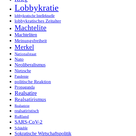
Lobbykratie
lobbykratische Intellektuelle
lobbykratisches Zeitalter
Machtelite
Machteliten
Meinungsfreiheit
Merkel
Nationalstaat
Nato
Neoliberalismus
Nietzsche
Pandemie
politische Reaktion
Propaganda
Realsatire
Realsatirismus
Realsatirist
realsatiristisch
Rußland
SARS-CoV-2
Schäuble
Sokratische Wirtschaftspolitik