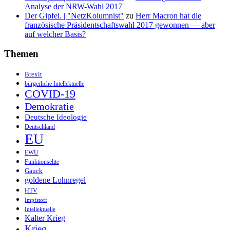
Analyse der NRW-Wahl 2017
Der Gipfel. | "NetzKolumnist"
zu
Herr Macron hat die
französische Präsidentschaftswahl 2017 gewonnen — aber
auf welcher Basis?
Themen
Brexit
bürgerliche Intellektuelle
COVID-19
Demokratie
Deutsche Ideologie
Deutschland
EU
EWU
Funktionselite
Gauck
goldene Lohnregel
HTV
Impfstoff
Intellektuelle
Kalter Krieg
Krieg