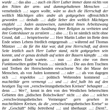
wurde
…: das also …:
auch ein Herr Luther immer dann nichts von
den Nöten der arm- und dummgehaltenen Menschen
…:
vernehmlich …:
sagen wollte, wäre so doch die Herrschaft der
weltlich Mächtigen alles andre als gottgegeben offensichtlich
geworden
…: deshalb …:
dafür lieber den weltlich Mächtigen
empfahl
…:
Juden auszuweisen, zumindest ihnen Arbeitszwang
aufzuerlegen, ihnen die Ausübung ihrer Religion zu verbieten und
ihre Gotteshäuser zu zerstören
…: also …: Es ist nämlich nicht ohne
Grund, daß …:
beispielsweise
…: Herr Martin Luther im Bette dem
Ende seines Lebens friedlich entgegensah …: während auf Thomas
Müntzer …:
da für ihn klar war, daß jene Herrschaft, auf deren
Seite letztlich auch Herr Luther stand, nicht gottgegeben sein
konnte, und er genau deshalb auf seiten der Bauern kämpfte
…: ein
ganz andres Ende wartete. …: nun …:
dies eine von ihren
Funktionseliten
geübte Praxis …: nämlich …: Die aus dem Trachten
und Treiben der Herrschenden erwachsene Not der Masse der
Menschen, als von Juden kommend …:
oder
…: als von dagegen
sich …:
respektlos
…: politisch Wehrenden kommend …:
machtelitär gern vermengt
…: und …:
des!_
halb
bis auf den
heutigen Tag von
„verschwörungsthetischen Kreisen“
behauptet
…:
denn …:
Wer?
_ kennt in den von den Westlichen beherrschten
Gebieten den „jüdischen Bolschwiken“ nicht …: also …:
solches
„verschwörungsthetisches Vermengen“
gern gesehen in
machtelitären Kreisen, da die
„verschwörungsthetischen Kreise“
so
ihr
„Geschäft“
billig betreibend
…: und überhaupt …:
Dient?
_