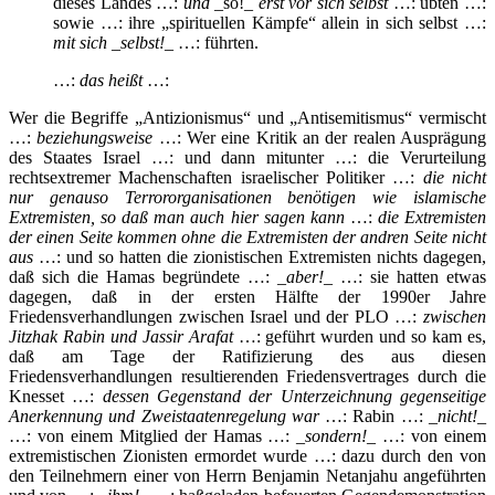
dieses Landes …:
und
_so!_
erst vor sich selbst
…: übten …:
sowie …: ihre „spirituellen Kämpfe“ allein in sich selbst …:
mit sich _selbst!_
…: führten.
…:
das heißt
…:
Wer die Begriffe „Antizionismus“ und „Antisemitismus“ vermischt
…:
beziehungsweise
…: Wer eine Kritik an der realen Ausprägung
des Staates Israel …: und dann mitunter …: die Verurteilung
rechtsextremer Machenschaften israelischer Politiker …:
die nicht
nur genauso Terrororganisationen benötigen wie islamische
Extremisten, so daß man auch hier sagen kann
…:
die Extremisten
der einen Seite kommen ohne die Extremisten der andren Seite nicht
aus
…: und so hatten die zionistischen Extremisten nichts dagegen,
daß sich die Hamas begründete …: _
aber!
_ …: sie hatten etwas
dagegen, daß in der ersten Hälfte der 1990er Jahre
Friedensverhandlungen zwischen Israel und der PLO …:
zwischen
Jitzhak Rabin und Jassir Arafat
…: geführt wurden und so kam es,
daß am Tage der Ratifizierung des aus diesen
Friedensverhandlungen resultierenden Friedensvertrages durch die
Knesset …:
dessen Gegenstand der Unterzeichnung gegenseitige
Anerkennung und Zweistaatenregelung war
…: Rabin …:
_nicht!_
…: von einem Mitglied der Hamas …:
_sondern!_
…: von einem
extremistischen Zionisten ermordet wurde …: dazu durch den von
den Teilnehmern einer von Herrn Benjamin Netanjahu angeführten