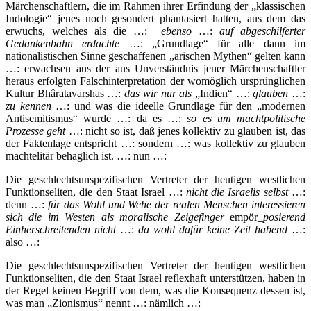
Märchenschaftlern, die im Rahmen ihrer Erfindung der „klassischen
Indologie“ jenes noch gesondert phantasiert hatten, aus dem das
erwuchs, welches als die …:
ebenso
…:
auf abgeschilferter
Gedankenbahn erdachte
…: „Grundlage“ für alle dann im
nationalistischen Sinne geschaffenen „arischen Mythen“ gelten kann
…: erwachsen aus der aus Unverständnis jener Märchenschaftler
heraus erfolgten Falschinterpretation der womöglich ursprünglichen
Kultur Bhâratavarshas …:
das wir nur als
„Indien“ …:
glauben
…:
zu kennen
…: und was die ideelle Grundlage für den „modernen
Antisemitismus“ wurde …: da es …:
so es um machtpolitische
Prozesse geht
…: nicht so ist, daß jenes kollektiv zu glauben ist, das
der Faktenlage entspricht …: sondern …: was kollektiv zu glauben
machtelitär behaglich ist. …: nun …:
Die geschlechtsunspezifischen Vertreter der heutigen westlichen
Funktionseliten, die den Staat Israel …:
nicht die Israelis selbst
…:
denn …:
für das Wohl und Wehe der realen Menschen interessieren
sich die im Westen als moralische Zeigefinger
empör_
posierend
Einherschreitenden nicht
…:
da wohl dafür keine Zeit habend
…:
also …:
Die geschlechtsunspezifischen Vertreter der heutigen westlichen
Funktionseliten, die den Staat Israel reflexhaft unterstützen, haben in
der Regel keinen Begriff von dem, was die Konsequenz dessen ist,
was man „Zionismus“ nennt …: nämlich …: