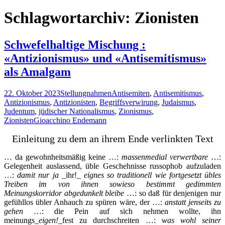
nach:
Schlagwortarchiv: Zionisten
Schwefelhaltige Mischung :
«Antizionismus» und «Antisemitismus»
als Amalgam
22. Oktober 2023
Stellungnahmen
Antisemiten
,
Antisemitismus
,
Antizionismus
,
Antizionisten
,
Begriffsverwirung
,
Judaismus
,
Judentum
,
jüdischer Nationalismus
,
Zionismus
,
Zionisten
Gioacchino Endemann
Einleitung zu dem an ihrem Ende verlinkten Text
… da gewohnheitsmäßig keine …:
massenmedial verwertbare
…:
Gelegenheit auslassend, üble Geschehnisse russophob aufzuladen
…:
damit nur ja
_ihr!_
eignes so traditionell wie fortgesetzt übles
Treiben im von ihnen sowieso bestimmt gedimmten
Meinungskorridor abgedunkelt bleibe
…: so daß für denjenigen nur
gefühllos übler Anhauch zu spüren wäre, der …:
anstatt jenseits zu
gehen
…: die Pein auf sich nehmen wollte, ihn
meinungs_
eigen!
_fest zu durchschreiten …:
was wohl seiner