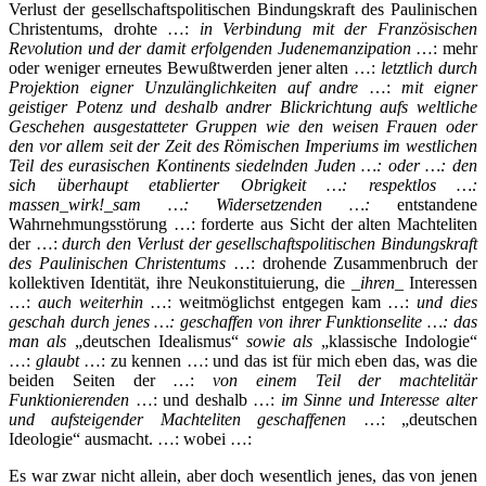
Verlust der gesellschaftspolitischen Bindungskraft des Paulinischen
Christentums, drohte …:
in Verbindung mit der Französischen
Revolution und der damit erfolgenden Judenemanzipation
…: mehr
oder weniger erneutes Bewußtwerden jener alten …:
letztlich durch
Projektion eigner Unzulänglichkeiten auf andre
…:
mit eigner
geistiger Potenz und deshalb andrer Blickrichtung aufs weltliche
Geschehen ausgestatteter Gruppen wie den weisen Frauen oder
den vor allem seit der Zeit des Römischen Imperiums im westlichen
Teil des eurasischen Kontinents siedelnden Juden …: oder …: den
sich überhaupt etablierter Obrigkeit …:
respektlos …:
massen_wirk!_sam …: Widersetzenden …:
entstandene
Wahrnehmungsstörung …: forderte aus Sicht der alten Machteliten
der …:
durch den Verlust der gesellschaftspolitischen Bindungskraft
des Paulinischen Christentums
…: drohende Zusammenbruch der
kollektiven Identität, ihre Neukonstituierung, die _
ihren
_ Interessen
…:
auch weiterhin
…: weitmöglichst entgegen kam …:
und dies
geschah durch jenes …: geschaffen von ihrer Funktionselite …: das
man als
„deutschen Idealismus“
sowie als
„klassische Indologie“
…:
glaubt
…: zu kennen …: und das ist für mich eben das, was die
beiden Seiten der …:
von einem Teil der machtelitär
Funktionierenden
…: und deshalb …:
im Sinne und Interesse alter
und aufsteigender Machteliten geschaffenen
…: „deutschen
Ideologie“ ausmacht. …: wobei …:
Es war zwar nicht allein, aber doch wesentlich jenes, das von jenen