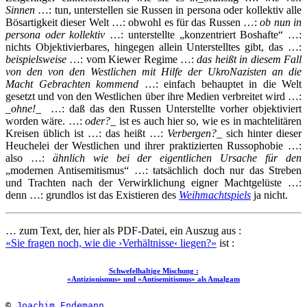
Sinnen
…: tun, unterstellen sie Russen in persona oder kollektiv alle
Bösartigkeit dieser Welt …: obwohl es für das Russen …:
ob nun in
persona oder kollektiv
…: unterstellte „konzentriert Boshafte“ …:
nichts Objektivierbares, hingegen allein Unterstelltes gibt, das …:
beispielsweise
…: vom Kiewer Regime …:
das heißt
in diesem Fall
von de
n
von den Westlichen
mit Hilfe der UkroNazisten
an die
Macht Gebrachten
kommend
…: einfach behauptet in die Welt
gesetzt und von den Westlichen über ihre Medien verbreitet wird …:
_
ohne!
_ …: daß das den Russen Unterstellte vorher objektiviert
worden wäre. …:
oder
?
_ ist es auch hier so, wie es in machtelitären
Kreisen üblich ist …: das heißt …:
Verbergen?
_ sich hinter dieser
Heuchelei der Westlichen und ihrer praktizierten Russophobie …:
also …:
ähnlich wie bei der eigentlichen Ursache für den
„modernen Antisemitismus“ …: tatsächlich doch nur das Streben
und Trachten nach der Verwirklichung eigner Machtgelüste …:
denn …: grundlos ist das Existieren des
Weihmachtspiels
ja nicht.
… zum Text, der, hier als PDF-Datei, ein Auszug aus :
«Sie fragen noch, wie die ›Verhältnisse‹ liegen?»
ist :
Schwefelhaltige Mischung :
«Antizionismus» und «Antisemitismus» als Amalgam
© 
Joachim Endemann