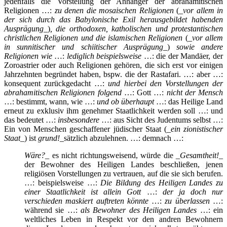
jedenfalls die Vorstellung der Anhänger der abrahamitischen
Religionen …:
zu denen die mosaischen Religionen
(_
vor allem in
der sich durch das Babylonische Exil herausgebildet habenden
Ausprägung
_)
, die orthodoxen, katholischen und protestantischen
christlichen Religionen und die islamischen Religionen
(_
vor allem
in sunnitischer und schiitischer Ausprägung
_)
sowie andere
Religionen wie
…:
lediglich beispielsweise
…: die der Mandäer, der
Zoroastrier oder auch Religionen gehören, die sich erst vor einigen
Jahrzehnten begründet haben, bspw. die der Rastafari. …: aber …:
konsequent zurückgedacht …:
und hierbei den Vorstellungen der
abrahamitischen Religionen folgend
…: Gott …:
nicht der Mensch
…: bestimmt, wann, wie …:
und ob überhaupt
…: das Heilige Land
erneut zu exklusiv ihm genehmer Staatlichkeit werden soll …: und
das bedeutet …:
insbesondere
…: aus Sicht des Judentums selbst …:
Ein von Menschen geschaffener jüdischer Staat (_
ein zionistischer
Staat
_) ist
grund!
_sätzlich abzulehnen. …: demnach …:
Wäre?
_ es nicht richtungsweisend, würde die _
Gesamtheit!
_
der Bewohner des Heiligen Landes beschließen, jenen
religiösen Vorstellungen zu vertrauen, auf die sie sich berufen.
…: beispielsweise …:
Die Bildung des Heiligen Landes zu
einer Staatlichkeit ist allein Gott
…:
der ja doch nur
verschieden maskiert auftreten könnte
…:
zu überlassen
…:
während sie …:
als Bewohner des Heiligen Landes
…: ein
weltliches Leben in Respekt vor den andren Bewohnern