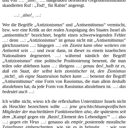
und von …:
_
ihm!
_
…: haßgeladen befeuerten Gegendemonstration
skandierten Ruf : „
Tod!
_ für Rabin“ angeregt.
…: _
also!
_ …:
Wer die Begriffe „Antizionismus“ und „Antisemitismus“ vermischt,
bzw. wer eine Kritik an der realen Ausprägung des Staates Israel als
„antisemitisch“ bezeichnet, begeht einen schwerwiegenden Fehler
…: denn …: „Antizionismus“ ist genau nicht mit „Antisemitismus“
gleichzusetzen …: hingegen …:
ein Zionist kann ohne weiteres ein
Antisemit sein
…: und zwar dann, ist dieser zu einem israelischen
Nationalisten degeneriert. …: während nämlich der Begriff
„Antizionismus“ eine politische Positionierung benennt, die man
teilen oder ablehnen kann …: übrigens …:
genau
des!
_halb ist es,
daß ein Staat, der selbst kein zionistischer ist, den Zionismus
_nicht!_
als eigne Staatsraison haben kann
…: benennt der Begriff
„Antisemitismus“ eine Form von Rassismus, die man allein deshalb
abzulehnen hat, da jede Form von Rassismus abzulehnen ist. …:
das
bedeutet auch
…:
Ich wüßte nicht, wieso ich die reflexhaften Unterstützer Israels nicht
als Heuchler bezeichnen sollte …:
jene geschlechtsunspezifischen
Mitglieder der machtelitären Funktionseliten also, die spätestens seit
dem
„Kampf gegen ein ‚
Basis!
_Element des Lebendigen’“ …: also
…:
gegen ein Virus
…: genauso als
empör
_posierende moralische
Zeigefinger einherschreiten, wie sie es
in
_brünstig …:
wie von