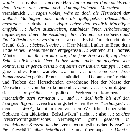
wurde
…: das also …:
auch ein Herr Luther immer dann nichts von
den Nöten der arm- und dummgehaltenen Menschen
…:
vernehmlich …:
sagen wollte, wäre so doch die Herrschaft der
weltlich Mächtigen alles andre als gottgegeben offensichtlich
geworden
…: deshalb …:
dafür lieber den weltlich Mächtigen
empfahl
…:
Juden auszuweisen, zumindest ihnen Arbeitszwang
aufzuerlegen, ihnen die Ausübung ihrer Religion zu verbieten und
ihre Gotteshäuser zu zerstören
…: also …: Es ist nämlich nicht ohne
Grund, daß …:
beispielsweise
…: Herr Martin Luther im Bette dem
Ende seines Lebens friedlich entgegensah …: während auf Thomas
Müntzer …:
da für ihn klar war, daß jene Herrschaft, auf deren
Seite letztlich auch Herr Luther stand, nicht gottgegeben sein
konnte, und er genau deshalb auf seiten der Bauern kämpfte
…: ein
ganz andres Ende wartete. …: nun …:
dies eine von ihren
Funktionseliten
geübte Praxis …: nämlich …: Die aus dem Trachten
und Treiben der Herrschenden erwachsene Not der Masse der
Menschen, als von Juden kommend …:
oder
…: als von dagegen
sich …:
respektlos
…: politisch Wehrenden kommend …:
machtelitär gern vermengt
…: und …:
des!_
halb
bis auf den
heutigen Tag von
„verschwörungsthetischen Kreisen“
behauptet
…:
denn …:
Wer?
_ kennt in den von den Westlichen beherrschten
Gebieten den „jüdischen Bolschwiken“ nicht …: also …:
solches
„verschwörungsthetisches Vermengen“
gern gesehen in
machtelitären Kreisen, da die
„verschwörungsthetischen Kreise“
so
ihr
„Geschäft“
billig betreibend
…: und überhaupt …:
Dient?
_