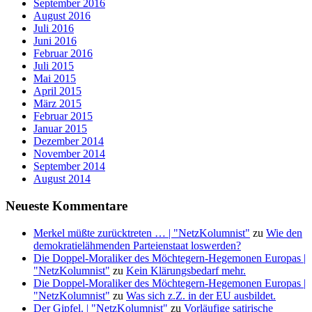
September 2016
August 2016
Juli 2016
Juni 2016
Februar 2016
Juli 2015
Mai 2015
April 2015
März 2015
Februar 2015
Januar 2015
Dezember 2014
November 2014
September 2014
August 2014
Neueste Kommentare
Merkel müßte zurücktreten … | "NetzKolumnist"
zu
Wie den
demokratielähmenden Parteienstaat loswerden?
Die Doppel-Moraliker des Möchtegern-Hegemonen Europas |
"NetzKolumnist"
zu
Kein Klärungsbedarf mehr.
Die Doppel-Moraliker des Möchtegern-Hegemonen Europas |
"NetzKolumnist"
zu
Was sich z.Z. in der EU ausbildet.
Der Gipfel. | "NetzKolumnist"
zu
Vorläufige satirische