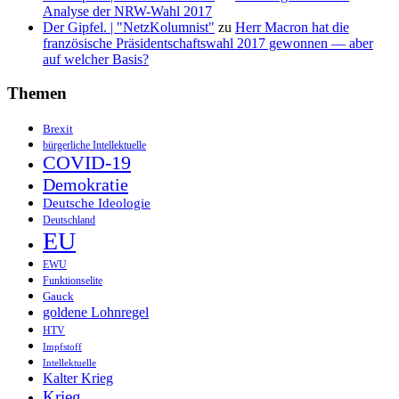
Analyse der NRW-Wahl 2017
Der Gipfel. | "NetzKolumnist"
zu
Herr Macron hat die
französische Präsidentschaftswahl 2017 gewonnen — aber
auf welcher Basis?
Themen
Brexit
bürgerliche Intellektuelle
COVID-19
Demokratie
Deutsche Ideologie
Deutschland
EU
EWU
Funktionselite
Gauck
goldene Lohnregel
HTV
Impfstoff
Intellektuelle
Kalter Krieg
Krieg