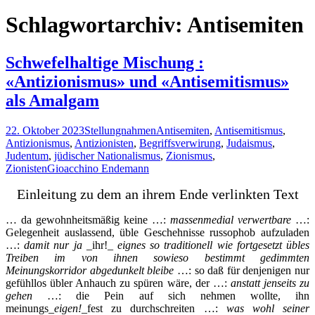
nach:
Schlagwortarchiv: Antisemiten
Schwefelhaltige Mischung :
«Antizionismus» und «Antisemitismus»
als Amalgam
22. Oktober 2023
Stellungnahmen
Antisemiten
,
Antisemitismus
,
Antizionismus
,
Antizionisten
,
Begriffsverwirung
,
Judaismus
,
Judentum
,
jüdischer Nationalismus
,
Zionismus
,
Zionisten
Gioacchino Endemann
Einleitung zu dem an ihrem Ende verlinkten Text
… da gewohnheitsmäßig keine …:
massenmedial verwertbare
…:
Gelegenheit auslassend, üble Geschehnisse russophob aufzuladen
…:
damit nur ja
_ihr!_
eignes so traditionell wie fortgesetzt übles
Treiben im von ihnen sowieso bestimmt gedimmten
Meinungskorridor abgedunkelt bleibe
…: so daß für denjenigen nur
gefühllos übler Anhauch zu spüren wäre, der …:
anstatt jenseits zu
gehen
…: die Pein auf sich nehmen wollte, ihn
meinungs_
eigen!
_fest zu durchschreiten …:
was wohl seiner