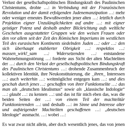
Verlust der gesellschaftspolitischen Bindungskraft des Paulinischen
Christentums, drohte …:
in Verbindung mit der Französischen
Revolution und der damit erfolgenden Judenemanzipation
…: mehr
oder weniger erneutes Bewußtwerden jener alten …:
letztlich durch
Projektion eigner Unzulänglichkeiten auf andre
…:
mit eigner
geistiger Potenz und deshalb andrer Blickrichtung aufs weltliche
Geschehen ausgestatteter Gruppen wie den weisen Frauen oder
den vor allem seit der Zeit des Römischen Imperiums im westlichen
Teil des eurasischen Kontinents siedelnden Juden …: oder …: den
sich überhaupt etablierter Obrigkeit …:
respektlos …:
massen_wirk!_sam …: Widersetzenden …:
entstandene
Wahrnehmungsstörung …: forderte aus Sicht der alten Machteliten
der …:
durch den Verlust der gesellschaftspolitischen Bindungskraft
des Paulinischen Christentums
…: drohende Zusammenbruch der
kollektiven Identität, ihre Neukonstituierung, die _
ihren
_ Interessen
…:
auch weiterhin
…: weitmöglichst entgegen kam …:
und dies
geschah durch jenes …: geschaffen von ihrer Funktionselite …: das
man als
„deutschen Idealismus“
sowie als
„klassische Indologie“
…:
glaubt
…: zu kennen …: und das ist für mich eben das, was die
beiden Seiten der …:
von einem Teil der machtelitär
Funktionierenden
…: und deshalb …:
im Sinne und Interesse alter
und aufsteigender Machteliten geschaffenen
…: „deutschen
Ideologie“ ausmacht. …: wobei …:
Es war zwar nicht allein, aber doch wesentlich jenes, das von jenen