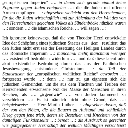
„europäischen Imperien“ …:
in denen sich gerade einmal keine
Pogrome gegen Juden ereigneten
…: die die Juden mit offenen
Armen empfingen …:
abgesehen vielleicht von den Herrschenden,
für die die Juden wirtschaftlich und zur Ablenkung der Wut des von
den Herrschenden gejochten Volkes als Sündenböcke nützlich waren
…: sondern …: die islamischen Reiche. … will sagen …:
Ich ignoriere keineswegs, daß die von Theodor Herzl entwickelte
Idee der Schöpfung eines jüdischen Staates aus _
dem
_ resultiert, das
den Juden nicht erst seit der Besetzung des Heiligen Landes durch
das Römische Imperium …:
manchmal mehr, manchmal weniger
…: existentiell bedrohlich widerfuhr …: und daß diese latent oder
akut existentielle Bedrohung durch das aus der Paulinischen
Jesusbewegung entstandene Christentum …:
da Teil der
Staatsraison der
„europäischen weltlichen Reiche“
geworden
…:
fortgesetzt wurde …: denn …: nur zu gut eigneten sich die
jüdischen Gemeinden, um die aus dem Trachten und Treiben der
Herrschenden erwachsene Not der Masse der Menschen in ihren
Reichen, als …: „irgendwie“ …: von Juden kommend zu
verschleiern …: Es ist nämlich nicht ohne Grund, daß …:
beispielsweise
…: Herr Martin Luther …:
abgesehen davon, daß
der von den Nöten, die die Bauern zu Aufstand und schließlich
Krieg gegen jene trieb, deren sie Bestehlen und Knechten von der
damaligen Funktionselite
…:
beredt
…:
als Ausdruck so gerechter
wie gottgegebener Herrschaft der weltlich Mächtigen verschleiert