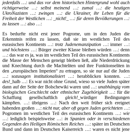
jedenfalls …: und das vor dem historischen Hintergrund wohl auch
richtigerweise …: selbst meinend …: zumal …: die heutigen
UkroNazisten …: zwingen …: die Ukrainer, ihr Leben für die
Freiheit der Westlichen …: _nicht!_ …: für deren Bevölkerungen …:
zu lassen
…: also …:
Es bedurfte nicht erst jener Pogrome, um in den Juden die
Erkenntnis reifen zu lassen, daß sie im westlichen Teil des
eurasischen Kontinents …:
trotz Judenemanzipation
…: immer …:
und höchstens
…: Bürger zweiter Klasse bleiben würden …: denn
…: das war es ja, was im westlichen Teil des eurasischen Kontinents
die Masse der Menschen geneigt bleiben ließ, alle Niederdrückung
und Knechtung durch die Machteliten und ihre Funktionseliten in
den „europäischen Imperien“ zu ertragen, so sie nur auf die Juden
…:
sozusagen institutionalisiert
…: herabblicken konnten. …:
des!
_halb …: Es war nicht ohne Grund, wieso so viele Juden später
dann auf der Seite der Bolschewiki waren und …:
unabhängig vom
biologischen Geschlecht oder ethnischer Zugehörigkeit
…: für die
Schaffung gesellschaftlich
gleich!
_würdiger Bedingungen
kämpften. …: übrigens …: Nach den weit früher sich ereignet
habenden großen …:
nicht nur, aber oft gegen Juden gerichteten
…:
Pogromen im westlichen Teil des eurasischen Kontinents …:
wie
…: lediglich beispielsweise …:
in Spanien oder in verschiedenen
Gegenden des Heiligen Römischen Reiches
…: später im Deutschen
Bund und dann im Deutschen Kaiserreich …: waren es nicht jene