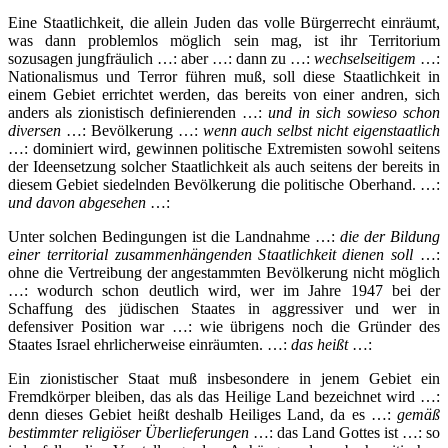
Eine Staatlichkeit, die allein Juden das volle Bürgerrecht einräumt,
was dann problemlos möglich sein mag, ist ihr Territorium
sozusagen jungfräulich …: aber …: dann zu …:
wechselseitigem
…:
Nationalismus und Terror führen muß, soll diese Staatlichkeit in
einem Gebiet errichtet werden, das bereits von einer andren, sich
anders als zionistisch definierenden …:
und in sich sowieso schon
diversen
…: Bevölkerung …:
wenn auch selbst nicht eigenstaatlich
…: dominiert wird, gewinnen politische Extremisten sowohl seitens
der Ideensetzung solcher Staatlichkeit als auch seitens der bereits in
diesem Gebiet siedelnden Bevölkerung die politische Oberhand. …:
und davon abgesehen
…:
Unter solchen Bedingungen ist die Landnahme …:
die der Bildung
einer territorial zusammenhängenden Staatlichkeit dienen soll
…:
ohne die Vertreibung der angestammten Bevölkerung nicht möglich
…: wodurch schon deutlich wird, wer im Jahre 1947 bei der
Schaffung des jüdischen Staates in aggressiver und wer in
defensiver Position war …: wie übrigens noch die Gründer des
Staates Israel ehrlicherweise einräumten. …:
das heißt
…:
Ein zionistischer Staat muß insbesondere in jenem Gebiet ein
Fremdkörper bleiben, das als das Heilige Land bezeichnet wird …:
denn dieses Gebiet heißt deshalb Heiliges Land, da es …:
gemäß
bestimmter religiöser Überlieferungen
…: das Land Gottes ist …: so