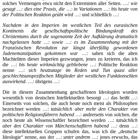
solches Vermengen etwa nicht den Extremisten aller Seiten.
…:
wie
gesagt …:
dies eine Praxis, die
…:
in Variationen
…:
bis heute von
der Politischen Reaktion geübt wird
…: und schließlich …:
Nachdem in den Imperien im westlichen Teil des eurasischen
Kontinents die gesellschaftspolitische Bindungskraft des
Christentums durch die sogenannte Zeit der Aufklärung dramatisch
nachgelassen hatte …: sowie …: es im Zusammenhang mit der
Französischen Revolution zur längst überfällig gewordenen
Judenemanzipation gekommen war
…: sahen sich die alten
Machteliten dieser Imperien gezwungen, jenes zu kreieren, das ich
die …:
bis heute wirkmächtig gebliebene
…: Politische Reaktion
nenne …:
sich heutzutage im Reden und Tun quasi aller
geschlechtsunspezifischen Mitglieder der westlichen Funktionseliten
auswirkend.
…: übrigens …:
Die in diesem Zusammenhang geschaffenen Ideologien wurden
wesentlich von deutschen Intellektuellen besorgt …: das heißt …:
Einerseits von solchen, die auch heute noch meist als Philosophen
bezeichnet werden …:
tatsächlich aber mehr den Charakter von
politischen Religionsführern habend
…: andrerseits von solchen, die
noch heute als Wissenschaftler bezeichnet werden …:
tatsächlich
aber den Charakter von Märchenschaftlern habend
…: denn …:
diese intellektuellen Gruppen schufen das, was ich die „deutsche
Ideologie“ nenne, aus der …:
unter andrem
…: jenes erwuchs, das