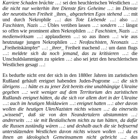
Karriere Schaden brächte
…: sei den heuchlerischen Westlichen …:
die
nicht nur weiterhin ihre Dienste fürs Geheime
…:
im Dienste
der neurotischen Freiheit
_ihres_
abgezehrten Egos stehend
…: mit
und durch Nekrophile …:
das Tote Liebende
…: also …:
Faschisten, Nazis
…: Übles verüben lassen …:
sondern
…: längst
so offen wie prominent alten Nekrophilen …:
Faschisten, Nazis
…:
medienwirksam
…: applaudieren …: so aus ihnen …: wie aus
heutzutage jungen Nekrophilen …:
Neofaschisten, Neonazis
…:
„Freiheitskämpfer“ …: _
ihrer
_ Freiheit machend …: um dann flugs
…:
meldete sich da noch jemand, das zu kritisieren
…: die
Unschuldslammigen zu spielen …: also sei jetzt den heuchlerischen
Westlichen gesagt …:
Es bedurfte nicht erst der sich in den 1880er Jahren im zaristischen
Rußland gehäuft ereignet habenden Juden-Pogrome …:
die sich
übrigens
…:
hätte es zu jener Zeit bereits eine unabhängige Ukraine
gegeben …:
weit weniger auf dem Territorium des zaristischen
Rußlands ereignet hätten, da die sich vor allem dort in der Ukraine
…:
auch im heutigen Moldawien
…:
ereignet hatten
…:
aber davon
wollen die heutigen UkroNazisten nichts wissen …: da einerseits
„wissend“
, daß sie von den Neandertalern abstammten …:
andrerseits
…:
sie mit Bestialischem nichts zu tun hätten, da dafür
die Russen zuständig wären
…:
und deshalb auch die sie befeuernd
unterstützenden Westlichen davon nichts wissen wollen …: da es
ihnen an ideologisch Gemeinsamem nicht gebricht …: das