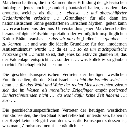
Märchenschaftlern, die im Rahmen ihrer Erfindung der „klassischen
Indologie“ jenes noch gesondert phantasiert hatten, aus dem das
erwuchs, welches als die …:
ebenso
…:
auf abgeschilferter
Gedankenbahn erdachte
…: „Grundlage“ für alle dann im
nationalistischen Sinne geschaffenen „arischen Mythen“ gelten kann
…: erwachsen aus der aus Unverständnis jener Märchenschaftler
heraus erfolgten Falschinterpretation der womöglich ursprünglichen
Kultur Bhâratavarshas …:
das wir nur als
„Indien“ …:
glauben
…:
zu kennen
…: und was die ideelle Grundlage für den „modernen
Antisemitismus“ wurde …: da es …:
so es um machtpolitische
Prozesse geht
…: nicht so ist, daß jenes kollektiv zu glauben ist, das
der Faktenlage entspricht …: sondern …: was kollektiv zu glauben
machtelitär behaglich ist. …: nun …:
Die geschlechtsunspezifischen Vertreter der heutigen westlichen
Funktionseliten, die den Staat Israel …:
nicht die Israelis selbst
…:
denn …:
für das Wohl und Wehe der realen Menschen interessieren
sich die im Westen als moralische Zeigefinger
empör_
posierend
Einherschreitenden nicht
…:
da wohl dafür keine Zeit habend
…:
also …:
Die geschlechtsunspezifischen Vertreter der heutigen westlichen
Funktionseliten, die den Staat Israel reflexhaft unterstützen, haben in
der Regel keinen Begriff von dem, was die Konsequenz dessen ist,
was man „Zionismus“ nennt …: nämlich …: