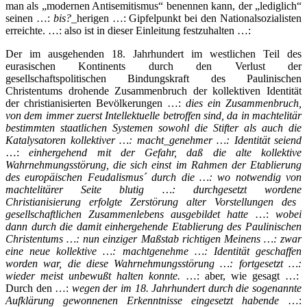
man als „modernen Antisemitismus“ benennen kann, der „lediglich“
seinen …:
bis?
_herigen …: Gipfelpunkt bei den Nationalsozialisten
erreichte. …: also ist in dieser Einleitung festzuhalten …:
Der im ausgehenden 18. Jahrhundert im westlichen Teil des
eurasischen Kontinents durch den Verlust der
gesellschaftspolitischen Bindungskraft des Paulinischen
Christentums drohende Zusammenbruch der kollektiven Identität
der christianisierten Bevölkerungen …:
dies ein Zusammenbruch,
von dem immer zuerst Intellektuelle betroffen sind, da in machtelitär
bestimmten staatlichen Systemen sowohl die Stifter als auch die
Katalysatoren kollektiver …: macht
_
genehmer …: Identität seiend
…:
einhergehend mit der Gefahr, daß die alte kollektive
Wahrnehmungsstörung, die sich einst im Rahmen der Etablierung
des europäischen Feudalismus´ durch die
…:
wo notwendig von
machtelitärer Seite
blutig
…:
durchgesetzt
wordene
Christianisierung erfolgte Zerstörung alter Vorstellungen des
gesellschaftlichen Zusammenlebens ausgebildet hatte
…:
wobei
dann durch die damit einhergehende Etablierung des Paulinischen
Christentums
…: nun einziger Maßstab richtigen Meinens …:
zwar
eine neue kollektive …: machtgenehme …: Identität geschaffen
worden war, die diese Wahrnehmungsstörung
…:
fortgesetzt
…:
wieder meist unbewußt halten konnte.
…: aber, wie gesagt …:
Durch den …:
wegen der im 18. Jahrhundert durch die sogenannte
Aufklärung gewonnenen Erkenntnisse eingesetzt habende
…: