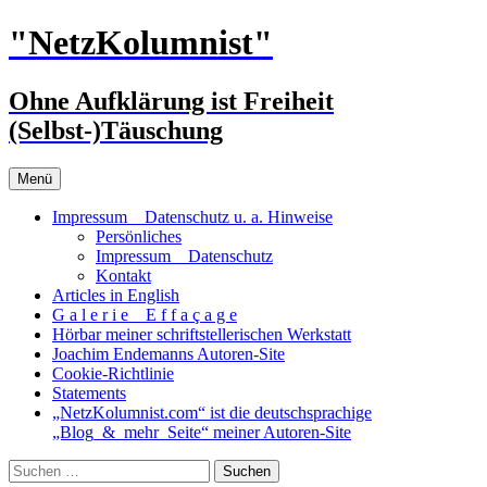
Zum
"NetzKolumnist"
Inhalt
springen
Ohne Aufklärung ist Freiheit
(Selbst-)Täuschung
Menü
Impressum _ Datenschutz u. a. Hinweise
Persönliches
Impressum _ Datenschutz
Kontakt
Articles in English
G a l e r i e _ E f f a ç a g e
Hörbar meiner schriftstellerischen Werkstatt
Joachim Endemanns Autoren-Site
Cookie-Richtlinie
Statements
„NetzKolumnist.com“ ist die deutschsprachige
„Blog_&_mehr_Seite“ meiner Autoren-Site
Suchen