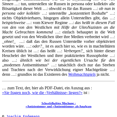
Sinnen
…: tun, unterstellen sie Russen in persona oder kollektiv alle
Bösartigkeit dieser Welt …: obwohl es für das Russen …:
ob nun in
persona oder kollektiv
…: unterstellte „konzentriert Boshafte“ …:
nichts Objektivierbares, hingegen allein Unterstelltes gibt, das …:
beispielsweise
…: vom Kiewer Regime …:
das heißt
in diesem Fall
von de
n
von den Westlichen
mit Hilfe der UkroNazisten
an die
Macht Gebrachten
kommend
…: einfach behauptet in die Welt
gesetzt und von den Westlichen über ihre Medien verbreitet wird …:
_
ohne!
_ …: daß das den Russen Unterstellte vorher objektiviert
worden wäre. …:
oder
?
_ ist es auch hier so, wie es in machtelitären
Kreisen üblich ist …: das heißt …:
Verbergen?
_ sich hinter dieser
Heuchelei der Westlichen und ihrer praktizierten Russophobie …:
also …:
ähnlich wie bei der eigentlichen Ursache für den
„modernen Antisemitismus“ …: tatsächlich doch nur das Streben
und Trachten nach der Verwirklichung eigner Machtgelüste …:
denn …: grundlos ist das Existieren des
Weihmachtspiels
ja nicht.
… zum Text, der, hier als PDF-Datei, ein Auszug aus :
«Sie fragen noch, wie die ›Verhältnisse‹ liegen?»
ist :
Schwefelhaltige Mischung :
«Antizionismus» und «Antisemitismus» als Amalgam
© 
Joachim Endemann