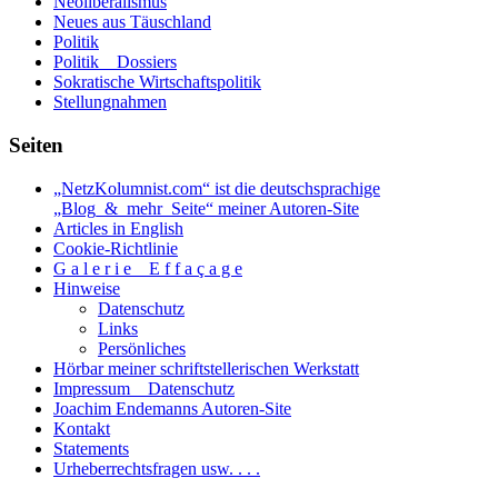
Neoliberalismus
Neues aus Täuschland
Politik
Politik _ Dossiers
Sokratische Wirtschaftspolitik
Stellungnahmen
Seiten
„NetzKolumnist.com“ ist die deutschsprachige
„Blog_&_mehr_Seite“ meiner Autoren-Site
Articles in English
Cookie-Richtlinie
G a l e r i e _ E f f a ç a g e
Hinweise
Datenschutz
Links
Persönliches
Hörbar meiner schriftstellerischen Werkstatt
Impressum _ Datenschutz
Joachim Endemanns Autoren-Site
Kontakt
Statements
Urheberrechtsfragen usw. . . .