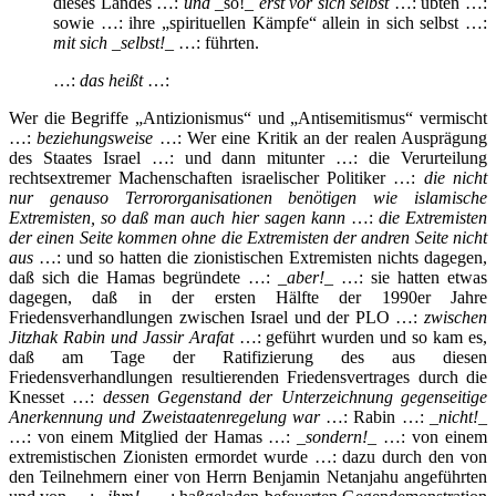
dieses Landes …:
und
_so!_
erst vor sich selbst
…: übten …:
sowie …: ihre „spirituellen Kämpfe“ allein in sich selbst …:
mit sich _selbst!_
…: führten.
…:
das heißt
…:
Wer die Begriffe „Antizionismus“ und „Antisemitismus“ vermischt
…:
beziehungsweise
…: Wer eine Kritik an der realen Ausprägung
des Staates Israel …: und dann mitunter …: die Verurteilung
rechtsextremer Machenschaften israelischer Politiker …:
die nicht
nur genauso Terrororganisationen benötigen wie islamische
Extremisten, so daß man auch hier sagen kann
…:
die Extremisten
der einen Seite kommen ohne die Extremisten der andren Seite nicht
aus
…: und so hatten die zionistischen Extremisten nichts dagegen,
daß sich die Hamas begründete …: _
aber!
_ …: sie hatten etwas
dagegen, daß in der ersten Hälfte der 1990er Jahre
Friedensverhandlungen zwischen Israel und der PLO …:
zwischen
Jitzhak Rabin und Jassir Arafat
…: geführt wurden und so kam es,
daß am Tage der Ratifizierung des aus diesen
Friedensverhandlungen resultierenden Friedensvertrages durch die
Knesset …:
dessen Gegenstand der Unterzeichnung gegenseitige
Anerkennung und Zweistaatenregelung war
…: Rabin …:
_nicht!_
…: von einem Mitglied der Hamas …:
_sondern!_
…: von einem
extremistischen Zionisten ermordet wurde …: dazu durch den von
den Teilnehmern einer von Herrn Benjamin Netanjahu angeführten