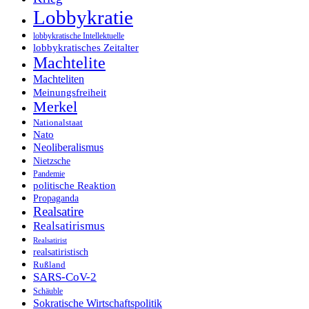
Lobbykratie
lobbykratische Intellektuelle
lobbykratisches Zeitalter
Machtelite
Machteliten
Meinungsfreiheit
Merkel
Nationalstaat
Nato
Neoliberalismus
Nietzsche
Pandemie
politische Reaktion
Propaganda
Realsatire
Realsatirismus
Realsatirist
realsatiristisch
Rußland
SARS-CoV-2
Schäuble
Sokratische Wirtschaftspolitik