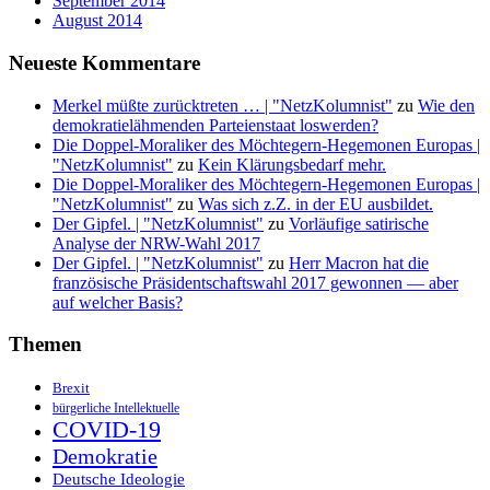
September 2014
August 2014
Neueste Kommentare
Merkel müßte zurücktreten … | "NetzKolumnist"
zu
Wie den
demokratielähmenden Parteienstaat loswerden?
Die Doppel-Moraliker des Möchtegern-Hegemonen Europas |
"NetzKolumnist"
zu
Kein Klärungsbedarf mehr.
Die Doppel-Moraliker des Möchtegern-Hegemonen Europas |
"NetzKolumnist"
zu
Was sich z.Z. in der EU ausbildet.
Der Gipfel. | "NetzKolumnist"
zu
Vorläufige satirische
Analyse der NRW-Wahl 2017
Der Gipfel. | "NetzKolumnist"
zu
Herr Macron hat die
französische Präsidentschaftswahl 2017 gewonnen — aber
auf welcher Basis?
Themen
Brexit
bürgerliche Intellektuelle
COVID-19
Demokratie
Deutsche Ideologie