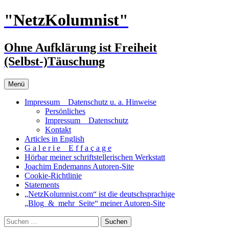
Zum
"NetzKolumnist"
Inhalt
springen
Ohne Aufklärung ist Freiheit
(Selbst-)Täuschung
Menü
Impressum _ Datenschutz u. a. Hinweise
Persönliches
Impressum _ Datenschutz
Kontakt
Articles in English
G a l e r i e _ E f f a ç a g e
Hörbar meiner schriftstellerischen Werkstatt
Joachim Endemanns Autoren-Site
Cookie-Richtlinie
Statements
„NetzKolumnist.com“ ist die deutschsprachige
„Blog_&_mehr_Seite“ meiner Autoren-Site
Suchen