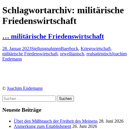
nach:
Schlagwortarchiv: militärische
Friedenswirtschaft
… militärische Friedenswirtschaft
28. Januar 2023
Stellungnahmen
Baerbock
,
Kriegswirtschaft
,
militärische Friedenswirtschaft
,
orwellianisch
,
realsatiristisch
Joachim
Endemann
©
Joachim Endemann
Suchen
nach:
Neueste Beiträge
Über den Mißbrauch der Freiheit des Meinens
28. Juni 2026
Anmerkung zum Establishment
26. Juni 2026