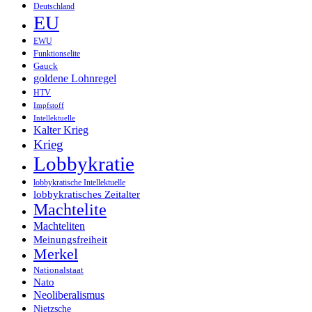
Deutschland
EU
EWU
Funktionselite
Gauck
goldene Lohnregel
HTV
Impfstoff
Intellektuelle
Kalter Krieg
Krieg
Lobbykratie
lobbykratische Intellektuelle
lobbykratisches Zeitalter
Machtelite
Machteliten
Meinungsfreiheit
Merkel
Nationalstaat
Nato
Neoliberalismus
Nietzsche