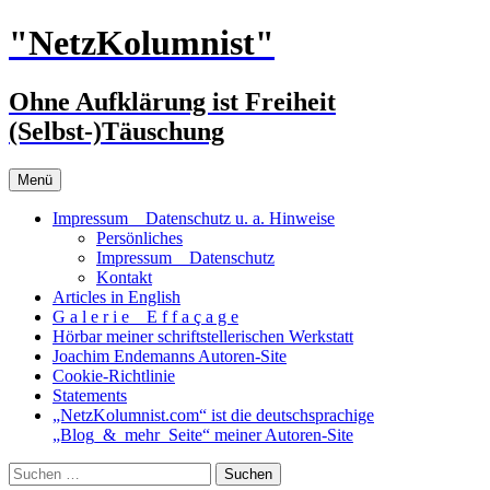
Zum
"NetzKolumnist"
Inhalt
springen
Ohne Aufklärung ist Freiheit
(Selbst-)Täuschung
Menü
Impressum _ Datenschutz u. a. Hinweise
Persönliches
Impressum _ Datenschutz
Kontakt
Articles in English
G a l e r i e _ E f f a ç a g e
Hörbar meiner schriftstellerischen Werkstatt
Joachim Endemanns Autoren-Site
Cookie-Richtlinie
Statements
„NetzKolumnist.com“ ist die deutschsprachige
„Blog_&_mehr_Seite“ meiner Autoren-Site
Suchen