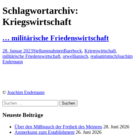
nach:
Schlagwortarchiv:
Kriegswirtschaft
… militärische Friedenswirtschaft
28. Januar 2023
Stellungnahmen
Baerbock
,
Kriegswirtschaft
,
militärische Friedenswirtschaft
,
orwellianisch
,
realsatiristisch
Joachim
Endemann
©
Joachim Endemann
Suchen
nach:
Neueste Beiträge
Über den Mißbrauch der Freiheit des Meinens
28. Juni 2026
Anmerkung zum Establishment
26. Juni 2026