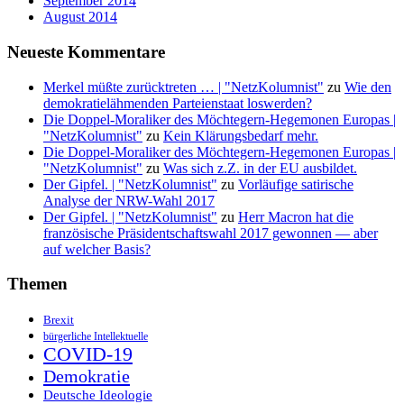
September 2014
August 2014
Neueste Kommentare
Merkel müßte zurücktreten … | "NetzKolumnist"
zu
Wie den
demokratielähmenden Parteienstaat loswerden?
Die Doppel-Moraliker des Möchtegern-Hegemonen Europas |
"NetzKolumnist"
zu
Kein Klärungsbedarf mehr.
Die Doppel-Moraliker des Möchtegern-Hegemonen Europas |
"NetzKolumnist"
zu
Was sich z.Z. in der EU ausbildet.
Der Gipfel. | "NetzKolumnist"
zu
Vorläufige satirische
Analyse der NRW-Wahl 2017
Der Gipfel. | "NetzKolumnist"
zu
Herr Macron hat die
französische Präsidentschaftswahl 2017 gewonnen — aber
auf welcher Basis?
Themen
Brexit
bürgerliche Intellektuelle
COVID-19
Demokratie
Deutsche Ideologie