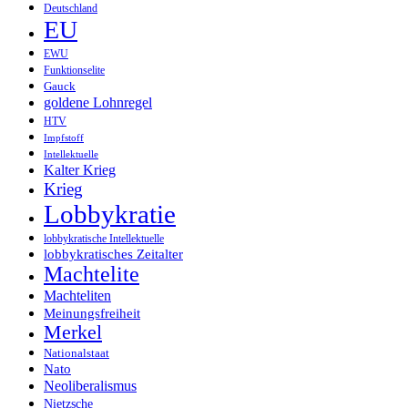
Deutschland
EU
EWU
Funktionselite
Gauck
goldene Lohnregel
HTV
Impfstoff
Intellektuelle
Kalter Krieg
Krieg
Lobbykratie
lobbykratische Intellektuelle
lobbykratisches Zeitalter
Machtelite
Machteliten
Meinungsfreiheit
Merkel
Nationalstaat
Nato
Neoliberalismus
Nietzsche