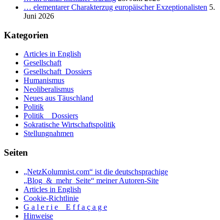
_
… elementarer Charakterzug europäischer Exzeptionalisten
5.
T
Juni 2026
I
Kategorien
Articles in English
Gesellschaft
Gesellschaft_Dossiers
Humanismus
Neoliberalismus
Neues aus Täuschland
Politik
Politik _ Dossiers
Sokratische Wirtschaftspolitik
Stellungnahmen
Seiten
„NetzKolumnist.com“ ist die deutschsprachige
„Blog_&_mehr_Seite“ meiner Autoren-Site
Articles in English
Cookie-Richtlinie
G a l e r i e _ E f f a ç a g e
Hinweise