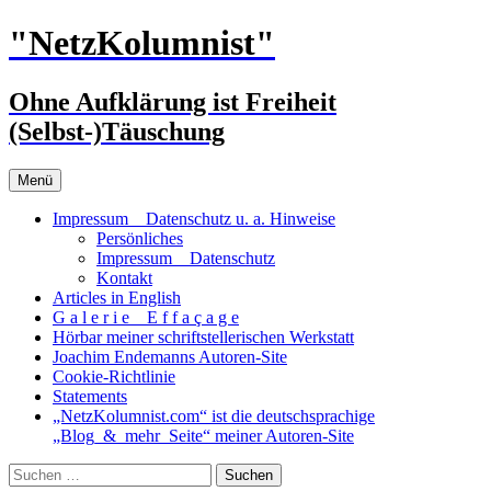
Zum
"NetzKolumnist"
Inhalt
springen
Ohne Aufklärung ist Freiheit
(Selbst-)Täuschung
Menü
Impressum _ Datenschutz u. a. Hinweise
Persönliches
Impressum _ Datenschutz
Kontakt
Articles in English
G a l e r i e _ E f f a ç a g e
Hörbar meiner schriftstellerischen Werkstatt
Joachim Endemanns Autoren-Site
Cookie-Richtlinie
Statements
„NetzKolumnist.com“ ist die deutschsprachige
„Blog_&_mehr_Seite“ meiner Autoren-Site
Suchen