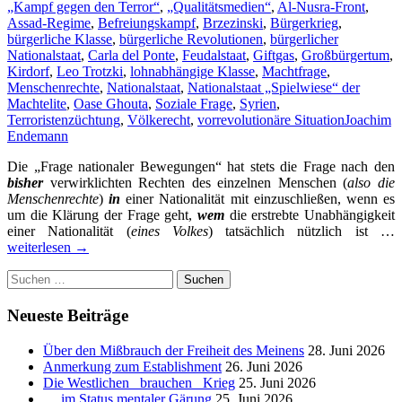
„Kampf gegen den Terror“
,
„Qualitätsmedien“
,
Al-Nusra-Front
,
Assad-Regime
,
Befreiungskampf
,
Brzezinski
,
Bürgerkrieg
,
bürgerliche Klasse
,
bürgerliche Revolutionen
,
bürgerlicher
Nationalstaat
,
Carla del Ponte
,
Feudalstaat
,
Giftgas
,
Großbürgertum
,
Kirdorf
,
Leo Trotzki
,
lohnabhängige Klasse
,
Machtfrage
,
Menschenrechte
,
Nationalstaat
,
Nationalstaat „Spielwiese“ der
Machtelite
,
Oase Ghouta
,
Soziale Frage
,
Syrien
,
Terroristenzüchtung
,
Völkerecht
,
vorrevolutionäre Situation
Joachim
Endemann
Die „Frage nationaler Bewegungen“ hat stets die Frage nach den
bisher
verwirklichten Rechten des einzelnen Menschen (
also die
Menschenrechte
)
in
einer Nationalität mit einzuschließen, wenn es
um die Klärung der Frage geht,
wem
die erstrebte Unabhängigkeit
einer Nationalität (
eines Volkes
) tatsächlich nützlich ist …
weiterlesen
→
Suchen
nach:
Neueste Beiträge
S
Über den Mißbrauch der Freiheit des Meinens
28. Juni 2026
Anmerkung zum Establishment
26. Juni 2026
Die Westlichen _brauchen_ Krieg
25. Juni 2026
… im Status mentaler Gärung
25. Juni 2026