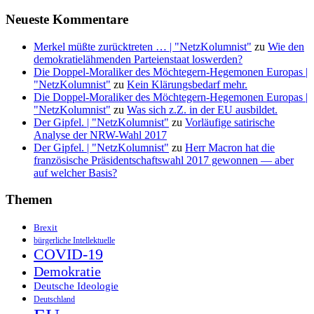
Neueste Kommentare
Merkel müßte zurücktreten … | "NetzKolumnist"
zu
Wie den
demokratielähmenden Parteienstaat loswerden?
Die Doppel-Moraliker des Möchtegern-Hegemonen Europas |
"NetzKolumnist"
zu
Kein Klärungsbedarf mehr.
Die Doppel-Moraliker des Möchtegern-Hegemonen Europas |
"NetzKolumnist"
zu
Was sich z.Z. in der EU ausbildet.
Der Gipfel. | "NetzKolumnist"
zu
Vorläufige satirische
Analyse der NRW-Wahl 2017
Der Gipfel. | "NetzKolumnist"
zu
Herr Macron hat die
französische Präsidentschaftswahl 2017 gewonnen — aber
auf welcher Basis?
Themen
Brexit
bürgerliche Intellektuelle
COVID-19
Demokratie
Deutsche Ideologie
Deutschland