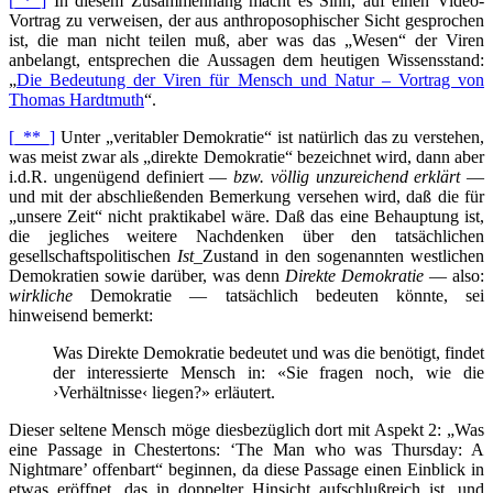
[_*_]
In diesem Zusammenhang macht es Sinn, auf einen Video-
Vortrag zu verweisen, der aus anthroposophischer Sicht gesprochen
ist, die man nicht teilen muß, aber was das „Wesen“ der Viren
anbelangt, entsprechen die Aussagen dem heutigen Wissensstand:
„
Die Bedeutung der Viren für Mensch und Natur – Vortrag von
Thomas Hardtmuth
“.
[_**_]
Unter „veritabler Demokratie“ ist natürlich das zu verstehen,
was meist zwar als „direkte Demokratie“ bezeichnet wird, dann aber
i.d.R. ungenügend definiert —
bzw. völlig unzureichend erklärt
—
und mit der abschließenden Bemerkung versehen wird, daß die für
„unsere Zeit“ nicht praktikabel wäre. Daß das eine Behauptung ist,
die jegliches weitere Nachdenken über den tatsächlichen
gesellschaftspolitischen
Ist
_Zustand in den sogenannten westlichen
Demokratien sowie darüber, was denn
Direkte Demokratie
— also:
wirkliche
Demokratie — tatsächlich bedeuten könnte, sei
hinweisend bemerkt:
Was Direkte Demokratie bedeutet und was die benötigt, findet
der interessierte Mensch in: «Sie fragen noch, wie die
›Verhältnisse‹ liegen?» erläutert.
Dieser seltene Mensch möge diesbezüglich dort mit Aspekt 2: „Was
eine Passage in Chestertons: ‘The Man who was Thursday: A
Nightmare’ offenbart“ beginnen, da diese Passage einen Einblick in
etwas eröffnet, das in doppelter Hinsicht aufschlußreich ist, und