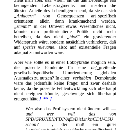
Sieht man aber, daß Viren, als die das Lebendige erst
bedingenden Lebensfragmente: und insofern die
ältesten Anteile des Lebendigen seiend, da sie das sich
„Anlagern“
von Gensequenzen art_spezifisch
orientieren, allein dann krankmachend werden,
„stimmt“
in der Umwelt etwas Wesentliches nicht,
könnte man profitorientierte Politik nicht mehr
betreiben, da das nicht
„bloß“
ein gravierender
Widerspruch wäre, sondern tatsächlich verhinderte, daß
auf
spezies
_
relevante
, also: auf existentielle Fragen
adäquat zu antworten wäre.
Aber wie sollte es in einer Lobbykratie möglich sein,
die präsente Pandemie für eine
tief
_greifende
gesellschaftspolitische Umorientierung globalen
Ausmaßes zu nutzen? In
einer
_
veritablen
_ Demokratie
wäre das jedenfalls keine Frage: und zwar deshalb
keine, da die präsente Fehlentwicklung sich überhaupt
nicht ereignen könnte, geschweige sich überhaupt
ereignet hätte.
[_**_]
Wer also das Profitsystem nicht ändern will —
und wer will das von
SPD/GRÜNEN/FDP/AfD/DieLinke/CDU/CSU
schon?
—, der muß ein guter
(_selbstverständlich geschlechtsunspezifischer!_)