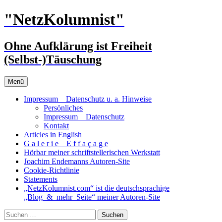
Zum
"NetzKolumnist"
Inhalt
springen
Ohne Aufklärung ist Freiheit
(Selbst-)Täuschung
Menü
Impressum _ Datenschutz u. a. Hinweise
Persönliches
Impressum _ Datenschutz
Kontakt
Articles in English
G a l e r i e _ E f f a ç a g e
Hörbar meiner schriftstellerischen Werkstatt
Joachim Endemanns Autoren-Site
Cookie-Richtlinie
Statements
„NetzKolumnist.com“ ist die deutschsprachige
„Blog_&_mehr_Seite“ meiner Autoren-Site
Suchen