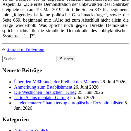
Aspekt 32: „Die erste Demonstration der unbewußten Real-Satiriker
ereignete sich am 19. Mai 2019“, dort die Seiten 337 ff., beginnend
mit: „folgendes ist keine politische Geschmacksfrage“, sowie die
Seite 669, beginnend mit: „Also sei zum Abschluß nicht allein die
Frage wiederholt: Was spricht noch gegen Direkte Demokratie,
spricht nichts für die simulierte Demokratie des lobbykratischen
Systems …[…]?“.
© 
Joachim Endemann
Suchen
nach:
Neueste Beiträge
Über den Mißbrauch der Freiheit des Meinens
28. Juni 2026
Anmerkung zum Establishment
26. Juni 2026
Die Westlichen _brauchen_ Krieg
25. Juni 2026
… im Status mentaler Gärung
25. Juni 2026
… elementarer Charakterzug europäischer Exzeptionalisten
5.
Juni 2026
Kategorien
Articles in English