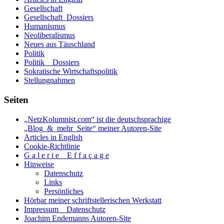
Gesellschaft
Gesellschaft_Dossiers
Humanismus
Neoliberalismus
Neues aus Täuschland
Politik
Politik _ Dossiers
Sokratische Wirtschaftspolitik
Stellungnahmen
Seiten
„NetzKolumnist.com“ ist die deutschsprachige
„Blog_&_mehr_Seite“ meiner Autoren-Site
Articles in English
Cookie-Richtlinie
G a l e r i e _ E f f a ç a g e
Hinweise
Datenschutz
Links
Persönliches
Hörbar meiner schriftstellerischen Werkstatt
Impressum _ Datenschutz
Joachim Endemanns Autoren-Site