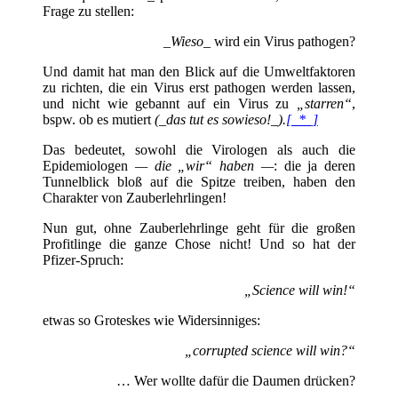
Frage zu stellen:
_Wieso_
wird ein Virus pathogen?
Und damit hat man den Blick auf die
Umweltfaktoren
zu richten, die ein Virus erst pathogen werden lassen,
und nicht wie gebannt auf ein Virus zu
„starren“
,
bspw. ob es mutiert
(_das tut es sowieso!_).
[_*_]
Das bedeutet, sowohl die Virologen als auch die
Epidemiologen
— die „wir“ haben —
: die ja deren
Tunnelblick bloß auf die Spitze treiben, haben den
Charakter von Zauberlehrlingen!
Nun gut, ohne Zauberlehrlinge geht für die großen
Profitlinge die ganze Chose nicht! Und so hat der
Pfizer-Spruch:
„Science will win!“
etwas so Groteskes wie Widersinniges:
„corrupted science will win?“
… Wer wollte dafür die Daumen drücken?