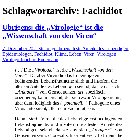
nach:
Schlagwortarchiv: Fachidiot
Übrigens: die „Virologie“ ist die
„Wissenschaft von den Viren“
7. Dezember 2021
Stellungnahmen
älteste Anteile des Lebendigen
,
Epidemiologen
,
Fachidiot
,
Klima
,
Leben
,
Viren
,
Virologen
,
Virologie
Joachim Endemann
[…]
Die
„Virologie“
ist die
„Wissenschaft von den
Viren“
. Da aber Viren die das Lebendige erst
bedingenden Lebensfragmente sind: und insofern die
ältesten Anteile des Lebendigen seiend, da sie das sich
„Anlagern“
von Gensequenzen
art
_spezifisch
orientieren, kann jemand, der sich zwar Virologe nennt,
aber dann lediglich das
(_potentiell!_)
Pathogene eines
Virus untersucht, allein ein Fachidiot sein.
Denn
_sind_
Viren die das Lebendige erst bedingenden
Lebensfragmente: und insofern die ältesten Anteile des
Lebendigen seiend, da sie das sich
„Anlagern“
von
Gensequenzen
art
_spezifisch orientieren, hat man die