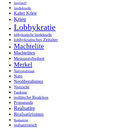
Impfstoff
Intellektuelle
Kalter Krieg
Krieg
Lobbykratie
lobbykratische Intellektuelle
lobbykratisches Zeitalter
Machtelite
Machteliten
Meinungsfreiheit
Merkel
Nationalstaat
Nato
Neoliberalismus
Nietzsche
Pandemie
politische Reaktion
Propaganda
Realsatire
Realsatirismus
Realsatirist
realsatiristisch