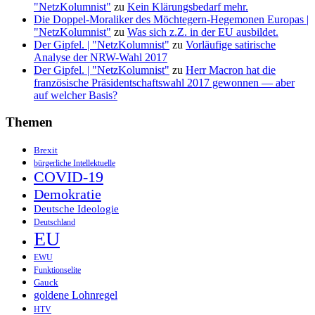
"NetzKolumnist"
zu
Kein Klärungsbedarf mehr.
Die Doppel-Moraliker des Möchtegern-Hegemonen Europas |
"NetzKolumnist"
zu
Was sich z.Z. in der EU ausbildet.
Der Gipfel. | "NetzKolumnist"
zu
Vorläufige satirische
Analyse der NRW-Wahl 2017
Der Gipfel. | "NetzKolumnist"
zu
Herr Macron hat die
französische Präsidentschaftswahl 2017 gewonnen — aber
auf welcher Basis?
Themen
Brexit
bürgerliche Intellektuelle
COVID-19
Demokratie
Deutsche Ideologie
Deutschland
EU
EWU
Funktionselite
Gauck
goldene Lohnregel
HTV