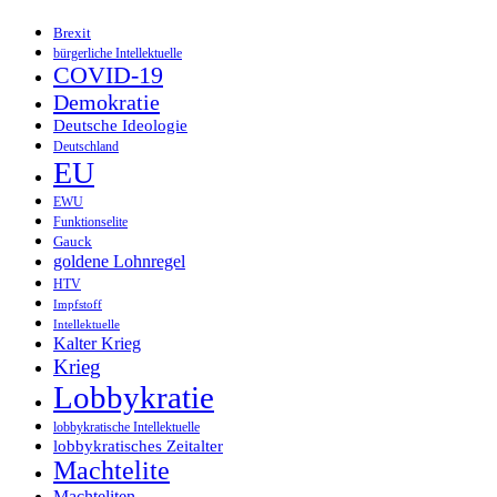
Brexit
bürgerliche Intellektuelle
COVID-19
Demokratie
Deutsche Ideologie
Deutschland
EU
EWU
Funktionselite
Gauck
goldene Lohnregel
HTV
Impfstoff
Intellektuelle
Kalter Krieg
Krieg
Lobbykratie
lobbykratische Intellektuelle
lobbykratisches Zeitalter
Machtelite
Machteliten