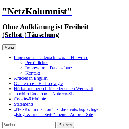
Zum
"NetzKolumnist"
Inhalt
springen
Ohne Aufklärung ist Freiheit
(Selbst-)Täuschung
Menü
Impressum _ Datenschutz u. a. Hinweise
Persönliches
Impressum _ Datenschutz
Kontakt
Articles in English
G a l e r i e _ E f f a ç a g e
Hörbar meiner schriftstellerischen Werkstatt
Joachim Endemanns Autoren-Site
Cookie-Richtlinie
Statements
„NetzKolumnist.com“ ist die deutschsprachige
„Blog_&_mehr_Seite“ meiner Autoren-Site
Suchen