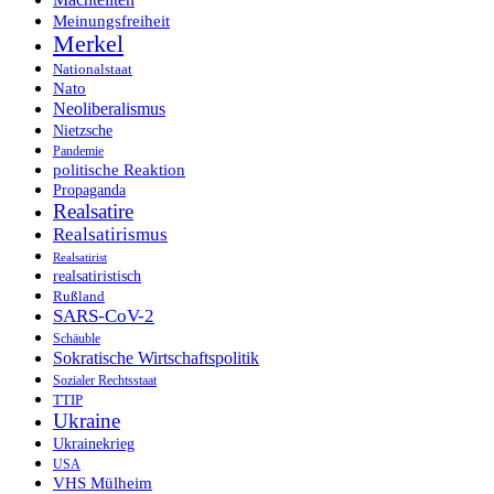
Meinungsfreiheit
Merkel
Nationalstaat
Nato
Neoliberalismus
Nietzsche
Pandemie
politische Reaktion
Propaganda
Realsatire
Realsatirismus
Realsatirist
realsatiristisch
Rußland
SARS-CoV-2
Schäuble
Sokratische Wirtschaftspolitik
Sozialer Rechtsstaat
TTIP
Ukraine
Ukrainekrieg
USA
VHS Mülheim