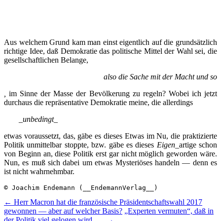
Aus welchem Grund kam man einst eigentlich auf die grundsätzlich
richtige Idee, daß Demokratie das politische Mittel der Wahl sei, die
gesellschaftlichen Belange,
also die Sache mit der Macht und so
,
im Sinne der Masse der Bevölkerung zu regeln? Wobei ich jetzt
durchaus die repräsentative Demokratie meine, die allerdings
_
unbedingt
_
etwas voraussetzt, das, gäbe es dieses Etwas im Nu, die praktizierte
Politik unmittelbar stoppte, bzw. gäbe es dieses
Eigen
_artige schon
von Beginn an, diese Politik erst gar nicht möglich geworden wäre.
Nun, es muß sich dabei um etwas Mysteriöses handeln — denn es
ist nicht wahrnehmbar.
© Joachim Endemann (__EndemannVerlag__)
Beitragsnavigation
←
Herr Macron hat die französische Präsidentschaftswahl 2017
gewonnen — aber auf welcher Basis?
„Experten vermuten“, daß in
der Politik viel gelogen wird . . .
→