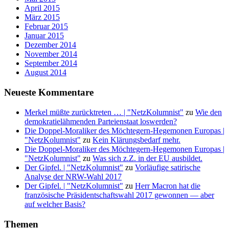
April 2015
März 2015
Februar 2015
Januar 2015
Dezember 2014
November 2014
September 2014
August 2014
Neueste Kommentare
Merkel müßte zurücktreten … | "NetzKolumnist"
zu
Wie den
demokratielähmenden Parteienstaat loswerden?
Die Doppel-Moraliker des Möchtegern-Hegemonen Europas |
"NetzKolumnist"
zu
Kein Klärungsbedarf mehr.
Die Doppel-Moraliker des Möchtegern-Hegemonen Europas |
"NetzKolumnist"
zu
Was sich z.Z. in der EU ausbildet.
Der Gipfel. | "NetzKolumnist"
zu
Vorläufige satirische
Analyse der NRW-Wahl 2017
Der Gipfel. | "NetzKolumnist"
zu
Herr Macron hat die
französische Präsidentschaftswahl 2017 gewonnen — aber
auf welcher Basis?
Themen