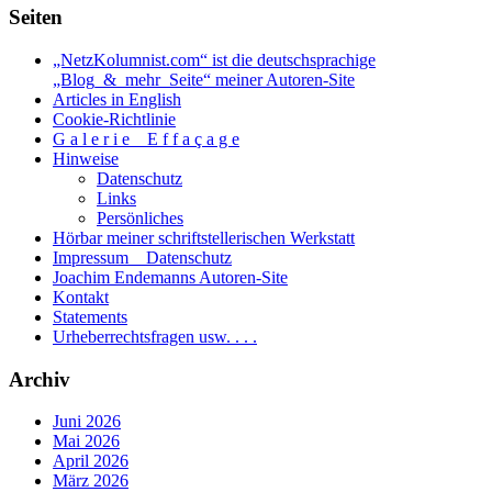
Seiten
„NetzKolumnist.com“ ist die deutschsprachige
„Blog_&_mehr_Seite“ meiner Autoren-Site
Articles in English
Cookie-Richtlinie
G a l e r i e _ E f f a ç a g e
Hinweise
Datenschutz
Links
Persönliches
Hörbar meiner schriftstellerischen Werkstatt
Impressum _ Datenschutz
Joachim Endemanns Autoren-Site
Kontakt
Statements
Urheberrechtsfragen usw. . . .
Archiv
Juni 2026
Mai 2026
April 2026
März 2026