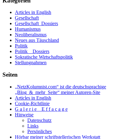
Kategorien
Articles in English
Gesellschaft
Gesellschaft_Dossiers
Humanismus
Neoliberalismus
Neues aus Täuschland
Politik
Politik _ Dossiers
Sokratische Wirtschaftspolitik
Stellungnahmen
Seiten
„NetzKolumnist.com“ ist die deutschsprachige
„Blog_&_mehr_Seite“ meiner Autoren-Site
Articles in English
Cookie-Richtlinie
G a l e r i e _ E f f a ç a g e
Hinweise
Datenschutz
Links
Persönliches
Hörbar meiner schriftstellerischen Werkstatt