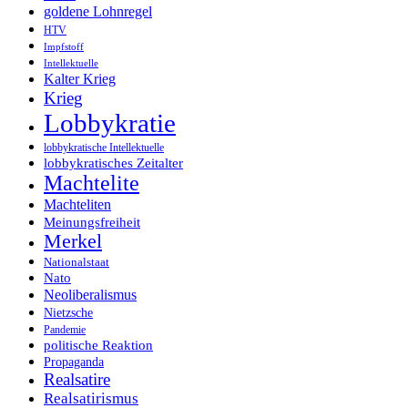
goldene Lohnregel
HTV
Impfstoff
Intellektuelle
Kalter Krieg
Krieg
Lobbykratie
lobbykratische Intellektuelle
lobbykratisches Zeitalter
Machtelite
Machteliten
Meinungsfreiheit
Merkel
Nationalstaat
Nato
Neoliberalismus
Nietzsche
Pandemie
politische Reaktion
Propaganda
Realsatire
Realsatirismus