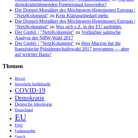
demokratielähmenden Parteienstaat loswerden?
Die Doppel-Moraliker des Möchtegern-Hegemonen Europas |
"NetzKolumnist"
zu
Kein Klärungsbedarf mehr.
Die Doppel-Moraliker des Möchtegern-Hegemonen Europas |
"NetzKolumnist"
zu
Was sich z.Z. in der EU ausbildet.
Der Gipfel. | "NetzKolumnist"
zu
Vorläufige satirische
Analyse der NRW-Wahl 2017
Der Gipfel. | "NetzKolumnist"
zu
Herr Macron hat die
französische Präsidentschaftswahl 2017 gewonnen — aber
auf welcher Basis?
Themen
Brexit
bürgerliche Intellektuelle
COVID-19
Demokratie
Deutsche Ideologie
Deutschland
EU
EWU
Funktionselite
Gauck