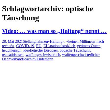
nach:
Schlagwortarchiv: optische
Täuschung
Video: … was man so „Haltung“ nennt …
28. Mai 2021
Stellungnahmen
«Haltung»
,
«keinen Millimeter nach
rechts!»
,
COVID-19
,
EU
,
EU-nationalstolzlich
,
getimtes Outen
,
heuchlerisch
,
ideologische Europäer
,
optische Täuschung
,
realsatiristisch
,
waffengeschwisterlich
,
waffengeschwisterlicher
Dachverband
Joachim Endemann