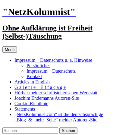
Zum
"NetzKolumnist"
Inhalt
springen
Ohne Aufklärung ist Freiheit
(Selbst-)Täuschung
Menü
Impressum _ Datenschutz u. a. Hinweise
Persönliches
Impressum _ Datenschutz
Kontakt
Articles in English
G a l e r i e _ E f f a ç a g e
Hörbar meiner schriftstellerischen Werkstatt
Joachim Endemanns Autoren-Site
Cookie-Richtlinie
Statements
„NetzKolumnist.com“ ist die deutschsprachige
„Blog_&_mehr_Seite“ meiner Autoren-Site
Suchen