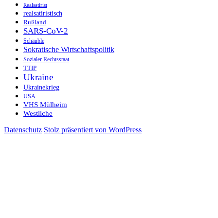
Realsatirist
realsatiristisch
Rußland
SARS-CoV-2
Schäuble
Sokratische Wirtschaftspolitik
Sozialer Rechtsstaat
TTIP
Ukraine
Ukrainekrieg
USA
VHS Mülheim
Westliche
Datenschutz
Stolz präsentiert von WordPress