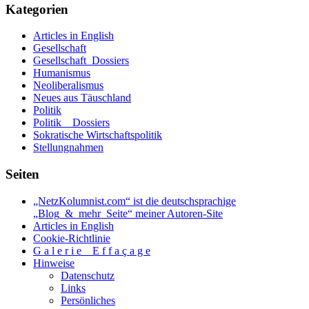
Kategorien
Articles in English
Gesellschaft
Gesellschaft_Dossiers
Humanismus
Neoliberalismus
Neues aus Täuschland
Politik
Politik _ Dossiers
Sokratische Wirtschaftspolitik
Stellungnahmen
Seiten
„NetzKolumnist.com“ ist die deutschsprachige
„Blog_&_mehr_Seite“ meiner Autoren-Site
Articles in English
Cookie-Richtlinie
G a l e r i e _ E f f a ç a g e
Hinweise
Datenschutz
Links
Persönliches