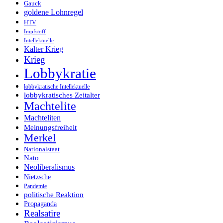
Gauck
goldene Lohnregel
HTV
Impfstoff
Intellektuelle
Kalter Krieg
Krieg
Lobbykratie
lobbykratische Intellektuelle
lobbykratisches Zeitalter
Machtelite
Machteliten
Meinungsfreiheit
Merkel
Nationalstaat
Nato
Neoliberalismus
Nietzsche
Pandemie
politische Reaktion
Propaganda
Realsatire