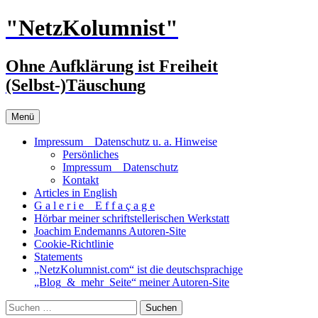
Zum
"NetzKolumnist"
Inhalt
springen
Ohne Aufklärung ist Freiheit
(Selbst-)Täuschung
Menü
Impressum _ Datenschutz u. a. Hinweise
Persönliches
Impressum _ Datenschutz
Kontakt
Articles in English
G a l e r i e _ E f f a ç a g e
Hörbar meiner schriftstellerischen Werkstatt
Joachim Endemanns Autoren-Site
Cookie-Richtlinie
Statements
„NetzKolumnist.com“ ist die deutschsprachige
„Blog_&_mehr_Seite“ meiner Autoren-Site
Suchen