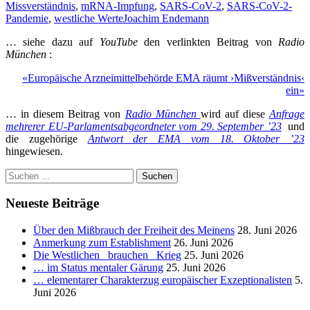
Missverständnis
,
mRNA-Impfung
,
SARS-CoV-2
,
SARS-CoV-2-
Pandemie
,
westliche Werte
Joachim Endemann
… siehe dazu auf
YouTube
den verlinkten Beitrag von
Radio
München
:
«Europäische Arzneimittelbehörde EMA räumt ›Mißverständnis‹
ein»
… in diesem Beitrag von
Radio München
wird auf diese
Anfrage
mehrerer EU-Parlamentsabgeordneter vom 29. September ’23
und
die zugehörige
Antwort der EMA vom 18. Oktober ’23
hingewiesen.
Suchen
nach:
Neueste Beiträge
Über den Mißbrauch der Freiheit des Meinens
28. Juni 2026
Anmerkung zum Establishment
26. Juni 2026
Die Westlichen _brauchen_ Krieg
25. Juni 2026
… im Status mentaler Gärung
25. Juni 2026
… elementarer Charakterzug europäischer Exzeptionalisten
5.
Juni 2026