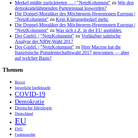
Merkel müßte zurücktreten … | "NetzKolumnist"
zu
Wie den
demokratielähmenden Parteienstaat loswerden?
Die Doppel-Moraliker des Möchtegern-Hegemonen Europas |
"NetzKolumnist"
zu
Kein Klärungsbedarf mehr.
Die Doppel-Moraliker des Möchtegern-Hegemonen Europas |
"NetzKolumnist"
zu
Was sich z.Z. in der EU ausbildet.
Der Gipfel. | "NetzKolumnist"
zu
Vorläufige satirische
Analyse der NRW-Wahl 2017
Der Gipfel. | "NetzKolumnist"
zu
Herr Macron hat die
französische Präsidentschaftswahl 2017 gewonnen — aber
auf welcher Basis?
Themen
Brexit
bürgerliche Intellektuelle
COVID-19
Demokratie
Deutsche Ideologie
Deutschland
EU
EWU
Funktionselite