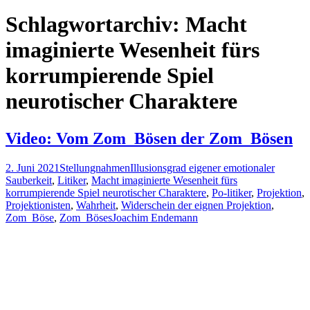
nach:
Schlagwortarchiv: Macht
imaginierte Wesenheit fürs
korrumpierende Spiel
neurotischer Charaktere
Video: Vom Zom_Bösen der Zom_Bösen
2. Juni 2021
Stellungnahmen
Illusionsgrad eigener emotionaler
Sauberkeit
,
Litiker
,
Macht imaginierte Wesenheit fürs
korrumpierende Spiel neurotischer Charaktere
,
Po-litiker
,
Projektion
,
Projektionisten
,
Wahrheit
,
Widerschein der eignen Projektion
,
Zom_Böse
,
Zom_Böses
Joachim Endemann