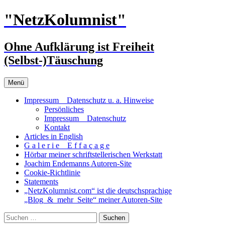
Zum
"NetzKolumnist"
Inhalt
springen
Ohne Aufklärung ist Freiheit
(Selbst-)Täuschung
Menü
Impressum _ Datenschutz u. a. Hinweise
Persönliches
Impressum _ Datenschutz
Kontakt
Articles in English
G a l e r i e _ E f f a ç a g e
Hörbar meiner schriftstellerischen Werkstatt
Joachim Endemanns Autoren-Site
Cookie-Richtlinie
Statements
„NetzKolumnist.com“ ist die deutschsprachige
„Blog_&_mehr_Seite“ meiner Autoren-Site
Suchen