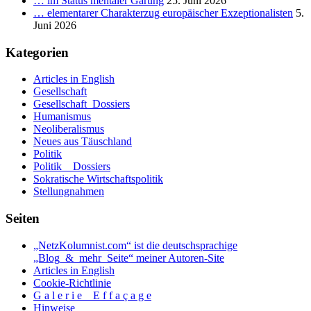
… im Status mentaler Gärung
25. Juni 2026
… elementarer Charakterzug europäischer Exzeptionalisten
5.
Juni 2026
Kategorien
Articles in English
Gesellschaft
Gesellschaft_Dossiers
Humanismus
Neoliberalismus
Neues aus Täuschland
Politik
Politik _ Dossiers
Sokratische Wirtschaftspolitik
Stellungnahmen
Seiten
„NetzKolumnist.com“ ist die deutschsprachige
„Blog_&_mehr_Seite“ meiner Autoren-Site
Articles in English
Cookie-Richtlinie
G a l e r i e _ E f f a ç a g e
Hinweise