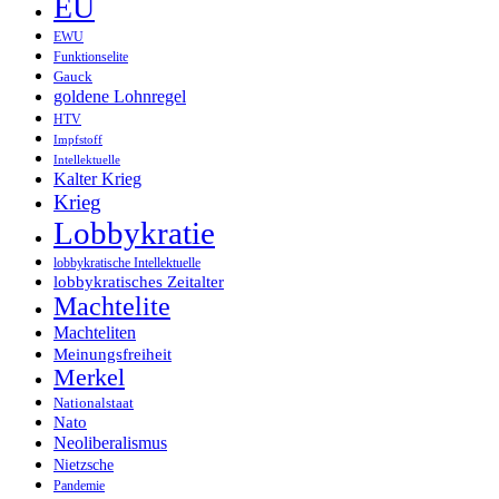
EU
EWU
Funktionselite
Gauck
goldene Lohnregel
HTV
Impfstoff
Intellektuelle
Kalter Krieg
Krieg
Lobbykratie
lobbykratische Intellektuelle
lobbykratisches Zeitalter
Machtelite
Machteliten
Meinungsfreiheit
Merkel
Nationalstaat
Nato
Neoliberalismus
Nietzsche
Pandemie