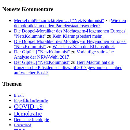
Neueste Kommentare
Merkel müßte zurücktreten … | "NetzKolumnist"
zu
Wie den
demokratielähmenden Parteienstaat loswerden?
Die Doppel-Moraliker des Möchtegern-Hegemonen Europas |
"NetzKolumnist"
zu
Kein Klärungsbedarf mehr.
Die Doppel-Moraliker des Möchtegern-Hegemonen Europas |
"NetzKolumnist"
zu
Was sich z.Z. in der EU ausbildet.
Der Gipfel. | "NetzKolumnist"
zu
Vorläufige satirische
Analyse der NRW-Wahl 2017
Der Gipfel. | "NetzKolumnist"
zu
Herr Macron hat die
französische Präsidentschaftswahl 2017 gewonnen — aber
auf welcher Basis?
Themen
Brexit
bürgerliche Intellektuelle
COVID-19
Demokratie
Deutsche Ideologie
Deutschland