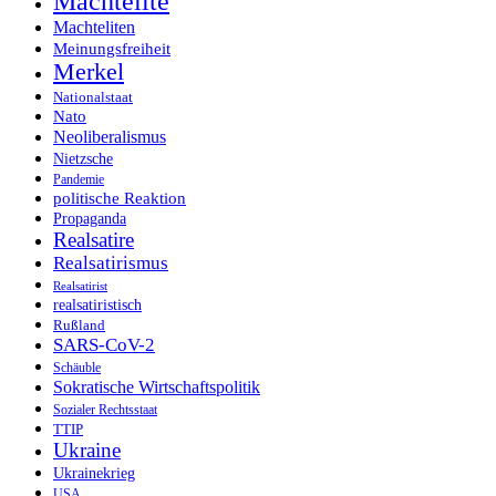
Machtelite
Machteliten
Meinungsfreiheit
Merkel
Nationalstaat
Nato
Neoliberalismus
Nietzsche
Pandemie
politische Reaktion
Propaganda
Realsatire
Realsatirismus
Realsatirist
realsatiristisch
Rußland
SARS-CoV-2
Schäuble
Sokratische Wirtschaftspolitik
Sozialer Rechtsstaat
TTIP
Ukraine
Ukrainekrieg
USA