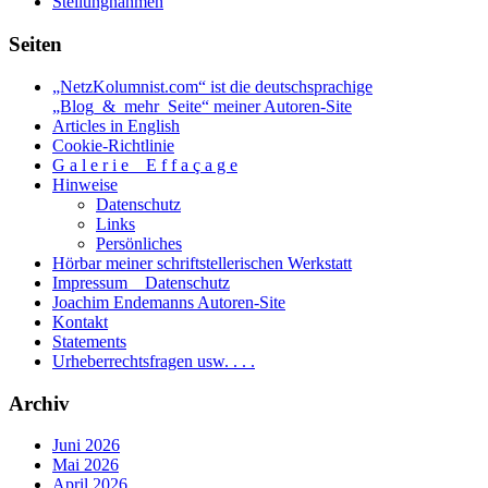
Stellungnahmen
Seiten
„NetzKolumnist.com“ ist die deutschsprachige
„Blog_&_mehr_Seite“ meiner Autoren-Site
Articles in English
Cookie-Richtlinie
G a l e r i e _ E f f a ç a g e
Hinweise
Datenschutz
Links
Persönliches
Hörbar meiner schriftstellerischen Werkstatt
Impressum _ Datenschutz
Joachim Endemanns Autoren-Site
Kontakt
Statements
Urheberrechtsfragen usw. . . .
Archiv
Juni 2026
Mai 2026
April 2026