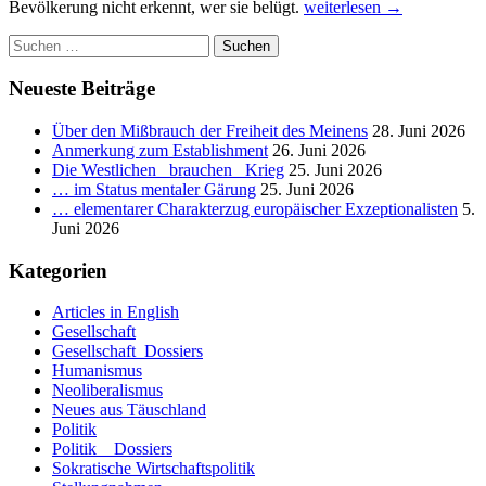
Zeit
Bevölkerung nicht erkennt, wer sie belügt.
weiterlesen
→
der
Suchen
Illusionisten.
nach:
Neueste Beiträge
Über den Mißbrauch der Freiheit des Meinens
28. Juni 2026
Anmerkung zum Establishment
26. Juni 2026
Die Westlichen _brauchen_ Krieg
25. Juni 2026
… im Status mentaler Gärung
25. Juni 2026
… elementarer Charakterzug europäischer Exzeptionalisten
5.
Juni 2026
Kategorien
Articles in English
Gesellschaft
Gesellschaft_Dossiers
Humanismus
Neoliberalismus
Neues aus Täuschland
Politik
Politik _ Dossiers
Sokratische Wirtschaftspolitik