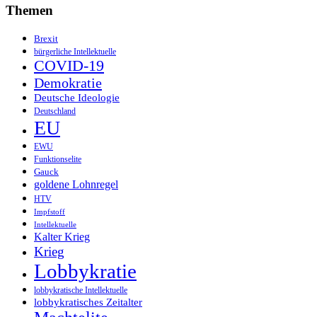
Themen
Brexit
bürgerliche Intellektuelle
COVID-19
Demokratie
Deutsche Ideologie
Deutschland
EU
EWU
Funktionselite
Gauck
goldene Lohnregel
HTV
Impfstoff
Intellektuelle
Kalter Krieg
Krieg
Lobbykratie
lobbykratische Intellektuelle
lobbykratisches Zeitalter