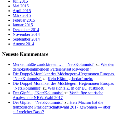
Juli 2015
Mai 2015
April 2015
März 2015
Februar 2015
Januar 2015
Dezember 2014
November 2014
September 2014
August 2014
Neueste Kommentare
Merkel müßte zurücktreten … | "NetzKolumnist"
zu
Wie den
demokratielähmenden Parteienstaat loswerden?
Die Doppel-Moraliker des Möchtegern-Hegemonen Europas |
"NetzKolumnist"
zu
Kein Klärungsbedarf mehr.
Die Doppel-Moraliker des Möchtegern-Hegemonen Europas |
"NetzKolumnist"
zu
Was sich z.Z. in der EU ausbildet.
Der Gipfel. | "NetzKolumnist"
zu
Vorläufige satirische
Analyse der NRW-Wahl 2017
Der Gipfel. | "NetzKolumnist"
zu
Herr Macron hat die
französische Präsidentschaftswahl 2017 gewonnen — aber
auf welcher Basis?