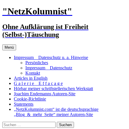
Zum
"NetzKolumnist"
Inhalt
springen
Ohne Aufklärung ist Freiheit
(Selbst-)Täuschung
Menü
Impressum _ Datenschutz u. a. Hinweise
Persönliches
Impressum _ Datenschutz
Kontakt
Articles in English
G a l e r i e _ E f f a ç a g e
Hörbar meiner schriftstellerischen Werkstatt
Joachim Endemanns Autoren-Site
Cookie-Richtlinie
Statements
„NetzKolumnist.com“ ist die deutschsprachige
„Blog_&_mehr_Seite“ meiner Autoren-Site
Suchen