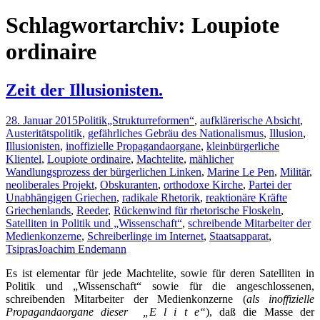
nach:
Schlagwortarchiv: Loupiote
ordinaire
Zeit der Illusionisten.
28. Januar 2015
Politik
„Strukturreformen“
,
aufklärerische Absicht
,
Austeritätspolitik
,
gefährliches Gebräu des Nationalismus
,
Illusion
,
Illusionisten
,
inoffizielle Propagandaorgane
,
kleinbürgerliche
Klientel
,
Loupiote ordinaire
,
Machtelite
,
mählicher
Wandlungsprozess der bürgerlichen Linken
,
Marine Le Pen
,
Militär
,
neoliberales Projekt
,
Obskuranten
,
orthodoxe Kirche
,
Partei der
Unabhängigen Griechen
,
radikale Rhetorik
,
reaktionäre Kräfte
Griechenlands
,
Reeder
,
Rückenwind für rhetorische Floskeln
,
Satelliten in Politik und „Wissenschaft“
,
schreibende Mitarbeiter der
Medienkonzerne
,
Schreiberlinge im Internet
,
Staatsapparat
,
Tsipras
Joachim Endemann
Es ist elementar für jede Machtelite, sowie für deren Satelliten in
Politik und „Wissenschaft“ sowie für die angeschlossenen,
schreibenden Mitarbeiter der Medienkonzerne (
als inoffizielle
Propagandaorgane dieser „E l i t e“
), daß die Masse der